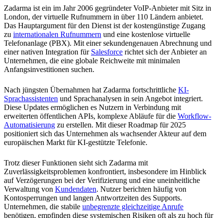
Zadarma ist ein im Jahr 2006 gegründeter VoIP-Anbieter mit Sitz in
London, der virtuelle Rufnummern in über 110 Ländern anbietet.
Das Hauptargument für den Dienst ist der kostengünstige Zugang
zu
internationalen Rufnummern
und eine kostenlose virtuelle
Telefonanlage (PBX). Mit einer sekundengenauen Abrechnung und
einer nativen Integration für
Salesforce
richtet sich der Anbieter an
Unternehmen, die eine globale Reichweite mit minimalen
Anfangsinvestitionen suchen.
Nach jüngsten Übernahmen hat Zadarma fortschrittliche
KI-
Sprachassistenten
und Sprachanalysen in sein Angebot integriert.
Diese Updates ermöglichen es Nutzern in Verbindung mit
erweiterten öffentlichen APIs, komplexe Abläufe für die
Workflow-
Automatisierung
zu erstellen. Mit dieser Roadmap für 2025
positioniert sich das Unternehmen als wachsender Akteur auf dem
europäischen Markt für KI-gestützte Telefonie.
Trotz dieser Funktionen sieht sich Zadarma mit
Zuverlässigkeitsproblemen konfrontiert, insbesondere im Hinblick
auf Verzögerungen bei der Verifizierung und eine uneinheitliche
Verwaltung von
Kundendaten
. Nutzer berichten häufig von
Kontosperrungen und langen Antwortzeiten des Supports.
Unternehmen, die stabile
unbegrenzte gleichzeitige Anrufe
benötigen, empfinden diese systemischen Risiken oft als zu hoch für