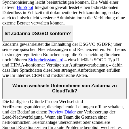
Synchronisierung leicht beeinträchtigen können. Die Wahl einer
nativen
HubSpot
-Integration gewährleistet einen bidirektionalen
Datenfluss in Echtzeit mit dokumentierter Feldzuordnung, sodass
auch technisch nicht versierte Administratoren die Verbindung ohne
externe Berater verwalten können.
Ist Zadarma DSGVO-konform?
Zadarma gewährleistet die Einhaltung der DSGVO (GDPR) über
seine europäischen Niederlassungen und Rechenzentren. Für Teams
in strenger regulierten Branchen sorgt die Entscheidung für einen
noch höheren
Sicherheitsstandard
– einschließlich SOC 2 Typ II
und HIPAA-konformer Verträge zur Auftragsverarbeitung – dafür,
dass Ihre Sprachdaten dieselben strengen Anforderungen erfüllen
wie Ihr internes CRM und medizinische Akten.
Warum wechseln Unternehmen von Zadarma zu
CloudTalk?
Die häufigsten Gründe für den Wechsel sind
Verifizierungsprobleme, die eingehende Leitungen offline schalten,
und der Bedarf an einem
Preview Dialer
zur Verbesserung der
Lead-Nachverfolgung. Wenn ein Team die Grenzen einer
herkömmlichen Telefonanlage überschreitet oder schnellere
Support-Reaktionszeiten für akute Probleme benötigt, wechselt es