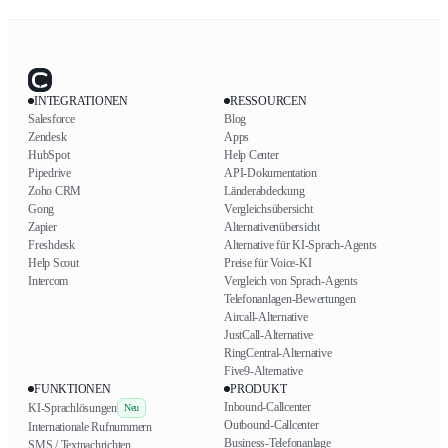
INTEGRATIONEN
RESSOURCEN
Salesforce
Blog
Zendesk
Apps
HubSpot
Help Center
Pipedrive
API-Dokumentation
Zoho CRM
Länderabdeckung
Gong
Vergleichsübersicht
Zapier
Alternativenübersicht
Freshdesk
Alternative für KI-Sprach-Agents
Help Scout
Preise für Voice-KI
Intercom
Vergleich von Sprach-Agents
Telefonanlagen-Bewertungen
Aircall-Alternative
JustCall-Alternative
RingCentral-Alternative
Five9-Alternative
FUNKTIONEN
PRODUKT
Inbound-Callcenter
KI-Sprachlösungen
Neu
Outbound-Callcenter
Internationale Rufnummern
Business-Telefonanlage
SMS / Textnachrichten