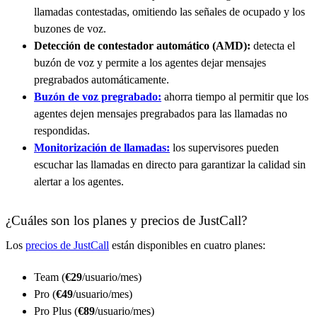
llamadas contestadas, omitiendo las señales de ocupado y los
buzones de voz.
Detección de contestador automático (AMD):
detecta el
buzón de voz y permite a los agentes dejar mensajes
pregrabados automáticamente.
Buzón de voz pregrabado:
ahorra tiempo al permitir que los
agentes dejen mensajes pregrabados para las llamadas no
respondidas.
Monitorización de llamadas:
los supervisores pueden
escuchar las llamadas en directo para garantizar la calidad sin
alertar a los agentes.
¿Cuáles son los planes y precios de JustCall?
Los
precios de JustCall
están disponibles en cuatro planes:
Team (
€29
/usuario/mes)
Pro (
€49
/usuario/mes)
Pro Plus (
€89
/usuario/mes)