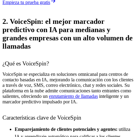
Empieza tu prueba gratis
2. VoiceSpin: el mejor marcador
predictivo con IA para medianas y
grandes empresas con un alto volumen de
llamadas
¿Qué es VoiceSpin?
VoiceSpin se especializa en soluciones omnicanal para centros de
contacto basadas en IA, mejorando la comunicación con los clientes
a través de voz, SMS, correo electrónico, chat y redes sociales. Su
plataforma en la nube admite comunicaciones tanto entrantes como
salientes, ofreciendo un
enrutamiento de llamadas
inteligente y un
marcador predictivo impulsado por IA.
Características clave de VoiceSpin
Emparejamiento de clientes potenciales y agentes:
utiliza
IA y aprendizaje automático para calificar a los clientes