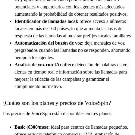
potenciales y emparejarlos con los agentes más adecuados,
aumentando la probabilidad de obtener resultados positivos.
Identificador de llamadas local:
ofrece acceso a números
locales en más de 160 países, lo que aumenta las tasas de
respuesta de las llamadas al mostrar prefijos locales familiares.
Automatización del buzón de voz:
deja mensajes de voz
pregrabados cuando las llamadas no se responden, ahorrando
tiempo a los agentes.
Análisis de voz con IA:
ofrece detección de palabras clave,
alertas en tiempo real e información sobre las llamadas para
mejorar la eficacia de las campañas y garantizar el
cumplimiento normativo.
¿Cuáles son los planes y precios de VoiceSpin?
Los precios de VoiceSpin están disponibles en tres planes:
Basic (€300/mes):
ideal para centros de llamadas pequeños,
ofrece servicio telefónico comercial, IVR, grabación de