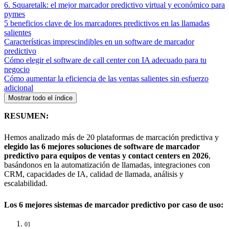
6. Squaretalk: el mejor marcador predictivo virtual y económico para
pymes
5 beneficios clave de los marcadores predictivos en las llamadas
salientes
Características imprescindibles en un software de marcador
predictivo
Cómo elegir el software de call center con IA adecuado para tu
negocio
Cómo aumentar la eficiencia de las ventas salientes sin esfuerzo
adicional
Mostrar todo el índice
RESUMEN:
Hemos analizado más de 20 plataformas de marcación predictiva y
elegido las 6 mejores soluciones de software de marcador
predictivo para equipos de ventas y contact centers en 2026
,
basándonos en la automatización de llamadas, integraciones con
CRM, capacidades de IA, calidad de llamada, análisis y
escalabilidad.
Los 6 mejores sistemas de marcador predictivo por caso de uso:
01