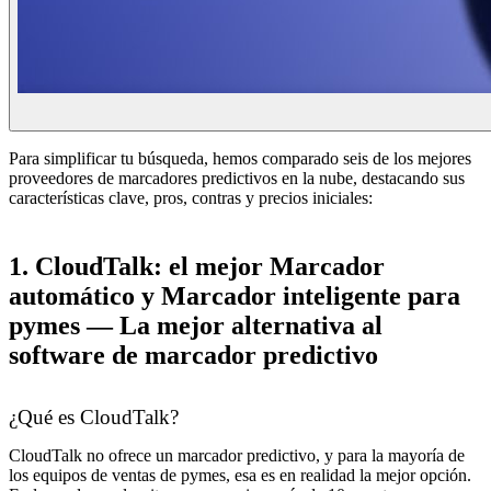
Para simplificar tu búsqueda, hemos comparado seis de los mejores
proveedores de marcadores predictivos en la nube, destacando sus
características clave, pros, contras y precios iniciales:
1. CloudTalk: el mejor Marcador
automático y Marcador inteligente para
pymes — La mejor alternativa al
software de marcador predictivo
¿Qué es CloudTalk?
CloudTalk no ofrece un marcador predictivo, y para la mayoría de
los equipos de ventas de pymes, esa es en realidad la mejor opción.