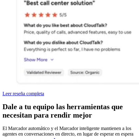
Leer reseña completa
Dale a tu equipo las herramientas que
necesitan para rendir mejor
El Marcador automático y el Marcador inteligente mantienen a los
agentes en conversaciones en directo, en lugar de esperar en espera