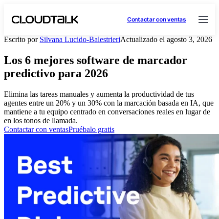
Contactar con ventas
Escrito por
Silvana Lucido-Balestrieri
Actualizado el agosto 3, 2026
Los 6 mejores software de marcador
predictivo para 2026
Elimina las tareas manuales y aumenta la productividad de tus
agentes entre un 20% y un 30% con la marcación basada en IA, que
mantiene a tu equipo centrado en conversaciones reales en lugar de
en los tonos de llamada.
Contactar con ventas
Pruébalo gratis