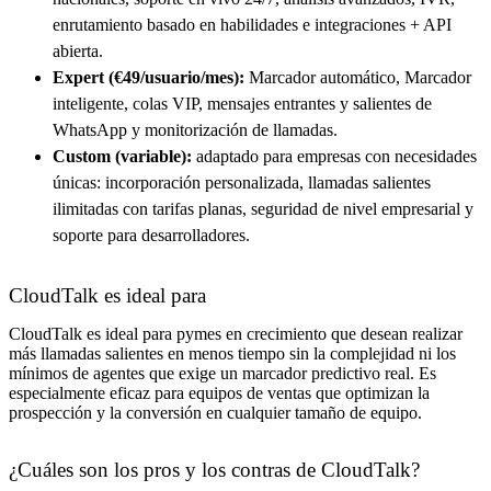
enrutamiento basado en habilidades e integraciones + API
abierta.
Expert (€49/usuario/mes):
Marcador automático, Marcador
inteligente, colas VIP, mensajes entrantes y salientes de
WhatsApp y monitorización de llamadas.
Custom (variable):
adaptado para empresas con necesidades
únicas: incorporación personalizada, llamadas salientes
ilimitadas con tarifas planas, seguridad de nivel empresarial y
soporte para desarrolladores.
CloudTalk es ideal para
CloudTalk es ideal para pymes en crecimiento que desean realizar
más llamadas salientes en menos tiempo sin la complejidad ni los
mínimos de agentes que exige un marcador predictivo real. Es
especialmente eficaz para equipos de ventas que optimizan la
prospección y la conversión en cualquier tamaño de equipo.
¿Cuáles son los pros y los contras de CloudTalk?