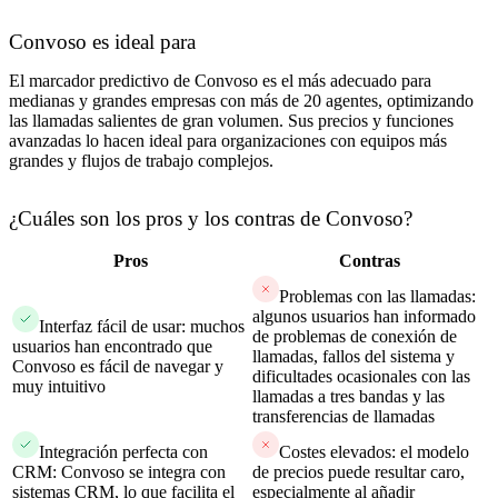
Convoso es ideal para
El marcador predictivo de Convoso es el más adecuado para
medianas y grandes empresas con más de 20 agentes, optimizando
las llamadas salientes de gran volumen. Sus precios y funciones
avanzadas lo hacen ideal para organizaciones con equipos más
grandes y flujos de trabajo complejos.
¿Cuáles son los pros y los contras de Convoso?
Pros
Contras
Problemas con las llamadas:
algunos usuarios han informado
Interfaz fácil de usar: muchos
de problemas de conexión de
usuarios han encontrado que
llamadas, fallos del sistema y
Convoso es fácil de navegar y
dificultades ocasionales con las
muy intuitivo
llamadas a tres bandas y las
transferencias de llamadas
Integración perfecta con
Costes elevados: el modelo
CRM: Convoso se integra con
de precios puede resultar caro,
sistemas CRM, lo que facilita el
especialmente al añadir