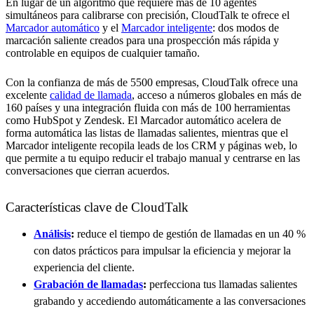
En lugar de un algoritmo que requiere más de 10 agentes
simultáneos para calibrarse con precisión, CloudTalk te ofrece el
Marcador automático
y el
Marcador inteligente
: dos modos de
marcación saliente creados para una prospección más rápida y
controlable en equipos de cualquier tamaño.
Con la confianza de más de 5500 empresas, CloudTalk ofrece una
excelente
calidad de llamada
, acceso a números globales en más de
160 países y una integración fluida con más de 100 herramientas
como HubSpot y Zendesk. El Marcador automático acelera de
forma automática las listas de llamadas salientes, mientras que el
Marcador inteligente recopila leads de los CRM y páginas web, lo
que permite a tu equipo reducir el trabajo manual y centrarse en las
conversaciones que cierran acuerdos.
Características clave de CloudTalk
Análisis
:
reduce el tiempo de gestión de llamadas en un 40 %
con datos prácticos para impulsar la eficiencia y mejorar la
experiencia del cliente.
Grabación de llamadas
:
perfecciona tus llamadas salientes
grabando y accediendo automáticamente a las conversaciones