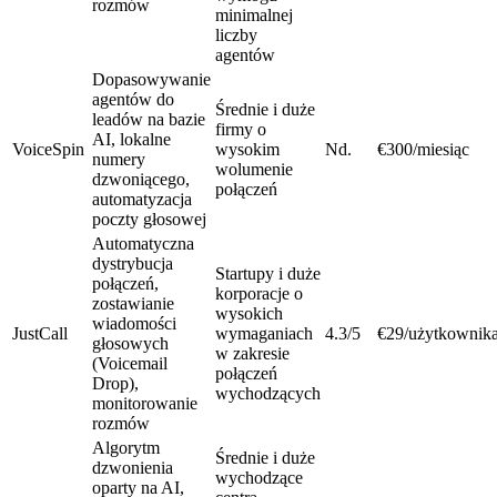
rozmów
minimalnej
liczby
agentów
Dopasowywanie
agentów do
Średnie i duże
leadów na bazie
firmy o
AI, lokalne
VoiceSpin
wysokim
Nd.
€300/miesiąc
numery
wolumenie
dzwoniącego,
połączeń
automatyzacja
poczty głosowej
Automatyczna
dystrybucja
Startupy i duże
połączeń,
korporacje o
zostawianie
wysokich
wiadomości
JustCall
wymaganiach
4.3/5
€29/użytkownika
głosowych
w zakresie
(Voicemail
połączeń
Drop),
wychodzących
monitorowanie
rozmów
Algorytm
Średnie i duże
dzwonienia
wychodzące
oparty na AI,