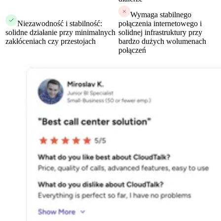
Wymaga stabilnego
Niezawodność i stabilność:
połączenia internetowego i
solidne działanie przy minimalnych
solidnej infrastruktury przy
zakłóceniach czy przestojach
bardzo dużych wolumenach
połączeń