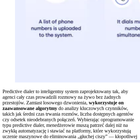
Predictive dialer to inteligentny system zaprojektowany tak, aby
agenci cały czas prowadzili rozmowy na żywo bez żadnych
przestojów. Zamiast losowego dzwonienia,
wykorzystuje on
zaawansowane algorytmy
do analizy kluczowych czynników,
takich jak średni czas trwania rozmów, liczba dostępnych agentów
czy odsetek nieodebranych połączeń. Wybierając oprogramowanie
typu predictive dialer, menedżerowie muszą patrzeć dalej niż na
zwykłą automatyzację i stawiać na platformy, które wykorzystują
uczenie maszynowe do eliminowania „głuchej ciszy” — kłopotliwej