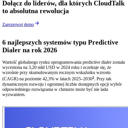
Dołącz do liderów, dla których CloudTalk
to absolutna rewolucja
Zarezerwuj demo
6 najlepszych systemów typu Predictive
Dialer na rok 2026
Wartość globalnego rynku oprogramowania predictive dialer została
wyceniona na 3,20 mld USD w 2024 roku i oczekuje się, że
wzrośnie przy skumulowanym rocznym wskaźniku wzrostu
2
(CAGR) na poziomie 42,3% w latach 2025–2030
. Przy tak
dynamicznym rozwoju i ogromnej liczbie dostępnych opcji wybór
odpowiedniego rozwiązania w chmurze może być nie lada
wyzwaniem.