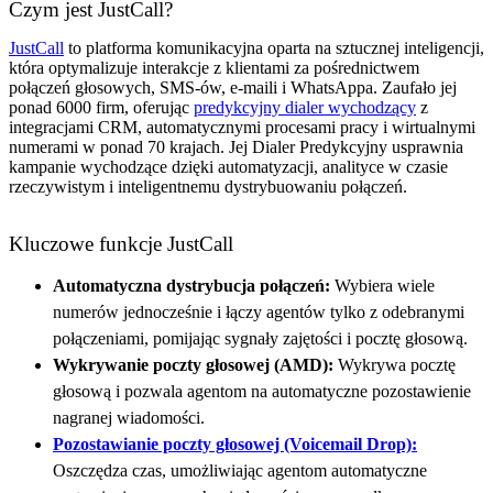
Czym jest JustCall?
JustCall
to platforma komunikacyjna oparta na sztucznej inteligencji,
która optymalizuje interakcje z klientami za pośrednictwem
połączeń głosowych, SMS-ów, e-maili i WhatsAppa. Zaufało jej
ponad 6000 firm, oferując
predykcyjny dialer wychodzący
z
integracjami CRM, automatycznymi procesami pracy i wirtualnymi
numerami w ponad 70 krajach. Jej Dialer Predykcyjny usprawnia
kampanie wychodzące dzięki automatyzacji, analityce w czasie
rzeczywistym i inteligentnemu dystrybuowaniu połączeń.
Kluczowe funkcje JustCall
Automatyczna dystrybucja połączeń:
Wybiera wiele
numerów jednocześnie i łączy agentów tylko z odebranymi
połączeniami, pomijając sygnały zajętości i pocztę głosową.
Wykrywanie poczty głosowej (AMD):
Wykrywa pocztę
głosową i pozwala agentom na automatyczne pozostawienie
nagranej wiadomości.
Pozostawianie poczty głosowej (Voicemail Drop):
Oszczędza czas, umożliwiając agentom automatyczne