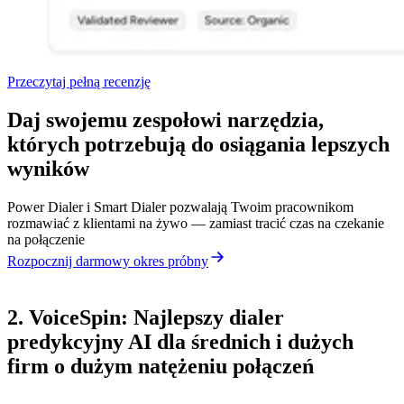
Przeczytaj pełną recenzję
Daj swojemu zespołowi narzędzia,
których potrzebują do osiągania lepszych
wyników
Power Dialer i Smart Dialer pozwalają Twoim pracownikom
rozmawiać z klientami na żywo — zamiast tracić czas na czekanie
na połączenie
Rozpocznij darmowy okres próbny
2. VoiceSpin: Najlepszy dialer
predykcyjny AI dla średnich i dużych
firm o dużym natężeniu połączeń