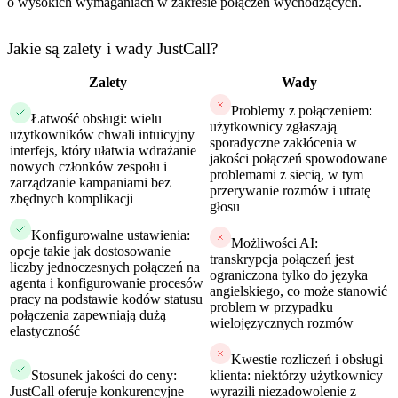
o wysokich wymaganiach w zakresie połączeń wychodzących.
Jakie są zalety i wady JustCall?
Zalety
Wady
Problemy z połączeniem:
Łatwość obsługi: wielu
użytkownicy zgłaszają
użytkowników chwali intuicyjny
sporadyczne zakłócenia w
interfejs, który ułatwia wdrażanie
jakości połączeń spowodowane
nowych członków zespołu i
problemami z siecią, w tym
zarządzanie kampaniami bez
przerywanie rozmów i utratę
zbędnych komplikacji
głosu
Konfigurowalne ustawienia:
Możliwości AI:
opcje takie jak dostosowanie
transkrypcja połączeń jest
liczby jednoczesnych połączeń na
ograniczona tylko do języka
agenta i konfigurowanie procesów
angielskiego, co może stanowić
pracy na podstawie kodów statusu
problem w przypadku
połączenia zapewniają dużą
wielojęzycznych rozmów
elastyczność
Kwestie rozliczeń i obsługi
Stosunek jakości do ceny:
klienta: niektórzy użytkownicy
JustCall oferuje konkurencyjne
wyrazili niezadowolenie z