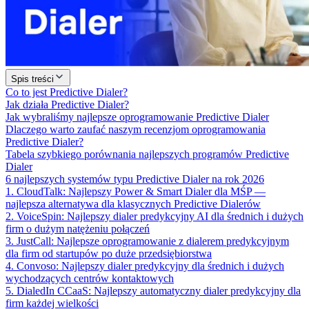
Spis treści
Co to jest Predictive Dialer?
Jak działa Predictive Dialer?
Jak wybraliśmy najlepsze oprogramowanie Predictive Dialer
Dlaczego warto zaufać naszym recenzjom oprogramowania
Predictive Dialer?
Tabela szybkiego porównania najlepszych programów Predictive
Dialer
6 najlepszych systemów typu Predictive Dialer na rok 2026
1. CloudTalk: Najlepszy Power & Smart Dialer dla MŚP —
najlepsza alternatywa dla klasycznych Predictive Dialerów
2. VoiceSpin: Najlepszy dialer predykcyjny AI dla średnich i dużych
firm o dużym natężeniu połączeń
3. JustCall: Najlepsze oprogramowanie z dialerem predykcyjnym
dla firm od startupów po duże przedsiębiorstwa
4. Convoso: Najlepszy dialer predykcyjny dla średnich i dużych
wychodzących centrów kontaktowych
5. DialedIn CCaaS: Najlepszy automatyczny dialer predykcyjny dla
firm każdej wielkości