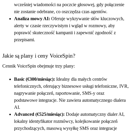
wcześniej wiadomości na poczcie głosowej, gdy połączenie
nie zostanie odebrane, co oszczędza czas agentów.
Analiza mowy AI:
Oferuje wykrywanie słów kluczowych,
alerty w czasie rzeczywistym i wgląd w rozmowy, aby
poprawić skuteczność kampanii i zapewnić zgodność z
przepisami.
Jakie są plany i ceny VoiceSpin?
Cennik VoiceSpin obejmuje trzy plany:
Basic (€300/miesiąc):
Idealny dla małych centrów
telefonicznych, oferujący biznesowe usługi telefoniczne, IVR,
nagrywanie połączeń, raportowanie, SMS-y oraz
podstawowe integracje. Nie zawiera automatycznego dialera
AI.
Advanced (€525/miesiąc):
Dodaje automatyczny dialer AI,
lokalny identyfikator rozmówcy, kolejkowanie połączeń
przychodzących, masową wysyłkę SMS oraz integracje