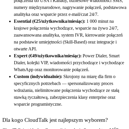
połączenia do USA i Kanady, biznesowe wiadomości SMS,
numery międzynarodowe, nagrywanie połączeń, podstawowa
analityka oraz wsparcie przez e-mail/czat 24/7.
Essential (€25/użytkownika/miesiąc):
1 000 minut na
krajowe połączenia wychodzące, wsparcie na żywo 24/7,
zaawansowana analityka, system IVR, kierowanie połączeń
na podstawie umiejętności (Skill-Based) oraz integracje i
otwarte API.
Expert (€49/użytkownika/miesiąc):
Power Dialer, Smart
Dialer, kolejki VIP, wiadomości przychodzące i wychodzące
WhatsApp oraz monitorowanie połączeń.
Custom (indywidualnie):
Skrojony na miarę dla firm o
specyficznych potrzebach — spersonalizowany proces
wdrażania, nielimitowane połączenia wychodzące ze stałą
stawką ryczałtową, zabezpieczenia klasy enterprise oraz
wsparcie programistyczne.
Dla kogo CloudTalk jest najlepszym wyborem?