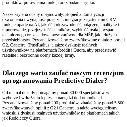
produktów, porównania funkcji oraz badania rynku.
Nasze kryteria oceny obejmowały: stopień automatyzacji
dzwonienia i wydajność połączeń, integracje z systemami CRM,
funkcje oparte na AI, jakość i niezawodność połączeń, analitykę i
raportowanie, przejrzystość cenników, szybkość reakcji wsparcia
technicznego oraz skalowalność zarówno dla MŚP, jak i dużych
przedsiębiorstw. Przeanalizowaliśmy zweryfikowane opinie z portali
G2, Capterra, TrustRadius, a także dyskusje realnych
użytkowników na platformach Reddit i Quora, aby przedstawić
rzetelne i bezstronne oceny każdej firmy.
Dlaczego warto zaufać naszym recenzjom
oprogramowania Predictive Dialer?
Od niemal dekady pomagamy ponad 30 000 specjalistów w
wyborze i wdrażaniu lepszych narzędzi do komunikacji.
Przeanalizowaliśmy ponad 200 produktów, zbadaliśmy ponad 5 500
zweryfikowanych opinii z G2 i Capterra, a także wyciągnęliśmy
wnioski z dyskusji realnych użytkowników na platformach takich
jak Reddit czy Quora.