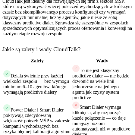
CloudTalk jest idealny dla rozwijających się firm z sektora MŚP,
które chcą wykonywać więcej połączeń wychodzących w krótszym
czasie bez skomplikowanego procesu konfiguracji czy wymagań
dotyczących minimalnej liczby agentów, jakie niesie ze sobą
klasyczny predictive dialer. Sprawdza się szczególnie w zespołach
sprzedażowych optymalizujących proces ofertowania i konwersji na
każdym etapie rozwoju zespołu.
Jakie są zalety i wady CloudTalk?
Zalety
Wady
To nie jest klasyczny
Działa świetnie przy każdej
predictive dialer — nie będzie
wielkości zespołu — bez wymogu
dzwonić na wiele linii
minimum 6–10 agentów, którego
jednocześnie na jednego
wymagają predictive dialery
agenta jak czysty system
predictive
Smart Dialer wymaga
Power Dialer i Smart Dialer
kliknięcia, aby rozpocząć
pokrywają zdecydowaną
każde połączenie — co daje
większość potrzeb MŚP w zakresie
mniejszy poziom
kampanii wychodzących bez
automatyzacji niż w predictive
ryzyka błędnej kalibracji algorytmu
dialerze