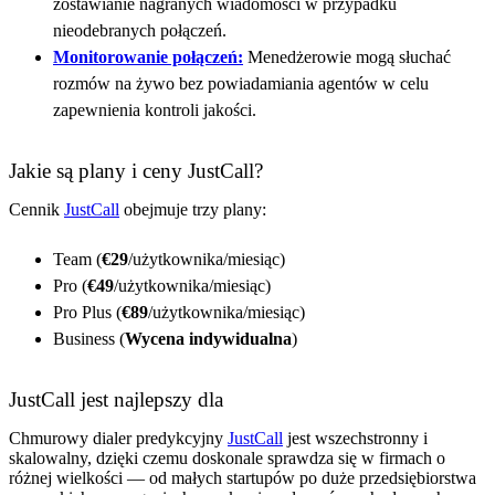
zostawianie nagranych wiadomości w przypadku
nieodebranych połączeń.
Monitorowanie połączeń:
Menedżerowie mogą słuchać
rozmów na żywo bez powiadamiania agentów w celu
zapewnienia kontroli jakości.
Jakie są plany i ceny JustCall?
Cennik
JustCall
obejmuje trzy plany:
Team (
€29
/użytkownika/miesiąc)
Pro (
€49
/użytkownika/miesiąc)
Pro Plus (
€89
/użytkownika/miesiąc)
Business (
Wycena indywidualna
)
JustCall jest najlepszy dla
Chmurowy dialer predykcyjny
JustCall
jest wszechstronny i
skalowalny, dzięki czemu doskonale sprawdza się w firmach o
różnej wielkości — od małych startupów po duże przedsiębiorstwa