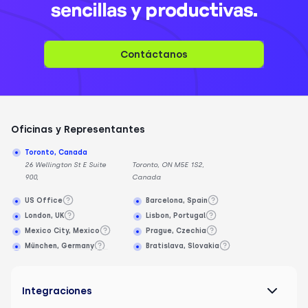
sencillas y productivas.
Contáctanos
Oficinas y Representantes
Toronto, Canada
26 Wellington St E Suite
Toronto, ON M5E 1S2,
900,
Canada
US Office
Barcelona, Spain
London, UK
Lisbon, Portugal
Mexico City, Mexico
Prague, Czechia
München, Germany
Bratislava, Slovakia
Integraciones