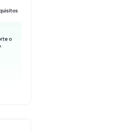
quisitos
a
rte o
e