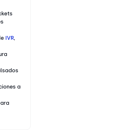
ckets
es
de
IVR
,
ura
ulsados
ciones a
para