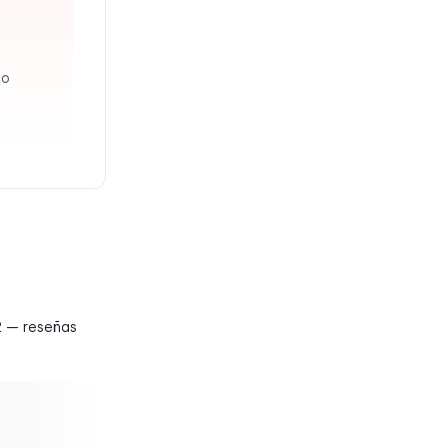
do
2 — reseñas