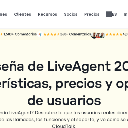
ones
Clientes
Recursos
Socios
Precios
ES
In
equipos reales usan CloudTalk para crecer.
lo que dicen (y les encanta) a los clientes.
Gana un 25% de MRR por cada registro.
Hasta un 30% de reparto de ingresos de por vida.
Opiniones de sistemas telefónicos
Precios de las funcionalidades
1,500+
Comentarios
260+
Comentarios
4,
eña de LiveAgent 2
rísticas, precios y o
de usuarios
ndo LiveAgent? Descubre lo que los usuarios reales dicen
de las llamadas, las funciones y el soporte, y ve cómo s
CloudTalk.