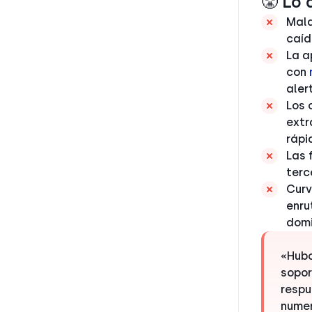
😤 Lo 
Mala
caíd
La a
con
aler
Los 
extr
rápi
Las 
terc
Curv
enru
dom
«Hubo
sopor
respu
numer