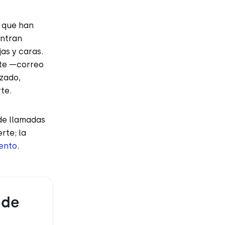
 que han
entran
as y caras.
nte —correo
izado,
te.
 de llamadas
rte; la
ento
.
 de