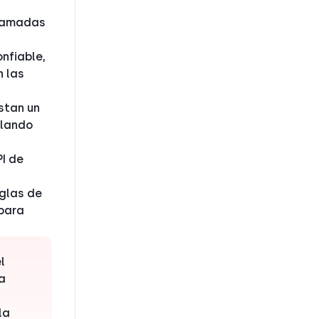
llamadas
nfiable,
n las
stan un
flando
PI de
glas de
para
l
a
la