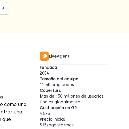
 →
LiveAgent
Fundada
2004
Tamaño del equipo
11-50 empleados
Cobertura
Más de 150 millones de usuarios
s.
finales globalmente
 no como una
Calificación en G2
ontrar una
4.5/5
í que
Precio inicial
€15/agente/mes