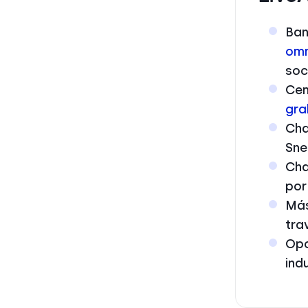
Ban
omn
soc
Cen
gra
Cha
Sne
Cha
por
Más
tra
Opc
ind