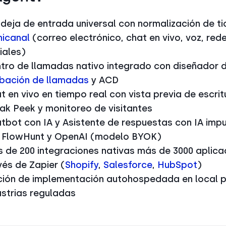
deja de entrada universal con normalización de ti
icanal
(correo electrónico, chat en vivo, voz, red
iales)
tro de llamadas nativo integrado con diseñador 
bación de llamadas
y ACD
t en vivo en tiempo real con vista previa de escrit
ak Peek y monitoreo de visitantes
tbot con IA y Asistente de respuestas con IA imp
 FlowHunt y OpenAI (modelo BYOK)
 de 200 integraciones nativas más de 3000 aplica
vés de Zapier (
Shopify
,
Salesforce
,
HubSpot
)
ión de implementación autohospedada en local 
ustrias reguladas