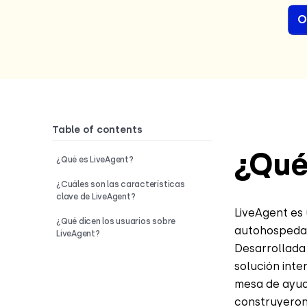
O
Table of contents
¿Qué
¿Qué es LiveAgent?
¿Cuáles son las características
clave de LiveAgent?
LiveAgent es
¿Qué dicen los usuarios sobre
autohospedad
LiveAgent?
Desarrollada 
solución int
mesa de ayuda
construyeron