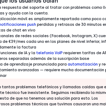
que los usuarios odian
 respuesta del soporte al tratar con problemas como 
as y ayuda con la cuenta.
plicación móvil es ampliamente reportada como poco co
notificaciones push
perdidas y retrasos de 30 minutos e
tas de chat en vivo
canales de redes sociales (Facebook, Instagram, X) cue
a de €39/mes cada uno en los planes de nivel inferior, in
damente la factura
funciones de IA y la
telefonía VoIP
requieren tarifas de A
eros separadas además de la suscripción base
a de aprendizaje pronunciada para
automatización
y re
tamiento avanzadas — requiere mucha documentación 
inar
 tantos problemas telefónicos y llamadas caídas que e
te técnico fue inexistente. Seguimos recibiendo la mism
esta de que no tenemos una solución para esto. Los
osos problemas técnicos que tuvimos causaron una ma