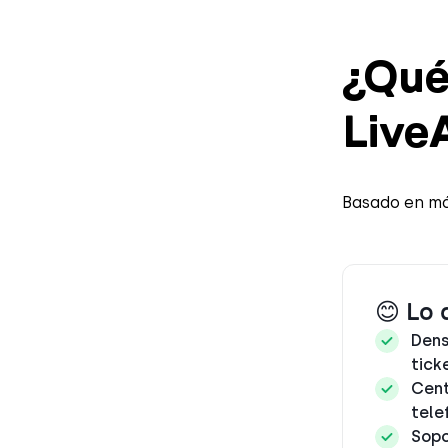
¿Qué
Live
Basado en má
😊 Lo 
Dens
tick
Cent
tele
Sopo