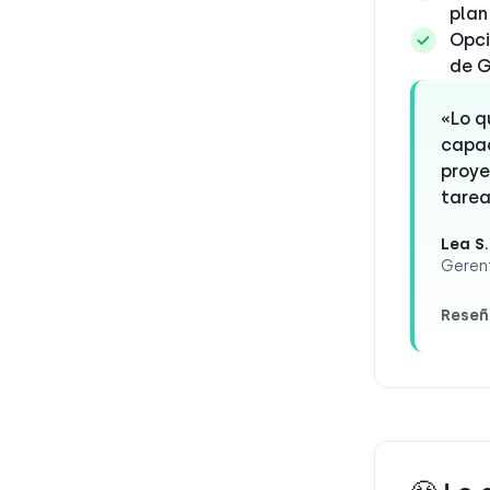
plan
Opci
de G
«Lo q
capac
proye
tarea
Lea S.
Gerent
Reseñ