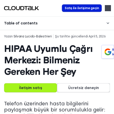
Satış ile iletişime geçin
Table of contents
Yazan
Silvana Lucido-Balestrieri
Şu tarihte güncellendi April 5, 2026
HIPAA Uyumlu Çağrı
A
s
Merkezi: Bilmeniz
Gereken Her Şey
İletişim satış
Ücretsiz deneyin
Telefon üzerinden hasta bilgilerini
paylaşmak büyük bir sorumlulukla gelir: