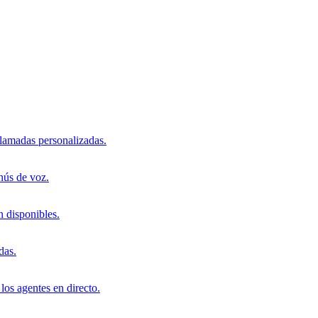
llamadas personalizadas.
nús de voz.
n disponibles.
das.
los agentes en directo.