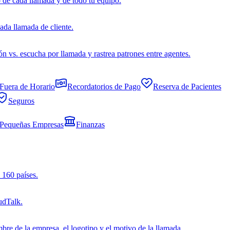
de cada llamada y de todo tu equipo.
ada llamada de cliente.
 vs. escucha por llamada y rastrea patrones entre agentes.
Fuera de Horario
Recordatorios de Pago
Reserva de Pacientes
Seguros
Pequeñas Empresas
Finanzas
 160 países.
udTalk.
bre de la empresa, el logotipo y el motivo de la llamada.