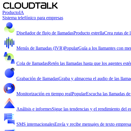
Producto
IA
Sistema telefónico para empresas
Diseñador de flujo de llamadas
Producto estrella
Crea rutas de 
Menús de llamadas (IVR)
Popular
Guía a los llamantes con me
Cola de llamadas
Retén las llamadas hasta que los agentes esté
Grabación de llamadas
Graba y almacena el audio de las llama
Monitorización en tiempo real
Popular
Escucha las llamadas de 
Análisis e informes
Sigue las tendencias y el rendimiento del e
SMS internacionales
Envía y recibe mensajes de texto empresar