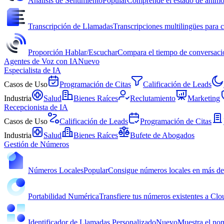
Análisis de Sentimiento
Popular
Comprende el estado de ánimo 
Transcripción de Llamadas
Transcripciones multilingües para c
Proporción Hablar/Escuchar
Compara el tiempo de conversación
Agentes de Voz con IA
Nuevo
Especialista de IA
Casos de Uso
Programación de Citas
Calificación de Leads
Industria
Salud
Bienes Raíces
Reclutamiento
Marketing
Recepcionista de IA
Casos de Uso
Calificación de Leads
Programación de Citas
Industria
Salud
Bienes Raíces
Bufete de Abogados
Gestión de Números
Números Locales
Popular
Consigue números locales en más de
Portabilidad Numérica
Transfiere tus números existentes a Clo
Identificador de Llamadas Personalizado
Nuevo
Muestra el nom