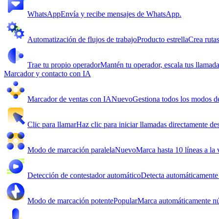
WhatsApp
Envía y recibe mensajes de WhatsApp.
Automatización de flujos de trabajo
Producto estrella
Crea ruta
Trae tu propio operador
Mantén tu operador, escala tus llamada
Marcador y contacto con IA
Marcador de ventas con IA
Nuevo
Gestiona todos los modos de 
Clic para llamar
Haz clic para iniciar llamadas directamente 
Modo de marcación paralela
Nuevo
Marca hasta 10 líneas a la
Detección de contestador automático
Detecta automáticamente 
Modo de marcación potente
Popular
Marca automáticamente núm