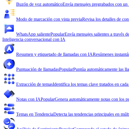
Buzón de voz automático
Envía mensajes pregrabados con un s
Modo de marcación con vista previa
Revisa los detalles de con
WhatsApp saliente
Popular
Envía mensajes salientes a través 
Inteligencia conversacional con IA
Resumen y etiquetado de llamadas con IA
Resúmenes instantán
Puntuación de llamadas
Popular
Puntúa automáticamente las lla
Extracción de temas
Identifica los temas clave tratados en cada
Notas con IA
Popular
Genera automáticamente notas con los pu
Temas en Tendencia
Detecta las tendencias principales en múl