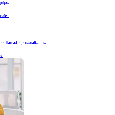
quipo.
iales.
s de llamadas personalizadas.
s.