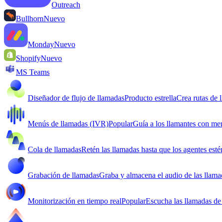
Outreach
Bullhorn
Nuevo
Monday
Nuevo
Shopify
Nuevo
MS Teams
Diseñador de flujo de llamadas
Producto estrella
Crea rutas de 
Menús de llamadas (IVR)
Popular
Guía a los llamantes con me
Cola de llamadas
Retén las llamadas hasta que los agentes esté
Grabación de llamadas
Graba y almacena el audio de las llama
Monitorización en tiempo real
Popular
Escucha las llamadas de 