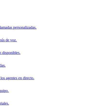
llamadas personalizadas.
nús de voz.
n disponibles.
das.
los agentes en directo.
quipo.
iales.