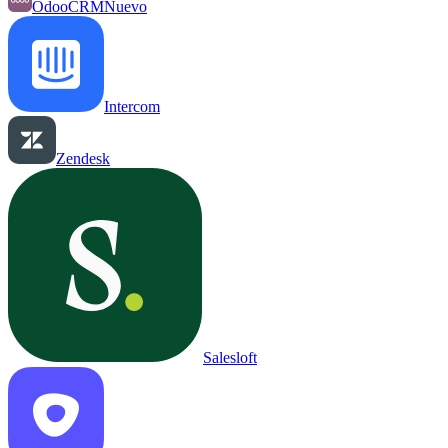
OdooCRM
Nuevo
Intercom
Zendesk
Salesloft