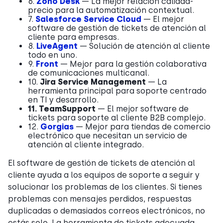
6.
Zoho Desk
— La mejor relación calidad-
precio para la automatización contextual.
7.
Salesforce Service Cloud
— El mejor
software de gestión de tickets de atención al
cliente para empresas.
8.
LiveAgent
— Solución de atención al cliente
todo en uno.
9.
Front
— Mejor para la gestión colaborativa
de comunicaciones multicanal.
10.
Jira Service Management
— La
herramienta principal para soporte centrado
en TI y desarrollo.
11. TeamSupport
— El mejor software de
tickets para soporte al cliente B2B complejo.
12.
Gorgias
— Mejor para tiendas de comercio
electrónico que necesitan un servicio de
atención al cliente integrado.
El software de gestión de tickets de atención al
cliente ayuda a los equipos de soporte a seguir y
solucionar los problemas de los clientes. Si tienes
problemas con mensajes perdidos, respuestas
duplicadas o demasiados correos electrónicos, no
estás solo. La herramienta de tickets adecuada