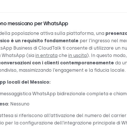
fono messicano per WhatsApp
della popolazione attiva sulla piattaforma, una
presenz
ssico è un requisito fondamentale
per l’ingresso nel me
tsApp Business di CloudTalk ti consente di utilizzare un
a WhatsApp (sia
in entrata
che
in uscita
). In questo modo
 conversazioni con i clienti contemporaneamente
da un
ndiviso, massimizzando l’engagement e la fiducia locale.
p locali del Messico:
messaggistica WhatsApp bidirezionale completa e chiama
esa:
Nessuno
i attesa si riferiscono all’attivazione del numero del carrie
o per la configurazione dell’integrazione principale di 