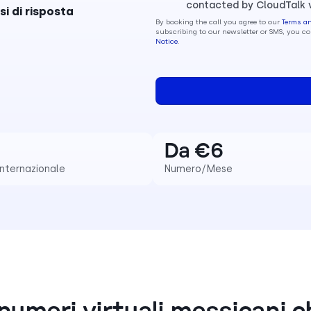
contacted by CloudTalk 
i di risposta
By booking the call you agree to our
Terms a
subscribing to our newsletter or SMS, you 
Notice
.
Da €6
internazionale
Numero/Mese