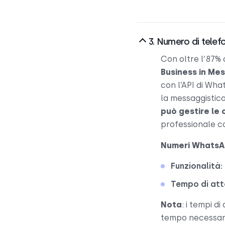
3. Numero di tele
Con oltre l’87% 
Business in Me
con l’API di Wha
la messaggistic
può gestire le
professionale co
Numeri WhatsAp
Funzionalità:
Tempo di att
Nota
: i tempi d
tempo necessari