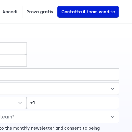
Accedi
Prova gratis
Contatta il team vendite
Scopri esattamente come creiamo agenti vocali AI che generano entrate
e to the monthly newsletter and consent to being