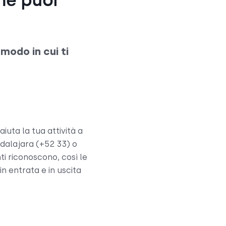
che puoi
 modo in cui ti
iuta la tua attività a
adalajara (+52 33) o
ti riconoscono, così le
n entrata e in uscita