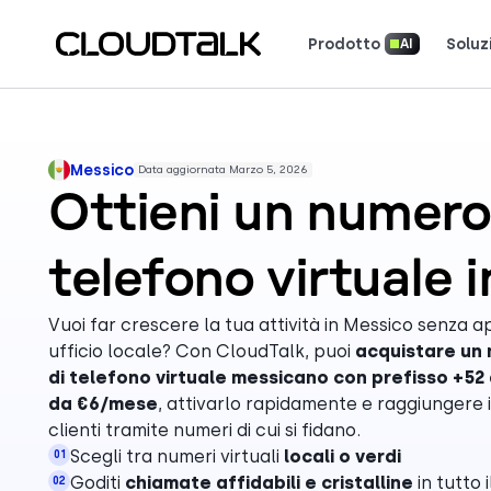
Prodotto
Soluz
AI
Scopri come 
Scopri cosa dicono (e amano) i cl
Racconta la tua storia. Vin
Messico
Data aggiornata Marzo 5, 2026
Ottieni un numero
telefono virtuale 
Vuoi far crescere la tua attività in Messico senza a
ufficio locale? Con CloudTalk, puoi
acquistare un
di telefono virtuale messicano con prefisso +52 
da €6/mese
, attivarlo rapidamente e raggiungere i
clienti tramite numeri di cui si fidano.
Scegli tra numeri virtuali
locali o verdi
01
Goditi
chiamate affidabili e cristalline
in tutto 
02