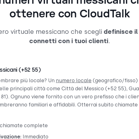
 numeri virtuali messicani 
ottenere con CloudTalk
mero virtuale messicano che scegli
definisce il
connetti con i tuoi clienti
.
essicani (+52 55)
sembrare più locale? Un
numero locale
(geografico/fisso) a
nelle principali città come Città del Messico (+52 55), Gu
1). Ognuno viene fornito con un vero prefisso che i clien
breranno familiari e affidabili. Otterrai subito chiamate i
 chiamate complete
ivazione:
Immediato