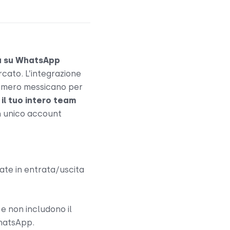
a su WhatsApp
rcato. L’integrazione
 numero messicano per
,
il tuo intero team
 unico account
te in entrata/uscita
r e non includono il
WhatsApp.