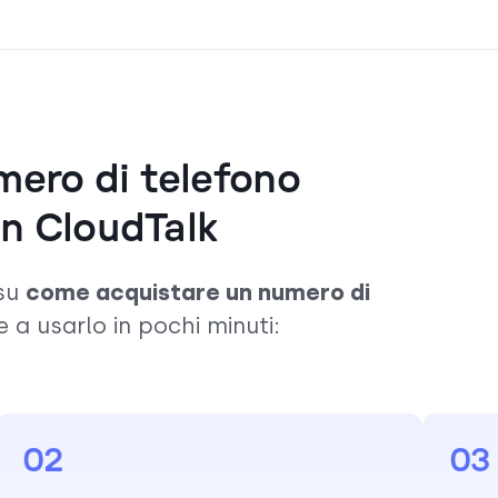
ero di telefono
on CloudTalk
 su
come acquistare un numero di
re a usarlo in pochi minuti:
02
03