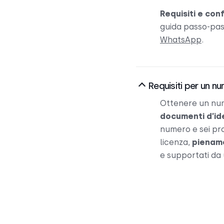
Requisiti e con
guida passo-pass
WhatsApp
.
Requisiti per un nu
Ottenere un num
documenti d’ide
numero e sei pro
licenza,
piename
e supportati da 