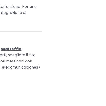
ta funzione. Per una
integrazione di
o
scartoffie
,
erti, scegliere il tuo
tori messicani con
e Telecomunicaciones)