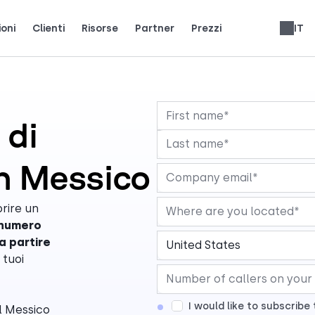
ioni
Clienti
Risorse
Partner
Prezzi
IT
i team reali usano CloudTalk per crescere.
ienti.
ci i riflettori.
Guadagna il 25% di MRR per ogni iscrizione.
Fino al 30% di condivisione delle entrate a vita.
Recensioni sistemi telefonici
 di
in Messico
prire un
 numero
a partire
 tuoi
I would like to subscrib
il Messico