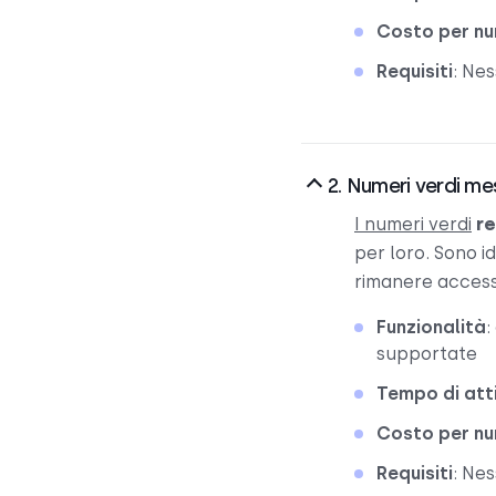
Costo per n
Requisiti
: Ne
2. Numeri verdi me
I numeri verdi
re
per loro. Sono i
rimanere accessi
Funzionalità
:
supportate
Tempo di att
Costo per n
Requisiti
: Ne