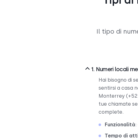
Tipi di
Il tipo di nu
1. Numeri locali m
Hai bisogno di 
sentirsi a casa 
Monterrey (+52 8
tue chiamate sem
complete.
Funzionalità
:
Tempo di att