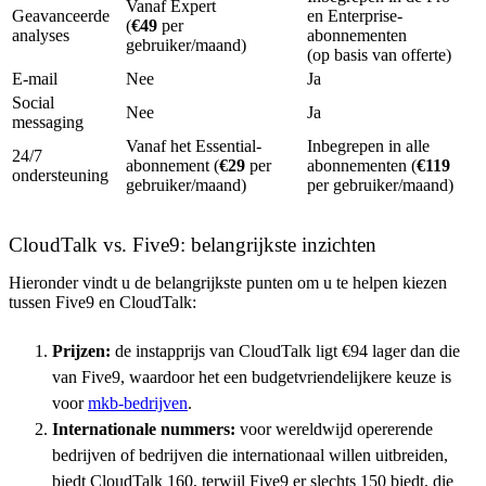
Vanaf Expert
Geavanceerde
en Enterprise-
(
€49
per
analyses
abonnementen
gebruiker/maand)
(op basis van offerte)
E-mail
Nee
Ja
Social
Nee
Ja
messaging
Vanaf het Essential-
Inbegrepen in alle
24/7
abonnement (
€29
per
abonnementen (
€119
ondersteuning
gebruiker/maand)
per gebruiker/maand)
CloudTalk vs. Five9: belangrijkste inzichten
Hieronder vindt u de belangrijkste punten om u te helpen kiezen
tussen Five9 en CloudTalk:
Prijzen:
de instapprijs van CloudTalk ligt €94 lager dan die
van Five9, waardoor het een budgetvriendelijkere keuze is
voor
mkb-bedrijven
.
Internationale nummers:
voor wereldwijd opererende
bedrijven of bedrijven die internationaal willen uitbreiden,
biedt CloudTalk 160, terwijl Five9 er slechts 150 biedt, die