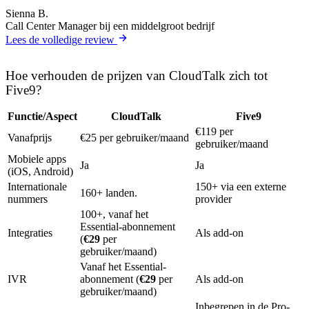
Sienna B.
Call Center Manager bij een middelgroot bedrijf
Lees de volledige review
Hoe verhouden de prijzen van CloudTalk zich tot
Five9?
Functie/Aspect
CloudTalk
Five9
€119 per
Vanafprijs
€25 per gebruiker/maand
gebruiker/maand
Mobiele apps
Ja
Ja
(iOS, Android)
Internationale
150+ via een externe
160+ landen.
nummers
provider
100+, vanaf het
Essential-abonnement
Integraties
Als add-on
(
€29
per
gebruiker/maand)
Vanaf het Essential-
IVR
abonnement (
€29
per
Als add-on
gebruiker/maand)
Inbegrepen in de Pro-