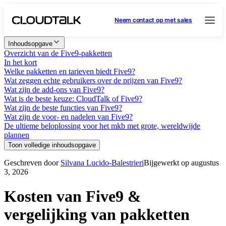
Neem contact op met sales
Inhoudsopgave
Overzicht van de Five9-pakketten
In het kort
Welke pakketten en tarieven biedt Five9?
Wat zeggen echte gebruikers over de prijzen van Five9?
Wat zijn de add-ons van Five9?
Wat is de beste keuze: CloudTalk of Five9?
Wat zijn de beste functies van Five9?
Wat zijn de voor- en nadelen van Five9?
De ultieme beloplossing voor het mkb met grote, wereldwijde
plannen
Toon volledige inhoudsopgave
Geschreven door
Silvana Lucido-Balestrieri
Bijgewerkt op augustus
3, 2026
Kosten van Five9 &
vergelijking van pakketten