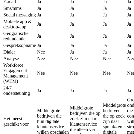
E-mail
Ja
Ja
Ja
Ja
Sms/mms
Ja
Ja
Ja
Ja
Social messaging
Ja
Ja
Ja
Ja
Mobiele app &
Ja
Ja
Ja
Ja
desktop-app
Geografische
Ja
Ja
Ja
Ja
redundantie
Gespreksopname
Ja
Ja
Ja
Ja
Dialer
Nee
Ja
Ja
Ja
Analyse
Nee
Nee
Nee
Ne
Workforce
Engagement
Nee
Nee
Nee
Ne
Management
(WEM)
24/7
Ja
Ja
Ja
Ja
ondersteuning
Gro
Middelgrote
ond
Middelgrote
Middelgrote
bedrijven
die
bedrijven die op
bedrijven die
die op zoek
con
Het meest
zoek zijn naar
hun digitale
zijn naar
wil
geschikt voor
klantenservice
klantenservice
spraak- en
str
die alleen via
willen opschalen
digitale
met