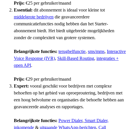
Prijs:
€25 per gebruiker/maand
Essential:
dit abonnement is ideaal voor kleine tot
middelgrote bedrijven
die geavanceerdere
communicatiefuncties nodig hebben dan het Starter-
abonnement biedt. Het biedt uitgebreide mogelijkheden
zonder de complexiteit van grotere systemen.
Belangrijkste functies:
terugbelfunctie
,
sms/mms
,
Interactive
Voice Response (IVR)
,
Skill-Based Routing
,
integraties +
open API
.
Prijs:
€29 per gebruiker/maand
Expert:
vooral geschikt voor bedrijven met complexe
behoeften op het gebied van oproeproutering, bedrijven met
een hoog belvolume en organisaties die behoefte hebben aan
geavanceerde analyses en rapportages.
Belangrijkste functies:
Power Dialer
,
Smart Dialer,
inkomende
&
uitgaande WhatsApp-berichten
,
Call