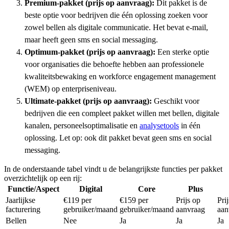
Premium-pakket (prijs op aanvraag):
Dit pakket is de
beste optie voor bedrijven die één oplossing zoeken voor
zowel bellen als digitale communicatie. Het bevat e-mail,
maar heeft geen sms en social messaging.
Optimum-pakket (prijs op aanvraag):
Een sterke optie
voor organisaties die behoefte hebben aan professionele
kwaliteitsbewaking en workforce engagement management
(WEM) op enterpriseniveau.
Ultimate-pakket (prijs op aanvraag):
Geschikt voor
bedrijven die een compleet pakket willen met bellen, digitale
kanalen, personeelsoptimalisatie en
analysetools
in één
oplossing. Let op: ook dit pakket bevat geen sms en social
messaging.
In de onderstaande tabel vindt u de belangrijkste functies per pakket
overzichtelijk op een rij:
Functie/Aspect
Digital
Core
Plus
Jaarlijkse
€119 per
€159 per
Prijs op
Pri
facturering
gebruiker/maand
gebruiker/maand
aanvraag
aan
Bellen
Nee
Ja
Ja
Ja