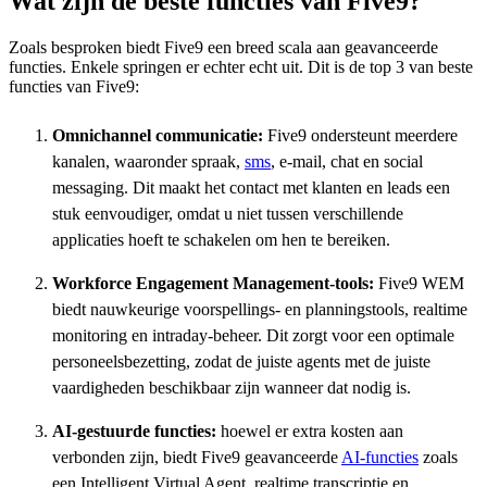
Wat zijn de beste functies van Five9?
Zoals besproken biedt Five9 een breed scala aan geavanceerde
functies. Enkele springen er echter echt uit. Dit is de top 3 van beste
functies van Five9:
Omnichannel communicatie:
Five9 ondersteunt meerdere
kanalen, waaronder spraak,
sms
, e-mail, chat en social
messaging. Dit maakt het contact met klanten en leads een
stuk eenvoudiger, omdat u niet tussen verschillende
applicaties hoeft te schakelen om hen te bereiken.
Workforce Engagement Management-tools:
Five9 WEM
biedt nauwkeurige voorspellings- en planningstools, realtime
monitoring en intraday-beheer. Dit zorgt voor een optimale
personeelsbezetting, zodat de juiste agents met de juiste
vaardigheden beschikbaar zijn wanneer dat nodig is.
AI-gestuurde functies:
hoewel er extra kosten aan
verbonden zijn, biedt Five9 geavanceerde
AI-functies
zoals
een Intelligent Virtual Agent, realtime transcriptie en