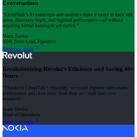
Conversations
“CloudTalk’s AI transcripts and analytics make it easier to track talk
ratios, discovery depth, and regional performance—all without
requiring formal training to get started.”
Marta Santos
SDR Team Lead, Pipedrive
Read case study
Revolutionizing Revolut’s Efficiency and Saving 40+
Hours
"Thanks to CloudTalk’s reliability, we could improve sales teams’
performance and close more deals than we could have ever
imagined."
Jamie Devlin
Head of Operations
Read case study