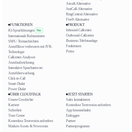
Aircall-Alternative
JustCall-Alternative
RingCentral-Alternative
Five9-Alternative
FUNKTIONEN
PRODUKT
Inbound-Callcenter
KI-Sprachlösungen
Neu
Outbound-Callcenter
Internationale Rufnummern
Business-Telefonanlage
SMS / Textnachrichten
Funktionen
Anrufflüsse verbessern mit IVR-
Preise
Technologie
Callcenter-Analysen
Anrufaufzeichnung
Interaktive Sprachantwort
Anrufüberwachung
Click-to-Call
Smart Dialer
Power Dialer
ÜBER CLOUDTALK
JETZT STARTEN
Unsere Geschichte
Sales kontaktieren
Karriere
Kostenlose Testversion anfordern
Sicherheit
App herunterladen
Trust Center
Einloggen
Kostenlose Testversion anfordern
Partner
Marken-Assets & Newsroom
Partnerprogramm