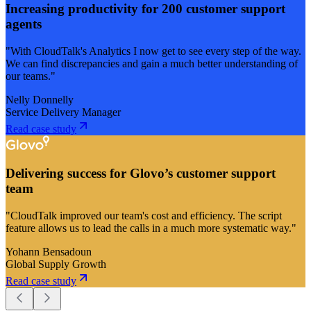
Increasing productivity for 200 customer support
agents
"With CloudTalk's Analytics I now get to see every step of the way.
We can find discrepancies and gain a much better understanding of
our teams."
Nelly Donnelly
Service Delivery Manager
Read case study
Delivering success for Glovo’s customer support
team
"CloudTalk improved our team's cost and efficiency. The script
feature allows us to lead the calls in a much more systematic way."
Yohann Bensadoun
Global Supply Growth
Read case study