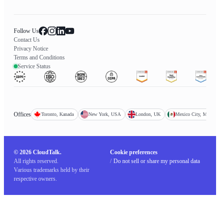
Follow Us
Contact Us
Privacy Notice
Terms and Conditions
Service Status
Offices
Toronto, Kanada
New York, USA
London, UK
Mexico City, Mexiko
© 2026 CloudTalk.
Cookie preferences
All rights reserved.
/
Do not sell or share my personal data
Various trademarks held by their
respective owners.