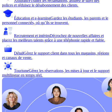
Assurance
Traitez les réclamations, assurez le suivi des
polices et réduisez le désabonnement des clients.
Éducation et e-learning
Gardez les étudiants, les parents et le
personnel connectés, où qu’ils se trouvent.
Recrutement et intérim
Décrochez de nouvelles affaires et
placez les meilleurs talents grâce à une téléphonie rapide et fiable.
Détail
Gérez le support client dans tous les magasins, régions
et canaux de vente.
Tourisme
Gérez les réservations, les mises à jour et le support
multilingue en temps réel.