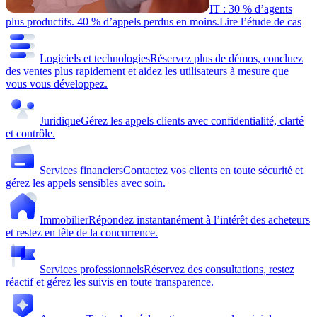
IT : 30 % d’agents
plus productifs. 40 % d’appels perdus en moins.
Lire l’étude de cas
Logiciels et technologies
Réservez plus de démos, concluez
des ventes plus rapidement et aidez les utilisateurs à mesure que
vous vous développez.
Juridique
Gérez les appels clients avec confidentialité, clarté
et contrôle.
Services financiers
Contactez vos clients en toute sécurité et
gérez les appels sensibles avec soin.
Immobilier
Répondez instantanément à l’intérêt des acheteurs
et restez en tête de la concurrence.
Services professionnels
Réservez des consultations, restez
réactif et gérez les suivis en toute transparence.