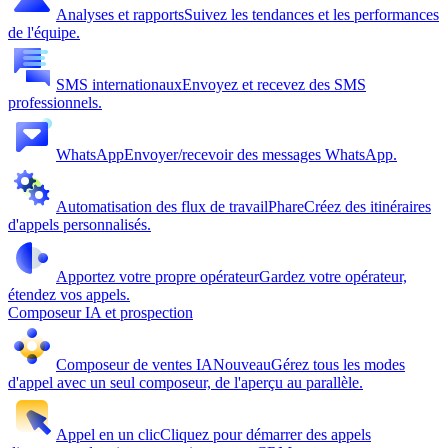
Analyses et rapports
Suivez les tendances et les performances
de l'équipe.
SMS internationaux
Envoyez et recevez des SMS
professionnels.
WhatsApp
Envoyer/recevoir des messages WhatsApp.
Automatisation des flux de travail
Phare
Créez des itinéraires
d'appels personnalisés.
Apportez votre propre opérateur
Gardez votre opérateur,
étendez vos appels.
Composeur IA et prospection
Composeur de ventes IA
Nouveau
Gérez tous les modes
d'appel avec un seul composeur, de l'aperçu au parallèle.
Appel en un clic
Cliquez pour démarrer des appels