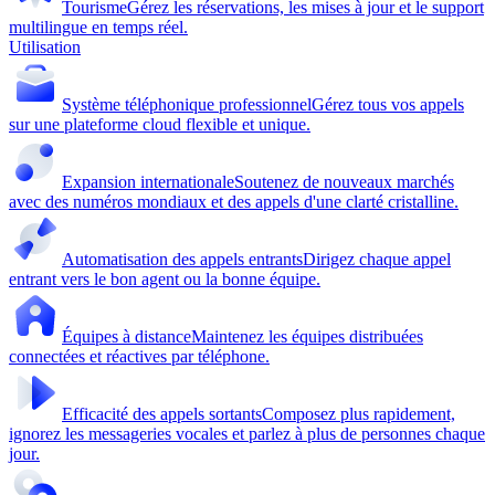
Tourisme
Gérez les réservations, les mises à jour et le support
multilingue en temps réel.
Utilisation
Système téléphonique professionnel
Gérez tous vos appels
sur une plateforme cloud flexible et unique.
Expansion internationale
Soutenez de nouveaux marchés
avec des numéros mondiaux et des appels d'une clarté cristalline.
Automatisation des appels entrants
Dirigez chaque appel
entrant vers le bon agent ou la bonne équipe.
Équipes à distance
Maintenez les équipes distribuées
connectées et réactives par téléphone.
Efficacité des appels sortants
Composez plus rapidement,
ignorez les messageries vocales et parlez à plus de personnes chaque
jour.