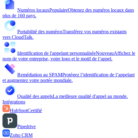
Numéros locaux
Populaire
Obtenez des numéros locaux dans
plus de 160 pays.
Portabilité des numéros
Transférez vos numéros existants
vers CloudTalk.
Identification de l'appelant personnalisée
Nouveau
Affichez le
nom de votre entreprise, votre logo et le motif de l’appel.
Remédiation au SPAM
Protégez l’identification de l’appelant
et augmentez votre portée mondiale.
Qualité des appels
La meilleure qualité d'appel au monde.
Intégrations
HubSpot
Certifié
Pipedrive
Zoho CRM