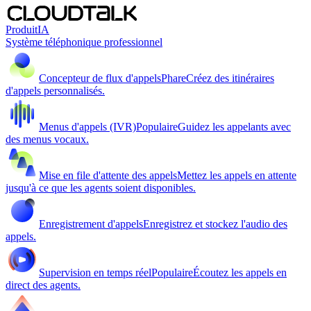
Produit
IA
Système téléphonique professionnel
Concepteur de flux d'appels
Phare
Créez des itinéraires
d'appels personnalisés.
Menus d'appels (IVR)
Populaire
Guidez les appelants avec
des menus vocaux.
Mise en file d'attente des appels
Mettez les appels en attente
jusqu'à ce que les agents soient disponibles.
Enregistrement d'appels
Enregistrez et stockez l'audio des
appels.
Supervision en temps réel
Populaire
Écoutez les appels en
direct des agents.