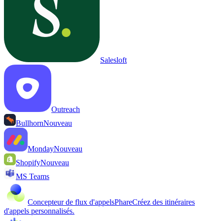
Salesloft
Outreach
Bullhorn
Nouveau
Monday
Nouveau
Shopify
Nouveau
MS Teams
Concepteur de flux d'appels
Phare
Créez des itinéraires
d'appels personnalisés.