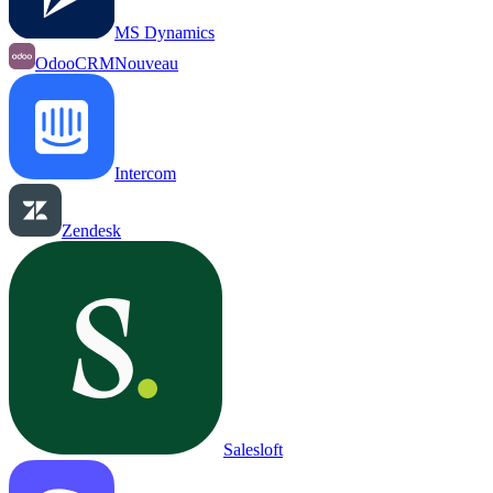
MS Dynamics
OdooCRM
Nouveau
Intercom
Zendesk
Salesloft