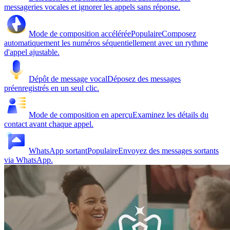
messageries vocales et ignorer les appels sans réponse.
Mode de composition accélérée
Populaire
Composez
automatiquement les numéros séquentiellement avec un rythme
d'appel ajustable.
Dépôt de message vocal
Déposez des messages
préenregistrés en un seul clic.
Mode de composition en aperçu
Examinez les détails du
contact avant chaque appel.
WhatsApp sortant
Populaire
Envoyez des messages sortants
via WhatsApp.