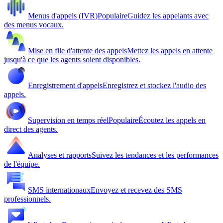
Menus d'appels (IVR)
Populaire
Guidez les appelants avec
des menus vocaux.
Mise en file d'attente des appels
Mettez les appels en attente
jusqu'à ce que les agents soient disponibles.
Enregistrement d'appels
Enregistrez et stockez l'audio des
appels.
Supervision en temps réel
Populaire
Écoutez les appels en
direct des agents.
Analyses et rapports
Suivez les tendances et les performances
de l'équipe.
SMS internationaux
Envoyez et recevez des SMS
professionnels.