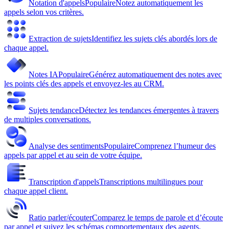
Notation d'appels
Populaire
Notez automatiquement les
appels selon vos critères.
Extraction de sujets
Identifiez les sujets clés abordés lors de
chaque appel.
Notes IA
Populaire
Générez automatiquement des notes avec
les points clés des appels et envoyez-les au CRM.
Sujets tendance
Détectez les tendances émergentes à travers
de multiples conversations.
Analyse des sentiments
Populaire
Comprenez l’humeur des
appels par appel et au sein de votre équipe.
Transcription d'appels
Transcriptions multilingues pour
chaque appel client.
Ratio parler/écouter
Comparez le temps de parole et d’écoute
par appel et suivez les schémas comportementaux des agents.