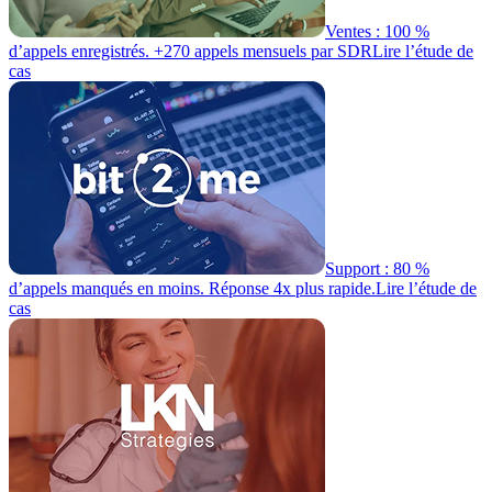
Ventes : 100 %
d’appels enregistrés. +270 appels mensuels par SDR
Lire l’étude de
cas
Support : 80 %
d’appels manqués en moins. Réponse 4x plus rapide.
Lire l’étude de
cas