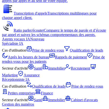
appels par appel et au sein de votre équipe.
Transcription d'appels
Transcriptions multilingues pour
chaque appel client.
Ratio parler/écouter
Comparez le temps de parole et d’écoute
par appel et suivez les schémas comportementaux des agents.
Agents vocaux IA
Nouveau
Spécialiste IA
Cas d'utilisation
Prise de rendez-vous
Qualification de leads
Après les heures de bureau
Rappels de paiement
Prise de
rendez-vous pour les patients
Secteur d'activité
Santé
Immobilier
Recrutement
Marketing
Assurance
Réceptionniste IA
Cas d'utilisation
Qualification de leads
Prise de rendez-vous
Petites entreprises
Finance
Secteur d'activité
Santé
Immobilier
Cabinet d'avocats
Gestion des numéros