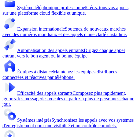
Système téléphonique professionnel
Gérez tous vos appels
sur une plateforme cloud flexible et unique.
Expansion internationale
Soutenez de nouveaux marchés
avec des numéros mondiaux et des appels d'une clarté cristalline.
Automatisation des appels entrants
Dirigez chaque appel
entrant vers le bon agent ou la bonne équipe.
Équipes à distance
Maintenez les équipes distribuées
connectées et réactives par téléphone.
Efficacité des appels sortants
Composez plus rapidement,
ignorez les messageries vocales et parlez à plus de personnes chaque
jour.
Systèmes intégrés
Synchronisez les appels avec vos systèmes
d'enregistrement pour une visibilité et un contrôle complets.