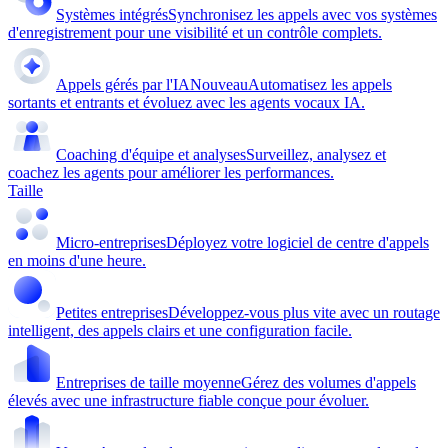
Systèmes intégrés
Synchronisez les appels avec vos systèmes
d'enregistrement pour une visibilité et un contrôle complets.
Appels gérés par l'IA
Nouveau
Automatisez les appels
sortants et entrants et évoluez avec les agents vocaux IA.
Coaching d'équipe et analyses
Surveillez, analysez et
coachez les agents pour améliorer les performances.
Taille
Micro-entreprises
Déployez votre logiciel de centre d'appels
en moins d'une heure.
Petites entreprises
Développez-vous plus vite avec un routage
intelligent, des appels clairs et une configuration facile.
Entreprises de taille moyenne
Gérez des volumes d'appels
élevés avec une infrastructure fiable conçue pour évoluer.