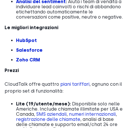
Analisi del sentiment
:
Aiuta i team di vendita a
individuare lead coinvolti o rischi di abbandono
etichettando automaticamente le
conversazioni come positive, neutre o negative.
Le migliori integrazioni
HubSpot
Salesforce
Zoho CRM
Prezzi
CloudTalk offre quattro
piani tariffari
, ognuno con il
proprio set di funzionalità:
Lite (
19
/utente/mese):
Disponibile solo nelle
Americhe. Include chiamate illimitate per USA e
Canada,
SMS aziendali
,
numeri internazionali
,
registrazione delle chiamate
, analisi di base
delle chiamate e supporto email/chat 24 ore