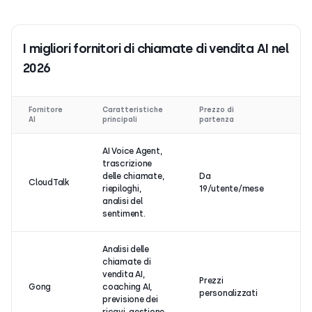
I migliori fornitori di chiamate di vendita AI nel
2026
Fornitore
Caratteristiche
Prezzo di
Id
AI
principali
partenza
AI Voice Agent,
Ca
trascrizione
di
delle chiamate,
Da
CloudTalk
o
riepiloghi,
19/utente/mese
PM
analisi del
gl
sentiment.
Analisi delle
chiamate di
vendita AI,
G
Prezzi
Gong
coaching AI,
te
personalizzati
previsione dei
ve