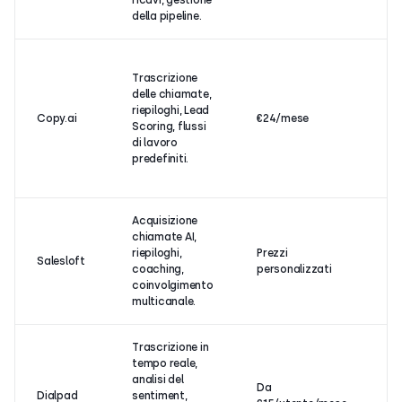
ricavi, gestione
della pipeline.
Az
Trascrizione
m
delle chiamate,
gr
riepiloghi, Lead
di
Copy.ai
€24/mese
Scoring, flussi
ag
di lavoro
te
predefiniti.
ve
al
Acquisizione
Te
chiamate AI,
ve
riepiloghi,
Prezzi
ri
Salesloft
coaching,
personalizzati
co
coinvolgimento
ve
multicanale.
co
Trascrizione in
PM
tempo reale,
n
analisi del
di
Da
Dialpad
sentiment,
di