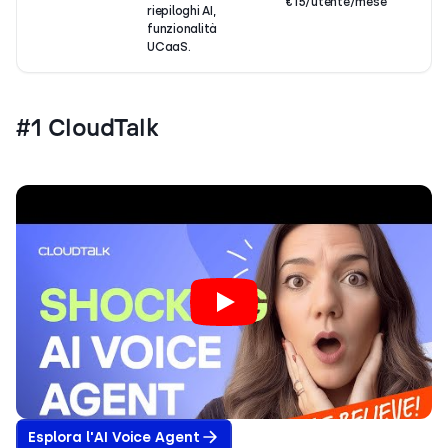
€15/utente/mese
riepiloghi AI,
se
funzionalità
b
UCaaS.
su
#1 CloudTalk
Esplora l'AI Voice Agent