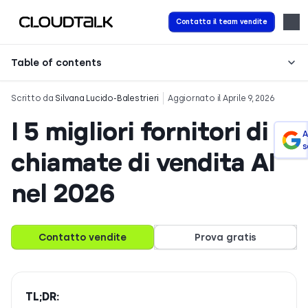
Contatta il team vendite
Table of contents
Scritto da
Silvana Lucido-Balestrieri
Aggiornato il Aprile 9, 2026
I 5 migliori fornitori di
A
s
chiamate di vendita AI
nel 2026
Contatto vendite
Prova gratis
TL;DR: