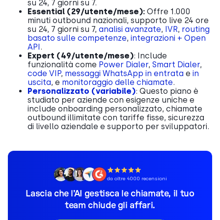
su 24, 7 giorni su 7.
Essential (
29
/utente/mese):
Offre 1.000
minuti outbound nazionali, supporto live 24 ore
su 24, 7 giorni su 7,
analisi avanzate
,
IVR
,
routing
basato sulle competenze
,
integrazioni + Open
API
.
Expert (
49
/utente/mese)
: Include
funzionalità come
Power Dialer
,
Smart Dialer
,
code VIP
,
messaggi WhatsApp in entrata
e
in
uscita
, e
monitoraggio delle chiamate
.
Personalizzato (variabile)
: Questo piano è
studiato per aziende con esigenze uniche e
include onboarding personalizzato, chiamate
outbound illimitate con tariffe fisse, sicurezza
di livello aziendale e supporto per sviluppatori.
da oltre 4000 recensioni
Lascia che l’AI gestisca le chiamate, il tuo
team chiude gli affari.