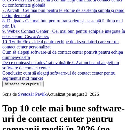
cu conformitate globală
7. Aircall - Cel mai bun pentru telefonie de asistență simplă și rapid
de implementat
8. Dialpad - Cel mai bun pentru transcriere și asistență în timp real
prin IA
9. Webex Contact Center - Cel mai bun pentru echipele integrate în
ecosistemul Cisco/Webex
10. Twilio Flex - ideal pentru echipe de dezvoltatori care vor un
contact center personalizat
Cum să alegeți software-ul de contact center potrivit pentru echipa
dumneavoastră
De ce contează cu adevărat evaluările G2 atunci când alegeți un
software de contact center
Concluzie: cum să alegeți software-ul de contact center pentru
segmentul mid-market
Afișează tot cuprinsul
Scris de
Svetozár Pavlík
Actualizat pe august 3, 2026
Top 10 cele mai bune software-
uri de contact center pentru
companii medii în 2026 (pe