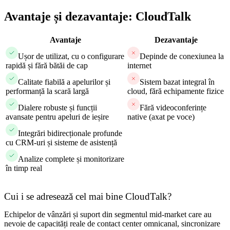
Avantaje și dezavantaje: CloudTalk
Avantaje
Dezavantaje
Ușor de utilizat, cu o configurare
Depinde de conexiunea la
rapidă și fără bătăi de cap
internet
Calitate fiabilă a apelurilor și
Sistem bazat integral în
performanță la scară largă
cloud, fără echipamente fizice
Dialere robuste și funcții
Fără videoconferințe
avansate pentru apeluri de ieșire
native (axat pe voce)
Integrări bidirecționale profunde
cu CRM-uri și sisteme de asistență
Analize complete și monitorizare
în timp real
Cui i se adresează cel mai bine CloudTalk?
Echipelor de vânzări și suport din segmentul mid-market care au
nevoie de capacități reale de contact center omnicanal, sincronizare