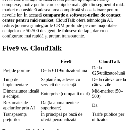
complexe, motiv pentru care echipele mai agile din segmentul mid-
market o consideră adesea prea complicată și costisitoare pentru
nevoile lor. În această
comparație a software-urilor de contact
center pentru mid-market
, CloudTalk oferă tehnologia AI,
redirecționarea și integrările CRM profunde pe care majoritatea
echipelor de 50-500 de agenți le folosesc de fapt, dar cu o
configurare mai rapidă și prețuri transparente.
Five9 vs. CloudTalk
Five9
CloudTalk
De la
Preț de pornire
De la €119/utilizator/lună
€25/utilizator/lună
Timp de
Săptămâni, adesea cu
De la câteva ore la
implementare
servicii de asistență
câteva zile
Dimensiunea ideală
Mid-market (50–
Enterprise (companii mari)
a echipei
500)
Rezumate ale
Da (la abonamentele
Da
apelurilor prin AI
superioare)
Transparența
În principal pe bază de
Tarife publice per
prețurilor
ofertă personalizată
utilizator