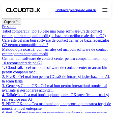
Contactați echipa de vânzări
Cuprins
Pe scurt:
Tabel comparativ: top 10 cele mai bune software-uri de contact
center pentru companii medii (pe baza recenziilor reale de pe G2)
Care este cel mai bun software de contact center pe baza recenziilor
G2 pentru companiile medii?
Metodologia noastră: cum am ales cel mai bun software de contact
center pentru companii medii
Cel mai bun software de contact center pentru companii medii: top
10 recomandări de pe G2
1. CloudTalk - cel mai bun software de contact center în ansamblu
pentru companii medii
2. Five9 - Cel mai bun pentru CCaaS de intrare și ieșire bazat pe AI,
la scară largă
3. Genesys Cloud CX - Cel mai bun pentru interacțiuni omnicanal
avansate și gestionarea activității
4. Talkdesk - Cea mai bună opțiune pentru CX specific industriei și
self-service prin AI
5. NICE CXone - Cea mai bună opțiune pentru optimizarea forței de
muncă la nivel enterprise
6. 8x8 - Cel mai bun pentru comunicații unificate și contact center