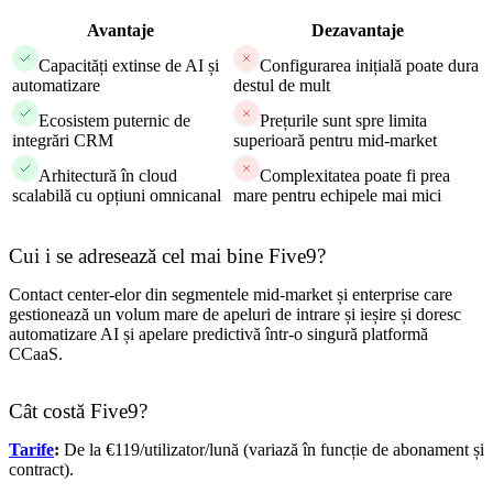
Avantaje
Dezavantaje
Capacități extinse de AI și
Configurarea inițială poate dura
automatizare
destul de mult
Ecosistem puternic de
Prețurile sunt spre limita
integrări CRM
superioară pentru mid-market
Arhitectură în cloud
Complexitatea poate fi prea
scalabilă cu opțiuni omnicanal
mare pentru echipele mai mici
Cui i se adresează cel mai bine Five9?
Contact center-elor din segmentele mid-market și enterprise care
gestionează un volum mare de apeluri de intrare și ieșire și doresc
automatizare AI și apelare predictivă într-o singură platformă
CCaaS.
Cât costă Five9?
Tarife
:
De la €119/utilizator/lună (variază în funcție de abonament și
contract).