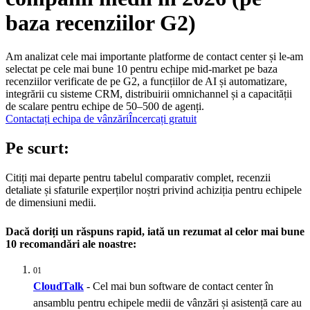
baza recenziilor G2)
Am analizat cele mai importante platforme de contact center și le-am
selectat pe cele mai bune 10 pentru echipe mid-market pe baza
recenziilor verificate de pe G2, a funcțiilor de AI și automatizare,
integrării cu sisteme CRM, distribuirii omnichannel și a capacității
de scalare pentru echipe de 50–500 de agenți.
Contactați echipa de vânzări
Încercați gratuit
Pe scurt:
Citiți mai departe pentru tabelul comparativ complet, recenzii
detaliate și sfaturile experților noștri privind achiziția pentru echipele
de dimensiuni medii.
Dacă doriți un răspuns rapid, iată un rezumat al celor mai bune
10 recomandări ale noastre:
01
CloudTalk
- Cel mai bun software de contact center în
ansamblu pentru echipele medii de vânzări și asistență care au