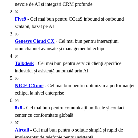
nevoie de AI și integrări CRM profunde
02
Five9
- Cel mai bun pentru CCaaS inbound și outbound
scalabil, bazat pe AI
03
Genesys Cloud CX
- Cel mai bun pentru interacțiuni
omnichannel avansate și managementul echipei
04
Talkdesk
- Cel mai bun pentru servicii clienți specifice
industriei și asistență automată prin AI
05
NICE CXone
- Cel mai bun pentru optimizarea performanței
echipei la nivel enterprise
06
8x8
- Cel mai bun pentru comunicații unificate și contact
center cu conformitate globală
07
Aircall
- Cel mai bun pentru o soluție simplă și rapid de
implementat de telefonie pentru asistență