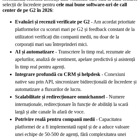
selecții de încredere pentru
cele mai bune software-uri de call
center de pe G2 în 2026
:
Evaluări și recenzii verificate pe G2
- Am acordat prioritate
platformelor cu scoruri mari pe G2 și feedback constant de la
utilizatori verificați din companii medii, nu doar de la
corporații mari sau întreprinderi mici.
AI și automatizare
- Transcriere în timp real, rezumate ale
apelurilor, analiză de sentiment, apelare predictivă și asistență
în timp real pentru agenți.
Integrare profundă cu CRM și helpdesk
- Conexiuni
native sau prin API, sincronizare bidirecțională de încredere și
automatizare a fluxurilor de lucru.
Scalabilitate și redirecționare omnichannel
- Numere
internaționale, redirecționare în funcție de abilități la scară
largă și alte canale în afară de voce.
Potrivire reală pentru companii medii
- Capacitatea
platformei de a fi implementată rapid și de a aduce valoare
unei echipe de 50-500 de agenți, fără complexitatea unei