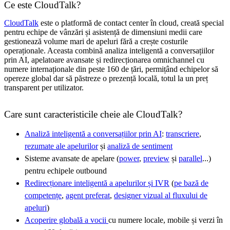
Ce este CloudTalk?
CloudTalk
este o platformă de contact center în cloud, creată special
pentru echipe de vânzări și asistență de dimensiuni medii care
gestionează volume mari de apeluri fără a crește costurile
operaționale. Aceasta combină analiza inteligentă a conversațiilor
prin AI, apelatoare avansate și redirecționarea omnichannel cu
numere internaționale din peste 160 de țări, permițând echipelor să
opereze global dar să păstreze o prezență locală, totul la un preț
transparent per utilizator.
Care sunt caracteristicile cheie ale CloudTalk?
Analiză inteligentă a conversațiilor prin AI
:
transcriere
,
rezumate ale apelurilor
și
analiză de sentiment
Sisteme avansate de apelare (
power
,
preview
și
parallel
...)
pentru echipele outbound
Redirecționare inteligentă a apelurilor și IVR
(
pe bază de
competențe
,
agent preferat
,
designer vizual al fluxului de
apeluri
)
Acoperire globală a vocii
cu numere locale, mobile și verzi în