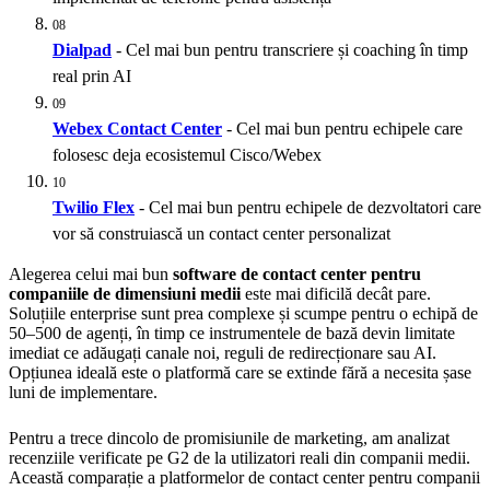
08
Dialpad
- Cel mai bun pentru transcriere și coaching în timp
real prin AI
09
Webex Contact Center
- Cel mai bun pentru echipele care
folosesc deja ecosistemul Cisco/Webex
10
Twilio Flex
- Cel mai bun pentru echipele de dezvoltatori care
vor să construiască un contact center personalizat
Alegerea celui mai bun
software de contact center pentru
companiile de dimensiuni medii
este mai dificilă decât pare.
Soluțiile enterprise sunt prea complexe și scumpe pentru o echipă de
50–500 de agenți, în timp ce instrumentele de bază devin limitate
imediat ce adăugați canale noi, reguli de redirecționare sau AI.
Opțiunea ideală este o platformă care se extinde fără a necesita șase
luni de implementare.
Pentru a trece dincolo de promisiunile de marketing, am analizat
recenziile verificate pe G2 de la utilizatori reali din companii medii.
Această comparație a platformelor de contact center pentru companii