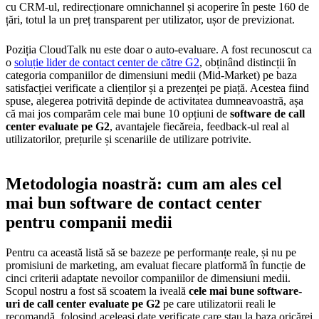
cu CRM-ul, redirecționare omnichannel și acoperire în peste 160 de
țări, totul la un preț transparent per utilizator, ușor de previzionat.
Poziția CloudTalk nu este doar o auto-evaluare. A fost recunoscut ca
o
soluție lider de contact center de către G2
, obținând distincții în
categoria companiilor de dimensiuni medii (Mid-Market) pe baza
satisfacției verificate a clienților și a prezenței pe piață. Acestea fiind
spuse, alegerea potrivită depinde de activitatea dumneavoastră, așa
că mai jos comparăm cele mai bune 10 opțiuni de
software de call
center evaluate pe G2
, avantajele fiecăreia, feedback-ul real al
utilizatorilor, prețurile și scenariile de utilizare potrivite.
Metodologia noastră: cum am ales cel
mai bun software de contact center
pentru companii medii
Pentru ca această listă să se bazeze pe performanțe reale, și nu pe
promisiuni de marketing, am evaluat fiecare platformă în funcție de
cinci criterii adaptate nevoilor companiilor de dimensiuni medii.
Scopul nostru a fost să scoatem la iveală
cele mai bune software-
uri de call center evaluate pe G2
pe care utilizatorii reali le
recomandă, folosind aceleași date verificate care stau la baza oricărei