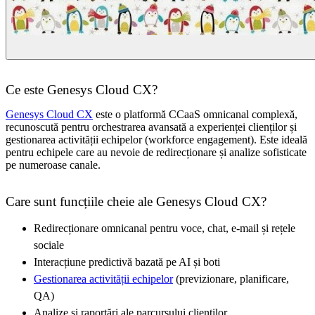
Ce este Genesys Cloud CX?
Genesys Cloud CX
este o platformă CCaaS omnicanal complexă,
recunoscută pentru orchestrarea avansată a experienței clienților și
gestionarea activității echipelor (workforce engagement). Este ideală
pentru echipele care au nevoie de redirecționare și analize sofisticate
pe numeroase canale.
Care sunt funcțiile cheie ale Genesys Cloud CX?
Redirecționare omnicanal pentru voce, chat, e-mail și rețele
sociale
Interacțiune predictivă bazată pe AI și boti
Gestionarea activității echipelor
(previzionare, planificare,
QA)
Analize și raportări ale parcursului clienților