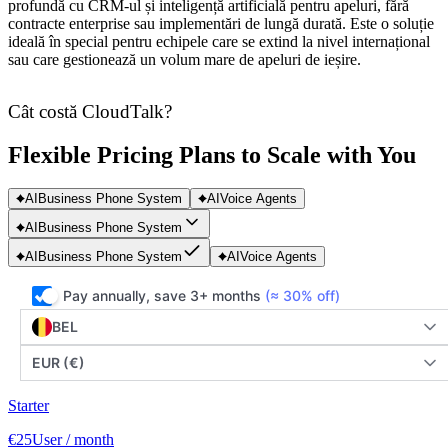
profundă cu CRM-ul și inteligență artificială pentru apeluri, fără
contracte enterprise sau implementări de lungă durată. Este o soluție
ideală în special pentru echipele care se extind la nivel internațional
sau care gestionează un volum mare de apeluri de ieșire.
Cât costă CloudTalk?
Flexible Pricing Plans to Scale with You
AI
Business Phone System
AI
Voice Agents
AI
Business Phone System
AI
Business Phone System
AI
Voice Agents
Pay annually, save 3+ months
(≈ 30% off)
BEL
EUR (€)
Starter
€25
User / month