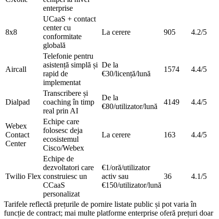
enterprise
UCaaS + contact
center cu
8x8
La cerere
905
4.2/5
conformitate
globală
Telefonie pentru
asistență simplă și
De la
Aircall
1574
4.4/5
rapid de
€30/licență/lună
implementat
Transcribere și
De la
Dialpad
coaching în timp
4149
4.4/5
€80/utilizator/lună
real prin AI
Echipe care
Webex
folosesc deja
Contact
La cerere
163
4.4/5
ecosistemul
Center
Cisco/Webex
Echipe de
dezvoltatori care
€1/oră/utilizator
Twilio Flex
construiesc un
activ sau
36
4.1/5
CCaaS
€150/utilizator/lună
personalizat
Tarifele reflectă prețurile de pornire listate public și pot varia în
funcție de contract; mai multe platforme enterprise oferă prețuri doar