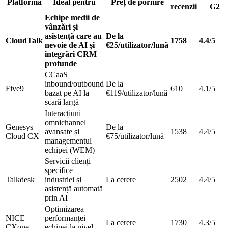
Platformă
Ideal pentru
Preț de pornire
recenzii
G2
Echipe medii de
vânzări și
asistență care au
De la
CloudTalk
1758
4.4/5
nevoie de AI și
€25/utilizator/lună
integrări CRM
profunde
CCaaS
inbound/outbound
De la
Five9
610
4.1/5
bazat pe AI la
€119/utilizator/lună
scară largă
Interacțiuni
omnichannel
Genesys
De la
avansate și
1538
4.4/5
Cloud CX
€75/utilizator/lună
managementul
echipei (WEM)
Servicii clienți
specifice
Talkdesk
industriei și
La cerere
2502
4.4/5
asistență automată
prin AI
Optimizarea
NICE
performanței
La cerere
1730
4.3/5
CXone
echipei la nivel