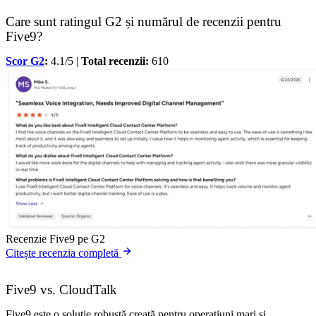
Care sunt ratingul G2 și numărul de recenzii pentru
Five9?
Scor G2
:
4.1/5 |
Total recenzii:
610
Recenzie Five9 pe G2
Citește recenzia completă
Five9 vs. CloudTalk
Five9 este o soluție robustă creată pentru operațiuni mari și