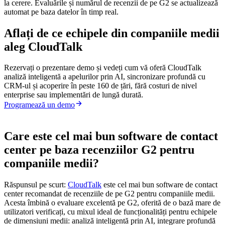
la cerere. Evaluările și numărul de recenzii de pe G2 se actualizează
automat pe baza datelor în timp real.
Aflați de ce echipele din companiile medii
aleg CloudTalk
Rezervați o prezentare demo și vedeți cum vă oferă CloudTalk
analiză inteligentă a apelurilor prin AI, sincronizare profundă cu
CRM-ul și acoperire în peste 160 de țări, fără costuri de nivel
enterprise sau implementări de lungă durată.
Programează un demo
Care este cel mai bun software de contact
center pe baza recenziilor G2 pentru
companiile medii?
Răspunsul pe scurt:
CloudTalk
este cel mai bun software de contact
center recomandat de recenziile de pe G2 pentru companiile medii.
Acesta îmbină o evaluare excelentă pe G2, oferită de o bază mare de
utilizatori verificați, cu mixul ideal de funcționalități pentru echipele
de dimensiuni medii: analiză inteligentă prin AI, integrare profundă