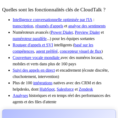
Quelles sont les fonctionnalités clés de CloudTalk ?
Intelligence conversationnelle optimisée par l'IA
:
transcription
,
résumés d'appels
et
analyse des sentiments
Numéroteurs avancés (
Power Dialer
,
Preview Dialer
et
numéroteur parallèle
...) pour les équipes sortantes
Routage d'appels et SVI
intelligents (
basé sur les
compétences
,
agent préféré
,
concepteur visuel de flux
)
Couverture vocale mondiale
avec des numéros locaux,
mobiles et verts dans plus de 160 pays
Suivi des appels en direct
et encadrement (écoute discrète,
chuchotement, intervention)
Plus de 100
intégrations
natives avec des CRM et des
helpdesks, dont
HubSpot
,
Salesforce
et
Zendesk
Analyses
historiques et en temps réel des performances des
agents et des files d'attente