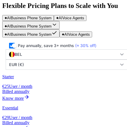
Flexible Pricing Plans to Scale with You
AI
Business Phone System
AI
Voice Agents
AI
Business Phone System
AI
Business Phone System
AI
Voice Agents
Pay annually, save 3+ months
(≈ 30% off)
BEL
EUR (€)
Starter
€25
User / month
Billed annually
Know more
Essential
€29
User / month
Billed annually