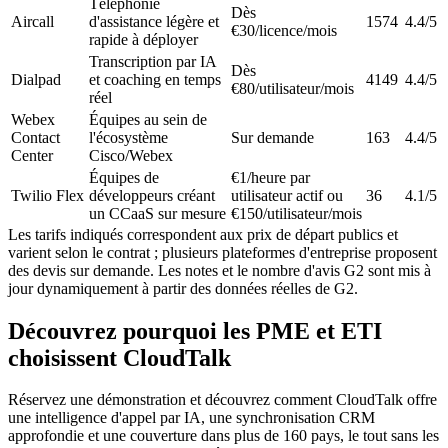
Téléphonie
Dès
Aircall
d'assistance légère et
1574
4.4/5
€30/licence/mois
rapide à déployer
Transcription par IA
Dès
Dialpad
et coaching en temps
4149
4.4/5
€80/utilisateur/mois
réel
Webex
Équipes au sein de
Contact
l'écosystème
Sur demande
163
4.4/5
Center
Cisco/Webex
Équipes de
€1/heure par
Twilio Flex
développeurs créant
utilisateur actif ou
36
4.1/5
un CCaaS sur mesure
€150/utilisateur/mois
Les tarifs indiqués correspondent aux prix de départ publics et
varient selon le contrat ; plusieurs plateformes d'entreprise proposent
des devis sur demande. Les notes et le nombre d'avis G2 sont mis à
jour dynamiquement à partir des données réelles de G2.
Découvrez pourquoi les PME et ETI
choisissent CloudTalk
Réservez une démonstration et découvrez comment CloudTalk offre
une intelligence d'appel par IA, une synchronisation CRM
approfondie et une couverture dans plus de 160 pays, le tout sans les