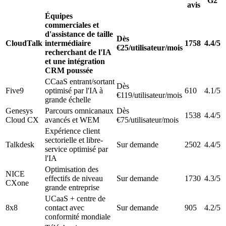
G2
avis
Équipes
commerciales et
d'assistance de taille
Dès
CloudTalk
intermédiaire
1758
4.4/5
€25/utilisateur/mois
recherchant de l'IA
et une intégration
CRM poussée
CCaaS entrant/sortant
Dès
Five9
optimisé par l'IA à
610
4.1/5
€119/utilisateur/mois
grande échelle
Genesys
Parcours omnicanaux
Dès
1538
4.4/5
Cloud CX
avancés et WEM
€75/utilisateur/mois
Expérience client
sectorielle et libre-
Talkdesk
Sur demande
2502
4.4/5
service optimisé par
l'IA
Optimisation des
NICE
effectifs de niveau
Sur demande
1730
4.3/5
CXone
grande entreprise
UCaaS + centre de
8x8
contact avec
Sur demande
905
4.2/5
conformité mondiale