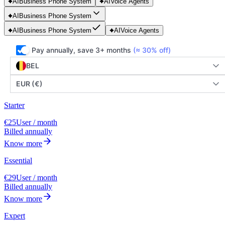
AI
Business Phone System
AI
Voice Agents
AI
Business Phone System
AI
Business Phone System
AI
Voice Agents
Pay annually, save 3+ months
(≈ 30% off)
BEL
EUR (€)
Starter
€25
User / month
Billed annually
Know more
Essential
€29
User / month
Billed annually
Know more
Expert