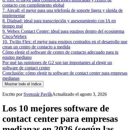
contacto con cumplimiento global
7. Aircall: el mejor para una telefonía de soporte ligera y rápida de
implementar
8. Dialpad: ideal para transcripción y asesoramiento con IA en
tiempo real
9. Webex Contact Center: ideal para equipos dentro del ecosistema
Cisco/Webex
10. Twilio Flex: el mejor para equipos centrados en el desarrollo que
crean un centro de contacto a medida
Cómo elegir el software de centro de contacto adecuado para tu
equipo mediano
Por qué las opiniones de G2 son tan importantes al elegir un
software de contact center
Conclusión: cómo elegir tu software de contact center para empresas
medianas
Mostrar todo el índice
Escrito por
Svetozár Pavlík
Actualizado el agosto 3, 2026
Los 10 mejores software de
contact center para empresas
medianas en 2026 (según las