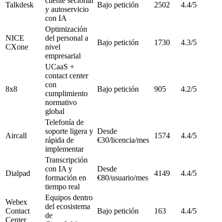
cliente sectorial
Talkdesk
Bajo petición
2502
4.4/5
y autoservicio
con IA
Optimización
NICE
del personal a
Bajo petición
1730
4.3/5
CXone
nivel
empresarial
UCaaS +
contact center
con
8x8
Bajo petición
905
4.2/5
cumplimiento
normativo
global
Telefonía de
soporte ligera y
Desde
Aircall
1574
4.4/5
rápida de
€30/licencia/mes
implementar
Transcripción
con IA y
Desde
Dialpad
4149
4.4/5
formación en
€80/usuario/mes
tiempo real
Equipos dentro
Webex
del ecosistema
Contact
Bajo petición
163
4.4/5
de
Center