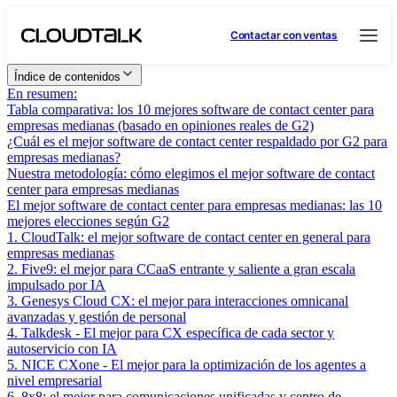
Contactar con ventas
Índice de contenidos
En resumen:
Tabla comparativa: los 10 mejores software de contact center para
empresas medianas (basado en opiniones reales de G2)
¿Cuál es el mejor software de contact center respaldado por G2 para
empresas medianas?
Nuestra metodología: cómo elegimos el mejor software de contact
center para empresas medianas
El mejor software de contact center para empresas medianas: las 10
mejores elecciones según G2
1. CloudTalk: el mejor software de contact center en general para
empresas medianas
2. Five9: el mejor para CCaaS entrante y saliente a gran escala
impulsado por IA
3. Genesys Cloud CX: el mejor para interacciones omnicanal
avanzadas y gestión de personal
4. Talkdesk - El mejor para CX específica de cada sector y
autoservicio con IA
5. NICE CXone - El mejor para la optimización de los agentes a
nivel empresarial
6. 8x8: el mejor para comunicaciones unificadas y centro de