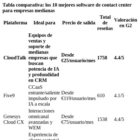
Tabla comparativa: los 10 mejores software de contact center
para empresas medianas
Total
Valoración
Plataforma
Ideal para
Precio de salida
de
en G2
reseñas
Equipos de
ventas y
soporte de
medianas
Desde
CloudTalk
empresas que
1758
4.4/5
€25/usuario/mes
buscan
potencia de IA
y profundidad
en CRM
CCaaS
entrante/saliente
Desde
Five9
610
4.1/5
impulsado por
€119/usuario/mes
IA a escala
Interacciones
Genesys
omnicanal
Desde
1538
4.4/5
Cloud CX
avanzadas y
€75/usuario/mes
WEM
Experiencia de