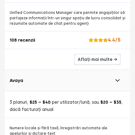
Unified Communications Manager care permite angajaților să
partajeze informații într-un singur spațiu de lucru consolidat și
rezumate automate de chat pentru agenți
4.4/5
108 recenzii
Aflați mai multe →
Avaya
3 planuri,
$25 – $40
per utilizator/lună, sau
$20 – $35
,
dacă facturați anual
Numere locale și fără taxă, înregistrări automate ale
apelurilor și dictare-text