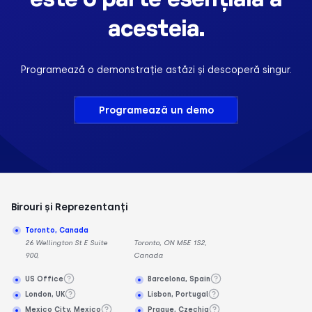
acesteia.
Programează o demonstrație astăzi și descoperă singur.
Programează un demo
Birouri și Reprezentanți
Toronto, Canada
26 Wellington St E Suite
Toronto, ON M5E 1S2,
900,
Canada
US Office
Barcelona, Spain
London, UK
Lisbon, Portugal
Mexico City, Mexico
Prague, Czechia