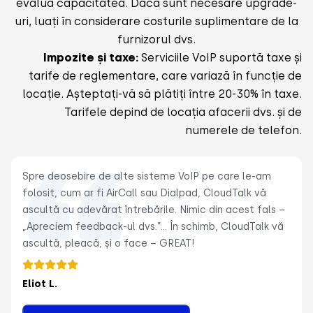
evalua capacitatea. Dacă sunt necesare upgrade-
uri, luați în considerare costurile suplimentare de la
furnizorul dvs.
Impozite și taxe:
Serviciile VoIP suportă taxe și
tarife de reglementare, care variază în funcție de
locație. Așteptați-vă să plătiți între 20-30% în taxe.
Tarifele depind de locația afacerii dvs. și de
numerele de telefon.
Spre deosebire de alte sisteme VoIP pe care le-am
folosit, cum ar fi AirCall sau Dialpad, CloudTalk vă
ascultă cu adevărat întrebările. Nimic din acest fals –
„Apreciem feedback-ul dvs.”… În schimb, CloudTalk vă
ascultă, pleacă, și o face – GREAT!
Eliot L.