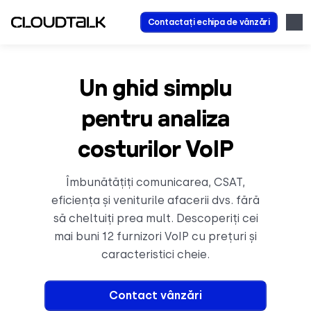
Contactați echipa de vânzări
Un ghid simplu
pentru analiza
costurilor VoIP
Îmbunătățiți comunicarea, CSAT,
eficiența și veniturile afacerii dvs. fără
să cheltuiți prea mult. Descoperiți cei
mai buni 12 furnizori VoIP cu prețuri și
caracteristici cheie.
Contact vânzări