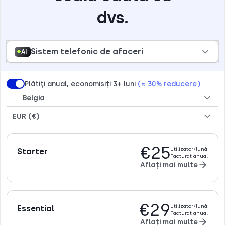
dvs.
Sistem telefonic de afaceri
AI
Plătiți anual, economisiți 3+ luni
(≈ 30% reducere)
Belgia
EUR (€)
€25
Utilizator/lună
Starter
Facturat anual
Aflați mai multe
€29
Utilizator/lună
Essential
Facturat anual
Aflați mai multe