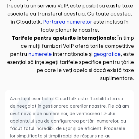
treceți la un serviciu VoIP, este posibil să existe taxe
asociate cu transferul acestuia. Cu toate acestea,
în Cloudtalk,
Portarea numerelor
este inclusă în
toate planurile noastre.
Tarifele pentru apelurile internaționale:
În timp
ce mulți furnizori VoIP oferă tarife competitive
pentru
numerele
internaționale și
geografice
, este
esențial să înțelegeți tarifele specifice pentru țările
pe care le veți apela și dacă există taxe
suplimentare.
Avantajul esențial al CloudTalk este flexibilitatea sa
de neegalat în gestionarea cererilor noastre. Fie că am
avut nevoie de numere noi, de verificarea ID-ului
apelantului sau de configurarea portării numerelor, au
făcut totul incredibil de ușor și de eficient. Procesele
lor simplificate și timpii rapizi de răspuns ne-au