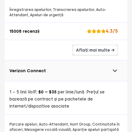
Înregistrarea apelurilor, Transcrierea apelurilor, Auto-
Attendant, Apeluri de urgență
4.3/5
15008 recenzii
Aflați mai multe →
Verizon Connect
1 – 5 linii VoIP,
$0 – $35
per linie/lună. Prețul se
bazează pe contract și pe pachetele de
internet/dispozitive asociate
Parcare apeluri, Auto-Attendant, Hunt Group, Continuitate în
afaceri, Mesagerie vocală vizuală, Apariție apeluri partajată