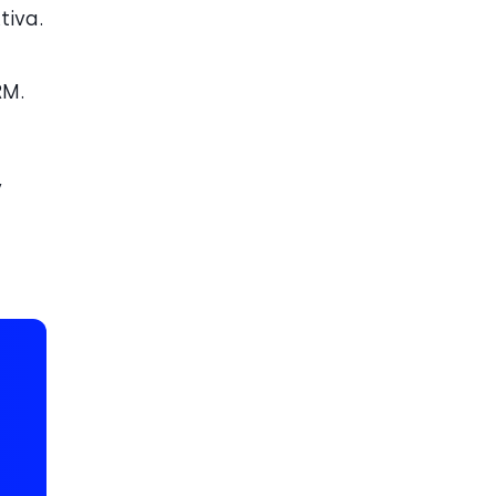
tiva.
RM.
v