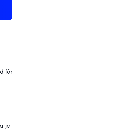
d för
arje