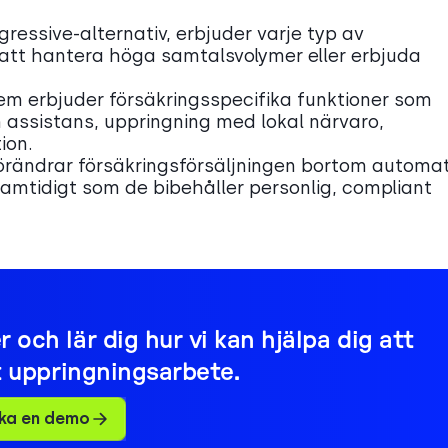
gressive-alternativ, erbjuder varje typ av
 att hantera höga samtalsvolymer eller erbjuda
m erbjuder försäkringsspecifika funktioner som
n assistans, uppringning med lokal närvaro,
ion.
rändrar försäkringsförsäljningen bortom automa
 samtidigt som de bibehåller personlig, compliant
och lär dig hur vi kan hjälpa dig att
t uppringningsarbete.
ka en demo