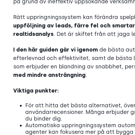
på grund av ineffektiv uppsökande verksamh
Rätt uppringningssystem kan förändra spelp
uppföljning av leads, färre fel och smar
realtidsanalys
. Det är skiftet från att jaga 
I den här guiden går vi igenom
de bästa auto
efterlevnad och effektivitet, samt de bäst
som erbjuder en blandning av snabbhet, per
med mindre ansträngning
.
Viktiga punkter:
För att hitta det bästa alternativet, öve
användarrecensioner. Många erbjuder gra
du binder dig.
Automatiska uppringningssystem automat
agenter kan fokusera mer på att bygga ku