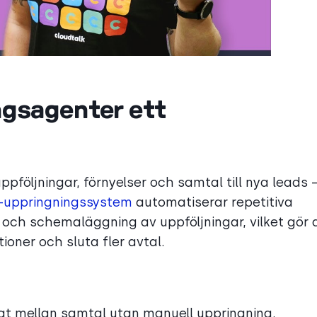
ngsagenter ett
pföljningar, förnyelser och samtal till nya leads 
I-uppringningssystem
automatiserar repetitiva
och schemaläggning av uppföljningar, vilket gör 
oner och sluta fler avtal.
gt mellan samtal utan manuell uppringning.