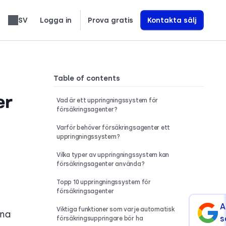
SV
Logga in
Prova gratis
Kontakta sälj
العربية
Slovenčina
Română
Türkçe
Nederlands
עברית
繁體中文
Ελληνικά
Polski
Lär dig exakt hur vi bygger AI-röstagenter som driver intäkter
Table of contents
er
Vad är ett uppringningssystem för
försäkringsagenter?
Varför behöver försäkringsagenter ett
uppringningssystem?
Vilka typer av uppringningssystem kan
försäkringsagenter använda?
Topp 10 uppringningssystem för
försäkringsagenter
A
Viktiga funktioner som varje automatisk
nna
s
försäkringsuppringare bör ha