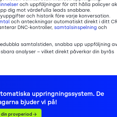
nnelser
och uppföljningar för att hålla policyer ak
upp dig mot värdefulla leads snabbare.
icyuppgifter och historik före varje konversation.
mtal
och anteckningar automatiskt direkt i ditt C
nterar DNC-kontroller,
samtalsinspelning
och
edubbla samtalstiden, snabba upp uppföljning a
sbara analyser – vilket direkt påverkar din byrås
tomatiska uppringningssystem. De
agarna bjuder vi på!
 din provperiod