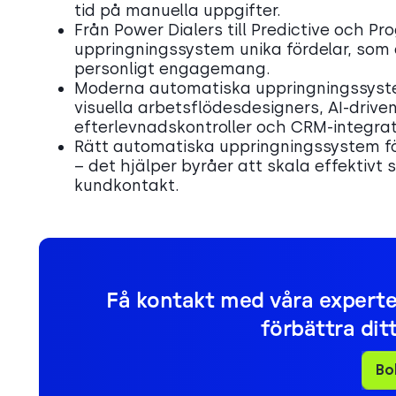
tid på manuella uppgifter.
Från Power Dialers till Predictive och Pro
uppringningssystem unika fördelar, som
personligt engagemang.
Moderna automatiska uppringningssyste
visuella arbetsflödesdesigners, AI-drive
efterlevnadskontroller och CRM-integrat
Rätt automatiska uppringningssystem fö
– det hjälper byråer att skala effektivt
kundkontakt.
Få kontakt med våra experter 
förbättra dit
Bo