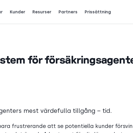
ar
Kunder
Resurser
Partners
Prissättning
team använder CloudTalk för att växa.
Tjäna 25 % MRR för varje registrering.
Recensioner av telefonsystem
English
Español
Français
Português
Deutsch
Italiano
stem för försäkringsagent
enters mest värdefulla tillgång – tid.
bara frustrerande att se potentiella kunder försvi