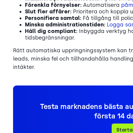
Förenkla förnyelser:
Automatisera
påmi
Slut fler affärer:
Prioritera och koppla 
Personifiera samtal:
Få tillgång till pol
Minska administrationstiden:
Logga sa
Håll dig compliant:
Inbyggda verktyg ha
tidsbegränsningar.
Rätt automatiska uppringningssystem kan tr
leads, minska fel och tillhandahålla handling
intäkter.
Testa marknadens bästa au
första 14 d
Starta