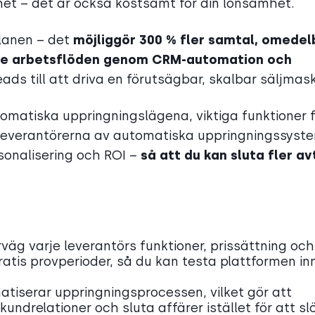
et – det är också kostsamt för din lönsamhet.
lanen – det
möjliggör 300 % fler samtal, omedel
tare arbetsflöden genom CRM-automation och
leads till att driva en förutsägbar, skalbar säljmask
matiska uppringningslägena, viktiga funktioner f
a leverantörerna av automatiska uppringningssyst
sonalisering och ROI –
så att du kan sluta fler av
rväg varje leverantörs funktioner, prissättning och
tis provperioder, så du kan testa plattformen in
iserar uppringningsprocessen, vilket gör att
ndrelationer och sluta affärer istället för att sl