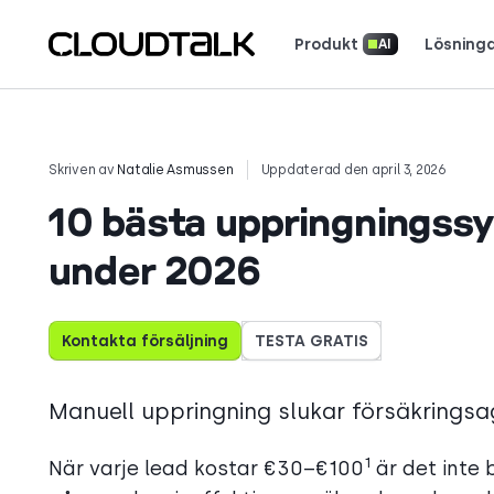
Produkt
Lösning
AI
AI-uppringare och utgående samtal
Läs hur riktiga 
Skriven av
Natalie Asmussen
Uppdaterad den april 3, 2026
10 bästa uppringningssy
under 2026
Kontakta försäljning
TESTA GRATIS
Manuell uppringning slukar försäkringsag
1
När varje lead kostar €30–€100
är det inte 