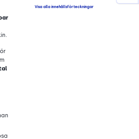
Visa alla innehållsförteckningar
bar
in.
ör
em
tal
nan
ösa