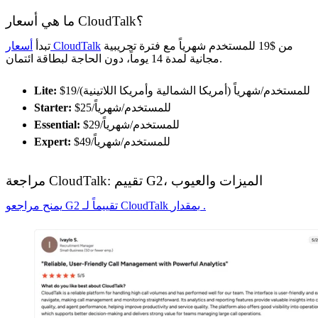
ما هي أسعار CloudTalk؟
من $19 للمستخدم شهرياً مع فترة تجريبية
أسعار CloudTalk
تبدأ
مجانية لمدة 14 يوماً، دون الحاجة لبطاقة ائتمان.
$19/للمستخدم/شهرياً (أمريكا الشمالية وأمريكا اللاتينية)
Lite:
$25/للمستخدم/شهرياً
Starter:
$29/للمستخدم/شهرياً
Essential:
$49/للمستخدم/شهرياً
Expert:
مراجعة CloudTalk: تقييم G2، الميزات والعيوب
يمنح مراجعو G2 تقييماً لـ CloudTalk بمقدار .