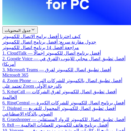
جدول المحتويات
كيف اخترنا أفضل برامج الاتصال للكمبيوتر
جدول مقارنة سريع: أفضل برنامج اتصال للكمبيوتر
مراجعة أفضل 14 برنامج اتصال للكمبيوتر
1. CloudTalk — أفضل برنامج اتصال للكمبيوتر إجمالًا
2. Google Voice — أفضل تطبيق اتصال مجاني للابتوب (للفرق في
أمريكا)
3. Microsoft Teams — أفضل تطبيق اتصال للكمبيوتر لفرق
Microsoft 365
4. Zoom Phone — أفضل تطبيق اتصال بالكمبيوتر للشركات التي
تعتمد على Zoom بالدرجة الأولى
5. KrispCall — أفضل تطبيق اتصال للكمبيوتر لفرق الشركات
العالمية
6. RingCentral — أفضل برنامج اتصال للكمبيوتر للشركات الكبيرة
7. Dialpad — أفضل تطبيق اتصال للكمبيوتر المحمول للتفريغ
الصوتي بالذكاء الاصطناعي
8. Grasshopper — أفضل تطبيق اتصال للكمبيوتر للرواد المستقلين
9. 8x8 — أفضل برنامج هاتف للكمبيوتر للعمليات العالمية
10. Vonage — أفضل برنامج للمكالمات الصوتية من مزود معروف