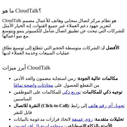
ما هو CloudTalk؟
CloudTalk هو نظام مركز اتصال سحابي وهاتف للأعمال مصمم
لتعزيز جهود دعم العملاء عبر جميع القنوات. إنه الخيار الأمثل
للشركات التي تبحث عن تطبيق اتصال شامل للكمبيوتر ينمو ويتوسع
مع نمو أعمالها.
الأفضل لـ
: الشركات متوسطة الحجم التي تتطلع إلى توسيع نطاق
عمليات المبيعات وخدمة العملاء لديها
أبرز ميزات CloudTalk
مكالمات عالية الجودة
: زمن استجابة مضمون والحد الأدنى
من التقطع للحصول على
محادثات واضحة تمامًا
توجيه ذكي للمكالمات
:
توزيع ذكي
للمكالمات على الموظفين
المناسبين
تحويل أي رقم هاتف
إلى رابط
:
النقرة للاتصال (Click-to-Call)
قابل للنقر
تحليلات متقدمة
:
رؤى عميقة
لاتخاذ قرارات مدعومة بالبيانات
الأتمتة بالذكاء الاصطناعي
:
موظفو استقبال افتراضيون