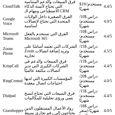
فرق المبيعات والدعم المتنامية
$19/مستخدم/
4.4/5
التي تحتاج لأتمتة الذكاء
CloudTalk
شهريًا
الاصطناعي ومهام الـ CRM
دراس $10/
الفرق الصغيرة داخل الولايات
Google
4.0/5
مستخدم/
المتحدة التي تحتاج لاتصالات
Voice
شهريًا
أساسية
دراس $10/
الفرق التي تستخدم بالفعل
Microsoft
4.4/5
مستخدم/
Teams
Microsoft 365
شهريًا
دراس $15/
الشركات التي تعتمد أساسًا على
Zoom
4.5/5
مستخدم/
Zoom وتريد إضافة اتصالات
Phone
شهريًا
تجارية
دراس $15/
فرق المبيعات والدعم في
4.4/5
مستخدم/
الشركات الكبرى التي تدير
KrispCall
شهريًا
اتصالات مكثفة عالميًا
دراس $20/
المؤسسات الكبيرة التي لديها
4.0/5
مستخدم/
RingCentral
احتياجات اتصال معقدة
شهريًا
دراس $15/
فرق المبيعات التي تحتاج لنسخ
4.4/5
مستخدم/
Dialpad
نصي ورؤى تحليلية للمكالمات
شهريًا
دراس $18/
رواد الأعمال المستقلون الذين
4.0/5
شهريًا (سعر
Grasshopper
يحتاجون إلى رقم تجاري بسيط