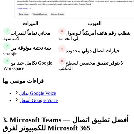
العيوب
الميزات
يتطلب رقم هاتف أمريكياً
للوصول
مجاني تماماً
للميزات
إلى الخدمة
الأساسية
بنية تحتية موثوقة
من
خيارات اتصال دولي
محدودة
Google
لا يتوفر تطبيق مخصص
لسطح
تكامل جيد
مع Google
المكتب
Workspace
قراءات موصى بها
بدائل Google Voice
أسعار Google Voice
3. Microsoft Teams — أفضل تطبيق اتصال
للكمبيوتر لفرق Microsoft 365