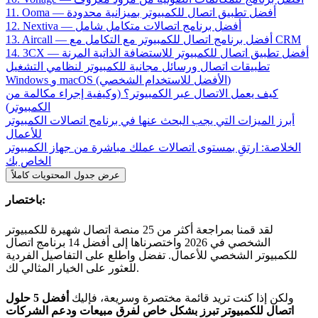
11. Ooma — أفضل تطبيق اتصال للكمبيوتر بميزانية محدودة
12. Nextiva — أفضل برنامج اتصالات متكامل شامل
13. Aircall — أفضل برنامج اتصال للكمبيوتر مع التكامل مع CRM
14. 3CX — أفضل تطبيق اتصال للكمبيوتر للاستضافة الذاتية المرنة
تطبيقات اتصال ورسائل مجانية للكمبيوتر لنظامي التشغيل
Windows و macOS (الأفضل للاستخدام الشخصي)
كيف يعمل الاتصال عبر الكمبيوتر؟ (وكيفية إجراء مكالمة من
الكمبيوتر)
أبرز الميزات التي يجب البحث عنها في برنامج اتصالات الكمبيوتر
للأعمال
الخلاصة: ارتقِ بمستوى اتصالات عملك مباشرة من جهاز الكمبيوتر
الخاص بك
عرض جدول المحتويات كاملاً
باختصار:
لقد قمنا بمراجعة أكثر من 25 منصة اتصال شهيرة للكمبيوتر
الشخصي في 2026 واختصرناها إلى أفضل 14 برنامج اتصال
للكمبيوتر الشخصي للأعمال. تفضل واطلع على التفاصيل الفردية
للعثور على الخيار المثالي لك.
ولكن إذا كنت تريد قائمة مختصرة وسريعة، فإليك
أفضل 5 حلول
اتصال للكمبيوتر تبرز بشكل خاص لفرق مبيعات ودعم الشركات