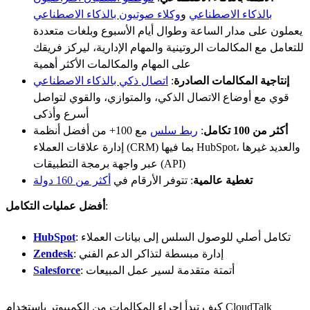
بالذكاء الاصطناعي
و
وكلاء صوتيون بالذكاء الاصطناعي
يعملون على مدار الساعة وطوال أيام الأسبوع وبلغات متعددة
للتعامل مع المكالمات الروتينية والمهام الإدارية، ليركز فريقك
على المهام والمكالمات الأكثر أهمية
إنتاجية المكالمات الصادرة
:
اتصال ذكي بالذكاء الاصطناعي
قوي مع أوضاع الاتصال الذكي، والمتوازي، والقوي لتواصل
أسرع وأذكى
أكثر من 100 تكامل
:
ربط سلس
مع 100+ من أفضل أنظمة
إدارة علاقات العملاء (CRM) بما فيها HubSpot، والعديد غيرها
عبر واجهة برمجة التطبيقات (API)
تغطية عالمية
: تتوفر الأرقام في
أكثر من 160 دولة
:
أفضل عمليات التكامل
: تكامل أصلي للوصول السلس إلى بيانات العملاء
HubSpot
: إدارة مبسطة لتذاكر الدعم الفني
Zendesk
: أتمتة متقدمة لسير عمل المبيعات
Salesforce
كيف تبدأ إجراء المكالمات من الكمبيوتر باستخدام CloudTalk