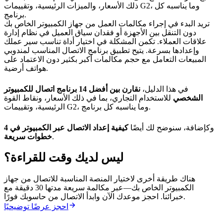
ذلك الأسعار، والميزات الرئيسية، وتقييمات G2، وما يناسبه كل
برنامج.
تريد البدء في إجراء مكالمات العمل من جهاز الكمبيوتر الخاص بك
دون التنقل بين الأجهزة أو فقدان سياق العميل في نظام إدارة
علاقات العملاء. تكمن المشكلة في اختيار أداة تناسب سير عملك
وإعدادها بسرعة. يتيح تطبيق برنامج الاتصال المناسب لمندوبي
المبيعات التعامل مع حجم مكالمات أكبر بكثير دون الاعتماد على
هواتف أرضية.
في هذا الدليل،
نقارن بين أفضل 14 برنامج اتصال للكمبيوتر
الشخصي
للاستخدام التجاري، بما في ذلك الأسعار، ونقاط القوة
الرئيسية، وتقييمات G2، وما يناسبه كل برنامج.
وكإضافة، سنوضح لك أيضًا
كيفية إعداد الاتصال عبر الكمبيوتر في 4
.
خطوات سريعة
ليس لديك وقت للقراءة؟
هناك طريقة أخرى لاختيار المنصة المناسبة للاتصال من جهاز
الكمبيوتر الخاص بك—عبر مكالمة سريعة مدتها 30 دقيقة مع
خبرائنا. احجز موعدك الآن وابدأ الاتصال من حاسوبك فورًا.
احجز عرضًا توضيحيًا