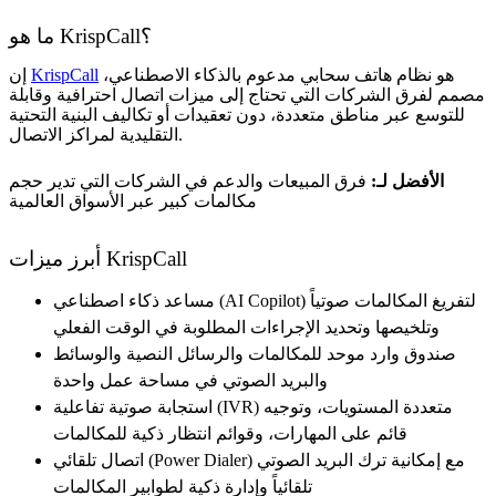
ما هو KrispCall؟
هو نظام هاتف سحابي مدعوم بالذكاء الاصطناعي،
KrispCall
إن
مصمم لفرق الشركات التي تحتاج إلى ميزات اتصال احترافية وقابلة
للتوسع عبر مناطق متعددة، دون تعقيدات أو تكاليف البنية التحتية
التقليدية لمراكز الاتصال.
الأفضل لـ:
فرق المبيعات والدعم في الشركات التي تدير حجم
مكالمات كبير عبر الأسواق العالمية
أبرز ميزات KrispCall
مساعد ذكاء اصطناعي (AI Copilot) لتفريغ المكالمات صوتياً
وتلخيصها وتحديد الإجراءات المطلوبة في الوقت الفعلي
صندوق وارد موحد للمكالمات والرسائل النصية والوسائط
والبريد الصوتي في مساحة عمل واحدة
استجابة صوتية تفاعلية (IVR) متعددة المستويات، وتوجيه
قائم على المهارات، وقوائم انتظار ذكية للمكالمات
اتصال تلقائي (Power Dialer) مع إمكانية ترك البريد الصوتي
تلقائياً وإدارة ذكية لطوابير المكالمات