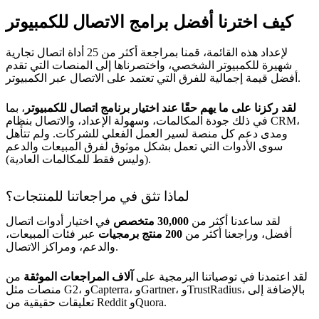
كيف اخترنا أفضل برامج الاتصال للكمبيوتر
لإعداد هذه القائمة، قمنا بمراجعة أكثر من 25 أداة اتصال تجارية
شهيرة للكمبيوتر الشخصي، واختصرناها إلى المنصات التي تقدم
أفضل قيمة إجمالية للفرق التي تعتمد على الاتصال عبر الكمبيوتر.
لقد ركزنا على ما يهم حقًا عند اختيار برنامج اتصال للكمبيوتر
، بما
في ذلك جودة المكالمات، وسهولة الإعداد، والاتصال بنظام CRM،
ومدى دعم كل منصة لسير العمل الفعلي للشركات. ولم تتأهل
سوى الأدوات التي تعمل بشكل موثوق لفرق المبيعات والدعم
(وليس فقط للمكالمات العادية).
لماذا تثق في مراجعاتنا للمنتجات؟
لقد ساعدنا أكثر من
30,000 متخصص
في اختيار أدوات اتصال
أفضل، وراجعنا أكثر من
200 منتج برمجيات
عبر فئات المبيعات،
والدعم، ومراكز الاتصال.
لقد اعتمدنا في توصياتنا البرمجية على
آلاف المراجعات الموثقة
من
منصات مثل G2، وCapterra، وGartner، وTrustRadius، بالإضافة إلى
تعليقات حقيقية من Reddit وQuora.