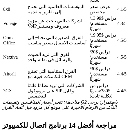
ثابت)
عرض سعر
المؤسسات العالمية التي تحتاج
8x8
4.1/5
مخصص
إلى تقارير متقدمة
دراس $13.99/
الشركات التي تبحث عن مزود
4.3/5
مستخدم/
Vonage
VoIP معروف ومستقر
شهريًا
دراس $19.95/
الفرق الصغيرة التي تحتاج إلى
Ooma
4.5/5
مستخدم/
أساسيات الاتصال بسعر مناسب
Office
شهريًا
دراس $20/
الفرق التي تريد الصوت
4.5/5
مستخدم/
Nextiva
والرسائل في نظام واحد
شهريًا
دراس $30/
الفرق المتنامية التي تحتاج
4.4/5
مستخدم/
Aircall
لتكاملات قوية مع CRM
شهريًا
دراس من
الشركات التي تريد نظامًا قائمًا
4.4/5
$380/سنويًا
على بروتوكول SIP وقابل
3CX
(تكلفة ثابت)
للتخصيص
ملاحظة: تتغير أسعار المنافسين وتقييمات G2 باستمرار؛ يرجى
التأكد من الأرقام الأخيرة على موقع كل مزود قبل اتخاذ القرار.
مراجعة أفضل 14 برنامج اتصال للكمبيوتر