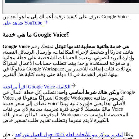
تعرف على كيفية ترقية أعمالك إلى ما هو أبعد من Google Voice.
شاهد على YouTube
ما هي خدمة Google Voice؟
Google Voice هي خدمة هاتفية سحابية تقدمها غوغل
تمنحك رقم
هاتف تجاريًا أو شخصيًا لإجراء المكالمات، وإرسال الرسائل النصية،
وإدارة البريد الصوتي. وتعتمد الحسابات الشخصية على خطة مجانية
أو مدفوعة لمستخدم واحد؛ بينما تتطلب حسابات الأعمال اشتراكًا
مدفوعًا في Google Workspace مع ثلاث فئات إضافية للاختيار من
بينها. تتوفر الخدمة في 14 دولة حتى وقت كتابة هذا التقرير.
اقرأ مراجعة Google Voice الكاملة
ولكن هناك شرط أساسي واحد
: تتطلب كل خطة أعمال في Google
Voice اشتراكًا مدفوعًا في Google Workspace كرسوم إضافية
تضاف إلى سعر خدمة Voice الأصلي. هذا يعني فاتورة ثانية وبندًا
ماليًا منفصلًا. لا توجد فترة تجريبية مجانية لأي من فئات Voice
المدفوعة، كما أن أسعار باقة Workspace المخصصة للمؤسسات
الكبيرة لا يتم نشرها وتتطلب تقديم طلب تسعير خاص.
1
وفقًا
لتقرير مركز بيو للأبحاث لعام 2025 حول العمل عن بُعد
، فإن