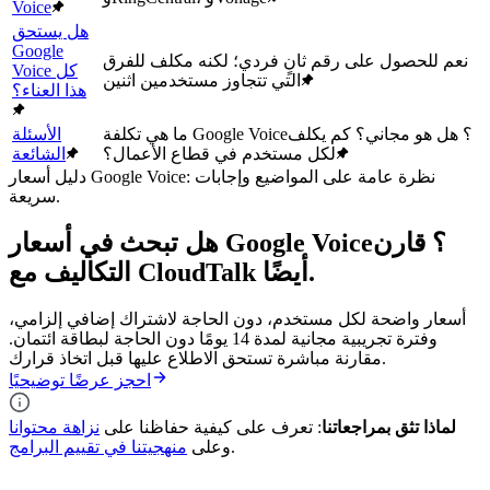
Voice
هل يستحق
Google
نعم للحصول على رقم ثانٍ فردي؛ لكنه مكلف للفرق
Voice كل
التي تتجاوز مستخدمين اثنين
هذا العناء؟
ما هي تكلفة Google Voice؟ هل هو مجاني؟ كم يكلف
الأسئلة
لكل مستخدم في قطاع الأعمال؟
الشائعة
دليل أسعار Google Voice: نظرة عامة على المواضيع وإجابات
سريعة.
هل تبحث في أسعار Google Voice؟ قارن
التكاليف مع CloudTalk أيضًا.
أسعار واضحة لكل مستخدم، دون الحاجة لاشتراك إضافي إلزامي،
وفترة تجريبية مجانية لمدة 14 يومًا دون الحاجة لبطاقة ائتمان.
مقارنة مباشرة تستحق الاطلاع عليها قبل اتخاذ قرارك.
احجز عرضًا توضيحيًا
لماذا تثق بمراجعاتنا
: تعرف على كيفية حفاظنا على
نزاهة محتوانا
.
وعلى
منهجيتنا في تقييم البرامج