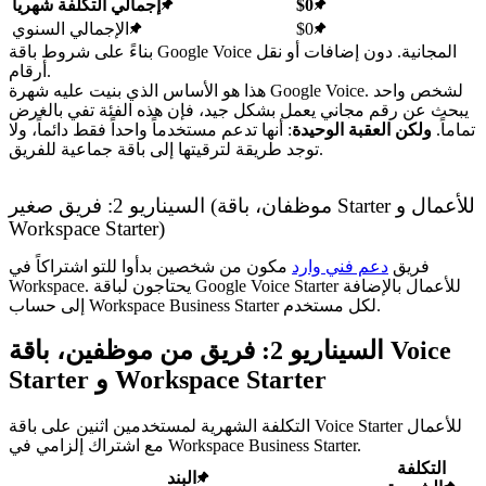
$0
إجمالي التكلفة شهرياً
$0
الإجمالي السنوي
بناءً على شروط باقة Google Voice المجانية. دون إضافات أو نقل
أرقام.
هذا هو الأساس الذي بنيت عليه شهرة Google Voice. لشخص واحد
يبحث عن رقم مجاني يعمل بشكل جيد، فإن هذه الفئة تفي بالغرض
تماماً.
ولكن العقبة الوحيدة
: أنها تدعم مستخدماً واحداً فقط دائماً، ولا
توجد طريقة لترقيتها إلى باقة جماعية للفريق.
السيناريو 2: فريق صغير (موظفان، باقة Starter للأعمال و
Workspace Starter)
فريق
دعم فني وارد
مكون من شخصين بدأوا للتو اشتراكاً في
Workspace. يحتاجون لباقة Google Voice Starter للأعمال بالإضافة
إلى حساب Workspace Business Starter لكل مستخدم.
السيناريو 2: فريق من موظفين، باقة Voice
Starter و Workspace Starter
التكلفة الشهرية لمستخدمين اثنين على باقة Voice Starter للأعمال
مع اشتراك إلزامي في Workspace Business Starter.
التكلفة
البند