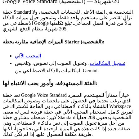
Google Voice Standard (الشخصية) — $20/شهرياً
خطة Standard الشخصية هي الفئة الأعلى للحسابات الشخصية، ولا
تزال تقتصر على مستخدم واحد فقط، وتتمحور حول ميزات الذكاء
الاصطناعي من Google بدلاً من قدرة العمل الجماعي. تبلغ تكلفتها
$20 شهرياً، بنظام الدفع الشهري.
الميزات الإضافية مقارنة بخطة Starter (الشخصية):
المجيب الآلي
تسجيل المكالمات
، وتحويل الصوت إلى نصوص، وتلخيص
المكالمات بالذكاء الاصطناعي من Gemini
الفئة المستهدفة، وأمور يجب الانتباه لها:
تعد خطة Google Voice Standard خياراً ممتازاً للمستخدم المنفرد
الذي يرغب تحديداً في الحصول على ملخصات ونصوص المكالمات
المُنشأة بالذكاء الاصطناعي دون الحاجة للاشتراك في Workspace
لفريق كامل. استخدام المجيب الآلي في خطة فردية ليس له معنى
كبير؛ فمعظم مشتري خطة Standard الشخصية يدفعون $20 فعلياً
من أجل ميزة تحويل الصوت إلى نص بالذكاء الاصطناعي. وهي
صفقة جيدة إذا كانت هذه هي الميزة الوحيدة التي يحتاجونها، لكنها
طريقة مكلفة للحصول عليها إذا لم تكن كذلك.