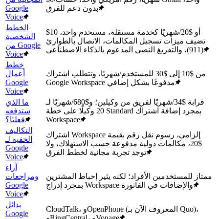
بدون دعم للفرق
Google
Voice
الخطط
$10 أو $20/شهريًا كخدمة مستقلة، مستخدم واحد،
الشخصية
تضيف ميزات تسجيل المكالمات، الاتصال بالطوارئ
من Google
(911)، والتفريغ النصي المدعوم بالذكاء الاصطناعي
Voice
خطط
من $10 إلى $30 للمستخدم/شهريًا، وتتطلب اشتراك
أعمال
Google Workspace مدفوعًا بشكل إضافي
Google
Voice
قرابة $34/شهريًا لفريق من وكيلين؛ و$680/شهريًا لـ
ما الذي
20 وكيلًا على خطة Standard بمجرد إضافة اشتراك
ستدفعه
Workspace
فعليًا؟
التكاليف
اشتراك Workspace إلزامي، رسوم نقل رقم بقيمة
الخفية لـ
$20، مكالمات دولية مدفوعة حسب الاستهلاك، ولا
Google
توجد تجربة مجانية لخطط الفرق
Voice
آراء
ممتاز للمستخدمين الأفراد؛ لكنه يثير إحباط المشترين
ومراجعات
بمجرد إدراج Workspace والإضافات في الفاتورة
Google
Voice
بدائل
CloudTalk، وOpenPhone (المعروف الآن بـ Quo)،
Google
وRingCentral، وVonage