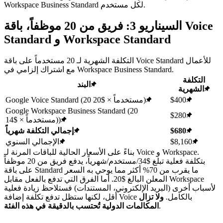
Workspace Business Standard لكل مستخدم.
السيناريو 3: فريق من 20 موظفاً، باقة Voice
Standard و Workspace Standard
التكلفة الشهرية لـ 20 مستخدماً على باقة Voice Standard للأعمال
مع اشتراك إلزامي في Workspace Business Standard.
التكلفة
البند
الشهرية
$400
Google Voice Standard (20 مستخدماً × $20)
Google Workspace Business Standard (20
$280
مستخدماً × $14))
$680
إجمالي التكلفة شهرياً
$8,160
الإجمالي السنوي
بناءً على الأسعار الحالية للباقات المرنة لـ Voice و Workspace.
بتكلفة فعلية تبلغ $34/مستخدم/شهرياً، يدفع فريق من 20 موظفاً
على باقة Standard ما يقرب من 70% أكثر مما يوحي به السعر
المعلن البالغ $20. أما الفرق التي تدفع بالفعل مقابل Workspace
لأسباب أخرى (البريد الإلكتروني، المستندات) فستلاحظ زيادة فعلية
أقل، لكنها ستظل تدفع تكلفة إضافة Voice بالكامل.
ولا تزال
.
المكالمات الدولية تُحتسب بالدقيقة في هذه الفئة