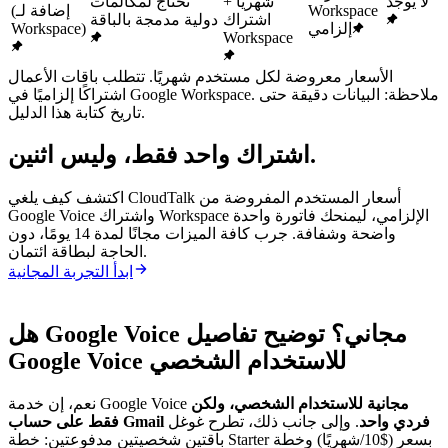
لا يوجد
شهريًا +
تحتاج لمكالمات
Workspace
(إضافة لـ
اشتراك
دولية مدمجة بالباقة
إلزامي
Workspace)
Workspace
الأسعار معروضة لكل مستخدم شهريًا. تتطلب باقات الأعمال
اشتراكًا إلزاميًا في Google Workspace. ملاحظة: البيانات دقيقة حتى
تاريخ كتابة هذا الدليل.
اشتراك واحد فقط، وليس اثنين.
اكتشف كيف يلغي CloudTalk أسعار المستخدم المفروضة من
Google Voice واشتراك Workspace الإلزامي، ليمنحك فاتورة واحدة
واضحة وشفافة. جرب كافة الميزات مجانًا لمدة 14 يومًا، دون
الحاجة لبطاقة ائتمان.
ابدأ التجربة المجانية
هل Google Voice مجاني؟ توضيح تفاصيل
Google Voice للاستخدام الشخصي
مجانية للاستخدام الشخصي، ولكن
نعم، إن خدمة Google Voice
فقط على حساب Gmail فردي واحد
. وإلى جانب ذلك، تطرح غوغل
باقتين شخصيتين مدفوعتين: خطة Starter بسعر ($10/شهريًا) وخطة