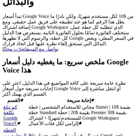
والبدائل
تبدأ أسعار Google Voice من $10 لكل مستخدم شهريًا، ولكن نادرًا ما
يظل هذا الرقم كما هو عند تطبيقه على فريق عمل حقيقي. ومع
إضافة اشتراك Google Workspace الذي تتطلبه كل خطة عمل،
ستختلف الفاتورة تمامًا بحلول الفاتورة الثانية. يستعرض هذا الدليل
كل خطة، والرسوم التي لا تظهرها Google في السعر المعلن، وبعض
البدائل التي تستحق إلقاء نظرة عليها قبل اتخاذ قرارك.
تواصل مع المبيعات
جرّب مجانًا
ملخص سريع: ما يغطيه دليل أسعار Google
Voice هذا
نظرة عامة سريعة على كافة المواضيع في هذا الدليل. اعثر على
إجابات سريعة حول أسعار Google Voice أو انتقل مباشرة إلى
القسم الذي يهمك أكثر.
إجابة سريعة
القسم
مجاني للاستخدام الشخصي | خطة Starter بقيمة $10 |
كم تبلغ
خطة Standard بقيمة $20 | خطة Premier بقيمة $30
تكلفة
للمستخدم/شهريًا + اشتراك Google Workspace
Google
إلزامي لكل فئات الأعمال
Voice؟
الخطة
$0/شهريًا، رقم أمريكي واحد، حساب Gmail واحد،
المجانية من