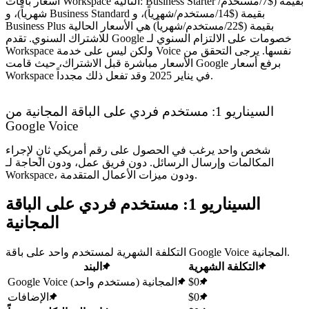
أسعار باقات Workspace التالية: Business Starter بقيمة ($7/مستخدم/
شهرياً)، و Business Standard بقيمة ($14/مستخدم/شهرياً)، و
Business Plus بقيمة ($22/مستخدم/شهرياً) هي الأسعار الحالية
للاشتراك السنوي. تقدم Google خصومات على الالتزام السنوي لـ
Workspace ولكن ليس على خدمة Voice نفسها. يرجى التحقق من
الأسعار مباشرة قبل الاشتراك، حيث قامت Google برفع أسعار
Workspace في يناير 2025 وقد تفعل ذلك مجدداً.
السيناريو 1: مستخدم فردي على الباقة المجانية من
Google Voice
شخص واحد يرغب في الحصول على رقم أمريكي ثانٍ لإجراء
المكالمات وإرسال الرسائل. دون فريق عمل، ودون الحاجة لـ
Workspace، ودون ميزات الأعمال المتقدمة.
السيناريو 1: مستخدم فردي على الباقة
المجانية
التكلفة الشهرية لمستخدم واحد على باقة Google Voice المجانية.
التكلفة الشهرية
البند
$0
Google Voice المجانية (مستخدم واحد)
$0
الإضافات