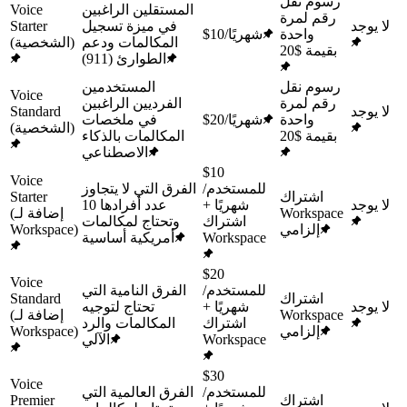
رسوم نقل
المستقلين الراغبين
Voice
رقم لمرة
لا يوجد
في ميزة تسجيل
Starter
واحدة
$10/شهريًا
المكالمات ودعم
(الشخصية)
بقيمة $20
الطوارئ (911)
رسوم نقل
المستخدمين
Voice
رقم لمرة
الفرديين الراغبين
لا يوجد
Standard
واحدة
$20/شهريًا
في ملخصات
(الشخصية)
بقيمة $20
المكالمات بالذكاء
الاصطناعي
$10
Voice
للمستخدم/
الفرق التي لا يتجاوز
اشتراك
Starter
لا يوجد
شهريًا +
عدد أفرادها 10
Workspace
(إضافة لـ
اشتراك
وتحتاج لمكالمات
إلزامي
Workspace)
Workspace
أمريكية أساسية
$20
Voice
للمستخدم/
الفرق النامية التي
اشتراك
Standard
لا يوجد
شهريًا +
تحتاج لتوجيه
Workspace
(إضافة لـ
اشتراك
المكالمات والرد
إلزامي
Workspace)
Workspace
الآلي
$30
Voice
للمستخدم/
الفرق العالمية التي
اشتراك
Premier