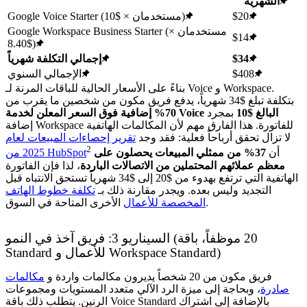
الشهرية
$20
Google Voice Starter (مستخدمان × $10)
Google Workspace Business Starter (مستخدمان ×
$14
$8.40)
$34
إجمالي التكلفة شهرياً
$408
الإجمالي السنوي
بناءً على الأسعار الحالية للباقات المرنة لـ Voice و Workspace.
بتكلفة تبلغ $34 شهرياً، يدفع فريق مكون من شخصين ما يقرب من
70% إضافية فوق السعر المعلن لخدمة Voice البالغ $10
بمجرد
إضافة Workspace للفاتورة. هذا الفارق مهم لأن المكالمات الهاتفية
لا تزال تحقق أرباحاً فعلية: فقد وجد
تقرير إحصاءات المبيعات لعام
2
أن
37% من ممثلي المبيعات يحصلون على
2025 من HubSpot
معظم عملائهم المحتملين من الاتصالات الباردة
، لذا فإن الفاتورة
الهاتفية التي ترتفع بهدوء من $20 إلى $34 شهرياً تستحق الانتباه قبل
التجديد وليس بعده. ويجدر مقارنة ذلك بـ
تكلفة خطوط الهاتف
الأخرى المتاحة في السوق.
المخصصة للأعمال
السيناريو 3: فريق آخذ في النمو (20 موظفاً، باقة
Standard للأعمال و Workspace Standard)
فريق مكون من 20 شخصاً يديرون مكالمات واردة و
مكالمات
صادرة
، وبحاجة إلى ميزة الرد الآلي متعدد المستويات ومجموعات
الرنين. يتطلب ذلك باقة Voice Standard بالإضافة إلى اشتراك