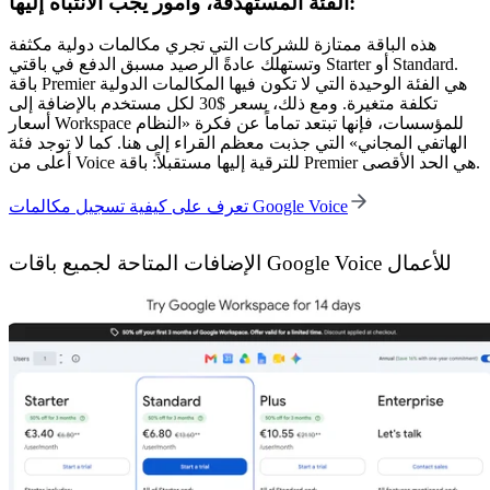
الفئة المستهدفة، وأمور يجب الانتباه إليها:
هذه الباقة ممتازة للشركات التي تجري مكالمات دولية مكثفة
وتستهلك عادةً الرصيد مسبق الدفع في باقتي Starter أو Standard.
باقة Premier هي الفئة الوحيدة التي لا تكون فيها المكالمات الدولية
تكلفة متغيرة. ومع ذلك، بسعر $30 لكل مستخدم بالإضافة إلى
أسعار Workspace للمؤسسات، فإنها تبتعد تماماً عن فكرة «النظام
الهاتفي المجاني» التي جذبت معظم القراء إلى هنا. كما لا توجد فئة
أعلى من Voice للترقية إليها مستقبلاً: باقة Premier هي الحد الأقصى.
تعرف على كيفية تسجيل مكالمات Google Voice
الإضافات المتاحة لجميع باقات Google Voice للأعمال