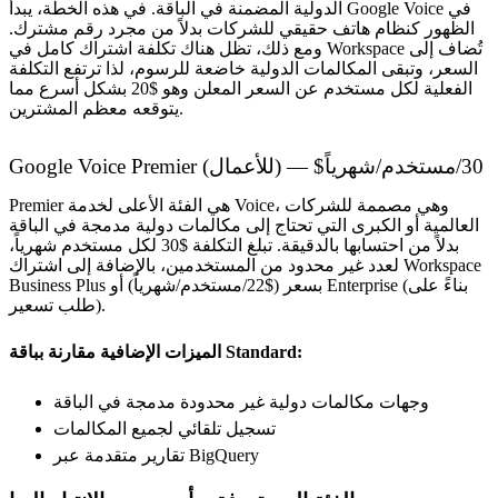
الدولية المضمنة في الباقة. في هذه الخطة، يبدأ Google Voice في
الظهور كنظام هاتف حقيقي للشركات بدلاً من مجرد رقم مشترك.
ومع ذلك، تظل هناك تكلفة اشتراك كامل في Workspace تُضاف إلى
السعر، وتبقى المكالمات الدولية خاضعة للرسوم، لذا ترتفع التكلفة
الفعلية لكل مستخدم عن السعر المعلن وهو $20 بشكل أسرع مما
يتوقعه معظم المشترين.
Google Voice Premier (للأعمال) — $30/مستخدم/شهرياً
Premier هي الفئة الأعلى لخدمة Voice، وهي مصممة للشركات
العالمية أو الكبرى التي تحتاج إلى مكالمات دولية مدمجة في الباقة
بدلاً من احتسابها بالدقيقة. تبلغ التكلفة $30 لكل مستخدم شهرياً،
لعدد غير محدود من المستخدمين، بالإضافة إلى اشتراك Workspace
Business Plus بسعر ($22/مستخدم/شهرياً) أو Enterprise (بناءً على
طلب تسعير).
الميزات الإضافية مقارنة بباقة Standard:
وجهات مكالمات دولية غير محدودة مدمجة في الباقة
تسجيل تلقائي لجميع المكالمات
تقارير متقدمة عبر BigQuery