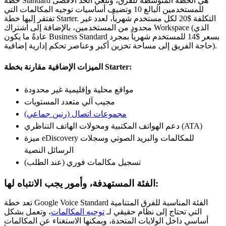
خطة Standard هي الخطة المتوسطة للفرق، وتلغي الحد الأقصى
للمستخدمين البالغ 10 وتضيف أساسيات توجيه المكالمات التي
تفتقر إليها خطة Starter. التكلفة $20 لكل مستخدم شهرياً، لعدد غير
محدود من المستخدمين، بالإضافة إلى اشتراك Workspace (الذي
عادةً ما يكون Business Standard بسعر $14 للمستخدم شهرياً بمجرد
حاجة الفريق إلى مساحة تخزين أكبر وعناصر تحكم إدارية إضافية).
الميزات الإضافية مقارنة بخطة Starter:
مواقع محلية وإقليمية غير محدودة
مجيب آلي متعدد المستويات
مجموعات اتصال (رنين جماعي)
دعم الهواتف المكتبية ومحولات الهاتف التناظري (ATA)
ميزة eDiscovery للمكالمات والبريد الصوتي وسجلات
الرسائل النصية
تسجيل مكالمات فوري (عند الطلب)
الفئة المستهدفة، وأمور يجب الانتباه لها:
تعد خطة Google Voice Standard الفئة المناسبة للفرق المتنامية
التي تحتاج إلى نظام حقيقي لـ
توجيه المكالمات
، وتعمل بشكل
أساسي داخل الولايات المتحدة، ويمكنها الاستغناء عن المكالمات