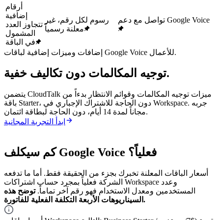
أرقام
إضافية
تواصل مع دعم Google Voice
رسوم لكل رقم، غير
تتجاوز العدد
معلنة رسمياً
المشمول
في الباقة
إضافات وميزات إضافية لباقات Google Voice للأعمال.
توجيه المكالمات دون تكاليف خفية.
يتضمن CloudTalk ميزات توجيه المكالمات وقوائم الانتظار بدءاً من
باقة Starter، دون الحاجة للاشتراك الإجباري في Workspace. جربه
مجاناً لمدة 14 أيام، دون الحاجة لبطاقة ائتمان.
ابدأ التجربة المجانية
كم سيكلف Google Voice فعلياً؟
أسعار الباقات المعلنة تخبرك بجزء من الحقيقة فقط. أما ما تدفعه
الشركة فعلياً بمجرد حساب اشتراكات Workspace وعدد
المستخدمين ومعدل الاستخدام فهو رقم آخر تماماً.
توضح هذه
السيناريوهات الأربعة التكلفة الفعلية للفاتورة.