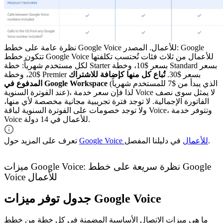
نظرة عامة على خطط Google Voice للأعمال. المصدر: Google
تتكون خطط Google Voice للأعمال من ثلاث فئات تُحتسب تكلفتها
لكل مستخدم شهرياً: خطة Starter بسعر $10، وخطة Standard بسعر
$20، وخطة Premier بسعر $30.
تُباع كل منها كإضافة للاشتراك
(الذي يبدأ من $7 للمستخدم شهرياً
المدفوع في Google Workspace
عند الفوترة السنوية)، لذا فإن سعر خدمة Voice لا يمثل سوى نصف
الفاتورة الإجمالية. لا توجد فترة تجريبية مجانية مخصصة لأي منها،
ولا توجد خصومات على الفوترة السنوية لباقة Voice، وتتوفر خدمة
Voice للأعمال في 14 دولة.
في دليلنا المفصل.
Google Voice للأعمال
تعرف على المزيد حول
ميزات Google Voice: نظرة سريعة على خطط Google
Voice للأعمال
جدول توفر ميزات Google Voice
ما هي ميزات الاتصال الأساسية المضمنة في كل خطة من خطط