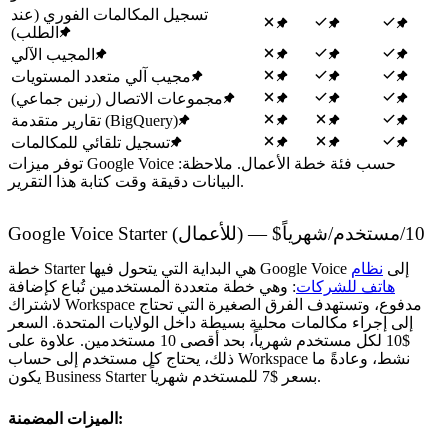
تسجيل المكالمات الفوري (عند
الطلب)
المجيب الآلي
مجيب آلي متعدد المستويات
مجموعات الاتصال (رنين جماعي)
تقارير متقدمة (BigQuery)
تسجيل تلقائي للمكالمات
توفر ميزات Google Voice حسب فئة خطة الأعمال. ملاحظة:
البيانات دقيقة وقت كتابة هذا التقرير.
Google Voice Starter (للأعمال) — $10/مستخدم/شهرياً
خطة Starter هي البداية التي يتحول فيها Google Voice إلى
نظام
هاتف للشركات
: وهي خطة متعددة المستخدمين تُباع كإضافة
لاشتراك Workspace مدفوع، وتستهدف الفرق الصغيرة التي تحتاج
إلى إجراء مكالمات محلية بسيطة داخل الولايات المتحدة. السعر
$10 لكل مستخدم شهرياً، بحد أقصى 10 مستخدمين. علاوة على
ذلك، يحتاج كل مستخدم إلى حساب Workspace نشط، وعادةً ما
يكون Business Starter بسعر $7 للمستخدم شهرياً.
الميزات المضمنة: