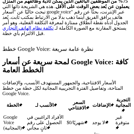
75% من الموظفين البالغين الذين يمكن تأدية وظائفهم من المنزل
يعملون عن بُعد بعض الوقت على الأقل
. هذه هي الشريحة ذاتها التي
تبحث حاليًا عن "أسعار google voice" عبر الإنترنت، بحثًا عن رقم
هاتف يرافق الفريق أينما ذهب بدلًا من الارتباط بمكتب ثابت. يُعد
الجدول أدناه نقطة انطلاق ممتازة لمعرفة التكلفة الفعلية، وهو أمر
يستحق المقارنة مع الصورة الكاملة لـ
تكلفة نظام الهاتف التجاري
قبل الالتزام بأي خطة.
خطط Google Voice: نظرة عامة سريعة
لمحة سريعة عن أسعار Google Voice: كافة
الخطط العامة
الأسعار الافتتاحية، والجمهور المستهدف الأنسب، والإضافات
المتاحة، وتفاصيل الفترة التجريبية المجانية لكل خطة من خطط
Google Voice.
التجربة
السعر
المجانية
الإضافات
الأنسب لـ
الخطة
الافتتاحي
غير
الأفراد الراغبين في
Google
متوفرة
لا يوجد
$0/شهريًا
الحصول على رقم
Voice
ثانٍ مجاني
(المجانية)