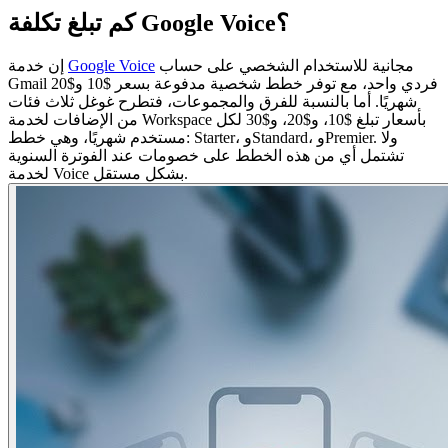
كم تبلغ تكلفة Google Voice؟
مجانية للاستخدام الشخصي على حساب
Google Voice
إن خدمة
Gmail فردي واحد، مع توفر خطط شخصية مدفوعة بسعر $10 و$20
شهريًا. أما بالنسبة للفرق والمجموعات، فتطرح غوغل ثلاث فئات
من الإضافات لخدمة Workspace بأسعار تبلغ $10، و$20، و$30 لكل
مستخدم شهريًا، وهي خطط: Starter، وStandard، وPremier. ولا
تشتمل أي من هذه الخطط على خصومات عند الفوترة السنوية
لخدمة Voice بشكل مستقل.