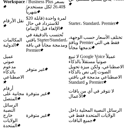
/ Business Plus بسعر
Workspace
$26.40 لكل مستخدم/
شهرياً
$20 لمرة واحدة (قابلة
نقل الأرقام
Starter، Standard، Premier
للاسترداد في حال
الإلغاء قبل الإتمام)
تُحتسب بالدقيقة في
تختلف الأسعار حسب الوجهة،
باقتي Starter/Standard،
المكالمات
وباقة Premier فقط هي التي
ومدمجة مجاناً في باقة
الدولية
تدمجها مجاناً
Premier
لا تبيع Google Voice عميلاً
عميل
صوتياً مستقلاً بالذكاء
صوتي
الاصطناعي، ولكن ميزة تحويل
مدعوم
غير متوفر
الصوت إلى نص بالذكاء
بالذكاء
الاصطناعي مدمجة في باقتي
الاصطناعي
Standard و Premier
أرقام
لا تتوفر في أي من باقات
غير متوفرة
مجانية على
الأعمال
المتصل
الرسائل
الرسائل النصية المحلية داخل
النصية
الولايات المتحدة فقط في
غير متوفرة
خارج
جميع الباقات
الولايات
المتحدة