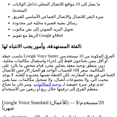
ما يصل إلى 10 مواقع للاتصال المحلي (داخل الولايات
المتحدة)
ميزة النقر للاتصال والاتصال الجماعي الأساسي للفريق
رسائل نصية قصيرة محلية غير محدودة
تحويل البريد الصوتي إلى نص مكتوب
الربط مع تقويم Google وMeet
الفئة المستهدفة، وأمور يجب الانتباه لها:
تناسب خطة Google Voice Starter الفرق المكونة من 10 مستخدمين
أو أقل ممن يحتاجون فقط إلى إجراء واستقبال مكالمات محلية،
دون منطق توجيه معقد يتجاوز مجرد قيام شخص ما بالرد على
المكالمة. سعر $10 للحساب الواحد هو الخيار الأرخص للاتصال
الجماعي في هذه المقارنة، لكن الخطة نفسها محدودة للغاية. لا يوجد
مجيب آلي، ولا مجموعات اتصال، ولا تسجيل مكالمات، مما يعني
عدم توفر ميزة حقيقية لـ
توجيه المكالمات
. وسرعان ما تحتاج
معظم الفرق إلى ترقيتها خلال ربع أو ربعين من الاستخدام.
Google Voice Standard (للأعمال) — $20/مستخدم/
شهرياً