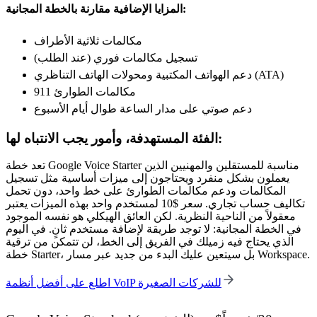
المزايا الإضافية مقارنة بالخطة المجانية:
مكالمات ثلاثية الأطراف
تسجيل مكالمات فوري (عند الطلب)
دعم الهواتف المكتبية ومحولات الهاتف التناظري (ATA)
مكالمات الطوارئ 911
دعم صوتي على مدار الساعة طوال أيام الأسبوع
الفئة المستهدفة، وأمور يجب الانتباه لها:
تعد خطة Google Voice Starter مناسبة للمستقلين والمهنيين الذين
يعملون بشكل منفرد ويحتاجون إلى ميزات أساسية مثل تسجيل
المكالمات ودعم مكالمات الطوارئ على خط واحد، دون تحمل
تكاليف حساب تجاري. سعر $10 لمستخدم واحد بهذه الميزات يعتبر
معقولاً من الناحية النظرية. لكن العائق الهيكلي هو نفسه الموجود
في الخطة المجانية: لا توجد طريقة لإضافة مستخدم ثانٍ. في اليوم
الذي يحتاج فيه زميلك في الفريق إلى الخط، لن تتمكن من ترقية
خطة Starter، بل سيتعين عليك البدء من جديد عبر مسار Workspace.
اطلع على أفضل أنظمة VoIP للشركات الصغيرة