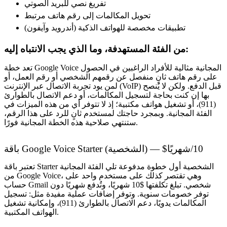
تفريغ نصي للبريد الصوتي
تحويل المكالمات إلى رقم هاتف مرتبط
تطبيقات مخصصة للهواتف الذكية (أندرويد وآيفون)
من الفئة المستهدفة، وما الذي يجب الانتباه إليه:
تعد خطة Google Voice المجانية مثالية للأفراد الراغبين في الحصول
على رقم هاتف ثانٍ منفصل عن رقمهم الشخصي أو رقم العمل، أو
لمن يود تجربة الاتصال عبر الإنترنت (VoIP) قبل الدفع. ولكن لا يُنصح
بها إن كنت بحاجة لتسجيل المكالمات، أو دعم الاتصال بالطوارئ
(911)، أو تشغيل هواتف مكتبية؛ إذ لا تتوفر أي من هذه الميزات في
الفئة المجانية. وبمجرد حاجتك لمستخدم ثانٍ للرد على هذا الرقم،
ستنتهي صلاحية هذه الخطة المجانية فورًا.
باقة Google Voice Starter (الشخصية) — $10/شهريًا
تعتبر باقة Starter الشخصية أول خطوة مدفوعة تلي الفئة المجانية
من Google Voice، وهي تقتصر كذلك على مستخدم واحد على
حساب Gmail شخصي. تبلغ تكلفتها $10 شهريًا، وتُدفع شهريًا دون
توفر خصومات سنوية. وتوفر إضافات عملية مفيدة مثل: تسجيل
المكالمات يدويًا، دعم الاتصال بالطوارئ (911)، وإمكانية تشغيل
الهواتف المكتبية.