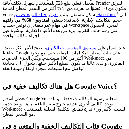
بمعدل فعلي يبلغ $52 للمستخدم شهريًا، تكلف باقة Premier لفريق
مكون من 50 عضوًا ما يقرب من 73% أكثر من السعر المعلن لخدمة
3
إلى
تقرير حالة المبيعات من Salesforce
Voice بشكل مستقل. يشير
حجم التكاليف الإدارية الإضافية:
يقضي المندوبون 60% من وقتهم
في مهام غير بيعية
. إن توفير حساب Workspace لمجرد الحصول
على رقم هاتف للفريق يزيد من هذه الأعباء الإدارية مباشرة قبل
إجراء مكالمة واحدة.
عند العمل على
مستوى المؤسسات الكبرى
، يصبح الأمر أكثر تعقيدًا.
تحافظ Google على ثبات أسعار المكالمات المعلنة حتى مع وجود
أكثر من 100 مستخدم. ولكن الجزء الخاص بـ Workspace من
الفاتورة، والذي غالبًا ما يكون المبلغ الأكبر حينها، يتحول إلى محادثة
تواصل مع المبيعات بمجرد ارتفاع قيمة العقد.
هل هناك تكاليف خفية في Google Voice؟
تغطي أسعار Google Voice المعلنة رسوم المكالمات فقط. بينما
توجد تكاليف أخرى عديدة خارج سعر الباقة تمامًا، وتعد خدمة
Workspace السبب الأكبر وراء ندرة تطابق التكلفة الفعلية للمستخدم
مع السعر المعلن.
فئات التكاليف الخفية والمتغيرة في Google