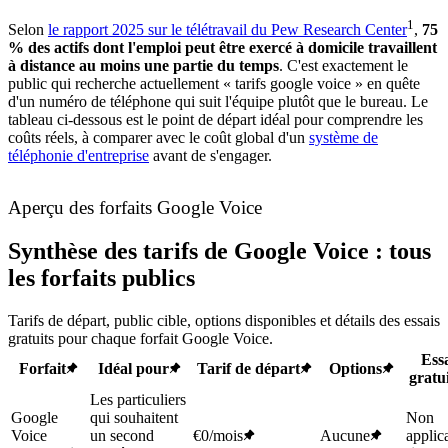
1
Selon
le rapport 2025 sur le télétravail du Pew Research Center
,
75
% des actifs dont l'emploi peut être exercé à domicile travaillent
à distance au moins une partie du temps
. C'est exactement le
public qui recherche actuellement « tarifs google voice » en quête
d'un numéro de téléphone qui suit l'équipe plutôt que le bureau. Le
tableau ci-dessous est le point de départ idéal pour comprendre les
coûts réels, à comparer avec le coût global d'un
système de
téléphonie d'entreprise
avant de s'engager.
Aperçu des forfaits Google Voice
Synthèse des tarifs de Google Voice : tous
les forfaits publics
Tarifs de départ, public cible, options disponibles et détails des essais
gratuits pour chaque forfait Google Voice.
Ess
Forfait
Idéal pour
Tarif de départ
Options
gratu
Les particuliers
Google
qui souhaitent
Non
Voice
un second
€0/mois
Aucune
applic