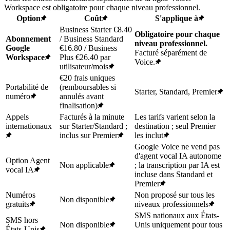
Workspace est obligatoire pour chaque niveau professionnel.
Option
Coût
S'applique à
Business Starter €8.40
Obligatoire pour chaque
Abonnement
/ Business Standard
niveau professionnel.
Google
€16.80 / Business
Facturé séparément de
Workspace
Plus €26.40 par
Voice.
utilisateur/mois
€20 frais uniques
Portabilité de
(remboursables si
Starter, Standard, Premier
numéro
annulés avant
finalisation)
Appels
Facturés à la minute
Les tarifs varient selon la
internationaux
sur Starter/Standard ;
destination ; seul Premier
inclus sur Premier
les inclut
Google Voice ne vend pas
d'agent vocal IA autonome
Option Agent
Non applicable
; la transcription par IA est
vocal IA
incluse dans Standard et
Premier
Numéros
Non proposé sur tous les
Non disponible
gratuits
niveaux professionnels
SMS nationaux aux États-
SMS hors
Non disponible
Unis uniquement pour tous
États-Unis