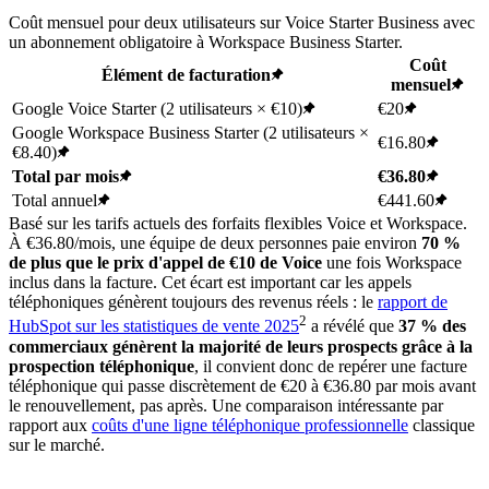
Coût mensuel pour deux utilisateurs sur Voice Starter Business avec
un abonnement obligatoire à Workspace Business Starter.
Coût
Élément de facturation
mensuel
Google Voice Starter (2 utilisateurs × €10)
€20
Google Workspace Business Starter (2 utilisateurs ×
€16.80
€8.40)
Total par mois
€36.80
Total annuel
€441.60
Basé sur les tarifs actuels des forfaits flexibles Voice et Workspace.
À €36.80/mois, une équipe de deux personnes paie environ
70 %
de plus que le prix d'appel de €10 de Voice
une fois Workspace
inclus dans la facture. Cet écart est important car les appels
téléphoniques génèrent toujours des revenus réels : le
rapport de
2
HubSpot sur les statistiques de vente 2025
a révélé que
37 % des
commerciaux génèrent la majorité de leurs prospects grâce à la
prospection téléphonique
, il convient donc de repérer une facture
téléphonique qui passe discrètement de €20 à €36.80 par mois avant
le renouvellement, pas après. Une comparaison intéressante par
rapport aux
coûts d'une ligne téléphonique professionnelle
classique
sur le marché.