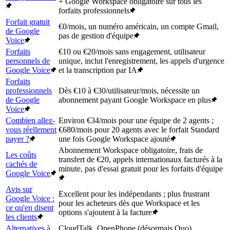
+ Google Workspace obligatoire sur tous les
forfaits professionnels
Forfait gratuit
€0/mois, un numéro américain, un compte Gmail,
de Google
pas de gestion d'équipe
Voice
Forfaits
€10 ou €20/mois sans engagement, utilisateur
personnels de
unique, inclut l'enregistrement, les appels d'urgence
Google Voice
et la transcription par IA
Forfaits
professionnels
Dès €10 à €30/utilisateur/mois, nécessite un
de Google
abonnement payant Google Workspace en plus
Voice
Combien allez-
Environ €34/mois pour une équipe de 2 agents ;
vous réellement
€680/mois pour 20 agents avec le forfait Standard
payer ?
une fois Google Workspace ajouté
Abonnement Workspace obligatoire, frais de
Les coûts
transfert de €20, appels internationaux facturés à la
cachés de
minute, pas d'essai gratuit pour les forfaits d'équipe
Google Voice
Avis sur
Excellent pour les indépendants ; plus frustrant
Google Voice :
pour les acheteurs dès que Workspace et les
ce qu'en disent
options s'ajoutent à la facture
les clients
Alternatives à
CloudTalk, OpenPhone (désormais Quo),