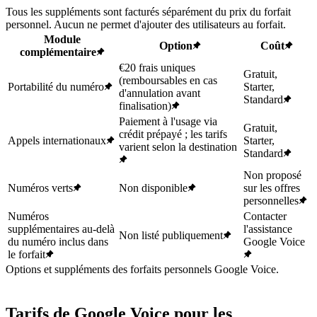
Tous les suppléments sont facturés séparément du prix du forfait
personnel. Aucun ne permet d'ajouter des utilisateurs au forfait.
Module
Option
Coût
complémentaire
€20 frais uniques
Gratuit,
(remboursables en cas
Portabilité du numéro
Starter,
d'annulation avant
Standard
finalisation)
Paiement à l'usage via
Gratuit,
crédit prépayé ; les tarifs
Appels internationaux
Starter,
varient selon la destination
Standard
Non proposé
Numéros verts
Non disponible
sur les offres
personnelles
Numéros
Contacter
supplémentaires au-delà
l'assistance
Non listé publiquement
du numéro inclus dans
Google Voice
le forfait
Options et suppléments des forfaits personnels Google Voice.
Tarifs de Google Voice pour les