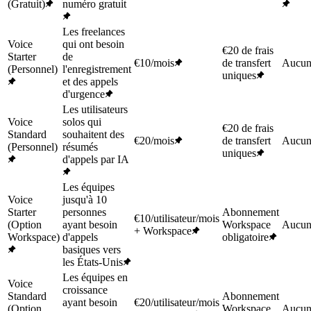
(Gratuit)
numéro gratuit
Les freelances
Voice
qui ont besoin
€20 de frais
Starter
de
€10/mois
de transfert
Aucu
(Personnel)
l'enregistrement
uniques
et des appels
d'urgence
Les utilisateurs
Voice
solos qui
€20 de frais
Standard
souhaitent des
€20/mois
de transfert
Aucu
(Personnel)
résumés
uniques
d'appels par IA
Les équipes
Voice
jusqu'à 10
Starter
personnes
Abonnement
€10/utilisateur/mois
(Option
ayant besoin
Workspace
Aucu
+ Workspace
Workspace)
d'appels
obligatoire
basiques vers
les États-Unis
Les équipes en
Voice
croissance
Standard
Abonnement
ayant besoin
€20/utilisateur/mois
(Option
Workspace
Aucu