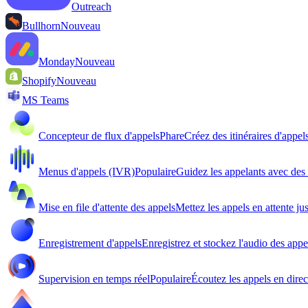
Outreach
Bullhorn
Nouveau
Monday
Nouveau
Shopify
Nouveau
MS Teams
Concepteur de flux d'appels
Phare
Créez des itinéraires d'appel
Menus d'appels (IVR)
Populaire
Guidez les appelants avec de
Mise en file d'attente des appels
Mettez les appels en attente ju
Enregistrement d'appels
Enregistrez et stockez l'audio des appe
Supervision en temps réel
Populaire
Écoutez les appels en direc