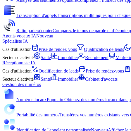
Analyse des sentiments
Populaire
Comprenez l’humeur des appel
Transcription d'appels
Transcriptions multilingues pour chaque 
Ratio parler/écouter
Comparez le temps de parole et d’écoute p
Agents vocaux IA
Nouveau
Spécialiste IA
Cas d'utilisation
Prise de rendez-vous
Qualification de leads
Secteur d'activité
Santé
Immobilier
Recrutement
Marketi
Réceptionniste IA
Cas d'utilisation
Qualification de leads
Prise de rendez-vous
Secteur d'activité
Santé
Immobilier
Cabinet d'avocats
Gestion des numéros
Numéros locaux
Populaire
Obtenez des numéros locaux dans p
Portabilité des numéros
Transférez vos numéros existants vers
Identification de l'appelant personnalisée
Nouveau
Affichez le n