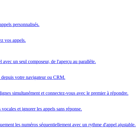
'appels personnalisés.
ez vos appels.
 avec un seul composeur, de l'aperçu au parallèle.
t depuis votre navigateur ou CRM.
ignes simultanément et connectez-vous avec le premier à répondre.
vocales et ignorer les appels sans réponse.
ement les numéros séquentiellement avec un rythme d'appel ajustable.