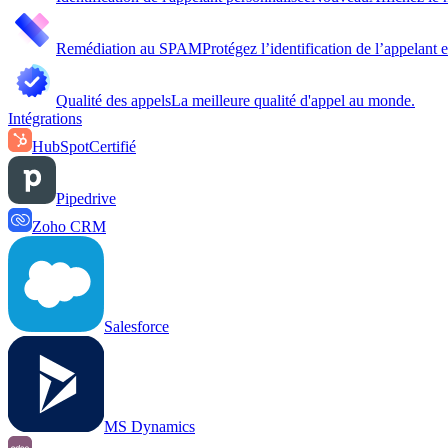
Remédiation au SPAM
Protégez l’identification de l’appelant
Qualité des appels
La meilleure qualité d'appel au monde.
Intégrations
HubSpot
Certifié
Pipedrive
Zoho CRM
Salesforce
MS Dynamics