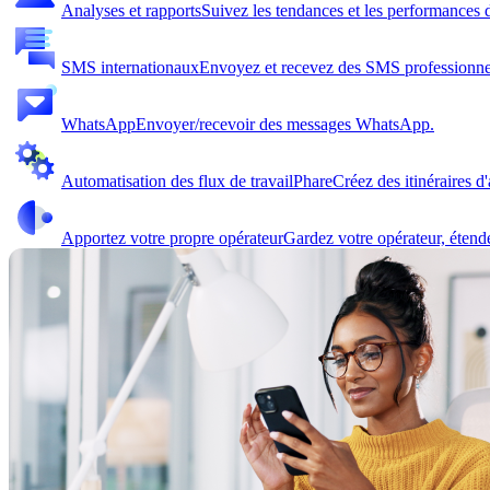
Analyses et rapports
Suivez les tendances et les performances d
SMS internationaux
Envoyez et recevez des SMS professionne
WhatsApp
Envoyer/recevoir des messages WhatsApp.
Automatisation des flux de travail
Phare
Créez des itinéraires d
Apportez votre propre opérateur
Gardez votre opérateur, étend