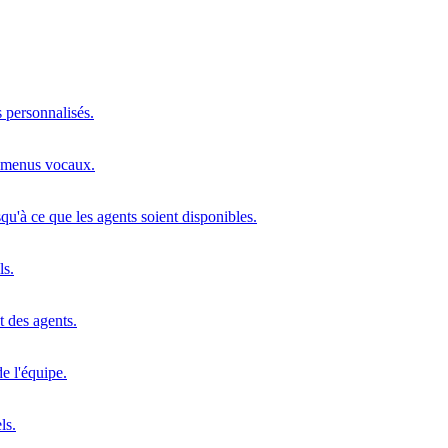
s personnalisés.
s menus vocaux.
squ'à ce que les agents soient disponibles.
ls.
t des agents.
e l'équipe.
ls.