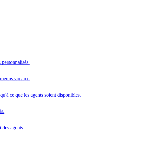
s personnalisés.
s menus vocaux.
squ'à ce que les agents soient disponibles.
ls.
t des agents.