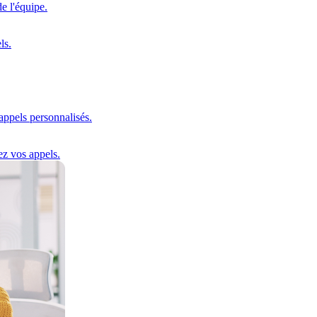
e l'équipe.
ls.
'appels personnalisés.
ez vos appels.