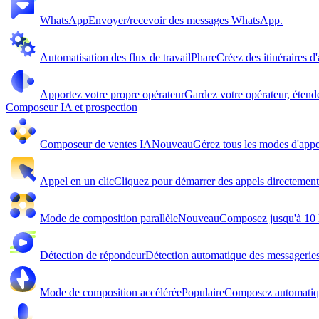
WhatsApp
Envoyer/recevoir des messages WhatsApp.
Automatisation des flux de travail
Phare
Créez des itinéraires d
Apportez votre propre opérateur
Gardez votre opérateur, étend
Composeur IA et prospection
Composeur de ventes IA
Nouveau
Gérez tous les modes d'appel
Appel en un clic
Cliquez pour démarrer des appels directemen
Mode de composition parallèle
Nouveau
Composez jusqu'à 10 l
Détection de répondeur
Détection automatique des messageries 
Mode de composition accélérée
Populaire
Composez automatiqu