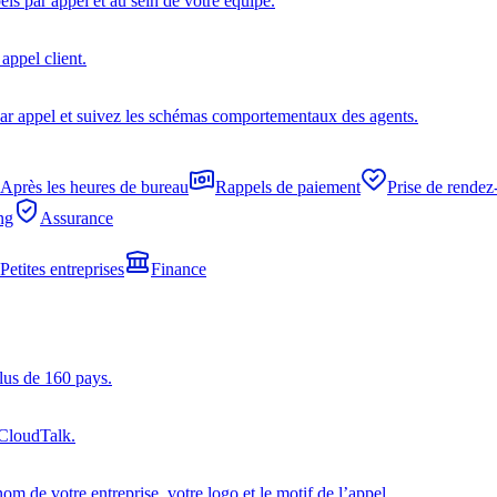
s par appel et au sein de votre équipe.
appel client.
ar appel et suivez les schémas comportementaux des agents.
Après les heures de bureau
Rappels de paiement
Prise de rendez
ng
Assurance
Petites entreprises
Finance
lus de 160 pays.
 CloudTalk.
om de votre entreprise, votre logo et le motif de l’appel.