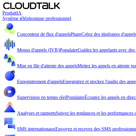
Produit
IA
Système téléphonique professionnel
Concepteur de flux d'appels
Phare
Créez des itinéraires d'appel
Menus d'appels (IVR)
Populaire
Guidez les appelants avec de
Mise en file d'attente des appels
Mettez les appels en attente ju
Enregistrement d'appels
Enregistrez et stockez l'audio des appe
Supervision en temps réel
Populaire
Écoutez les appels en direc
Analyses et rapports
Suivez les tendances et les performances d
SMS internationaux
Envoyez et recevez des SMS professionne