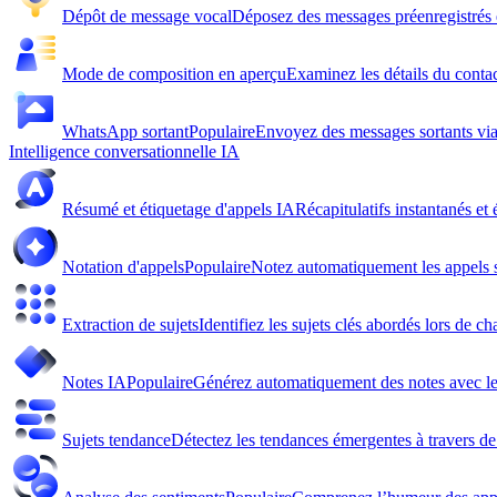
Dépôt de message vocal
Déposez des messages préenregistrés e
Mode de composition en aperçu
Examinez les détails du conta
WhatsApp sortant
Populaire
Envoyez des messages sortants v
Intelligence conversationnelle IA
Résumé et étiquetage d'appels IA
Récapitulatifs instantanés et 
Notation d'appels
Populaire
Notez automatiquement les appels s
Extraction de sujets
Identifiez les sujets clés abordés lors de c
Notes IA
Populaire
Générez automatiquement des notes avec le
Sujets tendance
Détectez les tendances émergentes à travers de