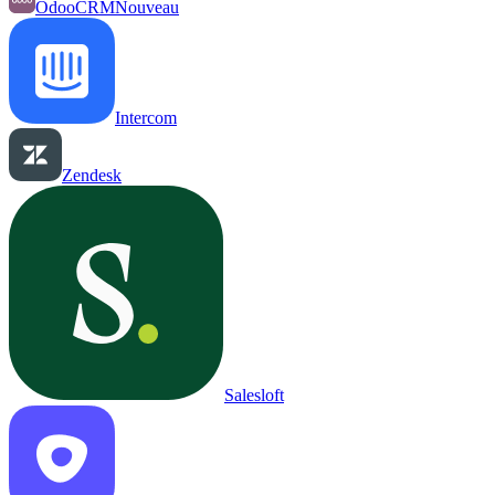
OdooCRM
Nouveau
Intercom
Zendesk
Salesloft