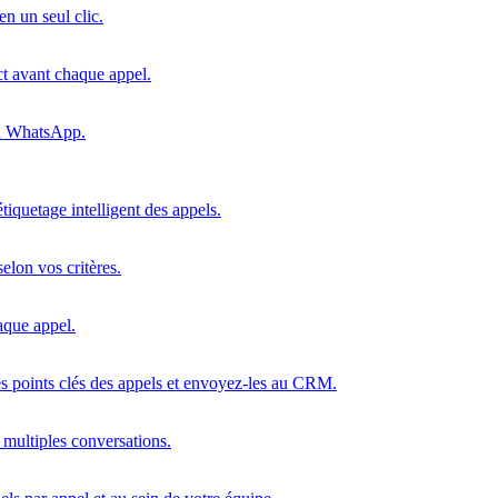
n un seul clic.
ct avant chaque appel.
ia WhatsApp.
étiquetage intelligent des appels.
elon vos critères.
haque appel.
s points clés des appels et envoyez-les au CRM.
 multiples conversations.