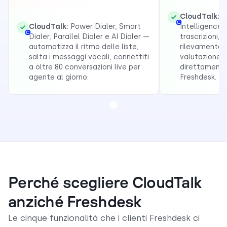
CloudTalk:
A
CloudTalk:
Power Dialer, Smart
Intelligence
Dialer, Parallel Dialer e AI Dialer —
trascrizioni, 
automatizza il ritmo delle liste,
rilevamento 
salta i messaggi vocali, connettiti
valutazione a
a oltre 80 conversazioni live per
direttamente
agente al giorno.
Freshdesk.
Perché scegliere CloudTalk
anziché Freshdesk
Le cinque funzionalità che i clienti Freshdesk ci