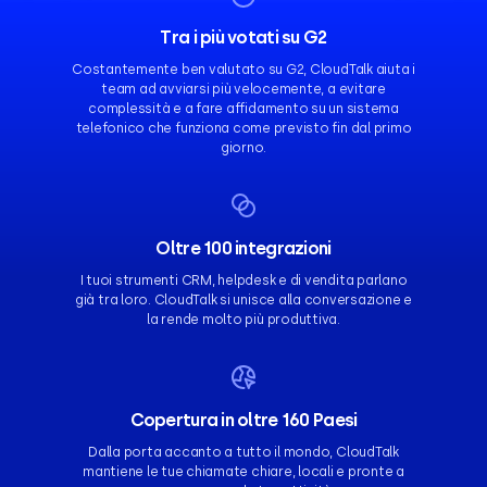
Tra i più votati su G2
Costantemente ben valutato su G2, CloudTalk aiuta i
team ad avviarsi più velocemente, a evitare
complessità e a fare affidamento su un sistema
telefonico che funziona come previsto fin dal primo
giorno.
Oltre 100 integrazioni
I tuoi strumenti CRM, helpdesk e di vendita parlano
già tra loro. CloudTalk si unisce alla conversazione e
la rende molto più produttiva.
Copertura in oltre 160 Paesi
Dalla porta accanto a tutto il mondo, CloudTalk
mantiene le tue chiamate chiare, locali e pronte a