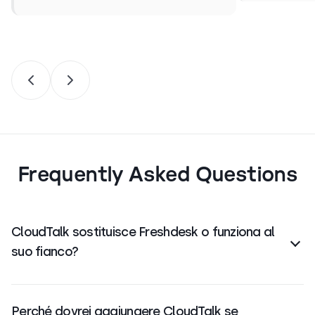
Frequently Asked Questions
CloudTalk sostituisce Freshdesk o funziona al
suo fianco?
CloudTalk lavora al suo fianco come partner di
integrazione
Freshdesk
certificato. Continui a usare
Perché dovrei aggiungere CloudTalk se
Freshdesk per il ticketing, la knowledge base e