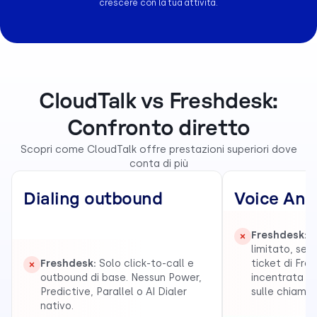
crescere con la tua attività.
CloudTalk vs Freshdesk:
Confronto diretto
Scopri come CloudTalk offre prestazioni superiori dove
conta di più
Dialing outbound
Voice Anal
Freshdesk:
R
limitato, sepa
Freshdesk:
Solo click-to-call e
ticket di Fre
outbound di base. Nessun Power,
incentrata su
Predictive, Parallel o AI Dialer
sulle chiamat
nativo.