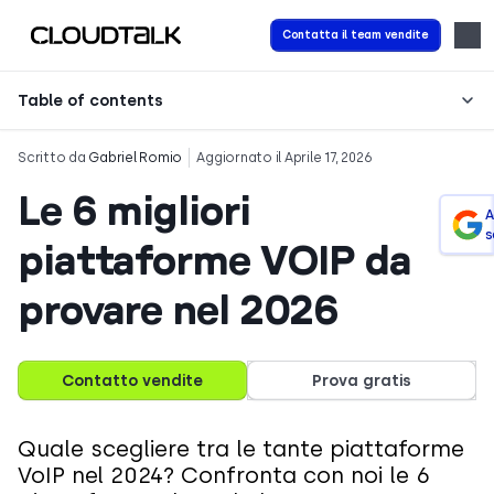
Contatta il team vendite
Table of contents
Scritto da
Gabriel Romio
Aggiornato il Aprile 17, 2026
Le 6 migliori
A
s
piattaforme VOIP da
provare nel 2026
Contatto vendite
Prova gratis
Quale scegliere tra le tante piattaforme
VoIP nel 2024? Confronta con noi le 6