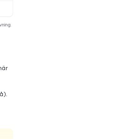
vning.
när
å).