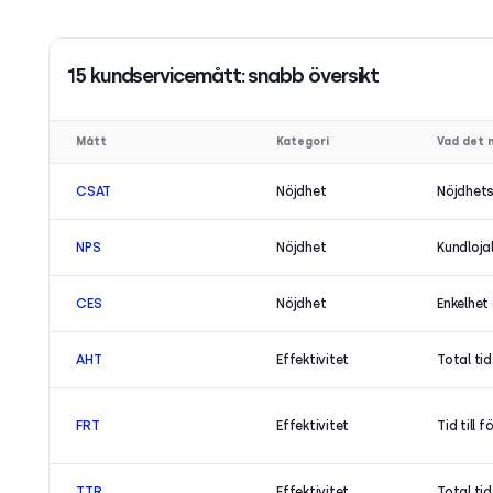
15 kundservicemått: snabb översikt
Mått
Kategori
Vad det 
CSAT
Nöjdhet
Nöjdhets
NPS
Nöjdhet
Kundloja
CES
Nöjdhet
Enkelhet
AHT
Effektivitet
Total tid
FRT
Effektivitet
Tid till 
TTR
Effektivitet
Total tid