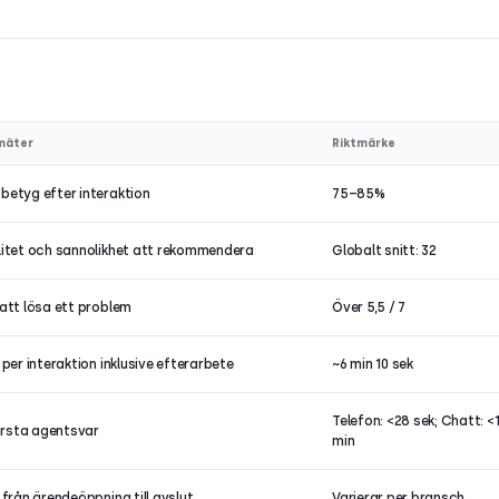
mäter
Riktmärke
betyg efter interaktion
75–85%
litet och sannolikhet att rekommendera
Globalt snitt: 32
 att lösa ett problem
Över 5,5 / 7
 per interaktion inklusive efterarbete
~6 min 10 sek
Telefon: <28 sek; Chatt: <
första agentsvar
min
 från ärendeöppning till avslut
Varierar per bransch