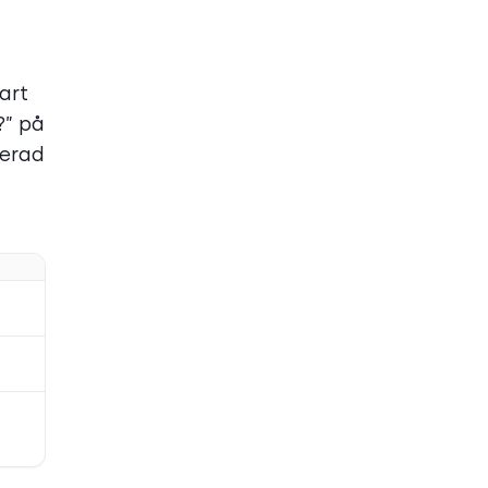
art
?” på
jerad