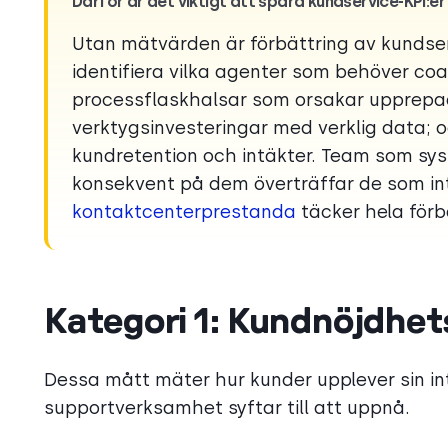
Därför är det viktigt att spåra kundservice-KPI:er
Utan mätvärden är förbättring av kundservi
identifiera vilka agenter som behöver co
processflaskhalsar som orsakar upprepade
verktygsinvesteringar med verklig data; o
kundretention och intäkter. Team som sy
konsekvent på dem överträffar de som inte
kontaktcenterprestanda
täcker hela förb
Kategori 1: Kundnöjdhe
Dessa mått mäter hur kunder upplever sin int
supportverksamhet syftar till att uppnå.