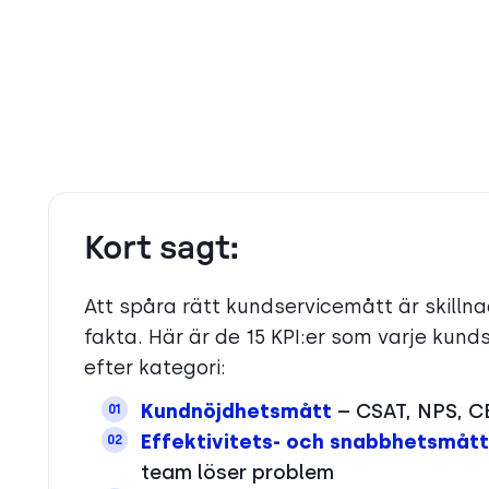
Kort sagt:
Att spåra rätt kundservicemått är skill
fakta. Här är de 15 KPI:er som varje ku
efter kategori:
Kundnöjdhetsmått
– CSAT, NPS, CE
01
Effektivitets- och snabbhetsmått
02
team löser problem