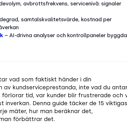
evolym, avbrottsfrekvens, servicenivå: signaler
degrad, samtalskvalitetsvärde, kostnad per
påverkan
lk
– AI-drivna analyser och kontrollpaneler byggda
ar vad som faktiskt händer i din
n av kundserviceprestanda, inte vad du anta
förlorar tid, var kunder blir frustrerade och 
t inverkan. Denna guide täcker de 15 viktiga
rje mäter, hur man beräknar det,
man förbättrar det.