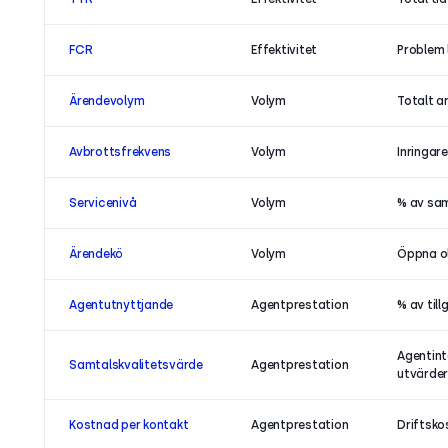
FCR
Effektivitet
Problem 
Ärendevolym
Volym
Totalt a
Avbrottsfrekvens
Volym
Inringar
Servicenivå
Volym
% av sam
Ärendekö
Volym
Öppna ol
Agentutnyttjande
Agentprestation
% av till
Agentint
Samtalskvalitetsvärde
Agentprestation
utvärder
Kostnad per kontakt
Agentprestation
Driftsko