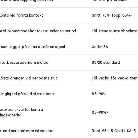
lösta vid första kontakt
Snitt: 70%; Topp: 85%+
ntal inkommande kontakter under en period
Följ trender, inte absoluta
e som lägger på innan de når en agent
Under 5%
tal besvarade inom måltid
80/20 standard
östa ärenden vid periodens slut
Följ vecka-för-vecka-tren
gänglig tid på kundinteraktioner
85–90%
eraktionskvalitet kontra
85–90%+
ingskriterier
stnad per hanterad interaktion
Röst: €5–15; Chatt: €2–5