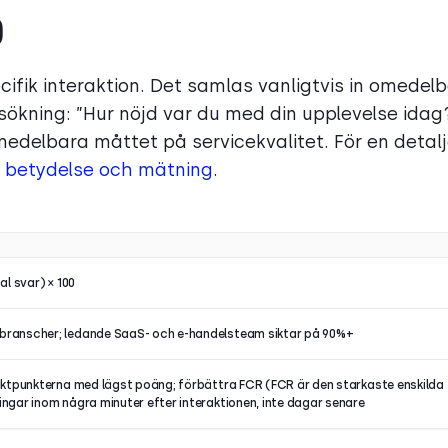
)
fik interaktion. Det samlas vanligtvis in omedelb
rsökning: ”Hur nöjd var du med din upplevelse idag
omedelbara måttet på servicekvalitet. För en detal
betydelse och mätning
.
al svar) × 100
 branscher; ledande SaaS- och e-handelsteam siktar på 90%+
taktpunkterna med lägst poäng; förbättra FCR (FCR är den starkaste enskilda
ingar inom några minuter efter interaktionen, inte dagar senare