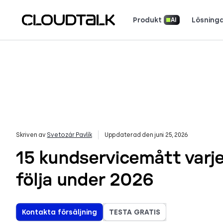
Produkt
Lösning
AI
AI-uppringare och utgående samtal
Läs hur riktiga 
Skriven av
Svetozár Pavlík
Uppdaterad den juni 25, 2026
15 kundservicemått varj
följa under 2026
Kontakta försäljning
TESTA GRATIS