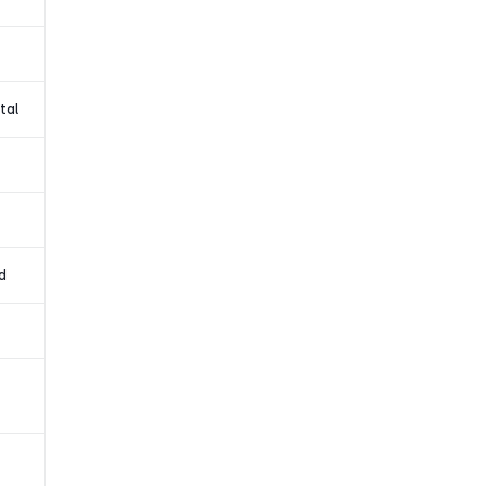
 tal
d