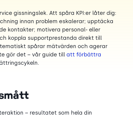
ce gissningslek. Att spåra KPI:er låter dig:
achning innan problem eskalerar; upptäcka
 kontakter; motivera personal- eller
ch koppla supportprestanda direkt till
stematiskt spårar mätvärden och agerar
 gör det – vår guide till
att förbättra
ättringscykeln.
tsmått
eraktion – resultatet som hela din