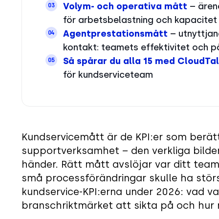
Volym- och operativa mått
– ärend
03
för arbetsbelastning och kapacitet
Agentprestationsmått
– utnyttjan
04
kontakt: teamets effektivitet och 
Så spårar du alla 15 med CloudTa
05
för kundserviceteam
Kundservicemått är de KPI:er som berätt
supportverksamhet – den verkliga bilde
händer. Rätt mått avslöjar var ditt team 
små processförändringar skulle ha störs
kundservice-KPI:erna under 2026: vad va
branschriktmärket att sikta på och hur 