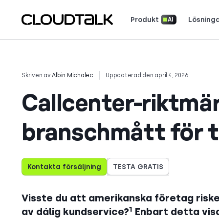
Produkt
Lösning
AI
AI-uppringare och utgående samtal
Läs hur riktiga 
Skriven av
Albin Michalec
Uppdaterad den april 4, 2026
Callcenter-riktmä
branschmått för 
Kontakta försäljning
TESTA GRATIS
Visste du att amerikanska företag riske
1
av dålig kundservice?
Enbart detta visa