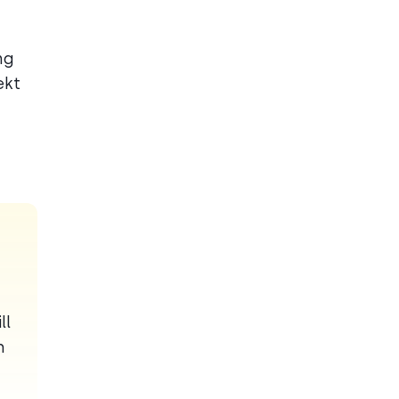
ng
ekt
ll
h