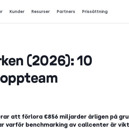
ar
Kunder
Resurser
Partners
Prissättning
team använder CloudTalk för att växa.
Tjäna 25 % MRR för varje registrering.
Recensioner av telefonsystem
English
Español
Français
Português
Deutsch
Italiano
rken (2026): 10
toppteam
rar att förlora €856 miljarder årligen på gr
r varför benchmarking av callcenter är vikt