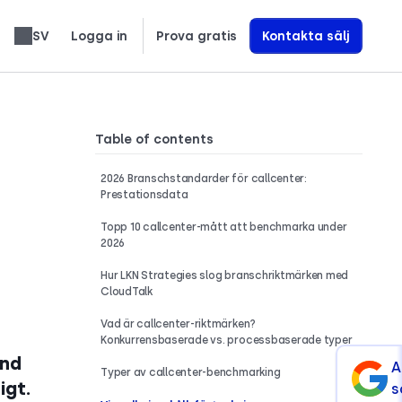
SV
Logga in
Prova gratis
Kontakta sälj
العربية
Slovenčina
Română
Türkçe
Nederlands
עברית
繁體中文
Ελληνικά
Polski
Lär dig exakt hur vi bygger AI-röstagenter som driver intäkter
Table of contents
2026 Branschstandarder för callcenter:
Prestationsdata
Topp 10 callcenter-mått att benchmarka under
2026
Hur LKN Strategies slog branschriktmärken med
CloudTalk
Vad är callcenter-riktmärken?
Konkurrensbaserade vs. processbaserade typer
und
A
Typer av callcenter-benchmarking
igt.
s