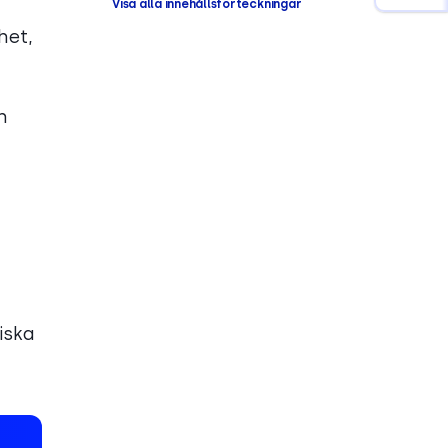
Visa alla innehållsförteckningar
het,
h
tiska