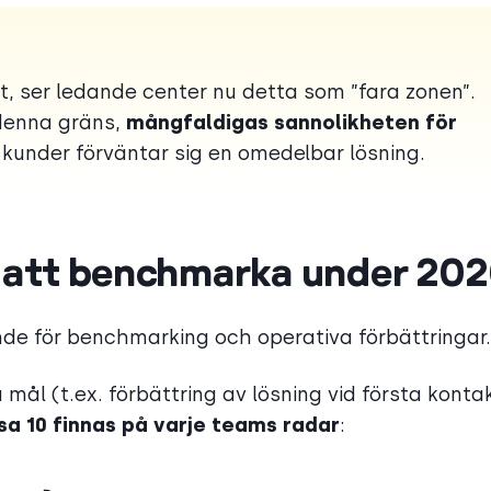
, ser ledande center nu detta som ”fara zonen”.
 denna gräns,
mångfaldigas sannolikheten för
kunder förväntar sig en omedelbar lösning.
t att benchmarka under 20
e för benchmarking och operativa förbättringar.
ål (t.ex. förbättring av lösning vid första konta
sa 10 finnas på varje teams radar
: