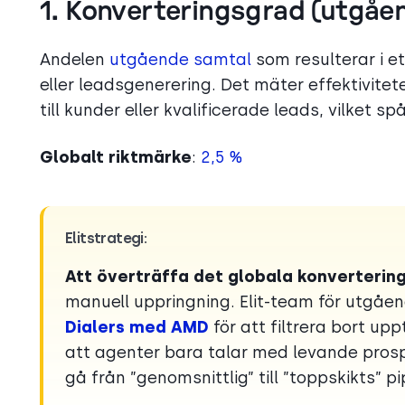
1. Konverteringsgrad (utgåe
Andelen
utgående samtal
som resulterar i et
eller leadsgenerering. Det mäter effektivite
till kunder eller kvalificerade leads, vilket s
Globalt riktmärke
:
2,5 %
Elitstrategi:
Att överträffa det globala konverterin
manuell uppringning. Elit-team för utgå
Dialers med AMD
för att filtrera bort u
att agenter bara talar med levande pros
gå från ”genomsnittlig” till ”toppskikts” p