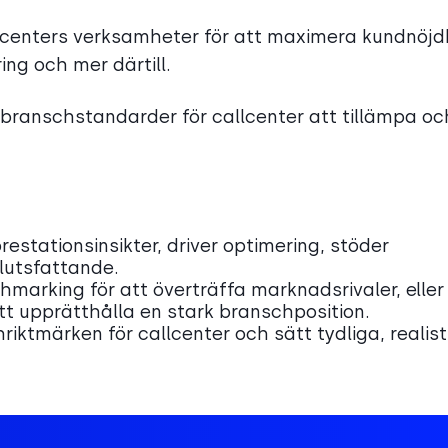
allcenters verksamheter för att maximera kundnöjd
ng och mer därtill.
, branschstandarder för callcenter att tillämpa oc
estationsinsikter, driver optimering, stöder
lutsfattande.
marking för att överträffa marknadsrivaler, eller
t upprätthålla en stark branschposition.
schriktmärken för callcenter och sätt tydliga, realis