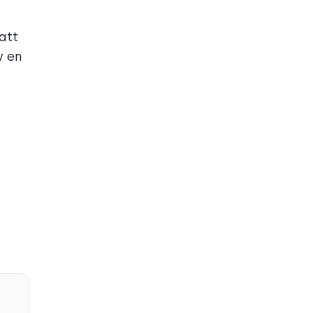
att
v en