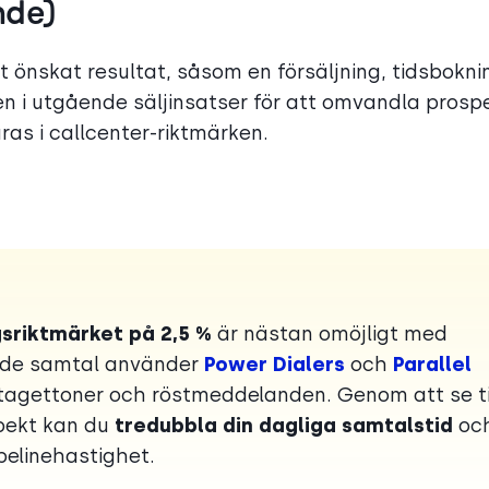
nde)
t önskat resultat, såsom en försäljning, tidsbokni
ten i utgående säljinsatser för att omvandla prosp
påras i callcenter-riktmärken.
gsriktmärket på 2,5 %
är nästan omöjligt med
ende samtal använder
Power Dialers
och
Parallel
pptagettoner och röstmeddelanden. Genom att se ti
pekt kan du
tredubbla din dagliga samtalstid
oc
ipelinehastighet.