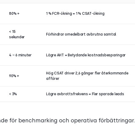
80% +
1 % FCR-ökning = 1 % CSAT-ökning
< 15
Förhindrar omedelbart avbrutna samtal
sekunder
4 – 6 minuter
Lägre AHT = Betydande kostnadsbesparingar
Hög CSAT driver 2,6 gånger fler återkommande
90% +
affärer
< 3%
Lägre avbrottsfrekvens = Fler sparade leads
e för benchmarking och operativa förbättringar.