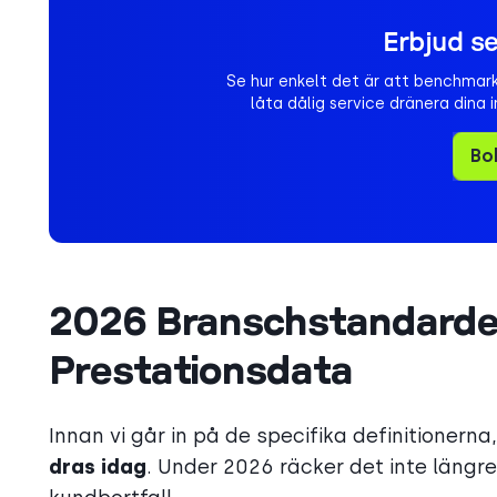
Erbjud se
Se hur enkelt det är att benchmark
låta dålig service dränera dina 
Bo
2026 Branschstandarder 
Prestationsdata
Innan vi går in på de specifika definitionerna
dras idag
. Under 2026 räcker det inte längr