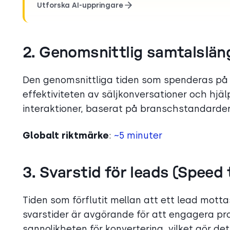
Utforska AI-uppringare
2. Genomsnittlig samtalsläng
Den genomsnittliga tiden som spenderas p
effektiviteten av säljkonversationer och hjälpe
interaktioner, baserat på branschstandarder
Globalt riktmärke
:
~5 minuter
3. Svarstid för leads (Speed 
Tiden som förflutit mellan att ett lead mott
svarstider är avgörande för att engagera p
sannolikheten för konvertering, vilket gör det t