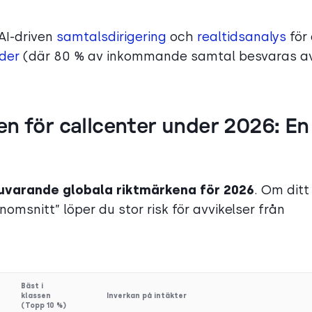
AI-driven
samtalsdirigering
och
realtidsanalys
för 
rder
(där 80 % av inkommande samtal besvaras a
n för callcenter under 2026: En
uvarande globala riktmärkena för 2026
. Om ditt
msnitt” löper du stor risk för avvikelser från
Bäst i
klassen
Inverkan på intäkter
(Topp 10 %)