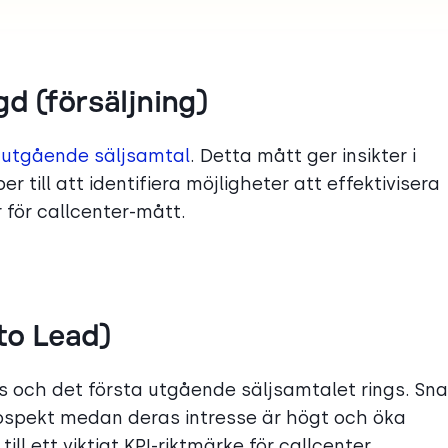
d (försäljning)
å
utgående säljsamtal
. Detta mått ger insikter i
r till att identifiera möjligheter att effektivisera
 för callcenter-mått.
to Lead)
as och det första utgående säljsamtalet rings. Sn
rospekt medan deras intresse är högt och öka
ill ett viktigt KPI-riktmärke för callcenter.