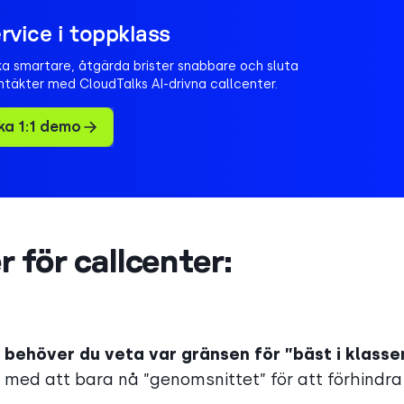
rvice i toppklass
a smartare, åtgärda brister snabbare och sluta
intäkter med CloudTalks AI-drivna callcenter.
ka 1:1 demo
för callcenter:
,
behöver du veta var gränsen för ”bäst i klasse
e med att bara nå ”genomsnittet” för att förhindra