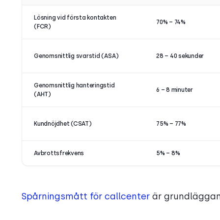
Lösning vid första kontakten
70% – 74%
(FCR)
Genomsnittlig svarstid (ASA)
28 – 40 sekunder
Genomsnittlig hanteringstid
6 – 8 minuter
(AHT)
Kundnöjdhet (CSAT)
75% – 77%
Avbrottsfrekvens
5% – 8%
Spårningsmått för callcenter
är grundläggand