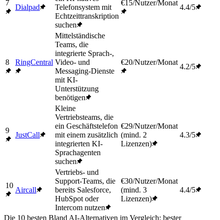
7
€15/Nutzer/Monat
Dialpad
Telefonsystem mit
4.4/5
Echtzeittranskription
suchen
Mittelständische
Teams, die
integrierte Sprach-,
8
RingCentral
Video- und
€20/Nutzer/Monat
4.2/5
Messaging-Dienste
mit KI-
Unterstützung
benötigen
Kleine
Vertriebsteams, die
ein Geschäftstelefon
€29/Nutzer/Monat
9
JustCall
mit einem zusätzlich
(mind. 2
4.3/5
integrierten KI-
Lizenzen)
Sprachagenten
suchen
Vertriebs- und
Support-Teams, die
€30/Nutzer/Monat
10
Aircall
bereits Salesforce,
(mind. 3
4.4/5
HubSpot oder
Lizenzen)
Intercom nutzen
Die 10 besten Bland AI-Alternativen im Vergleich: bester