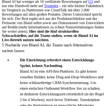
Bland AI hat weniger als 10 verifizierte Bewertungen auf
G2
und
nur eine Handvoll mehr auf
Trustpilot
– ein sehr kleiner Fußabdruck
im Vergleich zu Plattformen wie CloudTalk mit über 2.000
Bewertungen auf allen großen Portalen. Dieser Unterschied spricht
für sich. Der Rest ergibt sich aus der Produktarchitektur und der
Preisseite von Bland selbst sowie aus Diskussionen von Entwicklern
auf Reddit (mehr Informationen zu echten Nutzererfahrungen finden
Sie weiter unten).
Hier sind die fünf strukturellen
Schwachstellen, auf die Teams stoßen, wenn sie Bland AI im
Live-Betrieb nutzen möchten
.
5 Nachteile von Bland AI, die Teams nach Alternativen
suchen lassen
Die Einrichtung erfordert einen Entwicklungs-
Sprint, keinen Nachmittag
Bland AI ist eine API-first-Plattform. Es gibt keinen
visuellen Builder, keine Drag-and-Drop-Workflows und
keine schlüsselfertige CRM-Synchronisierung. Um
einen einfachen Outbound-Workflow live zu schalten,
ist dedizierte Entwicklungszeit erforderlich (in der Regel
2 bis 4 Wochen), noch bevor Telefonie, Transkription
oder die Weiterleitung an menschliche Mitarbeiter