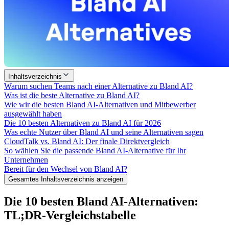
Inhaltsverzeichnis
Warum suchen Teams nach einer Alternative zu Bland AI?
Was ist die beste Alternative zu Bland AI?
Wie wir die besten Bland AI-Alternativen und Mitbewerber
ausgewählt haben
Die 10 besten Alternativen zu Bland AI für 2026
Was echte Nutzer über Bland AI und seine Alternativen sagen
CloudTalk vs. Bland AI: Der finale Direktvergleich
So wählen Sie die passende Bland AI-Alternative für Ihr
Unternehmen
Bereit für den Wechsel von Bland AI?
Gesamtes Inhaltsverzeichnis anzeigen
Die 10 besten Bland AI-Alternativen:
TL;DR-Vergleichstabelle