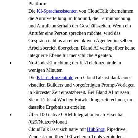
Plattform
Die
KI-Sprachassistenten
von CloudTalk übernehmen
die Anrufverteilung im Inbound, die Terminbuchung
und Anrufe außerhalb der Geschäftszeiten. Wenn ein
Anrufer eine Person sprechen möchte, wird das
Gespräch nahtlos an einen aktiven Agenten im selben
Arbeitsbereich übergeben. Bland AI verfügt über keine
integrierte Ebene für menschliche Agenten.
No-Code-Einrichtung der KI-Telefonzentrale in
wenigen Minuten
Die
KI-Telefonzentrale
von CloudTalk ist dank eines
visuellen Builders und vorgefertigten Prompt-Vorlagen
in kürzester Zeit einsatzbereit. Bei Bland AI müssen
Sie mit 2 bis 4 Wochen Entwicklungszeit rechnen, um
dasselbe Ergebnis zu erzielen.
Über 100 native CRM-Integrationen ab Essential
(€29/Nutzer/Monat)
CloudTalk lässt sich nativ mit
HubSpot
, Pipedrive,
Zendesk und über 100 weiteren Tools verbinden,