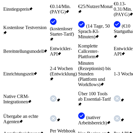
€0.13-
€0.14/Min.
€25/Nutzer/Monat
Einstiegspreis
0.31/Min.
(PAYG)
(PAYG)
(14 Tage, 50
(€10
Kostenlose Testversion
(kostenloser
Sprach-KI-
Startguth
Starter-Tarif)
Minuten)
Komplette
Entwickler-
Entwickle
Bereitstellungsmodell
Callcenter-
API
API
Plattform
Minuten
2-4 Wochen
(Rezeptionist) bis
Einrichtungszeit
(Entwicklung)
Stunden
1-3 Woch
(Plattform und
Workflows)
Über 100 Tools
Native CRM-
ab Essential-Tarif
Integrationen
Übergabe an echte
(nativer
Agenten
Arbeitsbereich)
Per Webhook