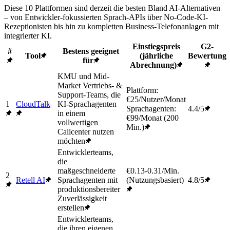
Diese 10 Plattformen sind derzeit die besten Bland AI-Alternativen
– von Entwickler-fokussierten Sprach-APIs über No-Code-KI-
Rezeptionisten bis hin zu kompletten Business-Telefonanlagen mit
integrierter KI.
Einstiegspreis
G2-
#
Bestens geeignet
Tool
(jährliche
Bewertung
für
Abrechnung)
KMU und Mid-
Market Vertriebs- &
Plattform:
Support-Teams, die
€25/Nutzer/Monat
1
CloudTalk
KI-Sprachagenten
Sprachagenten:
4.4/5
in einem
€99/Monat (200
vollwertigen
Min.)
Callcenter nutzen
möchten
Entwicklerteams,
die
maßgeschneiderte
€0.13-0.31/Min.
2
Retell AI
Sprachagenten mit
(Nutzungsbasiert)
4.8/5
produktionsbereiter
Zuverlässigkeit
erstellen
Entwicklerteams,
die ihren eigenen