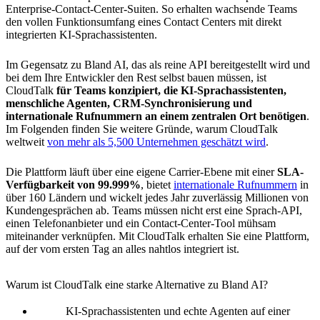
Enterprise-Contact-Center-Suiten. So erhalten wachsende Teams
den vollen Funktionsumfang eines Contact Centers mit direkt
integrierten KI-Sprachassistenten.
Im Gegensatz zu Bland AI, das als reine API bereitgestellt wird und
bei dem Ihre Entwickler den Rest selbst bauen müssen, ist
CloudTalk
für Teams konzipiert, die KI-Sprachassistenten,
menschliche Agenten, CRM-Synchronisierung und
internationale Rufnummern an einem zentralen Ort benötigen
.
Im Folgenden finden Sie weitere Gründe, warum CloudTalk
weltweit
von mehr als 5,500 Unternehmen geschätzt wird
.
Die Plattform läuft über eine eigene Carrier-Ebene mit einer
SLA-
Verfügbarkeit von 99.999%
, bietet
internationale Rufnummern
in
über 160 Ländern und wickelt jedes Jahr zuverlässig Millionen von
Kundengesprächen ab. Teams müssen nicht erst eine Sprach-API,
einen Telefonanbieter und ein Contact-Center-Tool mühsam
miteinander verknüpfen. Mit CloudTalk erhalten Sie eine Plattform,
auf der vom ersten Tag an alles nahtlos integriert ist.
Warum ist CloudTalk eine starke Alternative zu Bland AI?
KI-Sprachassistenten und echte Agenten auf einer