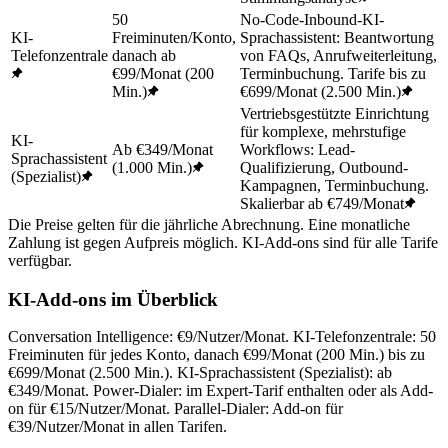
50
No-Code-Inbound-KI-
KI-
Freiminuten/Konto,
Sprachassistent: Beantwortung
Telefonzentrale
danach ab
von FAQs, Anrufweiterleitung,
€99/Monat (200
Terminbuchung. Tarife bis zu
Min.)
€699/Monat (2.500 Min.)
Vertriebsgestützte Einrichtung
für komplexe, mehrstufige
KI-
Ab €349/Monat
Workflows: Lead-
Sprachassistent
(1.000 Min.)
Qualifizierung, Outbound-
(Spezialist)
Kampagnen, Terminbuchung.
Skalierbar ab €749/Monat
Die Preise gelten für die jährliche Abrechnung. Eine monatliche
Zahlung ist gegen Aufpreis möglich. KI-Add-ons sind für alle Tarife
verfügbar.
KI-Add-ons im Überblick
Conversation Intelligence: €9/Nutzer/Monat. KI-Telefonzentrale: 50
Freiminuten für jedes Konto, danach €99/Monat (200 Min.) bis zu
€699/Monat (2.500 Min.). KI-Sprachassistent (Spezialist): ab
€349/Monat. Power-Dialer: im Expert-Tarif enthalten oder als Add-
on für €15/Nutzer/Monat. Parallel-Dialer: Add-on für
€39/Nutzer/Monat in allen Tarifen.