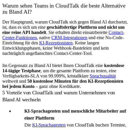
Warum sehen Teams in CloudTalk die beste Alternative
zu Bland AI?
Der Hauptgrund, warum CloudTalk sich gegen Bland AI durchsetzt,
ist, dass es sich um eine
geschäftsfertige Plattform und nicht um
eine reine API handelt
. Sie erhalten direkt einsatzbereite
Contact-
Center-Funktionen
, native
CRM-Integrationen
und eine No-Code-
Einrichtung für den
KI-Rezeptionisten
. Keine langen
Entwicklungsphasen, keine Webhook-Basteleien und kein
nachträglich angeflanschtes Contact-Center-Tool.
Im Gegensatz zu Bland AI bietet Ihnen CloudTalk eine
kostenlose
14-tägige Testphase
, um die gesamte Plattform zu testen, eine
Verfügbarkeits-SLA von 99.999%, kristallklare
Sprachqualität
weltweit und
50 kostenlose Minuten für den KI-Rezeptionisten
bei jedem Konto
– ganz ohne Kreditkarte.
5 Vorteile von CloudTalk und warum Unternehmen von
Bland AI wechseln
KI-Sprachagenten und menschliche Mitarbeiter auf
einer Plattform
Die
KI-Sprachagenten
von CloudTalk buchen Termine,