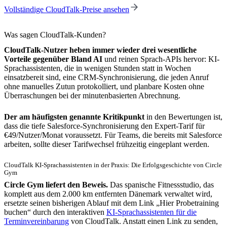
Vollständige CloudTalk-Preise ansehen
Was sagen CloudTalk-Kunden?
CloudTalk-Nutzer heben immer wieder drei wesentliche
Vorteile gegenüber Bland AI
und reinen Sprach-APIs hervor: KI-
Sprachassistenten, die in wenigen Stunden statt in Wochen
einsatzbereit sind, eine CRM-Synchronisierung, die jeden Anruf
ohne manuelles Zutun protokolliert, und planbare Kosten ohne
Überraschungen bei der minutenbasierten Abrechnung.
Der am häufigsten genannte Kritikpunkt
in den Bewertungen ist,
dass die tiefe Salesforce-Synchronisierung den Expert-Tarif für
€49/Nutzer/Monat voraussetzt. Für Teams, die bereits mit Salesforce
arbeiten, sollte dieser Tarifwechsel frühzeitig eingeplant werden.
CloudTalk KI-Sprachassistenten in der Praxis: Die Erfolgsgeschichte von Circle
Gym
Circle Gym liefert den Beweis.
Das spanische Fitnessstudio, das
komplett aus dem 2.000 km entfernten Dänemark verwaltet wird,
ersetzte seinen bisherigen Ablauf mit dem Link „Hier Probetraining
buchen“ durch den interaktiven
KI-Sprachassistenten für die
Terminvereinbarung
von CloudTalk. Anstatt einen Link zu senden,