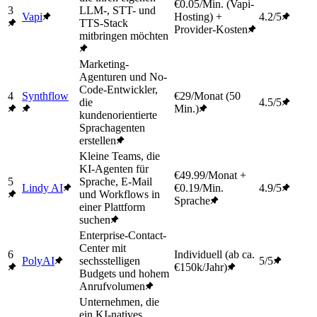
€0.05/Min. (Vapi-
3
LLM-, STT- und
Vapi
Hosting) +
4.2/5
TTS-Stack
Provider-Kosten
mitbringen möchten
Marketing-
Agenturen und No-
Code-Entwickler,
4
Synthflow
€29/Monat (50
die
4.5/5
Min.)
kundenorientierte
Sprachagenten
erstellen
Kleine Teams, die
KI-Agenten für
€49.99/Monat +
5
Sprache, E-Mail
Lindy AI
€0.19/Min.
4.9/5
und Workflows in
Sprache
einer Plattform
suchen
Enterprise-Contact-
Center mit
6
Individuell (ab ca.
PolyAI
sechsstelligen
5/5
€150k/Jahr)
Budgets und hohem
Anrufvolumen
Unternehmen, die
ein KI-natives