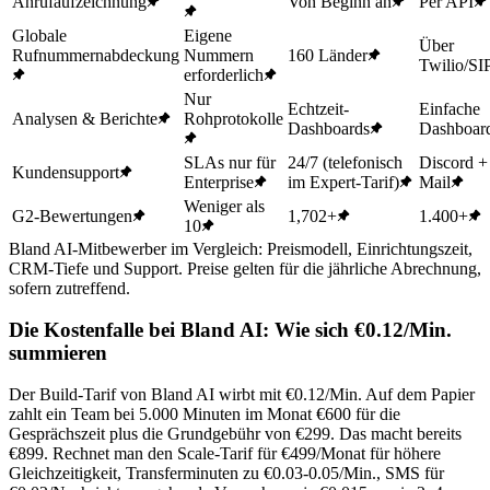
Anrufaufzeichnung
Von Beginn an
Per API
Globale
Eigene
Über
Rufnummernabdeckung
Nummern
160 Länder
Twilio/SI
erforderlich
Nur
Echtzeit-
Einfache
Analysen & Berichte
Rohprotokolle
Dashboards
Dashboar
SLAs nur für
24/7 (telefonisch
Discord +
Kundensupport
Enterprise
im Expert-Tarif)
Mail
Weniger als
G2-Bewertungen
1,702+
1.400+
10
Bland AI-Mitbewerber im Vergleich: Preismodell, Einrichtungszeit,
CRM-Tiefe und Support. Preise gelten für die jährliche Abrechnung,
sofern zutreffend.
Die Kostenfalle bei Bland AI: Wie sich €0.12/Min.
summieren
Der Build-Tarif von Bland AI wirbt mit €0.12/Min. Auf dem Papier
zahlt ein Team bei 5.000 Minuten im Monat €600 für die
Gesprächszeit plus die Grundgebühr von €299. Das macht bereits
€899. Rechnet man den Scale-Tarif für €499/Monat für höhere
Gleichzeitigkeit, Transferminuten zu €0.03-0.05/Min., SMS für