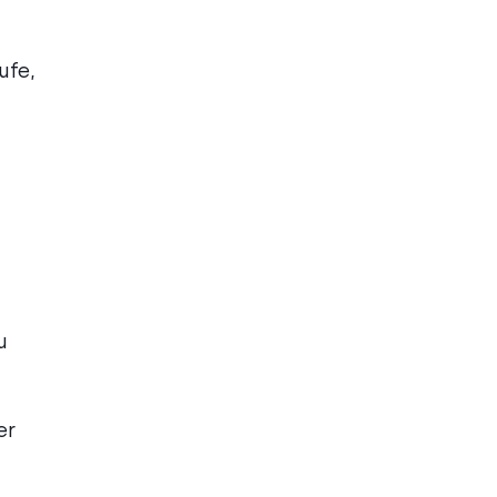
ufe,
u
er