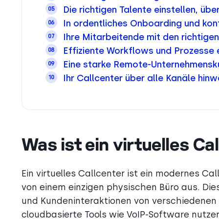
Die richtigen Talente einstellen, übe
05
In ordentliches Onboarding und kont
06
Ihre Mitarbeitende mit den richtig
07
Effiziente Workflows und Prozesse e
08
Eine starke Remote-Unternehmensk
09
Ihr Callcenter über alle Kanäle hi
10
Was ist ein virtuelles Ca
Ein virtuelles Callcenter ist ein modernes Ca
von einem einzigen physischen Büro aus. D
und Kundeninteraktionen von verschiedenen 
cloudbasierte Tools wie VoIP-Software nutze