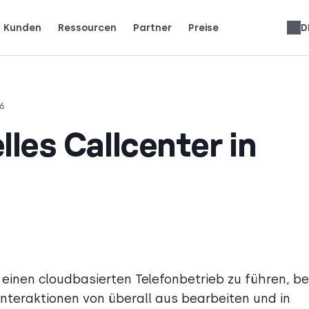
Kunden
Ressourcen
Partner
Preise
D
en
te Teams CloudTalk nutzen, um zu wachsen.
eschichte. Gewinnen Sie die Aufmerksamkeit.
Verdienen Sie 25 % MRR für jede Anmeldung.
Bis zu 30 % Umsatzbeteiligung auf Lebenszeit.
Telefonanlagen-Bewertungen
English
Español
Français
Português
Slovenčina
Italiano
العربية
Română
Svenska
Türkçe
Nederlands
עברית
26
lles Callcenter in
einen cloudbasierten Telefonbetrieb zu führen, be
teraktionen von überall aus bearbeiten und in