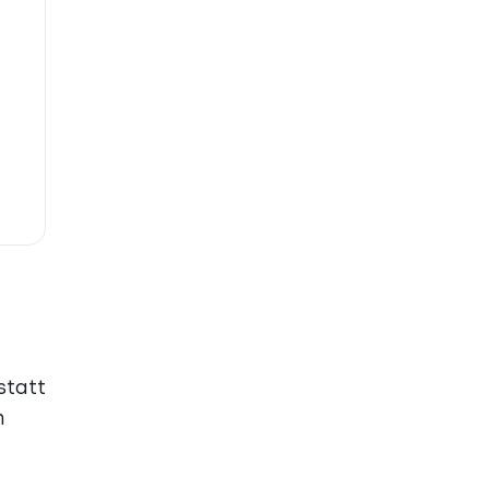
statt
n