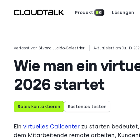
Produkt
Lösungen
KI
Unsere Apps herunterlad
Lesen Sie, wie ech
Sehen Sie, was Kunden sagen (und lieben).
Erzählen Sie Ihre G
Verfasst von
Silvana Lucido-Balestrieri
Aktualisiert am Juli 10, 20
Wie man ein virtue
2026 startet
Sales kontaktieren
Kostenlos testen
Ein
virtuelles Callcenter
zu starten bedeutet, 
dem Mitarbeitende remote arbeiten, Kundenin