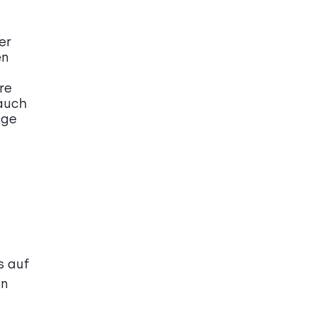
er
en
re
 auch
nge
s auf
en