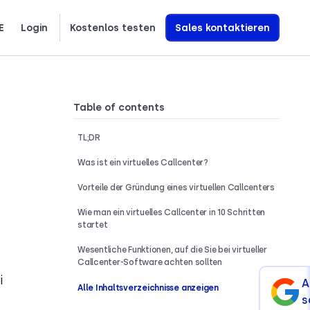
E
Login
Kostenlos testen
Sales kontaktieren
繁體中文
Ελληνικά
Polski
Erfahren Sie genau, wie wir KI-Sprachagenten entwickeln, die den Umsatz steigern
Table of contents
TL;DR
Was ist ein virtuelles Callcenter?
Vorteile der Gründung eines virtuellen Callcenters
Wie man ein virtuelles Callcenter in 10 Schritten
startet
Wesentliche Funktionen, auf die Sie bei virtueller
Callcenter-Software achten sollten
i
A
Alle Inhaltsverzeichnisse anzeigen
s