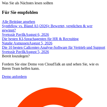
Was Sie als Nächstes lesen sollten
Für Sie empfohlen
Alle Beiträge ansehen
Synthflow vs. Bland AI (2026): Bewertet, verglichen & wer
gewinnt?
Svetozár Pavlík
August 6, 2026
Die besten KI-Sprachagenten für HR & Recruiting
Natalie Asmussen
August 5, 2026
Die 10 besten Callcenter-Analyse-Software für Vertrieb und Support
Svetozár Pavlík
August 5, 2026
Bereit loszulegen?
Fordern Sie eine Demo von CloudTalk an und sehen Sie, wie es
Ihrem Team helfen kann.
Demo anfordern