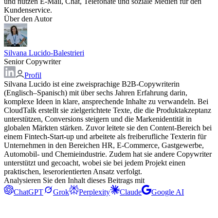
und nutzen E-Mail, Chat, Telefonate und soziale Medien für den
Kundenservice.
Über den Autor
Silvana Lucido-Balestrieri
Senior Copywriter
Profil
Silvana Lucido ist eine zweisprachige B2B-Copywriterin
(Englisch–Spanisch) mit über sechs Jahren Erfahrung darin,
komplexe Ideen in klare, ansprechende Inhalte zu verwandeln. Bei
CloudTalk erstellt sie zielgerichtete Texte, die die Produktakzeptanz
unterstützen, Conversions steigern und die Markenidentität in
globalen Märkten stärken. Zuvor leitete sie den Content-Bereich bei
einem Fintech-Start-up und arbeitete als freiberufliche Texterin für
Unternehmen in den Bereichen HR, E-Commerce, Gastgewerbe,
Automobil- und Chemieindustrie. Zudem hat sie andere Copywriter
unterstützt und gecoacht, wobei sie bei jedem Projekt einen
praktischen, leserorientierten Ansatz verfolgt.
Analysieren Sie den Inhalt dieses Beitrags mit
ChatGPT
Grok
Perplexity
Claude
Google AI