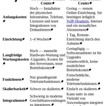
Center
Center
Hoch — Installation
Gering — remote
der physischen
Online-Einrichtung. Sie
Anfangskosten
Infrastruktur, Telefone,
benötigen lediglich
Lizenzen und teure
VoIP-Headsets
, Internet
Integrationen von
und ein monatliches
Drittanbietern
Abonnement
1 Tag, Remote-
Einrichtung
1–4 Wochen
Einrichtung durch den
Anbieter
Geringfügig —
Hoch — manuelle
Softwareanbieter ist für
Langfristige
Hardware-Wartung und
Upgrades
Wartungskosten
-Upgrades, Kosten für
verantwortlich, keine
den Serverraum, teure
zusätzlichen
Betriebskosten
Betriebskosten
Fortschrittliche,
Nur grundlegende
Funktionen
moderne
Telefoniefunktionen.
Telefoniefunktionen.
Skalierbarkeit
Schwer zu skalieren.
Einfach zu skalieren.
Kann nativ in eine
Schwierig in moderne
Vielzahl von
Integrationen
Geschäftsanwendungen
Anwendungen integriert
zu integrieren.