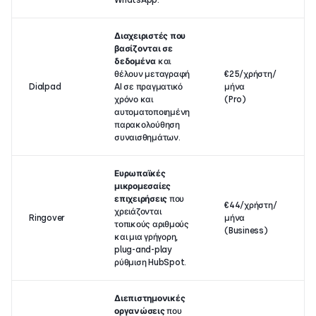
WhatsApp.
Διαχειριστές που
βασίζονται σε
δεδομένα
και
θέλουν μεταγραφή
€25/χρήστη/
Dialpad
AI σε πραγματικό
μήνα
χρόνο και
(Pro)
αυτοματοποιημένη
παρακολούθηση
συναισθημάτων.
Ευρωπαϊκές
μικρομεσαίες
επιχειρήσεις
που
€44/χρήστη/
χρειάζονται
Ringover
μήνα
τοπικούς αριθμούς
(Business)
και μια γρήγορη,
plug-and-play
ρύθμιση HubSpot.
Διεπιστημονικές
οργανώσεις
που