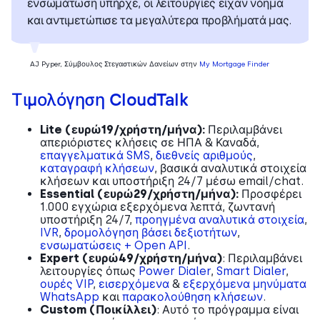
ενσωμάτωση υπήρχε, οι λειτουργίες είχαν νόημα
και αντιμετώπισε τα μεγαλύτερα προβλήματά μας.
AJ Pyper, Σύμβουλος Στεγαστικών Δανείων στην
My Mortgage Finder
Τιμολόγηση CloudTalk
Lite (ευρώ19/χρήστη/μήνα):
Περιλαμβάνει
απεριόριστες κλήσεις σε ΗΠΑ & Καναδά,
επαγγελματικά SMS
,
διεθνείς αριθμούς
,
καταγραφή κλήσεων
, βασικά αναλυτικά στοιχεία
κλήσεων και υποστήριξη 24/7 μέσω email/chat.
Essential (ευρώ29/χρήστη/μήνα):
Προσφέρει
1.000 εγχώρια εξερχόμενα λεπτά, ζωντανή
υποστήριξη 24/7,
προηγμένα αναλυτικά στοιχεία
,
IVR
,
δρομολόγηση βάσει δεξιοτήτων
,
ενσωματώσεις + Open API
.
Expert (ευρώ49/χρήστη/μήνα)
: Περιλαμβάνει
λειτουργίες όπως
Power Dialer
,
Smart Dialer
,
ουρές VIP
,
εισερχόμενα
&
εξερχόμενα μηνύματα
WhatsApp
και
παρακολούθηση κλήσεων
.
Custom (Ποικίλλει)
: Αυτό το πρόγραμμα είναι