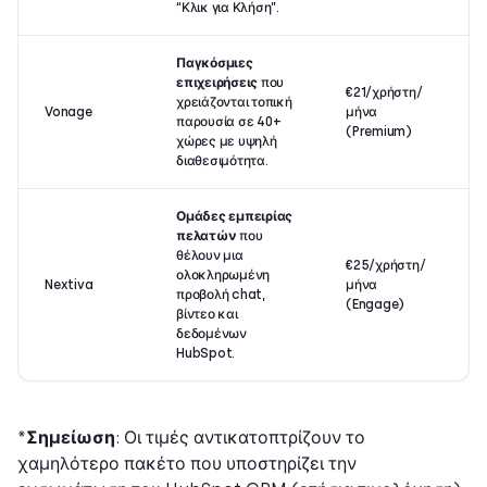
“Κλικ για Κλήση”.
Παγκόσμιες
επιχειρήσεις
που
€21/χρήστη/
χρειάζονται τοπική
Vonage
μήνα
παρουσία σε 40+
(Premium)
χώρες με υψηλή
διαθεσιμότητα.
Ομάδες εμπειρίας
πελατών
που
θέλουν μια
€25/χρήστη/
ολοκληρωμένη
Nextiva
μήνα
προβολή chat,
(Engage)
βίντεο και
δεδομένων
HubSpot.
*
Σημείωση
: Οι τιμές αντικατοπτρίζουν το
χαμηλότερο πακέτο που υποστηρίζει την