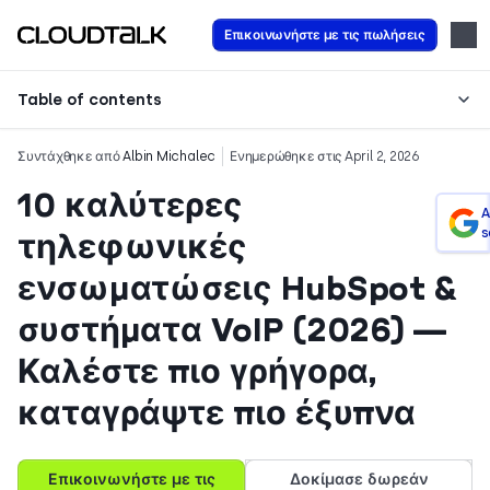
Επικοινωνήστε με τις πωλήσεις
Table of contents
Συντάχθηκε από
Albin Michalec
Ενημερώθηκε στις April 2, 2026
10 καλύτερες
A
s
τηλεφωνικές
ενσωματώσεις HubSpot &
συστήματα VoIP (2026) —
Καλέστε πιο γρήγορα,
καταγράψτε πιο έξυπνα
Επικοινωνήστε με τις
Δοκίμασε δωρεάν