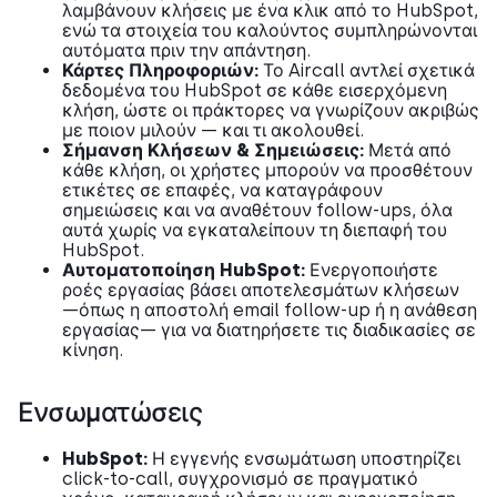
λαμβάνουν κλήσεις με ένα κλικ από το HubSpot,
ενώ τα στοιχεία του καλούντος συμπληρώνονται
αυτόματα πριν την απάντηση.
Κάρτες Πληροφοριών:
Το Aircall αντλεί σχετικά
δεδομένα του HubSpot σε κάθε εισερχόμενη
κλήση, ώστε οι πράκτορες να γνωρίζουν ακριβώς
με ποιον μιλούν — και τι ακολουθεί.
Σήμανση Κλήσεων & Σημειώσεις:
Μετά από
κάθε κλήση, οι χρήστες μπορούν να προσθέτουν
ετικέτες σε επαφές, να καταγράφουν
σημειώσεις και να αναθέτουν follow-ups, όλα
αυτά χωρίς να εγκαταλείπουν τη διεπαφή του
HubSpot.
Αυτοματοποίηση HubSpot:
Ενεργοποιήστε
ροές εργασίας βάσει αποτελεσμάτων κλήσεων
—όπως η αποστολή email follow-up ή η ανάθεση
εργασίας— για να διατηρήσετε τις διαδικασίες σε
κίνηση.
Ενσωματώσεις
HubSpot:
Η εγγενής ενσωμάτωση υποστηρίζει
click-to-call, συγχρονισμό σε πραγματικό