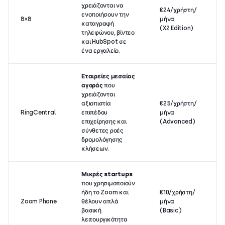
χρειάζονται να
€24/χρήστη/
ενοποιήσουν την
8×8
μήνα
καταγραφή
(X2 Edition)
τηλεφώνου, βίντεο
και HubSpot σε
ένα εργαλείο.
Εταιρείες μεσαίας
αγοράς
που
χρειάζονται
αξιοπιστία
€25/χρήστη/
RingCentral
επιπέδου
μήνα
επιχείρησης και
(Advanced)
σύνθετες ροές
δρομολόγησης
κλήσεων.
Μικρές startups
που χρησιμοποιούν
ήδη το Zoom και
€10/χρήστη/
Zoom Phone
θέλουν απλά
μήνα
βασική
(Basic)
λειτουργικότητα