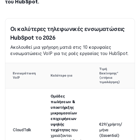
του HubSpot.
Οι καλύτερες τηλεφωνικές ενσωματώσεις
HubSpot το 2026
Ακολουθεί μια γρήγορη ματιά στις 10 κορυφαίες
ενσωματώσεις VoIP για τις ροές εργασίας του HubSpot.
Τιμή
Ενσωμάτωση
Εκκίνησης
*
Καλύτερο για
VoIP
(ετήσια
τιμολόγηση)
Ομάδες
πωλήσεων &
υποστήριξης
μικρομεσαίων
επιχειρήσεων
υψηλής
€29/χρήστη/
CloudTalk
ταχύτητας
που
μήνα
χρειάζονται
(Essential)