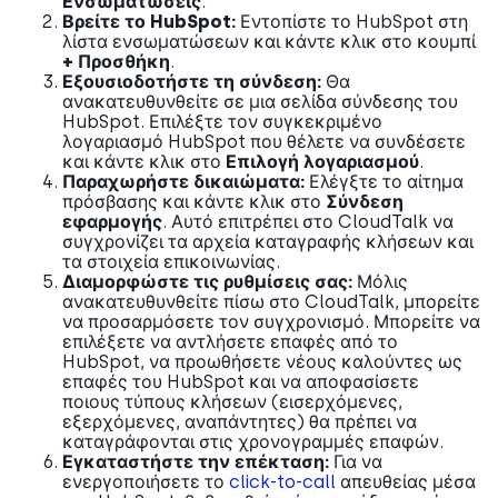
Ενσωματώσεις
.
Βρείτε το HubSpot:
Εντοπίστε το HubSpot στη
λίστα ενσωματώσεων και κάντε κλικ στο κουμπί
+ Προσθήκη
.
Εξουσιοδοτήστε τη σύνδεση:
Θα
ανακατευθυνθείτε σε μια σελίδα σύνδεσης του
HubSpot. Επιλέξτε τον συγκεκριμένο
λογαριασμό HubSpot που θέλετε να συνδέσετε
και κάντε κλικ στο
Επιλογή λογαριασμού
.
Παραχωρήστε δικαιώματα:
Ελέγξτε το αίτημα
πρόσβασης και κάντε κλικ στο
Σύνδεση
εφαρμογής
. Αυτό επιτρέπει στο CloudTalk να
συγχρονίζει τα αρχεία καταγραφής κλήσεων και
τα στοιχεία επικοινωνίας.
Διαμορφώστε τις ρυθμίσεις σας:
Μόλις
ανακατευθυνθείτε πίσω στο CloudTalk, μπορείτε
να προσαρμόσετε τον συγχρονισμό. Μπορείτε να
επιλέξετε να αντλήσετε επαφές από το
HubSpot, να προωθήσετε νέους καλούντες ως
επαφές του HubSpot και να αποφασίσετε
ποιους τύπους κλήσεων (εισερχόμενες,
εξερχόμενες, αναπάντητες) θα πρέπει να
καταγράφονται στις χρονογραμμές επαφών.
Εγκαταστήστε την επέκταση:
Για να
ενεργοποιήσετε το
click-to-call
απευθείας μέσα