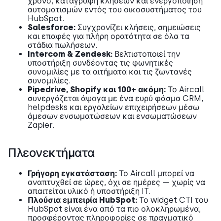
χρόνο, καταγραφή κλήσεων και ενεργοποίηση
αυτοματισμών εντός του οικοσυστήματος του
HubSpot.
Salesforce:
Συγχρονίζει κλήσεις, σημειώσεις
και επαφές για πλήρη ορατότητα σε όλα τα
στάδια πωλήσεων.
Intercom & Zendesk:
Βελτιστοποιεί την
υποστήριξη συνδέοντας τις φωνητικές
συνομιλίες με τα αιτήματα και τις ζωντανές
συνομιλίες.
Pipedrive, Shopify και 100+ ακόμη:
Το Aircall
συνεργάζεται άψογα με ένα ευρύ φάσμα CRM,
helpdesks και εργαλείων επιχειρήσεων μέσω
άμεσων ενσωματώσεων και ενσωματώσεων
Zapier.
Πλεονεκτήματα
Γρήγορη εγκατάσταση:
Το Aircall μπορεί να
αναπτυχθεί σε ώρες, όχι σε ημέρες — χωρίς να
απαιτείται υλικό ή υποστήριξη IT.
Πλούσια εμπειρία HubSpot:
Το widget CTI του
HubSpot είναι ένα από τα πιο ολοκληρωμένα,
προσφέροντας πληροφορίες σε πραγματικό