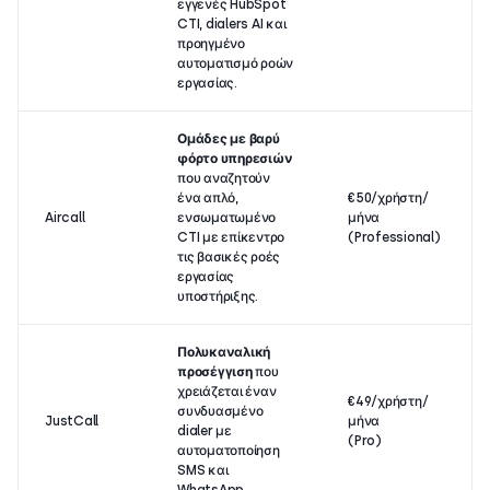
εγγενές HubSpot
CTI, dialers AI και
προηγμένο
αυτοματισμό ροών
εργασίας.
Ομάδες με βαρύ
φόρτο υπηρεσιών
που αναζητούν
ένα απλό,
€50/χρήστη/
Aircall
ενσωματωμένο
μήνα
CTI με επίκεντρο
(Professional)
τις βασικές ροές
εργασίας
υποστήριξης.
Πολυκαναλική
προσέγγιση
που
χρειάζεται έναν
€49/χρήστη/
συνδυασμένο
JustCall
μήνα
dialer με
(Pro)
αυτοματοποίηση
SMS και