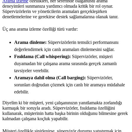
Arama izleme
özellikleri, her seferinde olağanüstü arama
deneyimleri sunmanıza yardımcı olmada kritik bir rol oynar.
Süpervizörlerin ve yöneticilerin aramaları gerçekleşirken
denetlemelerine ve gerekirse destek sağlamalarına olanak tanır.
Üç ana arama izleme özelliği türü vardır:
Arama dinleme:
Süpervizörlerin temsilci performansını
değerlendirmek için canlı aramaları dinlemesini sağlar.
Fısıldama (Call whispering):
Süpervizörler, müşteri
duyamadan bir çalışana arama sırasında gerçek zamanlı
tavsiyeler verebilir.
Aramaya dahil olma (Call barging):
Süpervizörler,
sorunları doğrudan çözmek için canlı bir aramaya müdahale
edebilir.
Diyelim ki bir müşteri, yeni çalışanınızın yanıtlamakta zorlandığı
karmaşık bir soruyla aradı. Süpervizörler, fısıldama özelliğini
kullanarak, müşterinin hatta başka birinin olduğunu bilmesine gerek
kalmadan çalışana koçluk yapabilir.
Müşteri özellikle sinirlenirse, süpervizör durumu yatıştırmak için