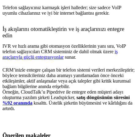
Telefon sağlayıcınız karmaşık işleri halleder; size sadece VoIP
uyumlu cihazlarınız ve iyi bir internet bağlantısı gerekir.
İş akışlarını otomatikleştirin ve iş araçlarınızı entegre
edin
IVR ve hızlı arama gibi otomasyon özelliklerinin yanı sıra, VoIP
telefon sağlayıcıları CRM sisteminiz de dahil olmak üzere
iş
araçlarıyla güçlü entegrasyonlar
sunar.
CRM’inizle entegre çalışan bir telefon sistemi verileri merkezileştirir;
böylece temsilcileriniz daha aramayı yanıtlamadan önce önceki
etkileşimler, aktif anlaşmalar veya açık talepler gibi kritik kurumsal
bağlam bilgilerine anında erişebilir.
Örneğin, CloudTalk’u Pipedrive ile entegre eden müşteri adayı
oluşturma yazılım şirketi Leadspicker,
satış döngüsünün süresini
%92 oranında
kısalttı. Üstelik şirketin büyümesini ve kârlılığını da
artırdı.
Önerilen makaleler