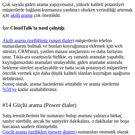
Çok sayıda giden arama yapıyorsanız, yüksek kaliteli potansiyel
müşterilerle bağlantı kurmanıza yardımcı olurken verimliliği artırmak
için
akıllı arama
çok önemlidir.
İşte
CloudTalk'ta nasıl çalıştığı
.
Akıllı arama özelliğimiz (smart dialer)
müşterilerin telefon
numaralarını bulmak ve bunları kuyruğunuza eklemek için web
sitenizi, CRM'inizi, yardım masası araçlarınızı ve daha fazlasını
tarar. Tıkla-ara uzantısıyla birlikte, eş zamanlı aramalar yapabilir,
kuyruğunuzdaki aramaları sıralayabilir, giden aramalar arasında
bekleme süreleri ayarlayabilir ve hatta sıcak potansiyel müşterilere
öncelik vermek için daha düşük kaliteli olanları kuyruğun aşağısına
itebilirsiniz.
Sonuç olarak, arama hacimlerini artırabilir ve arama sürelerini
%50'ye
kadar azaltabilirsiniz.
#14 Güçlü arama (Power dialer)
Satış temsilcilerinin bir numarayı bulup araması yalnızca birkaç
saniye sürebilir, ancak bu saniyeler dakikalara, o dakikalar ise boşa
harcanan saatlere dönüşebilir.
Güçlü arama özellikleri (power dialers)
numaraları otomatik olarak