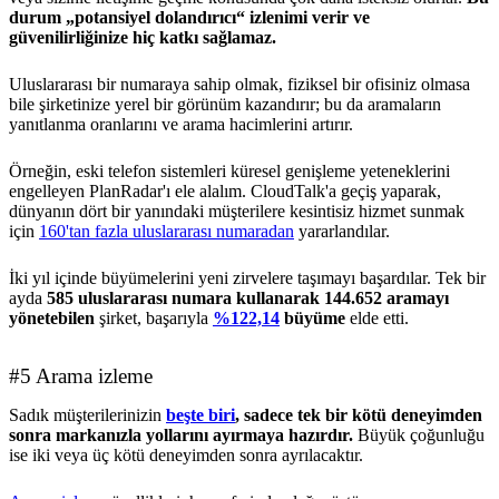
durum „potansiyel dolandırıcı“ izlenimi verir ve
güvenilirliğinize hiç katkı sağlamaz.
Uluslararası bir numaraya sahip olmak, fiziksel bir ofisiniz olmasa
bile şirketinize yerel bir görünüm kazandırır; bu da aramaların
yanıtlanma oranlarını ve arama hacimlerini artırır.
Örneğin, eski telefon sistemleri küresel genişleme yeteneklerini
engelleyen PlanRadar'ı ele alalım. CloudTalk'a geçiş yaparak,
dünyanın dört bir yanındaki müşterilere kesintisiz hizmet sunmak
için
160'tan fazla uluslararası numaradan
yararlandılar.
İki yıl içinde büyümelerini yeni zirvelere taşımayı başardılar. Tek bir
ayda
585 uluslararası numara kullanarak 144.652 aramayı
yönetebilen
şirket, başarıyla
%122,14
büyüme
elde etti.
#5 Arama izleme
Sadık müşterilerinizin
beşte biri
, sadece tek bir kötü deneyimden
sonra markanızla yollarını ayırmaya hazırdır.
Büyük çoğunluğu
ise iki veya üç kötü deneyimden sonra ayrılacaktır.