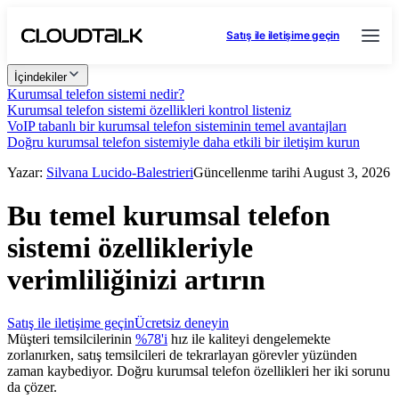
Satış ile iletişime geçin
İçindekiler
Kurumsal telefon sistemi nedir?
Kurumsal telefon sistemi özellikleri kontrol listeniz
VoIP tabanlı bir kurumsal telefon sisteminin temel avantajları
Doğru kurumsal telefon sistemiyle daha etkili bir iletişim kurun
Yazar:
Silvana Lucido-Balestrieri
Güncellenme tarihi August 3, 2026
Bu temel kurumsal telefon
sistemi özellikleriyle
verimliliğinizi artırın
Satış ile iletişime geçin
Ücretsiz deneyin
Müşteri temsilcilerinin
%78'i
hız ile kaliteyi dengelemekte
zorlanırken, satış temsilcileri de tekrarlayan görevler yüzünden
zaman kaybediyor. Doğru kurumsal telefon özellikleri her iki sorunu
da çözer.