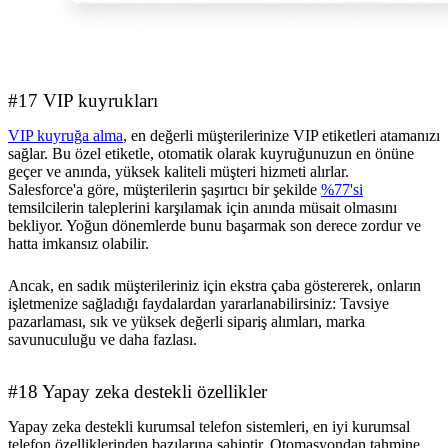
#17 VIP kuyrukları
VIP kuyruğa alma
, en değerli müşterilerinize VIP etiketleri atamanızı
sağlar. Bu özel etiketle, otomatik olarak kuyruğunuzun en önüne
geçer ve anında, yüksek kaliteli müşteri hizmeti alırlar.
Salesforce'a göre, müşterilerin şaşırtıcı bir şekilde
%77'si
temsilcilerin taleplerini karşılamak için anında müsait olmasını
bekliyor. Yoğun dönemlerde bunu başarmak son derece zordur ve
hatta imkansız olabilir.
Ancak, en sadık müşterileriniz için ekstra çaba göstererek, onların
işletmenize sağladığı faydalardan yararlanabilirsiniz: Tavsiye
pazarlaması, sık ve yüksek değerli sipariş alımları, marka
savunuculuğu ve daha fazlası.
#18 Yapay zeka destekli özellikler
Yapay zeka destekli kurumsal telefon sistemleri, en iyi kurumsal
telefon özelliklerinden bazılarına sahiptir. Otomasyondan tahmine