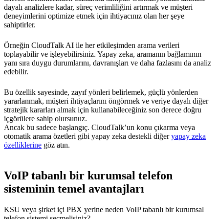
dayalı analizlere kadar, süreç verimliliğini artırmak ve müşteri
deneyimlerini optimize etmek için ihtiyacınız olan her şeye
sahiptirler.
Örneğin CloudTalk AI ile her etkileşimden arama verileri
toplayabilir ve işleyebilirsiniz. Yapay zeka, aramanın bağlamının
yanı sıra duygu durumlarını, davranışları ve daha fazlasını da analiz
edebilir.
Bu özellik sayesinde, zayıf yönleri belirlemek, güçlü yönlerden
yararlanmak, müşteri ihtiyaçlarını öngörmek ve veriye dayalı diğer
stratejik kararları almak için kullanabileceğiniz son derece doğru
içgörülere sahip olursunuz.
Ancak bu sadece başlangıç. CloudTalk’un konu çıkarma veya
otomatik arama özetleri gibi yapay zeka destekli diğer
yapay zeka
özelliklerine
göz atın.
VoIP tabanlı bir kurumsal telefon
sisteminin temel avantajları
KSU veya şirket içi PBX yerine neden VoIP tabanlı bir kurumsal
telefon sistemi seçmelisiniz?