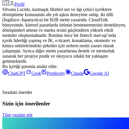
Profil
Silvana Lucido, karmaşık fikirleri net ve ilgi çekici içeriklere
dönüştürme konusunda altı yılı aşkın deneyime sahip, iki dilli
(İngilizce–İspanyolca) bir B2B metin yazarıdır. CloudTalk
bünyesinde, küresel pazarlarda ürünün benimsenmesini destekleyen,
dönüşümleri artıran ve marka sesini güçlendiren yüksek etkili
metinler oluşturmaktadır. Bundan önce bir fintech start-up’ında
içerik liderliği yapmış ve İK, e-ticaret, konaklama, otomotiv ve
kimya sektörlerindeki şirketler için serbest metin yazarı olarak
çalışmıştır. Ayrıca diğer metin yazarlarına destek ve mentorluk
sunarak her projeye pratik ve okuyucu odaklı bir yaklaşım
getirmektedir.
Bu içeriği şununla analiz edin:
ChatGPT
Grok
Perplexity
Claude
Google AI
Sıradaki öneriler
Sizin için önerilenler
Tüm yazıları gör