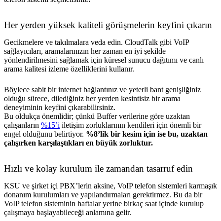
Her yerden yüksek kaliteli görüşmelerin keyfini çıkarın
Gecikmelere ve takılmalara veda edin. CloudTalk gibi VoIP
sağlayıcıları, aramalarınızın her zaman en iyi şekilde
yönlendirilmesini sağlamak için küresel sunucu dağıtımı ve canlı
arama kalitesi izleme özelliklerini kullanır.
Böylece sabit bir internet bağlantınız ve yeterli bant genişliğiniz
olduğu sürece, dilediğiniz her yerden kesintisiz bir arama
deneyiminin keyfini çıkarabilirsiniz.
Bu oldukça önemlidir; çünkü Buffer verilerine göre uzaktan
çalışanların
%15’i
iletişim zorluklarının kendileri için önemli bir
engel olduğunu belirtiyor.
%8’lik bir kesim için ise bu, uzaktan
çalışırken karşılaştıkları en büyük zorluktur.
Hızlı ve kolay kurulum ile zamandan tasarruf edin
KSU ve şirket içi PBX’lerin aksine, VoIP telefon sistemleri karmaşık
donanım kurulumları ve yapılandırmaları gerektirmez. Bu da bir
VoIP telefon sisteminin haftalar yerine birkaç saat içinde kurulup
çalışmaya başlayabileceği anlamına gelir.