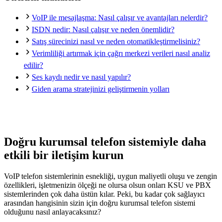
VoIP ile mesajlaşma: Nasıl çalışır ve avantajları nelerdir?
ISDN nedir: Nasıl çalışır ve neden önemlidir?
Satış sürecinizi nasıl ve neden otomatikleştirmelisiniz?
Verimliliği artırmak için çağrı merkezi verileri nasıl analiz
edilir?
Ses kaydı nedir ve nasıl yapılır?
Giden arama stratejinizi geliştirmenin yolları
Doğru kurumsal telefon sistemiyle daha
etkili bir iletişim kurun
VoIP telefon sistemlerinin esnekliği, uygun maliyetli oluşu ve zengin
özellikleri, işletmenizin ölçeği ne olursa olsun onları KSU ve PBX
sistemlerinden çok daha üstün kılar. Peki, bu kadar çok sağlayıcı
arasından hangisinin sizin için doğru kurumsal telefon sistemi
olduğunu nasıl anlayacaksınız?