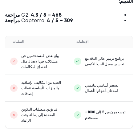
قييم:
4.3 / 5 – 465 مراجعة
G2:
4 / 5 – 309 مراجعة
Capterra:
الإيجابيات
السلبيات
يبلغ بعض المستخدمين عن
برنامج ترميز عالي الدقة مع
مشكلات في الاتصال مثل
تحسين معدل البت التكيفي
انقطاع المكالمات
العديد من التكاليف الإضافية
تسعير أساسي تنافسي
والميزات الأساسية تتطلب
لمختلف أحجام الأعمال
إضافات
قد تؤدي متطلبات التكوين
توسع مرن من 5 إلى 1000+
المعقدة إلى إطالة وقت
مستخدم
الإعداد