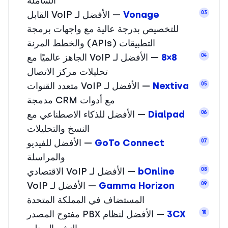
الشاملة
Vonage
— الأفضل لـ VoIP القابل
03
للتخصيص بدرجة عالية مع واجهات برمجة
التطبيقات (APIs) والخطط المرنة
8×8
— الأفضل لـ VoIP الجاهز عالميًا مع
04
تحليلات مركز الاتصال
Nextiva
— الأفضل لـ VoIP متعدد القنوات
05
مع أدوات CRM مدمجة
Dialpad
— الأفضل للذكاء الاصطناعي مع
06
النسخ والتحليلات
GoTo Connect
— الأفضل للفيديو
07
والمراسلة
bOnline
— الأفضل لـ VoIP الاقتصادي
08
Gamma Horizon
— الأفضل لـ VoIP
09
المستضاف في المملكة المتحدة
3CX
— الأفضل لنظام PBX مفتوح المصدر
10