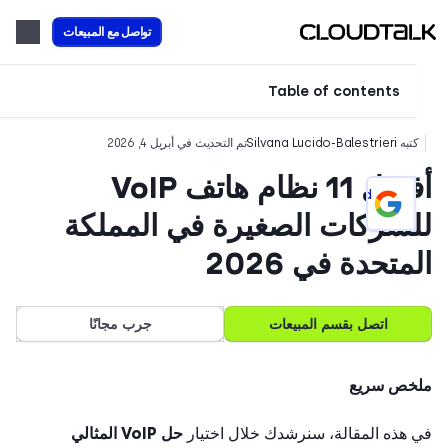
تواصل مع المبيعات
Table of contents
تبه
Silvana Lucido-Balestrieri
تم التحديث في أبريل 4, 2026
أفضل 11 نظام هاتف VoIP
Add CloudTalk as a preferred
source on Google
شركات الصغيرة في المملكة
متحدة في 2026
اتصل بقسم المبيعات
جرب مجانًا
خص سريع
هذه المقالة، سنرشدك خلال اختيار
حل VoIP المثالي