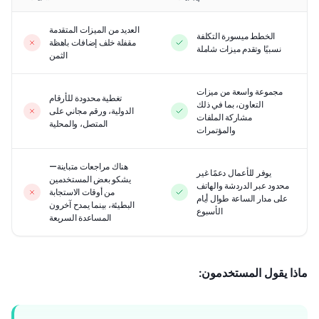
العديد من الميزات المتقدمة
الخطط ميسورة التكلفة
مقفلة خلف إضافات باهظة
نسبيًا وتقدم ميزات شاملة
الثمن
مجموعة واسعة من ميزات
تغطية محدودة للأرقام
التعاون، بما في ذلك
الدولية، و‎رقم مجاني على
مشاركة الملفات
المتصل‏، والمحلية
والمؤتمرات
هناك مراجعات متباينة—
يوفر للأعمال دعمًا غير
يشكو بعض المستخدمين
محدود عبر الدردشة والهاتف
من أوقات الاستجابة
على مدار الساعة طوال أيام
البطيئة، بينما يمدح آخرون
الأسبوع
المساعدة السريعة
ا يقول المستخدمون: