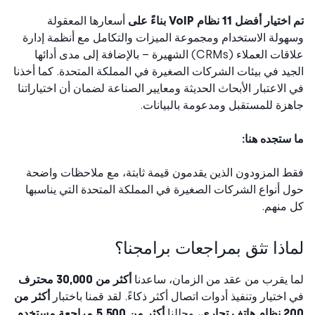
يار أفضل 11 نظام VoIP بناءً على
أسعارها المعقولة
ولة الاستخدام ومجموعة الميزات والتكامل مع أنظمة إدارة
علاقات العملاء (CRMs) الشهيرة – بالإضافة إلى مدى أدائها
يد في بيئات الشركات الصغيرة في المملكة المتحدة. كما أخذنا
الاعتبار الأبحاث الحديثة ومعايير الصناعة لضمان أن اختياراتنا
زة للمستقبل ومدعومة بالبيانات.
ستجده هنا:
 المزودون الذين يقدمون قيمة ثابتة، مع ملاحظات واضحة
 أنواع الشركات الصغيرة في المملكة المتحدة التي يناسبها
منهم.
اذا تثق بمراجعات برامجنا؟
 يقرب من عقد من الزمان، ساعدنا
أكثر من 30,000 محترف
اختيار وتنفيذ أدوات اتصال أكثر ذكاءً. لقد قمنا باختبار
أكثر من
تف تجاري
، وحللنا
أكثر من 5,500 مراجعة مستخدم