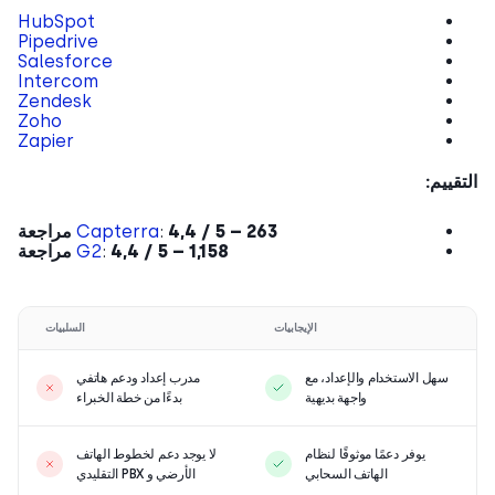
HubSpot
Pipedrive
Salesforce
Intercom
Zendesk
Zoho
Zapier
قييم:
4,4 / 5 – 263 مراجعة
:
Capterra
4,4 / 5 – 1,158 مراجعة
:
G2
الإيجابيات
السلبيات
سهل الاستخدام والإعداد، مع
مدرب إعداد ودعم هاتفي
واجهة بديهية
بدءًا من خطة الخبراء
يوفر دعمًا موثوقًا لنظام
لا يوجد دعم لخطوط الهاتف
الهاتف السحابي
الأرضي و PBX التقليدي