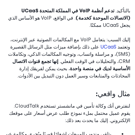
تأكيد.
تدعم أنظمة VoIP في المملكة المتحدة UCaaS
اتصالات الموحدة كخدمة)
. في الواقع، VoIP هو الأساس الذي
UC ممكنًا.
إليك السبب: يتعامل VoIP مع المكالمات الصوتية عبر الإنترنت،
تمد
UCaaS
على ذلك بإضافة ميزات مثل الرسائل القصيرة
(SMS)، و مراسلة واتساب، وتوجيه المكالمات الذكي، وتكاملات
ت في الوقت الفعلي.
إنها تجمع قنوات الاتصال
ساسية لديك في منصة واحدة
، بحيث يمكن لفريقك إدارة
حادثات والمتابعات وسير العمل دون التبديل بين الأدوات.
ال واقعي:
لنفترض أنك وكالة تأمين في مانشستر تستخدم CloudTalk.
وم عميل محتمل بملء نموذج طلب عرض أسعار على موقعك
لكتروني. إليك ما يحدث بعد ذلك:
يتلقى مندوب المبيعات إشعارًا فوريًا ويُجري مكالمة عبر