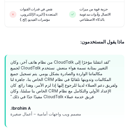
حزمة قوية من ميزات
نقص في قدرات القنوات
الاتصال وأدوات مدعومة
المتعددة (البريد الإلكتروني،
بالذكاء الاصطناعي
مؤتمرات الفيديو، إلخ.)
ا يقول المستخدمون:
“لقد انتقلنا مؤخرًا إلى CloudTalk من نظام هاتف آخر، وكان
التغيير بمثابة نسمة هواء منعش. نستخدم CloudTalk لجميع
مكالماتنا الواردة والصادرة بشكل يومي. يتم تسجيل جميع
المكالمات وتدوينها تلقائيًا في نظام CRM الخاص بنا، جاهزة لنا
ولفريق دعم العملاء لدينا للرجوع إليها إذا لزم الأمر، وهذا رائع. كان
الإعداد الأولي والتكامل مع نظام CRM الخاص بنا سلسًا، وكان
فريق خدمة عملاء CloudTalk مفيدًا جدًا في ذلك.”
Ibrahim A.
مصمم ويب واجهات أمامية – أعمال صغيرة