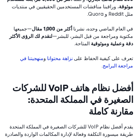
وقة
، وراقبنا مناقشات المستخدمين الحقيقيين في منتديات
و Quora.
العام الماضي وحده، نشرنا
أكثر من 1,000 مقال
—جميعها
وبة ومراجعة من قبل البشر، للبشر—
لنقدم لك الرؤى الأكثر
 وعملية وموثوقية
المتاحة.
ف على كيفية الحفاظ على
نزاهة محتوانا
و
منهجيتنا في
جعة البرامج
.
أفضل نظام هاتف VoIP للشركات
صغيرة في المملكة المتحدة:
ارنة كاملة
يقدم أفضل نظام VoIP للشركات الصغيرة في المملكة المتحدة
قة ميسورة التكلفة وفعالة لإدارة المكالمات الواردة والصادرة