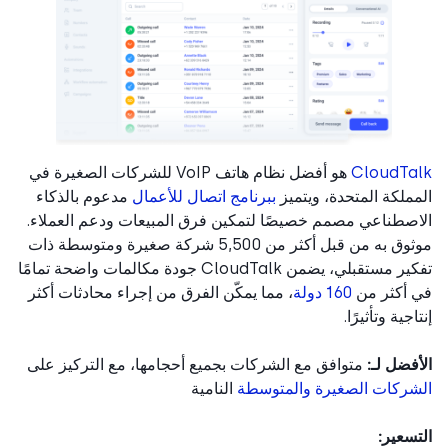
CloudTa
هو أفضل نظام هاتف VoIP للشركات الصغيرة في
ملكة المتحدة، ويتميز
ببرنامج اتصال للأعمال
مدعوم بالذكاء
صطناعي مصمم خصيصًا لتمكين فرق المبيعات ودعم العملاء.
موثوق به من قبل أكثر من 5,500 شركة صغيرة ومتوسطة ذات
تفكير مستقبلي، يضمن CloudTalk جودة مكالمات واضحة تمامًا
 أكثر من
160 دولة
، مما يمكّن الفرق من إجراء محادثات أكثر
جية وتأثيرًا.
فضل لـ:
متوافق مع الشركات بجميع أحجامها، مع التركيز على
ركات الصغيرة والمتوسطة
النامية
سعير: