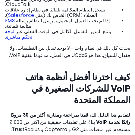
CloudTalk.
يسجل النظام المكالمة تلقائيًا في نظام إدارة علاقات
العملاء (CRM) الخاص بك (مثل
Salesforce
).
إذا لم يجب العميل المحتمل، يرسل النظام رسالة
SMS
متابعة تلقائية.
يتتبع المدير التفاعل الكامل في الوقت الفعلي عبر
لوحة
تحكم مباشرة
.
ث كل ذلك في نظام واحد—لا يوجد تبديل بين التطبيقات، ولا
لسياق. هذا هو UCaaS في العمل، مدعومًا بتقنية VoIP.
ف اخترنا أفضل أنظمة هاتف
VoIP للشركات الصغيرة في
مملكة المتحدة
ديم هذا الدليل لك،
قمنا بمراجعة ومقارنة أكثر من 30 مزودًا
ًا لخدمة VoIP
بناءً على تعليقات حقيقية من أكثر من 2,000
م عبر منصات مثل G2 و Capterra و TrustRadius.