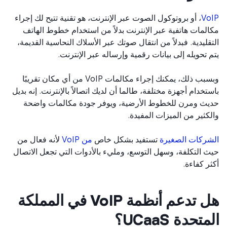
Vo
، أو بروتوكول الصوت عبر الإنترنت، هو تقنية تتيح لك إجراء
لمات هاتفية عبر الإنترنت بدلاً من استخدام خطوط الهاتف
قليدية. فبدلاً من انتقال صوتك عبر الأسلاك النحاسية القديمة،
 تحويله إلى بيانات رقمية وإرساله عبر الإنترنت.
وبسبب ذلك، يمكنك إجراء مكالمات VoIP من أي مكان تقريبًا
تخدام أجهزة مختلفة، طالما أن لديك اتصالاً بالإنترنت. إنه بديل
ث ومرن للخطوط الأرضية، ويوفر جودة مكالمات واضحة
كثير من الميزات المفيدة.
ركات الصغيرة
تستفيد بشكل خاص
من VoIP
لأنه فعال من
 التكلفة، وسهل التوسع، ومليء بالأدوات التي تجعل الاتصال
ر كفاءة.
هل تدعم أنظمة VoIP في المملكة
تحدة UCaaS؟