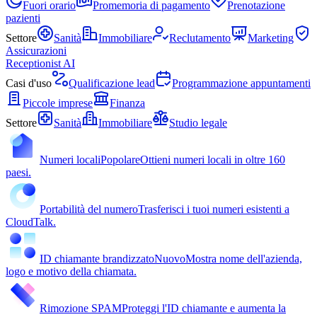
Fuori orario
Promemoria di pagamento
Prenotazione
pazienti
Settore
Sanità
Immobiliare
Reclutamento
Marketing
Assicurazioni
Receptionist AI
Casi d'uso
Qualificazione lead
Programmazione appuntamenti
Piccole imprese
Finanza
Settore
Sanità
Immobiliare
Studio legale
Numeri locali
Popolare
Ottieni numeri locali in oltre 160
paesi.
Portabilità del numero
Trasferisci i tuoi numeri esistenti a
CloudTalk.
ID chiamante brandizzato
Nuovo
Mostra nome dell'azienda,
logo e motivo della chiamata.
Rimozione SPAM
Proteggi l'ID chiamante e aumenta la