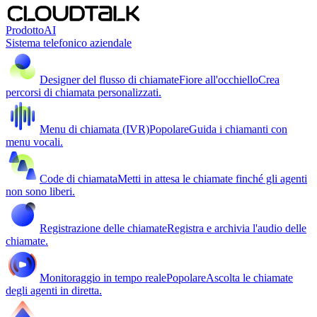
Prodotto
AI
Sistema telefonico aziendale
Designer del flusso di chiamate
Fiore all'occhiello
Crea
percorsi di chiamata personalizzati.
Menu di chiamata (IVR)
Popolare
Guida i chiamanti con
menu vocali.
Code di chiamata
Metti in attesa le chiamate finché gli agenti
non sono liberi.
Registrazione delle chiamate
Registra e archivia l'audio delle
chiamate.
Monitoraggio in tempo reale
Popolare
Ascolta le chiamate
degli agenti in diretta.