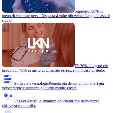
Supporto: 80% in
meno di chiamate perse. Risposta 4 volte più veloce.
Leggi il caso di
studio
IT: 30% di agenti più
produttivi. 40% in meno di chiamate perse.
Leggi il caso di studio
Software e tecnologia
Prenota più demo, chiudi affari più
velocemente e supporta gli utenti mentre cresci.
Legale
Gestisci le chiamate dei clienti con riservatezza,
chiarezza e controllo.