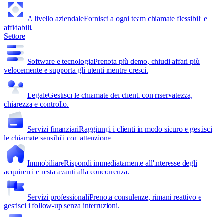
A livello aziendale
Fornisci a ogni team chiamate flessibili e
affidabili.
Settore
Software e tecnologia
Prenota più demo, chiudi affari più
velocemente e supporta gli utenti mentre cresci.
Legale
Gestisci le chiamate dei clienti con riservatezza,
chiarezza e controllo.
Servizi finanziari
Raggiungi i clienti in modo sicuro e gestisci
le chiamate sensibili con attenzione.
Immobiliare
Rispondi immediatamente all'interesse degli
acquirenti e resta avanti alla concorrenza.
Servizi professionali
Prenota consulenze, rimani reattivo e
gestisci i follow-up senza interruzioni.