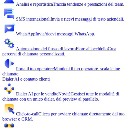
Analisi e reportistica
Traccia tendenze e prestazioni del team.
SMS internazionali
Invia e ricevi messaggi di testo aziendali.
WhatsApp
Invia/ricevi messaggi WhatsApp.
Automazione del flusso di lavoro
Fiore all'occhiello
Crea
percorsi di chiamata personalizzati.
Porta il tuo operatore
Mantieni il tuo operatore, scala le tue
chiamate.
Dialer AI e contatto clienti
Dialer AI per le vendite
Novità
Gestisci tutte le modalità di
chiamata con un unico dialer, dal preview al parallelo.
Click-to-call
Clicca per avviare chiamate direttamente dal tuo
browser o CRM.