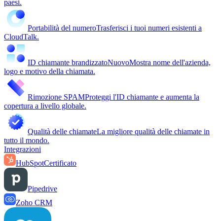
paesi.
Portabilità del numero
Trasferisci i tuoi numeri esistenti a
CloudTalk.
ID chiamante brandizzato
Nuovo
Mostra nome dell'azienda,
logo e motivo della chiamata.
Rimozione SPAM
Proteggi l'ID chiamante e aumenta la
copertura a livello globale.
Qualità delle chiamate
La migliore qualità delle chiamate in
tutto il mondo.
Integrazioni
HubSpot
Certificato
Pipedrive
Zoho CRM