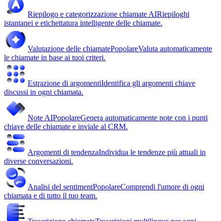
Riepilogo e categorizzazione chiamate AI
Riepiloghi
istantanei e etichettatura intelligente delle chiamate.
Valutazione delle chiamate
Popolare
Valuta automaticamente
le chiamate in base ai tuoi criteri.
Estrazione di argomenti
Identifica gli argomenti chiave
discussi in ogni chiamata.
Note AI
Popolare
Genera automaticamente note con i punti
chiave delle chiamate e inviale al CRM.
Argomenti di tendenza
Individua le tendenze più attuali in
diverse conversazioni.
Analisi del sentiment
Popolare
Comprendi l'umore di ogni
chiamata e di tutto il tuo team.