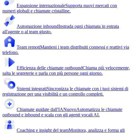
Espansione internazionale
Supporta nuovi mercati con
numeri globali e chiamate cristalline.
Automazione inbound
Instrada ogni chiamata in entrata
all'agente o al team giusto.
Team remoti
Mantieni i team distribuiti connessi e reattivi via
telefono.
Efficienza delle chiamate outbound
Chiama più velocemente,
salta le segreterie e parla con più persone ogni giorno.
Sistemi integrati
Sincronizza le chiamate con i tuoi sistemi di
registrazione per una visibilità e un controllo completi.
Chiamate guidate dall'IA
Nuovo
Automatizza le chiamate
outbound e inbound e scala con gli agenti vocali AI.
Coaching e insight del team
Monitora, analizza e forma gli