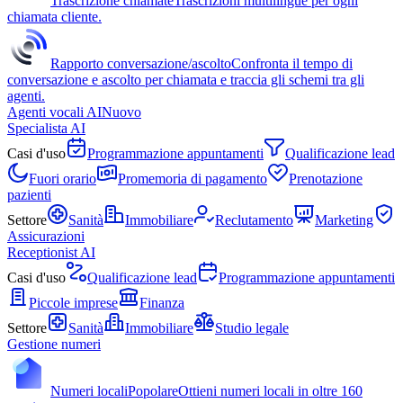
Trascrizione chiamate
Trascrizioni multilingue per ogni
chiamata cliente.
Rapporto conversazione/ascolto
Confronta il tempo di
conversazione e ascolto per chiamata e traccia gli schemi tra gli
agenti.
Agenti vocali AI
Nuovo
Specialista AI
Casi d'uso
Programmazione appuntamenti
Qualificazione lead
Fuori orario
Promemoria di pagamento
Prenotazione
pazienti
Settore
Sanità
Immobiliare
Reclutamento
Marketing
Assicurazioni
Receptionist AI
Casi d'uso
Qualificazione lead
Programmazione appuntamenti
Piccole imprese
Finanza
Settore
Sanità
Immobiliare
Studio legale
Gestione numeri
Numeri locali
Popolare
Ottieni numeri locali in oltre 160