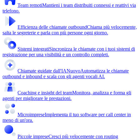
Team remoti
Mantieni i team distribuiti connessi e reattivi via
telefono.
Efficienza delle chiamate outbound
Chiama più velocemente,
salta le segreterie e parla con più persone ogni giorno.
Sistemi integrati
Sincronizza le chiamate con i tuoi sistemi di
registrazione per una visibilità e un controllo completi.
Chiamate guidate dall'IA
Nuovo
Automatizza le chiamate
outbound e inbound e scala con gli agenti vocali AI.
Coaching e insight del team
Monitora, analizza e forma gli
agenti per migliorare le prestazioni.
Microimprese
Implementa il tuo software per call center in
meno di un'ora.
Piccole imprese
Cresci più velocemente con routing