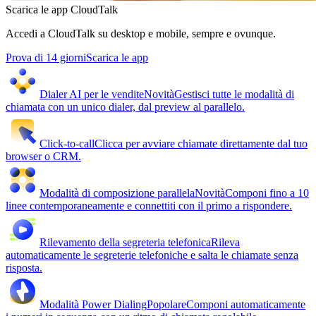
Scarica le app CloudTalk
Accedi a CloudTalk su desktop e mobile, sempre e ovunque.
Prova di 14 giorni
Scarica le app
Dialer AI per le vendite
Novità
Gestisci tutte le modalità di
chiamata con un unico dialer, dal preview al parallelo.
Click-to-call
Clicca per avviare chiamate direttamente dal tuo
browser o CRM.
Modalità di composizione parallela
Novità
Componi fino a 10
linee contemporaneamente e connettiti con il primo a rispondere.
Rilevamento della segreteria telefonica
Rileva
automaticamente le segreterie telefoniche e salta le chiamate senza
risposta.
Modalità Power Dialing
Popolare
Componi automaticamente