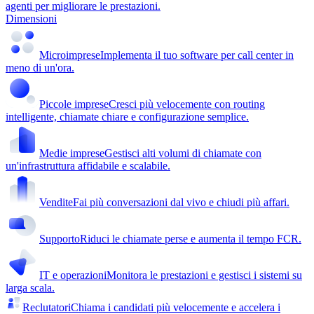
agenti per migliorare le prestazioni.
Dimensioni
Microimprese
Implementa il tuo software per call center in
meno di un'ora.
Piccole imprese
Cresci più velocemente con routing
intelligente, chiamate chiare e configurazione semplice.
Medie imprese
Gestisci alti volumi di chiamate con
un'infrastruttura affidabile e scalabile.
Vendite
Fai più conversazioni dal vivo e chiudi più affari.
Supporto
Riduci le chiamate perse e aumenta il tempo FCR.
IT e operazioni
Monitora le prestazioni e gestisci i sistemi su
larga scala.
Reclutatori
Chiama i candidati più velocemente e accelera i