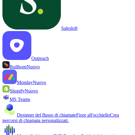
Salesloft
Outreach
Bullhorn
Nuovo
Monday
Nuovo
Shopify
Nuovo
MS Teams
Designer del flusso di chiamate
Fiore all'occhiello
Crea
percorsi di chiamata personalizzati.