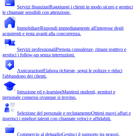
Servizi finanziari
Raggiungi i clienti in modo sicuro e gestisci
le chiamate sensibili con attenzione.
Immobiliare
Rispondi immediatamente all'interesse degli
acquirenti e resta avanti alla concorrenza.
Servizi professionali
Prenota consulenze, rimani reattivo e
gestisci i follow-up senza interruzioni.
Assicurazioni
Elabora richieste, segui le polizze e riduci
l'abbandono dei clienti.
Istruzione ed e-learning
Mantieni studenti, genitori e
personale connessi ovunque si trovino.
Selezione del personale e reclutamento
Ottieni nuovi affari e
inserisci i migliori talenti con chiamate veloci e affidabili.
Commercio al dettaglio
Gestisci il supporto tra negozi,