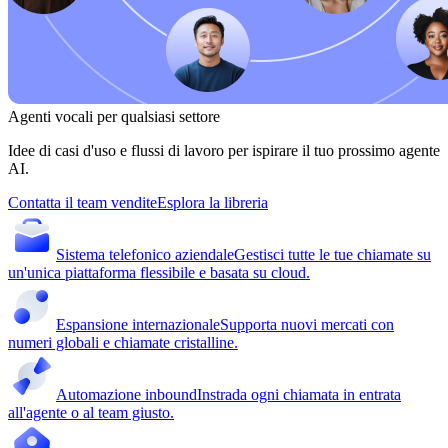
Agenti vocali per qualsiasi settore
Idee di casi d'uso e flussi di lavoro per ispirare il tuo prossimo agente
AI.
Contatta il team vendite
Esplora la libreria
Sistema telefonico aziendale
Gestisci tutte le tue chiamate su
un'unica piattaforma flessibile e basata su cloud.
Espansione internazionale
Supporta nuovi mercati con
numeri globali e chiamate cristalline.
Automazione inbound
Instrada ogni chiamata in entrata
all'agente o al team giusto.