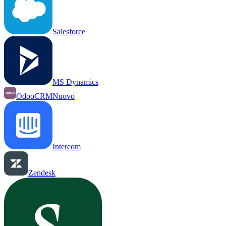
Salesforce
MS Dynamics
OdooCRM
Nuovo
Intercom
Zendesk