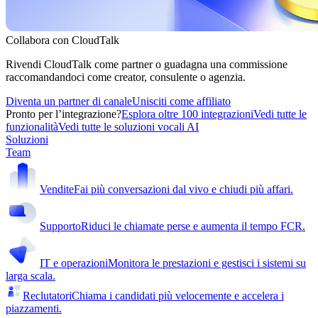
Collabora con CloudTalk
Rivendi CloudTalk come partner o guadagna una commissione
raccomandandoci come creator, consulente o agenzia.
Diventa un partner di canale
Unisciti come affiliato
Pronto per l’integrazione?
Esplora oltre 100 integrazioni
Vedi tutte le
funzionalità
Vedi tutte le soluzioni vocali AI
Soluzioni
Team
Vendite
Fai più conversazioni dal vivo e chiudi più affari.
Supporto
Riduci le chiamate perse e aumenta il tempo FCR.
IT e operazioni
Monitora le prestazioni e gestisci i sistemi su
larga scala.
Reclutatori
Chiama i candidati più velocemente e accelera i
piazzamenti.