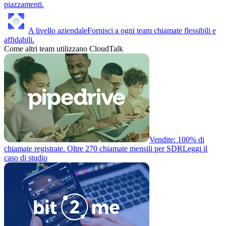
piazzamenti.
A livello aziendale
Fornisci a ogni team chiamate flessibili e
affidabili.
Come altri team utilizzano CloudTalk
Vendite: 100% di
chiamate registrate. Oltre 270 chiamate mensili per SDR
Leggi il
caso di studio