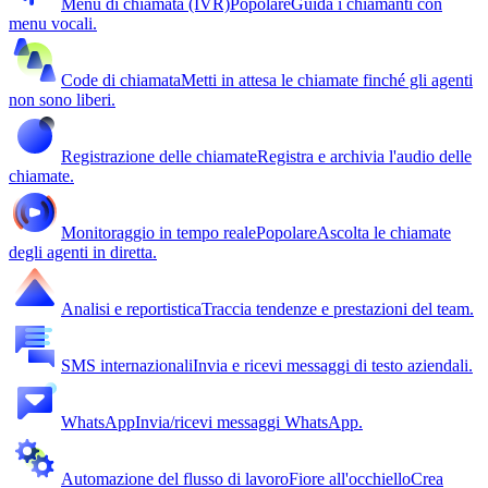
Menu di chiamata (IVR)
Popolare
Guida i chiamanti con
menu vocali.
Code di chiamata
Metti in attesa le chiamate finché gli agenti
non sono liberi.
Registrazione delle chiamate
Registra e archivia l'audio delle
chiamate.
Monitoraggio in tempo reale
Popolare
Ascolta le chiamate
degli agenti in diretta.
Analisi e reportistica
Traccia tendenze e prestazioni del team.
SMS internazionali
Invia e ricevi messaggi di testo aziendali.
WhatsApp
Invia/ricevi messaggi WhatsApp.
Automazione del flusso di lavoro
Fiore all'occhiello
Crea