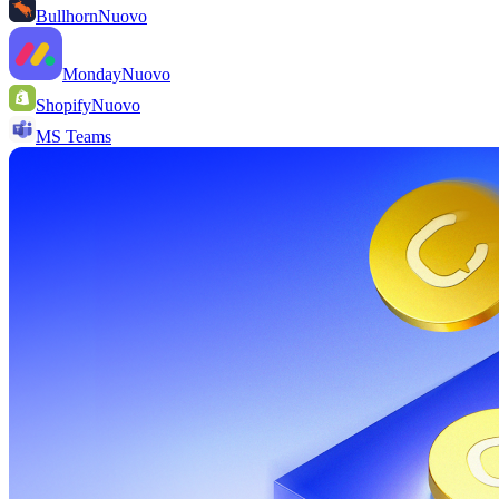
Bullhorn
Nuovo
Monday
Nuovo
Shopify
Nuovo
MS Teams