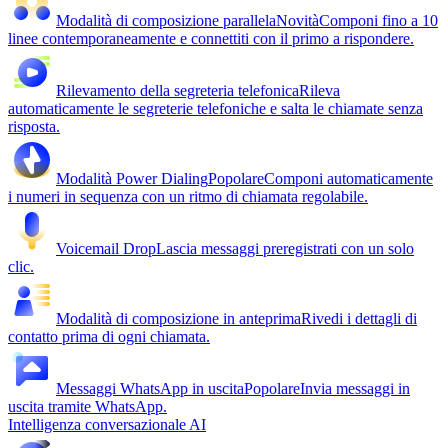
Modalità di composizione parallela
Novità
Componi fino a 10
linee contemporaneamente e connettiti con il primo a rispondere.
Rilevamento della segreteria telefonica
Rileva
automaticamente le segreterie telefoniche e salta le chiamate senza
risposta.
Modalità Power Dialing
Popolare
Componi automaticamente
i numeri in sequenza con un ritmo di chiamata regolabile.
Voicemail Drop
Lascia messaggi preregistrati con un solo
clic.
Modalità di composizione in anteprima
Rivedi i dettagli di
contatto prima di ogni chiamata.
Messaggi WhatsApp in uscita
Popolare
Invia messaggi in
uscita tramite WhatsApp.
Intelligenza conversazionale AI