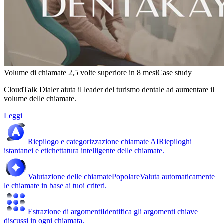
Volume di chiamate 2,5 volte superiore in 8 mesi
Case study
CloudTalk Dialer aiuta il leader del turismo dentale ad aumentare il
volume delle chiamate.
Leggi
Riepilogo e categorizzazione chiamate AI
Riepiloghi
istantanei e etichettatura intelligente delle chiamate.
Valutazione delle chiamate
Popolare
Valuta automaticamente
le chiamate in base ai tuoi criteri.
Estrazione di argomenti
Identifica gli argomenti chiave
discussi in ogni chiamata.