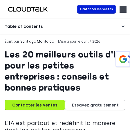
Contacter les ventes
Table of contents
Écrit par
Santiago Montaldo
Mise à jour le avril 7, 2026
Les 20 meilleurs outils d'IA
A
s
pour les petites
entreprises : conseils et
bonnes pratiques
Contacter les ventes
Essayez gratuitement
L’IA est partout et redéfinit la manière