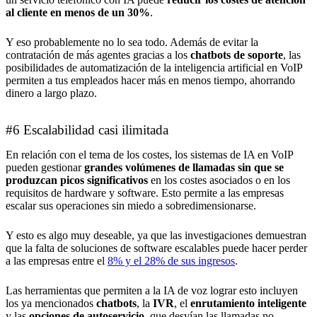
al cliente en menos de un 30%
.
Y eso probablemente no lo sea todo. Además de evitar la
contratación de más agentes gracias a los
chatbots de soporte
, las
posibilidades de automatización de la inteligencia artificial en VoIP
permiten a tus empleados hacer más en menos tiempo, ahorrando
dinero a largo plazo.
#6 Escalabilidad casi ilimitada
En relación con el tema de los costes, los sistemas de IA en VoIP
pueden gestionar
grandes volúmenes de llamadas sin que se
produzcan picos significativos
en los costes asociados o en los
requisitos de hardware y software. Esto permite a las empresas
escalar sus operaciones sin miedo a sobredimensionarse.
Y esto es algo muy deseable, ya que las investigaciones demuestran
que la falta de soluciones de software escalables puede hacer perder
a las empresas entre el
8% y el 28% de sus ingresos
.
Las herramientas que permiten a la IA de voz lograr esto incluyen
los ya mencionados
chatbots
, la
IVR
, el
enrutamiento inteligente
y las
opciones de autoservicio
, que desvían las llamadas no