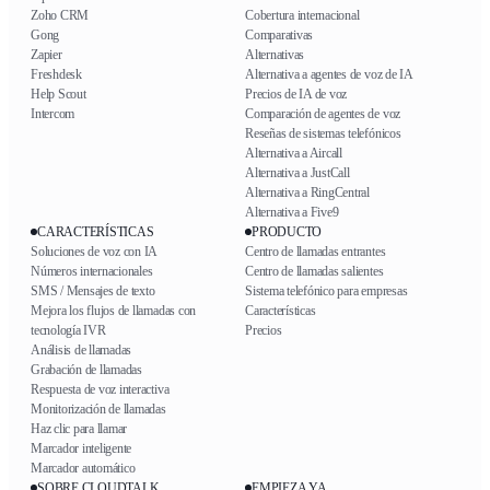
Zoho CRM
Cobertura internacional
Gong
Comparativas
Zapier
Alternativas
Freshdesk
Alternativa a agentes de voz de IA
Help Scout
Precios de IA de voz
Intercom
Comparación de agentes de voz
Reseñas de sistemas telefónicos
Alternativa a Aircall
Alternativa a JustCall
Alternativa a RingCentral
Alternativa a Five9
CARACTERÍSTICAS
PRODUCTO
Soluciones de voz con IA
Centro de llamadas entrantes
Números internacionales
Centro de llamadas salientes
SMS / Mensajes de texto
Sistema telefónico para empresas
Mejora los flujos de llamadas con
Características
tecnología IVR
Precios
Análisis de llamadas
Grabación de llamadas
Respuesta de voz interactiva
Monitorización de llamadas
Haz clic para llamar
Marcador inteligente
Marcador automático
SOBRE CLOUDTALK
EMPIEZA YA