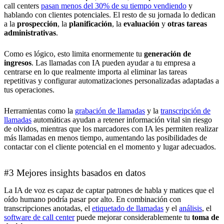
call centers
pasan menos del 30% de su tiempo vendiendo
y
hablando con clientes potenciales. El resto de su jornada lo dedican
a la
prospección
, la
planificación
, la
evaluación
y
otras tareas
administrativas
.
Como es lógico, esto limita enormemente tu
generación de
ingresos
. Las llamadas con IA pueden ayudar a tu empresa a
centrarse en lo que realmente importa al eliminar las tareas
repetitivas y configurar automatizaciones personalizadas adaptadas a
tus operaciones.
Herramientas como la
grabación de llamadas
y la
transcripción de
llamadas
automáticas ayudan a retener información vital sin riesgo
de olvidos, mientras que los marcadores con IA les permiten realizar
más llamadas en menos tiempo, aumentando las posibilidades de
contactar con el cliente potencial en el momento y lugar adecuados.
#3 Mejores insights basados en datos
La IA de voz es capaz de captar patrones de habla y matices que el
oído humano podría pasar por alto. En combinación con
transcripciones anotadas, el
etiquetado de llamadas
y el
análisis
, el
software de call center
puede mejorar considerablemente tu
toma de