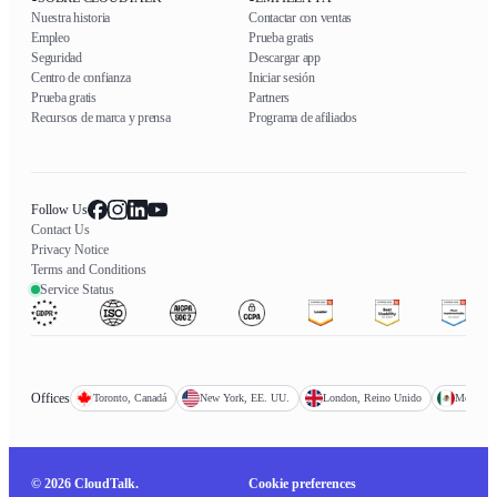
Nuestra historia
Contactar con ventas
Empleo
Prueba gratis
Seguridad
Descargar app
Centro de confianza
Iniciar sesión
Prueba gratis
Partners
Recursos de marca y prensa
Programa de afiliados
Follow Us
Contact Us
Privacy Notice
Terms and Conditions
Service Status
Offices
Toronto, Canadá
New York, EE. UU.
London, Reino Unido
Mexico C
© 2026 CloudTalk.
Cookie preferences