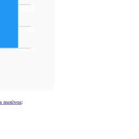
os motivos
: