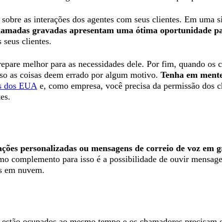
 sobre as interações dos agentes com seus clientes. Em uma s
hamadas gravadas apresentam uma ótima oportunidade par
 seus clientes.
prepare melhor para as necessidades dele. Por fim, quando os
aso as coisas deem errado por algum motivo.
Tenha em mente 
os dos EUA
e, como empresa, você precisa da permissão dos 
es.
ações personalizadas ou mensagens de correio de voz em g
timo complemento para isso é a possibilidade de ouvir mensa
as em nuvem.
 estão ocupados ao mesmo tempo e os chamadores precisam es