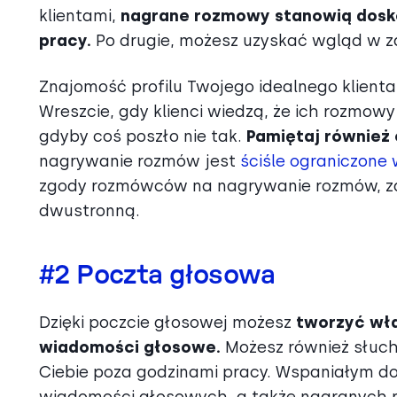
klientami,
nagrane rozmowy stanowią dosko
pracy.
Po drugie, możesz uzyskać wgląd w z
Znajomość profilu Twojego idealnego klienta
Wreszcie, gdy klienci wiedzą, że ich rozmow
gdyby coś poszło nie tak.
Pamiętaj również
nagrywanie rozmów jest
ściśle ograniczone
zgody rozmówców na nagrywanie rozmów, za
dwustronną.
#2 Poczta głosowa
Dzięki poczcie głosowej możesz
tworzyć wła
wiadomości głosowe.
Możesz również słuch
Ciebie poza godzinami pracy. Wspaniałym d
wiadomości głosowych, a także nagranych ro