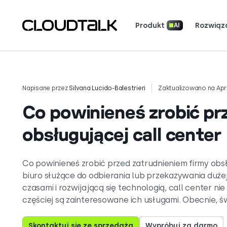
Produkt
Rozwiąz
AI
Dialer AI i Nawiązywanie Kontaktów
Bezpieczeństwo i zgodność
Przeczyta
Zobacz, co mówią (i co kocha
Opowiedz swoją historię. 
Napisane przez
Silvana Lucido-Balestrieri
Zaktualizowano na April
Co powinieneś zrobić pr
obsługującej call center
Co powinieneś zrobić przed zatrudnieniem firmy obsłu
biuro służące do odbierania lub przekazywania dużej
czasami i rozwijającą się technologią, call center ni
częściej są zainteresowane ich usługami. Obecnie, 
Skontaktuj się ze sprzedażą
Wypróbuj za darmo