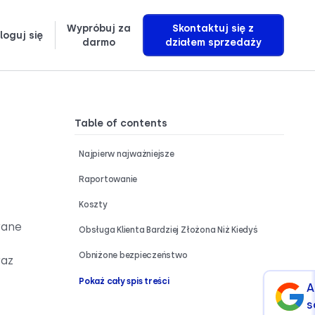
Wypróbuj za
Skontaktuj się z
loguj się
darmo
działem sprzedaży
Dowiedz się, jak dokładnie tworzymy agentów głosowych AI, którzy generują przychody
Table of contents
Najpierw najważniejsze
Raportowanie
Koszty
wane
Obsługa Klienta Bardziej Złożona Niż Kiedyś
Obniżone bezpieczeństwo
raz
Pokaż cały spis treści
A
s