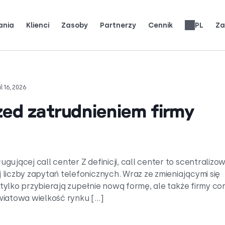
ania
Klienci
Zasoby
Partnerzy
Cennik
PL
Za
j, jak prawdziwe zespoły używają CloudTalk do rozwoju.
ją) klienci.
Zdobądź rozgłos.
Zarabiaj 25% MRR za każde zgłoszenie.
Do 30% udziału w przychodach przez cały okres.
Recenzje systemów telefonicznych
English
Español
Français
Português
Deutsch
Italiano
العربية
Slovenčina
Română
Svenska
Nederlands
עברית
繁體中文
Türkçe
Ελληνικά
 16, 2026
zed zatrudnieniem firmy
gującej call center Z definicji, call center to scentralizo
 liczby zapytań telefonicznych. Wraz ze zmieniającymi się
e tylko przybierają zupełnie nową formę, ale także firmy co
światowa wielkość rynku […]