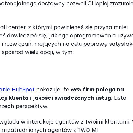
otencjalnego dostawcy pozwoli Ci lepiej zrozumie
ll center, z którymi powinieneś się przynajmniej
eś dowiedzieć się, jakiego oprogramowania używa
i i rozwiązań, mających na celu poprawę satysfakc
 spośród wielu opcji, w tym:
anie HubSpot
pokazuje, że
69% firm polega na
i klienta i jakości świadczonych usług.
Lista
 trzech perspektyw.
wglądu w interakcje agentów z Twoimi klientami.
cjami zatrudnionych agentów z TWOIMI