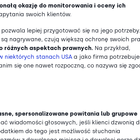
nałą okazję do monitorowania i oceny ich
apytania swoich klientów.
 pozwala lepiej przygotować się na jego potrzeby
y są nagrywane, czują większą ochronę swoich pr
 o różnych aspektach prawnych.
Na przykład,
 w niektórych stanach USA
a jako firma potrzebuje
nim się one nawet rozpoczną, co nazywa się zgo
sne, spersonalizowane powitania lub grupowe
ać wiadomości głosowych, jeśli klienci dzwonią 
odatkiem do tego jest możliwość słuchania
zmów z dowolnego miejsca i o dowolnej porze dz