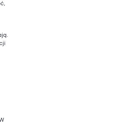
ć,
ją.
ji
 W