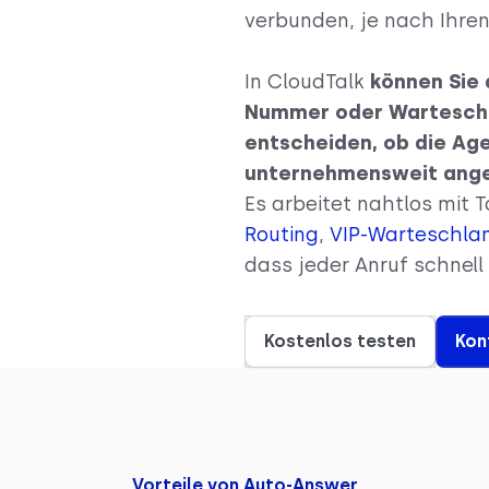
verbunden, je nach Ihren
In CloudTalk
können Sie 
Nummer oder Warteschl
entscheiden, ob die Age
unternehmensweit ang
Es arbeitet nahtlos mit 
Routing
,
VIP-Warteschla
dass jeder Anruf schnell 
Kostenlos testen
Kon
Vorteile von Auto-Answer