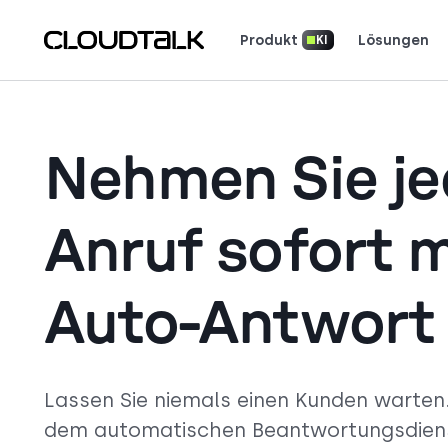
Produkt
Lösungen
KI
Unsere Apps herunterlad
Lesen Sie, wie ech
Sehen Sie, was Kunden sagen (und lieben).
Erzählen Sie Ihre G
Nehmen Sie j
Anruf sofort m
Auto-Antwort
Lassen Sie niemals einen Kunden warten.
dem automatischen Beantwortungsdien