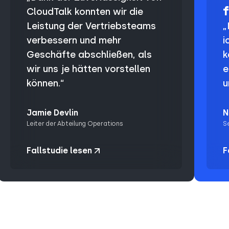
CloudTalk konnten wir die
Leistung der Vertriebsteams
„
verbessern und mehr
i
Geschäfte abschließen, als
k
wir uns je hätten vorstellen
e
können.“
u
Jamie Devlin
N
Leiter der Abteilung Operations
S
Fallstudie lesen
F