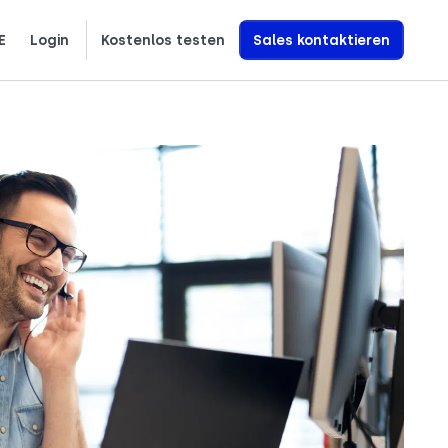
E
Login
Kostenlos testen
Sales kontaktieren
繁體中文
Ελληνικά
Polski
Erfahren Sie genau, wie wir KI-Sprachagenten entwickeln, die den Umsatz steigern