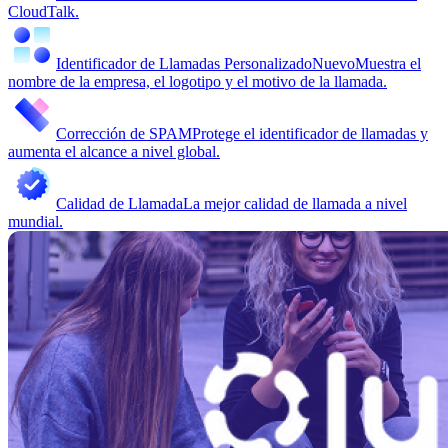
CloudTalk.
Identificador de Llamadas Personalizado
Nuevo
Muestra el
nombre de la empresa, el logotipo y el motivo de la llamada.
Corrección de SPAM
Protege el identificador de llamadas y
aumenta el alcance a nivel global.
Calidad de Llamada
La mejor calidad de llamada a nivel
mundial.