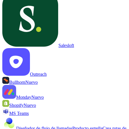
Salesloft
Outreach
Bullhorn
Nuevo
Monday
Nuevo
Shopify
Nuevo
MS Teams
Diseñador de flujo de llamadas
Producto estrella
Crea rutas de