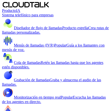
Producto
IA
Sistema telefónico para empresas
Diseñador de flujo de llamadas
Producto estrella
Crea rutas de
llamadas personalizadas.
Menús de llamadas (IVR)
Popular
Guía a los llamantes con
menús de voz.
Cola de llamadas
Retén las llamadas hasta que los agentes
estén disponibles.
Grabación de llamadas
Graba y almacena el audio de las
llamadas.
Monitorización en tiempo real
Popular
Escucha las llamadas
de los agentes en directo.