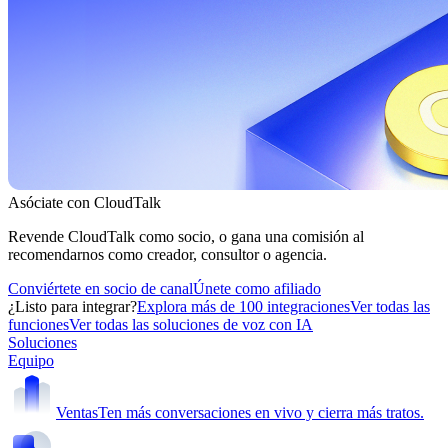
Asóciate con CloudTalk
Revende CloudTalk como socio, o gana una comisión al
recomendarnos como creador, consultor o agencia.
Conviértete en socio de canal
Únete como afiliado
¿Listo para integrar?
Explora más de 100 integraciones
Ver todas las
funciones
Ver todas las soluciones de voz con IA
Soluciones
Equipo
Ventas
Ten más conversaciones en vivo y cierra más tratos.