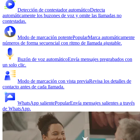
Detección de contestador automático
Detecta
automáticamente los buzones de voz y omite las llamadas no
contestadas.
Modo de marcación potente
Popular
Marca automáticamente
números de forma secuencial con ritmo de llamada ajustable.
Buzón de voz automático
Envía mensajes pregrabados con
un solo clic.
Modo de marcación con vista previa
Revisa los detalles de
contacto antes de cada llamada.
WhatsApp saliente
Popular
Envía mensajes salientes a través
de WhatsApp.