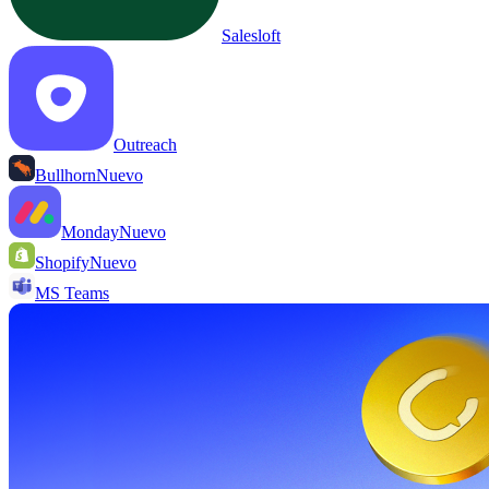
Salesloft
Outreach
Bullhorn
Nuevo
Monday
Nuevo
Shopify
Nuevo
MS Teams