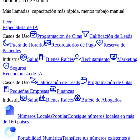
laboral
Caso de Estudio
Más llamadas, capacitación más rápida, menos trabajo manual.
Leer
Especialista de IA
Casos de Uso
Programación de Citas
Calificación de Leads
Fuera de Horario
Recordatorios de Pago
Reserva de
Pacientes
Industria
Salud
Bienes Raíces
Reclutamiento
Marketing
Seguros
Recepcionista de IA
Casos de Uso
Calificación de Leads
Programación de Citas
Pequeñas Empresas
Finanzas
Industria
Salud
Bienes Raíces
Bufete de Abogados
Números Locales
Popular
Consigue números locales en más
de 160 países.
Portabilidad Numérica
Transfiere tus números existentes a