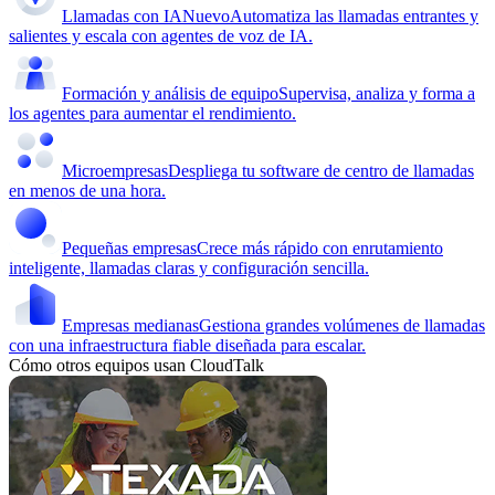
Llamadas con IA
Nuevo
Automatiza las llamadas entrantes y
salientes y escala con agentes de voz de IA.
Formación y análisis de equipo
Supervisa, analiza y forma a
los agentes para aumentar el rendimiento.
Microempresas
Despliega tu software de centro de llamadas
en menos de una hora.
Pequeñas empresas
Crece más rápido con enrutamiento
inteligente, llamadas claras y configuración sencilla.
Empresas medianas
Gestiona grandes volúmenes de llamadas
con una infraestructura fiable diseñada para escalar.
Cómo otros equipos usan CloudTalk