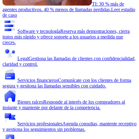
TI: 30 % más de
agentes productivos. 40 % menos de llamadas perdidas.
Leer estudio
de caso
Software y tecnología
Reserva más demostraciones, cierra
tratos más rápido y ofrece soporte a los usuarios a medida que
creces.
Legal
Gestiona las llamadas de clientes con confidencialidad,
claridad y control.
Servicios financieros
Comunícate con los clientes de forma
segura y gestiona las llamadas sensibles con cuidado.
Bienes raíces
Responde al interés de los compradores al
instante y mantente por delante de la competencia.
Servicios profesionales
Agenda consultas, mantente receptivo
y gestiona los seguimientos sin problemas.