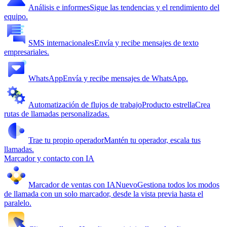
Análisis e informes
Sigue las tendencias y el rendimiento del
equipo.
SMS internacionales
Envía y recibe mensajes de texto
empresariales.
WhatsApp
Envía y recibe mensajes de WhatsApp.
Automatización de flujos de trabajo
Producto estrella
Crea
rutas de llamadas personalizadas.
Trae tu propio operador
Mantén tu operador, escala tus
llamadas.
Marcador y contacto con IA
Marcador de ventas con IA
Nuevo
Gestiona todos los modos
de llamada con un solo marcador, desde la vista previa hasta el
paralelo.