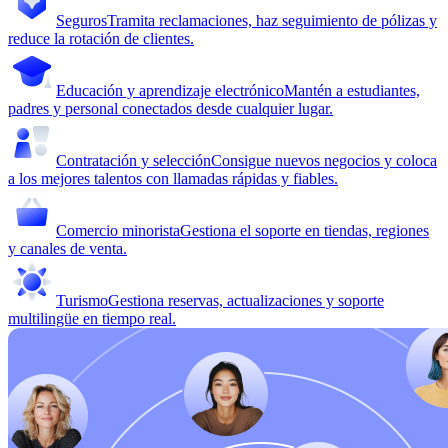
Seguros
Tramita reclamaciones, haz seguimiento de pólizas y
reduce la rotación de clientes.
Educación y aprendizaje electrónico
Mantén a estudiantes,
padres y personal conectados desde cualquier lugar.
Contratación y selección
Consigue nuevos negocios y coloca
a los mejores talentos con llamadas rápidas y fiables.
Comercio minorista
Gestiona el soporte en tiendas, regiones
y canales de venta.
Turismo
Gestiona reservas, actualizaciones y soporte
multilingüe en tiempo real.