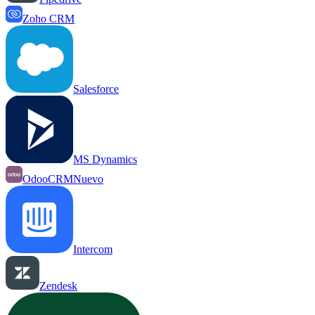
Zoho CRM
Salesforce
MS Dynamics
OdooCRM
Nuevo
Intercom
Zendesk