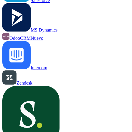
Salesforce
MS Dynamics
OdooCRM
Nuevo
Intercom
Zendesk