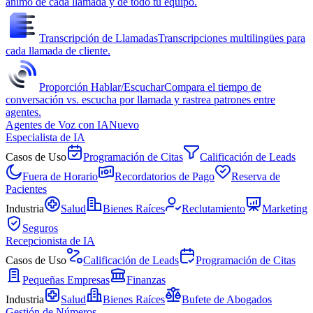
ánimo de cada llamada y de todo tu equipo.
Transcripción de Llamadas
Transcripciones multilingües para
cada llamada de cliente.
Proporción Hablar/Escuchar
Compara el tiempo de
conversación vs. escucha por llamada y rastrea patrones entre
agentes.
Agentes de Voz con IA
Nuevo
Especialista de IA
Casos de Uso
Programación de Citas
Calificación de Leads
Fuera de Horario
Recordatorios de Pago
Reserva de
Pacientes
Industria
Salud
Bienes Raíces
Reclutamiento
Marketing
Seguros
Recepcionista de IA
Casos de Uso
Calificación de Leads
Programación de Citas
Pequeñas Empresas
Finanzas
Industria
Salud
Bienes Raíces
Bufete de Abogados
Gestión de Números