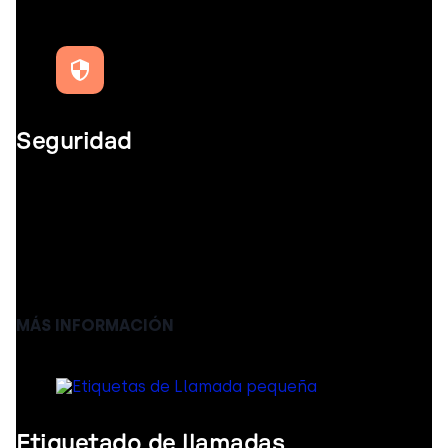
Seguridad
Operación fiable y segura del sistema telefónico de
tu empresa. Tus datos y servicios de VoIP están
seguros con nosotros. Todos los datos de CloudTalk
se almacenan en modernos centros de datos
seguros con monitoreo 24/7.
MÁS INFORMACIÓN
Etiquetado de llamadas