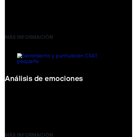
Ten una visión global de tus llamadas telefónicas en
cualquier momento que lo necesites. Obtén
información sobre las llamadas de tus agentes y
optimiza tu servicio de atención al cliente.
MÁS INFORMACIÓN
Análisis de emociones
La analítica de las emociones es hoy en día una de
las principales tendencias en la analítica y la
recopilación de datos. No lo dudes y empieza a
utilizarlas, ¡tu servicio de atención al cliente
mejorará!
MÁS INFORMACIÓN