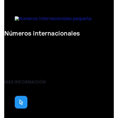
trabajan a distancia.
Números internacionales
Adquiere números internacionales (con códigos
geográficos o no geográficos) de más de 140 países.
Los números de teléfono locales permiten a los
clientes del extranjero llamarte con tarifas locales
estándar o gratuitas.
MÁS INFORMACIÓN