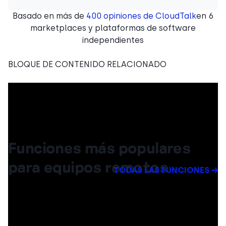
Basado en más de
400 opiniones de CloudTalk
en 6
marketplaces y plataformas de software
independientes
BLOQUE DE CONTENIDO RELACIONADO
Funciones más populares
para equipos remotos
TODAS LAS FUNCIONES →
Aunque CloudTalk ofrece más de 100 funciones
para el centro de llamadas, aquí tienes una
selección de
las más populares entre nuestros clientes que