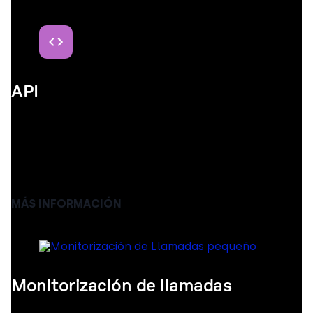
API
Integra CloudTalk con tus sistemas externos. Con
las integraciones, puedes importar y exportar
contactos y descargar regularmente el historial de
llamadas telefónicas, pedidos, tickets, etc.
MÁS INFORMACIÓN
Monitorización de llamadas