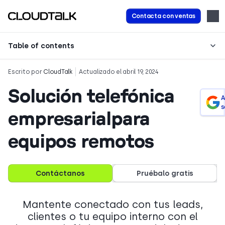
Contacta con ventas
Table of contents
Escrito por
CloudTalk
Actualizado el abril 19, 2024
Solución telefónica
A
s
empresarialpara
equipos remotos
Contáctanos
Pruébalo gratis
Mantente conectado con tus leads,
clientes o tu equipo interno con el