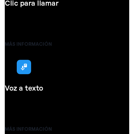
Clic para llamar
Marca cualquier número de teléfono en la web con
un solo clic. Haz llamadas al instante para aumentar
la productividad de tu equipo.
MÁS INFORMACIÓN
Voz a texto
El reconocedor de voz CloudTalk te ayuda a
convertir tus llamadas en texto y facilita la
búsqueda en tus grabaciones.
MÁS INFORMACIÓN