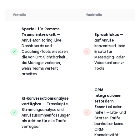
Vorteile
Nachteile
Speziell für Remote-
Teams entwickelt
—
Sprachfokus
—
Anruf-Monitoring, Live-
auf Anrufe
Dashboards und
konzentriert; kein
Coaching-Tools ersetzen
Ersatz für
die Vor-Ort-Sichtbarkeit,
Messaging- oder
die Manager verlieren,
Videokonferenz-
wenn Teams verteilt
Tools
arbeiten
CRM-
Integrationen
KI-Konversationsanalyse
erfordern
verfügbar
— Transkripte,
Essential oder
Stimmungsanalyse und
höher
— Lite- und
Anrufzusammenfassungen
Starter-Tarife
als Add-on für alle Tarife
beinhalten keine
verfügbar
CRM-
Konnektivität