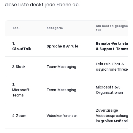
diese Liste deckt jede Ebene ab.
Am besten geeignet
Tool
Kategorie
für
1.
Remote-Vertriebs-
Sprache & Anrufe
CloudTalk
& Support-Teams
Echtzeit-Chat &
2. Slack
Team-Messaging
asynchrone Threads
3.
Microsoft 365
Microsoft
Team-Messaging
Organisationen
Teams
Zuverlässige
4. Zoom
Videokonferenzen
Videobesprechungen
im großen Maßstab