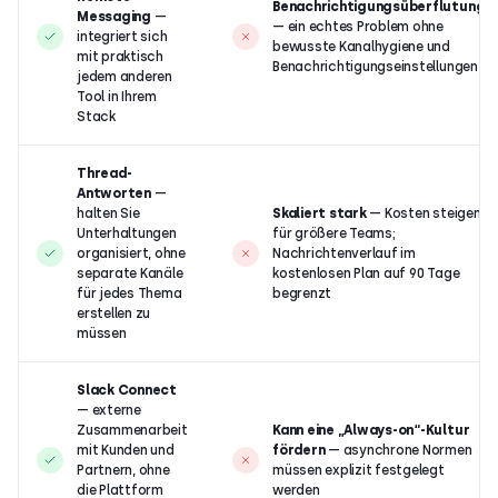
Benachrichtigungsüberflutung
Messaging
—
— ein echtes Problem ohne
integriert sich
bewusste Kanalhygiene und
mit praktisch
Benachrichtigungseinstellungen
jedem anderen
Tool in Ihrem
Stack
Thread-
Antworten
—
halten Sie
Skaliert stark
— Kosten steigen
Unterhaltungen
für größere Teams;
organisiert, ohne
Nachrichtenverlauf im
separate Kanäle
kostenlosen Plan auf 90 Tage
für jedes Thema
begrenzt
erstellen zu
müssen
Slack Connect
— externe
Zusammenarbeit
Kann eine „Always-on“-Kultur
mit Kunden und
fördern
— asynchrone Normen
Partnern, ohne
müssen explizit festgelegt
die Plattform
werden