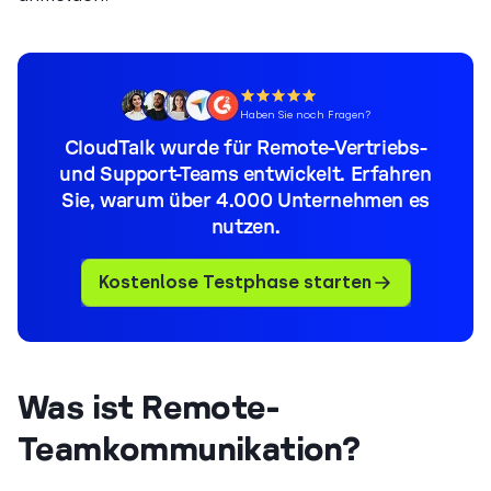
Haben Sie noch Fragen?
CloudTalk wurde für Remote-Vertriebs-
und Support-Teams entwickelt. Erfahren
Sie, warum über 4.000 Unternehmen es
nutzen.
Kostenlose Testphase starten
Was ist Remote-
Teamkommunikation?