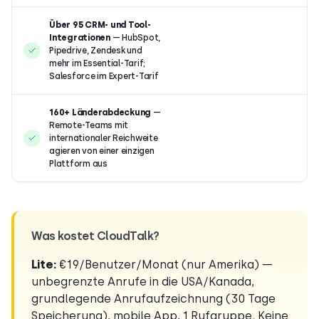
Über 95 CRM- und Tool-
Integrationen
— HubSpot,
Pipedrive, Zendesk und
mehr im Essential-Tarif;
Salesforce im Expert-Tarif
160+ Länderabdeckung
—
Remote-Teams mit
internationaler Reichweite
agieren von einer einzigen
Plattform aus
Was kostet CloudTalk?
Lite:
€19/Benutzer/Monat (nur Amerika) —
unbegrenzte Anrufe in die USA/Kanada,
grundlegende Anrufaufzeichnung (30 Tage
Speicherung), mobile App, 1 Rufgruppe. Keine