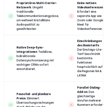
Proprietäres Multi-Carrier-
Keine nativen
Netzwerk
: Umgeht
Videokonferenzen
:
traditionelle
Erfordert eine
Telekommunikationsengpässe,
separate App wie
um weltweit kristallklare
Zoom oder Google
Audioqualität zu
Meet für
gewährleisten.
Videokonferenzen.
Einschränkungen
des Basistarifs
:
Native Deep-Sync-
Der Einstiegs-Lite-
Integrationen
: Tadellose,
Tarif beschränkt
bidirektionale
bestimmte
Datensynchronisierung mit
Funktionen
wichtigen CRMs sofort
hauptsächlich auf
einsatzbereit.
die Regionen NA &
LATAM.
Parallel-Dialing-
Add-on
: Das
Pauschal- und planbare
gleichzeitige
Preise
: Eliminiert
Anrufen mehrerer
Überraschungsrechnungen
Nummern erfordert