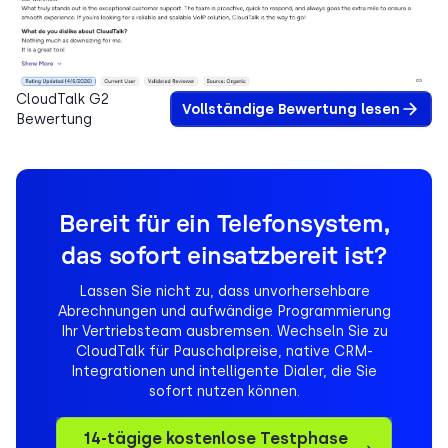
CloudTalk G2
Vollständige Bewertung lesen
Bewertung
Bereit für ein Telefonsystem,
das sofort einsatzbereit ist?
Lassen Sie nicht zu, dass unvorhersehbare
Abrechnungen und aufwändige Programmierung
Ihr Vertriebsteam ausbremsen. Wechseln Sie zu
CloudTalk für Pauschalpreise, native CRM-
Integrationen und intelligente Dialer, die Sie
sofort nutzen können.
14-tägige kostenlose Testphase