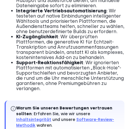
HubSpot und Salesforce bieten, um manuelle
Dateneingabe sofort zu eliminieren.
Integrierte Vertriebsautomatisierung
: Wir
testeten auf native Einbindungen intelligenter
Wähltools und priorisierten Plattformen, die
Außendienstteams helfen, schneller zu wählen,
ohne benutzerdefinierte Builds zu erfordern.
KI-Zugänglichkeit
: Wir überprüften
Plattformen, die generative KI für Echtzeit-
Transkription und Anrufzusammenfassungen
transparent bündeln, anstatt KI als komplexes,
kostenintensives Add-on zu behandeln.
Support-Reaktionsfähigkeit
: Wir ignorierten
Plattformen mit automatisierten „Black-Hole“-
Supportschleifen und bevorzugten Anbieter,
die rund um die Uhr menschliche Unterstützung
garantieren, ohne Premiumgebühren zu
verlangen.
Warum Sie unseren Bewertungen vertrauen
sollten
: Erfahren Sie, wie wir unsere
Inhaltsintegrität
und unsere
Software-Review-
Methodik
wahren.