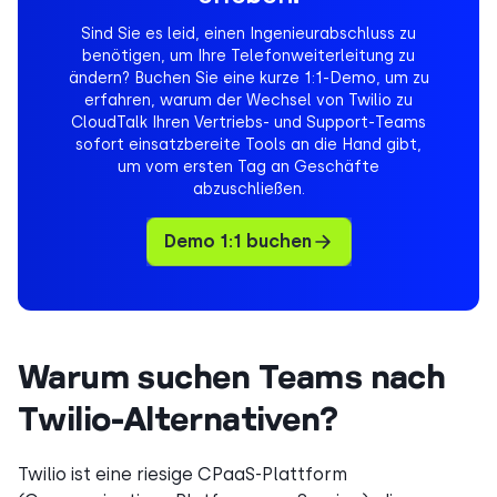
Sind Sie es leid, einen Ingenieurabschluss zu
benötigen, um Ihre Telefonweiterleitung zu
ändern? Buchen Sie eine kurze 1:1-Demo, um zu
erfahren, warum der Wechsel von Twilio zu
CloudTalk Ihren Vertriebs- und Support-Teams
sofort einsatzbereite Tools an die Hand gibt,
um vom ersten Tag an Geschäfte
abzuschließen.
Demo 1:1 buchen
Warum suchen Teams nach
Twilio-Alternativen?
Twilio ist eine riesige CPaaS-Plattform