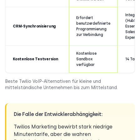
Integrie
Erfordert
(HubSpo
benutzerdefinierte
CRM-Synchronisierung
Essentia
Programmierung
Salesfo
zur Verbindung
Expert T
Kostenlose
Kostenlose Testversion
Sandbox
14 Tage
verfügbar
Beste Twilio VoIP-Alternativen für kleine und
mittelständische Unternehmen bis zum Mittelstand.
Die Falle der Entwicklerabhängigkeit:
Twilios Marketing bewirbt stark niedrige
Minutentarife, aber die wahren