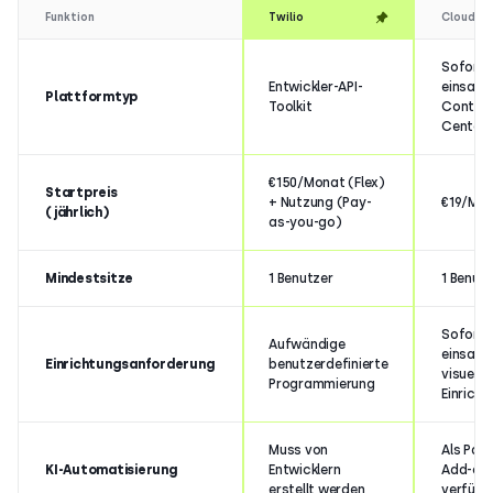
Funktion
Twilio
CloudTa
Sofort
Entwickler-API-
einsatz
Plattformtyp
Toolkit
Contac
Center
€150/Monat (Flex)
Startpreis
+ Nutzung (Pay-
€19/Mo
(jährlich)
as-you-go)
Mindestsitze
1 Benutzer
1 Benutz
Sofort
Aufwändige
einsatz
Einrichtungsanforderung
benutzerdefinierte
visuelle
Programmierung
Einricht
Muss von
Als Pau
KI-Automatisierung
Entwicklern
Add-on
erstellt werden
verfügb