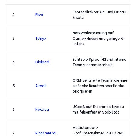
Bester direkter API- und CPaaS-
2
Plivo
Ersatz
Netzwerksteuerung auf
3
Telnyx
Carrier-Niveau und geringe KI-
Latenz
Echtzeit-Sprach-KI und interne
4
Dialpad
Teamzusammenarbeit
CRM-zentrierte Teams, die eine
5
Aircall
einfache Benutzeroberfläche
priorisieren
UCaaS auf Enterprise-Niveau
6
Nextiva
mit felsenfester Stabilität
Multistandort-
7
RingCentral
Großunternehmen, die UCaaS