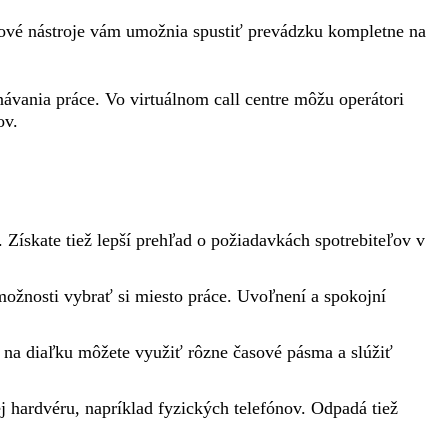
udové nástroje vám umožnia spustiť prevádzku kompletne na
návania práce. Vo virtuálnom call centre môžu operátori
ov.
 Získate tiež lepší prehľad o požiadavkách spotrebiteľov v
 možnosti vybrať si miesto práce. Uvoľnení a spokojní
m na diaľku môžete využiť rôzne časové pásma a slúžiť
 hardvéru, napríklad fyzických telefónov. Odpadá tiež