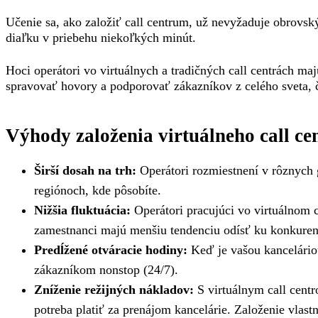
Učenie sa, ako založiť call centrum, už nevyžaduje obrovsk
diaľku v priebehu niekoľkých minút.
Hoci operátori vo virtuálnych a tradičných call centrách ma
spravovať hovory a podporovať zákazníkov z celého sveta, čo 
Výhody založenia virtuálneho call ce
Širší dosah na trh:
Operátori rozmiestnení v rôznych g
regiónoch, kde pôsobíte.
Nižšia fluktuácia:
Operátori pracujúci vo virtuálnom ca
zamestnanci majú menšiu tendenciu odísť ku konkuren
Predĺžené otváracie hodiny:
Keď je vašou kanceláriou
zákazníkom nonstop (24/7).
Zníženie režijných nákladov:
S virtuálnym call centr
potreba platiť za prenájom kancelárie. Založenie vlast