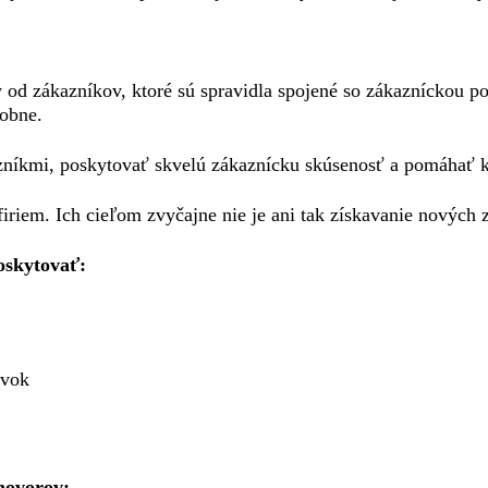
ry od zákazníkov, ktoré sú spravidla spojené so zákazníckou
dobne.
azníkmi, poskytovať skvelú zákaznícku skúsenosť a pomáhať 
riem. Ich cieľom zvyčajne nie je ani tak získavanie nových 
oskytovať:
ávok
 hovorov: