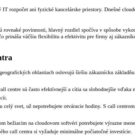
ý IT rozpočet ani fyzické kancelárske priestory. Dnešné clo
jú rovnaké povinnosti, hlavný rozdiel spočíva v spôsobe vyko
prináša väčšiu flexibilitu a efektivitu pre firmy aj zákazník
ntra
eografických oblastiach oslovujú širšiu zákaznícku základňu.
ll centre sú často efektívnejší a cítia sa slobodnejšie vďaka
cii.
 celý svet, už nepotrebujete otváracie hodiny. S call centro
om bežiacim na cloudovom softvéri potrebujete výrazne menej
ného call centra si vyžaduje minimálne počiatočné investície.