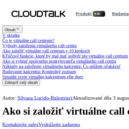
Produkt
Riešenia
AI
Obsah
V skratke
Čo je virtuálne call centrum?
Výhody založenia virtuálneho call centra
Ako založiť virtuálne call centrum v 10 krokoch
Kľúčové funkcie, ktoré by mal mať softvér pre virtuálne call centrum
Ako si vybrať správneho poskytovateľa virtuálneho call centra
Náklady na založenie virtuálneho kalcentra: Čo môžete očakávať
Budovanie kalcentra: Kontrolný zoznam
Spustite svoje virtuálne kalcentrum ešte dnes
Zobraziť celý obsah
Autor:
Silvana Lucido-Balestrieri
Aktualizované dňa 3 augus
Ako si založiť virtuálne cal
Kontaktujte sales
Vyskúšajte zadarmo