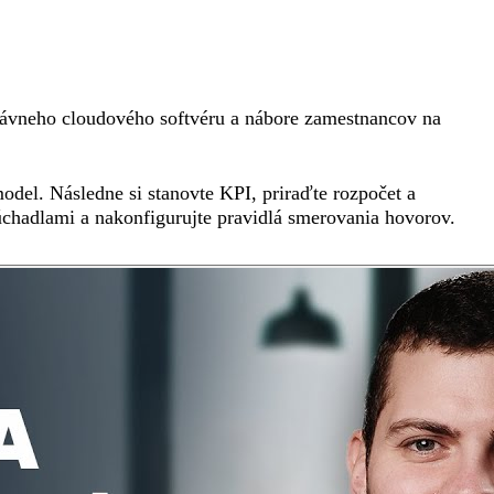
správneho cloudového softvéru a nábore zamestnancov na
model. Následne si stanovte KPI, priraďte rozpočet a
úchadlami a nakonfigurujte pravidlá smerovania hovorov.