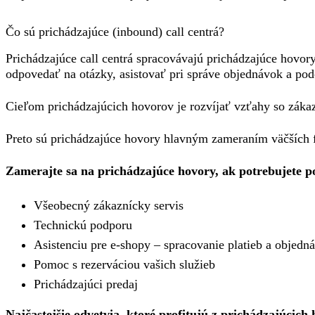
Čo sú prichádzajúce (inbound) call centrá?
Prichádzajúce call centrá spracovávajú prichádzajúce hovo
odpovedať na otázky, asistovať pri správe objednávok a po
Cieľom prichádzajúcich hovorov je rozvíjať vzťahy so zák
Preto sú prichádzajúce hovory hlavným zameraním väčších fi
Zamerajte sa na prichádzajúce hovory, ak potrebujete p
Všeobecný zákaznícky servis
Technickú podporu
Asistenciu pre e-shopy – spracovanie platieb a objedn
Pomoc s rezerváciou vašich služieb
Prichádzajúci predaj
Najčastejšie odvetvia, ktoré profitujú z prichádzajúcich