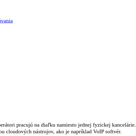
ávania
perátori pracujú na diaľku namiesto jednej fyzickej kancelár
 cloudových nástrojov, ako je napríklad VoIP softvér.