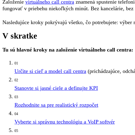
Založenie
virtuálneho call centra
znamená spustenie telefonic
fungovať v priebehu niekoľkých minút. Bez kancelárie, bez 
Nasledujúce kroky pokrývajú všetko, čo potrebujete: výber 
V skratke
Tu sú hlavné kroky na založenie virtuálneho call centra:
01
Určite si cieľ a model call centra
(prichádzajúce, odchá
02
Stanovte si jasné ciele a definujte KPI
03
Rozhodnite sa pre realistický rozpočet
04
Vyberte si správnu technológiu a VoIP softvér
05