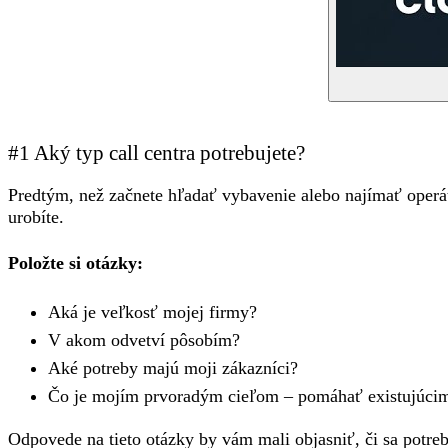
#1 Aký typ call centra potrebujete?
Predtým, než začnete hľadať vybavenie alebo najímať operát
urobíte.
Položte si otázky:
Aká je veľkosť mojej firmy?
V akom odvetví pôsobím?
Aké potreby majú moji zákazníci?
Čo je mojím prvoradým cieľom – pomáhať existujúcim
Odpovede na tieto otázky by vám mali objasniť, či sa potr