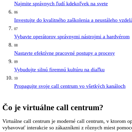
Najmite správnych ľudí kdekoľvek na svete
06
Investujte do kvalitného zaškolenia a neustáleho vzdel
07
Vybavte operátorov správnymi nástrojmi a hardvérom
08
Nastavte efektívne pracovné postupy a procesy
09
Vybudujte silnú firemnú kultúru na diaľku
10
Propagujte svoje call centrum vo všetkých kanáloch
Čo je virtuálne call centrum?
Virtuálne call centrum je moderné call centrum, v ktorom o
vybavovať interakcie so zákazníkmi z rôznych miest pomocou