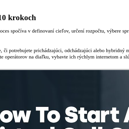
 10 krokoch
roces spočíva v definovaní cieľov, určení rozpočtu, výbere 
te, či potrebujete prichádzajúci, odchádzajúci alebo hybridný 
te operátorov na diaľku, vybavte ich rýchlym internetom a sl