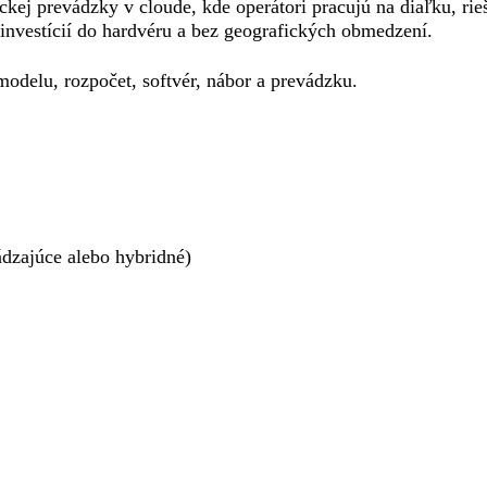
kej prevádzky v cloude, kde operátori pracujú na diaľku, rie
investícií do hardvéru a bez geografických obmedzení.
modelu, rozpočet, softvér, nábor a prevádzku.
dzajúce alebo hybridné)