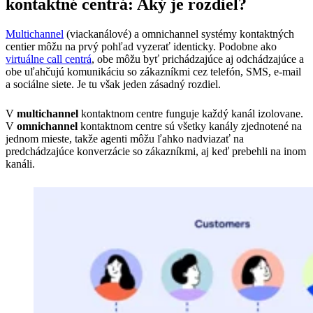
kontaktné centrá: Aký je rozdiel?
Multichannel
(viackanálové) a omnichannel systémy kontaktných
centier môžu na prvý pohľad vyzerať identicky. Podobne ako
virtuálne call centrá
, obe môžu byť prichádzajúce aj odchádzajúce a
obe uľahčujú komunikáciu so zákazníkmi cez telefón, SMS, e-mail
a sociálne siete. Je tu však jeden zásadný rozdiel.
V
multichannel
kontaktnom centre funguje každý kanál izolovane.
V
omnichannel
kontaktnom centre sú všetky kanály zjednotené na
jednom mieste, takže agenti môžu ľahko nadviazať na
predchádzajúce konverzácie so zákazníkmi, aj keď prebehli na inom
kanáli.