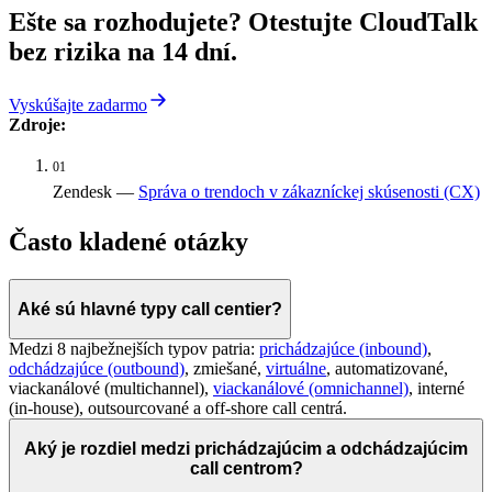
Ešte sa rozhodujete? Otestujte CloudTalk
bez rizika na 14 dní.
Vyskúšajte zadarmo
Zdroje:
01
Zendesk —
Správa o trendoch v zákazníckej skúsenosti (CX)
Často kladené otázky
Aké sú hlavné typy call centier?
Medzi 8 najbežnejších typov patria:
prichádzajúce (inbound)
,
odchádzajúce (outbound)
, zmiešané,
virtuálne
, automatizované,
viackanálové (multichannel),
viackanálové (omnichannel)
, interné
(in-house), outsourcované a off-shore call centrá.
Aký je rozdiel medzi prichádzajúcim a odchádzajúcim
call centrom?