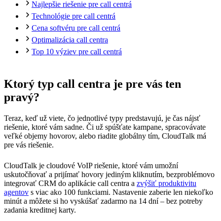
Najlepšie riešenie pre call centrá
Technológie pre call centrá
Cena softvéru pre call centrá
Optimalizácia call centra
Top 10 výziev pre call centrá
Ktorý typ call centra je pre vás ten
pravý?
Teraz, keď už viete, čo jednotlivé typy predstavujú, je čas nájsť
riešenie, ktoré vám sadne. Či už spúšťate kampane, spracovávate
veľké objemy hovorov, alebo riadite globálny tím, CloudTalk má
pre vás riešenie.
CloudTalk je cloudové VoIP riešenie, ktoré vám umožní
uskutočňovať a prijímať hovory jediným kliknutím, bezproblémovo
integrovať CRM do aplikácie call centra a
zvýšiť produktivitu
agentov
s viac ako 100 funkciami. Nastavenie zaberie len niekoľko
minút a môžete si ho vyskúšať zadarmo na 14 dní – bez potreby
zadania kreditnej karty.