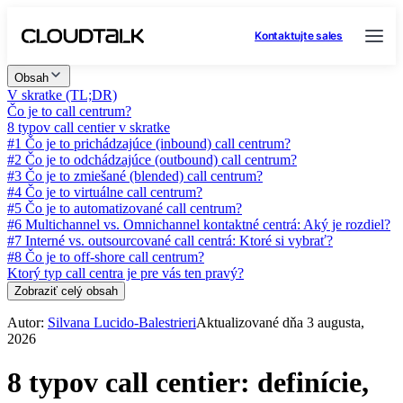
Kontaktujte sales
Obsah
V skratke (TL;DR)
Čo je to call centrum?
8 typov call centier v skratke
#1 Čo je to prichádzajúce (inbound) call centrum?
#2 Čo je to odchádzajúce (outbound) call centrum?
#3 Čo je to zmiešané (blended) call centrum?
#4 Čo je to virtuálne call centrum?
#5 Čo je to automatizované call centrum?
#6 Multichannel vs. Omnichannel kontaktné centrá: Aký je rozdiel?
#7 Interné vs. outsourcované call centrá: Ktoré si vybrať?
#8 Čo je to off-shore call centrum?
Ktorý typ call centra je pre vás ten pravý?
Zobraziť celý obsah
Autor:
Silvana Lucido-Balestrieri
Aktualizované dňa 3 augusta,
2026
8 typov call centier: definície,