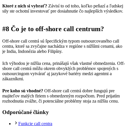
Ktoré z nich si vybrať?
Závisí to od toho, koľko peňazí a ľudskej
sily ste ochotní investovať pre dosiahnutie čo najlepších výsledkov.
#8 Čo je to off-shore call centrum?
Off-shore call centrá sú špecifickým typom outsourcovaného call
centra, ktoré sa zvyčajne nachádza v regióne s nižšími cenami, ako
je India, Indonézia alebo Filipíny.
Ich výhodou je nižšia cena, prinášajú však vlastné obmedzenia. Off-
shore call centrá môžu okrem obvyklých problémov spojených s
outsourcingom vytvárať aj jazykové bariéry medzi agentmi a
zákazníkmi.
Pre koho sú vhodné?
Off-shore call centrá dobre fungujú pre
majiteľov malých firiem s obmedzeným rozpočtom. Pred prijatím
rozhodnutia zvážte, či potenciálne problémy stoja za nižšiu cenu.
Odporúčané články
Funkcie call centra