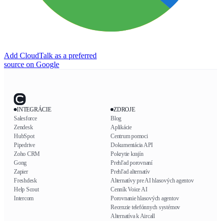
Add CloudTalk as a preferred
source on Google
INTEGRÁCIE
ZDROJE
Salesforce
Blog
Zendesk
Aplikácie
HubSpot
Centrum pomoci
Pipedrive
Dokumentácia API
Zoho CRM
Pokrytie krajín
Gong
Prehľad porovnaní
Zapier
Prehľad alternatív
Freshdesk
Alternatívy pre AI hlasových agentov
Help Scout
Cenník Voice AI
Intercom
Porovnanie hlasových agentov
Recenzie telefónnych systémov
Alternatíva k Aircall