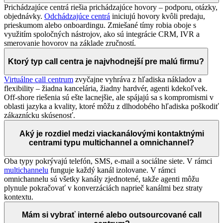
Prichádzajúce centrá riešia prichádzajúce hovory – podporu, otázky,
objednávky.
Odchádzajúce centrá
iniciujú hovory kvôli predaju,
prieskumom alebo onboardingu. Zmiešané tímy robia oboje s
využitím spoločných nástrojov, ako sú integrácie CRM, IVR a
smerovanie hovorov na základe zručností.
Ktorý typ call centra je najvhodnejší pre malú firmu?
Virtuálne call centrum
zvyčajne vyhráva z hľadiska nákladov a
flexibility – žiadna kancelária, žiadny hardvér, agenti kdekoľvek.
Off-shore riešenia sú ešte lacnejšie, ale spájajú sa s kompromismi v
oblasti jazyka a kvality, ktoré môžu z dlhodobého hľadiska poškodiť
zákaznícku skúsenosť.
Aký je rozdiel medzi viackanálovými kontaktnými
centrami typu multichannel a omnichannel?
Oba typy pokrývajú telefón, SMS, e-mail a sociálne siete. V rámci
multichannelu
funguje každý kanál izolovane. V rámci
omnichannelu sú všetky kanály zjednotené, takže agenti môžu
plynule pokračovať v konverzáciách naprieč kanálmi bez straty
kontextu.
Mám si vybrať interné alebo outsourcované call