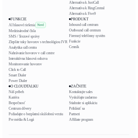
Alternatíva k JustCall
Alternatíva k RingCentral
Alternatíva k Five9
FUNKCIE
PRODUKT
Inbound call centrum
AI hlasové riešenia
Nové
Outbound call centrum
Medzinárodné čísla
Firemný telefónny systém
SMS / Textové správy
Funkcie
Zlepšite toky hovorov s technológiou IVR
Cenník
Analytika call centra
Nahrávanie hovorov v call centre
Interaktívna hlasová odozva
Monitorovanie hovorov
Click to Call
Smart Dialer
Power Dialer
O CLOUDTALKU
ZAČNITE
Náš príbeh
Kontaktujte sales
Kariéra
Vyskúšajte zadarmo
Bezpečnosť
Stiahnite si aplikáciu
Centrum dôvery
Prihlásiť sa
Požiadajte o bezplatnú skúšobnú verziu
Partneri
Pre média & Logá
Affiliate program