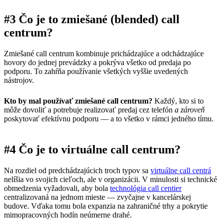
#3 Čo je to zmiešané (blended) call
centrum?
Zmiešané call centrum kombinuje prichádzajúce a odchádzajúce
hovory do jednej prevádzky a pokrýva všetko od predaja po
podporu. To zahŕňa používanie všetkých vyššie uvedených
nástrojov.
Kto by mal používať zmiešané call centrum?
Každý, kto si to
môže dovoliť a potrebuje realizovať predaj cez telefón
a zároveň
poskytovať efektívnu podporu — a to všetko v rámci jedného tímu.
#4 Čo je to virtuálne call centrum?
Na rozdiel od predchádzajúcich troch typov sa
virtuálne call centrá
nelíšia vo svojich cieľoch, ale v organizácii. V minulosti si technické
obmedzenia vyžadovali, aby bola
technológia call centier
centralizovaná na jednom mieste — zvyčajne v kancelárskej
budove. Vďaka tomu bola expanzia na zahraničné trhy a pokrytie
mimopracovných hodín neúmerne drahé.