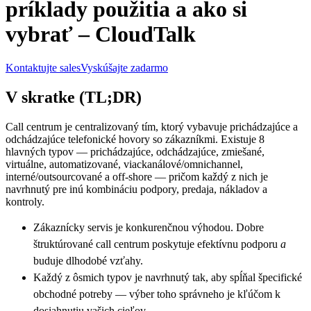
príklady použitia a ako si
vybrať – CloudTalk
Kontaktujte sales
Vyskúšajte zadarmo
V skratke (TL;DR)
Call centrum je centralizovaný tím, ktorý vybavuje prichádzajúce a
odchádzajúce telefonické hovory so zákazníkmi. Existuje 8
hlavných typov — prichádzajúce, odchádzajúce, zmiešané,
virtuálne, automatizované, viackanálové/omnichannel,
interné/outsourcované a off-shore — pričom každý z nich je
navrhnutý pre inú kombináciu podpory, predaja, nákladov a
kontroly.
Zákaznícky servis je konkurenčnou výhodou. Dobre
štruktúrované call centrum poskytuje efektívnu podporu
a
buduje dlhodobé vzťahy.
Každý z ôsmich typov je navrhnutý tak, aby spĺňal špecifické
obchodné potreby — výber toho správneho je kľúčom k
dosiahnutiu vašich cieľov.