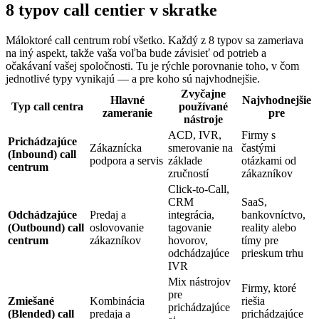
8 typov call centier v skratke
Máloktoré call centrum robí všetko. Každý z 8 typov sa zameriava
na iný aspekt, takže vaša voľba bude závisieť od potrieb a
očakávaní vašej spoločnosti. Tu je rýchle porovnanie toho, v čom
jednotlivé typy vynikajú — a pre koho sú najvhodnejšie.
Zvyčajne
Hlavné
Najvhodnejšie
Typ call centra
používané
zameranie
pre
nástroje
ACD, IVR,
Firmy s
Prichádzajúce
Zákaznícka
smerovanie na
častými
(Inbound) call
podpora a servis
základe
otázkami od
centrum
zručností
zákazníkov
Click-to-Call,
CRM
SaaS,
Odchádzajúce
Predaj a
integrácia,
bankovníctvo,
(Outbound) call
oslovovanie
tagovanie
reality alebo
centrum
zákazníkov
hovorov,
tímy pre
odchádzajúce
prieskum trhu
IVR
Mix nástrojov
Firmy, ktoré
pre
Zmiešané
Kombinácia
riešia
prichádzajúce
(Blended) call
predaja a
prichádzajúce