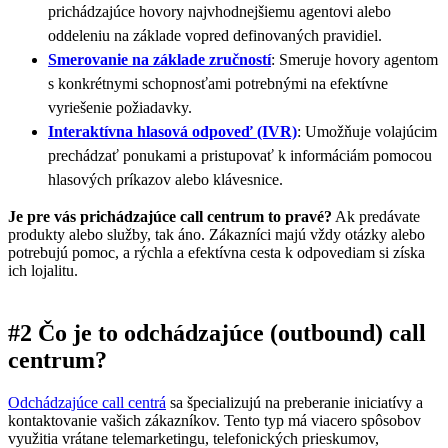
prichádzajúce hovory najvhodnejšiemu agentovi alebo
oddeleniu na základe vopred definovaných pravidiel.
Smerovanie na základe zručností
: Smeruje hovory agentom
s konkrétnymi schopnosťami potrebnými na efektívne
vyriešenie požiadavky.
Interaktívna hlasová odpoveď (IVR)
: Umožňuje volajúcim
prechádzať ponukami a pristupovať k informáciám pomocou
hlasových príkazov alebo klávesnice.
Je pre vás prichádzajúce call centrum to pravé?
Ak predávate
produkty alebo služby, tak áno. Zákazníci majú vždy otázky alebo
potrebujú pomoc, a rýchla a efektívna cesta k odpovediam si získa
ich lojalitu.
#2 Čo je to odchádzajúce (outbound) call
centrum?
Odchádzajúce call centrá
sa špecializujú na preberanie iniciatívy a
kontaktovanie vašich zákazníkov. Tento typ má viacero spôsobov
využitia vrátane telemarketingu, telefonických prieskumov,