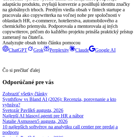
adaptáciu produktu, zvyšujú konverzie a posilňujú identitu značky
na globálnych trhoch. Predtým viedla obsah v fintech startupe a
pracovala ako copywriterka na voľnej nohe pre spoločnosti v
oblastiach HR, e-commerce, hotelierstva, automobilového a
chemického priemyslu. Podporovala a mentorovala aj iných
copywriterov, pričom do každého projektu prináša praktický prístup
zameraný na čitateľa.
Analyzujte obsah tohto článku pomocou
ChatGPT
Grok
Perplexity
Claude
Google AI
Čo si prečítať ďalej
Odporúčané pre vás
Zobraziť všetky články
Synthflow vs Bland AI (2026): Recenzia, porovnanie a kto
vyhráva?
Svetozár Pavlík
6 augusta, 2026
Najlepší AI hlasoví agenti pre HR a nábor
Natalie Asmussen
5 augusta, 2026
10 najlepších softvérov na analytiku call centier pre predaj a
podporu