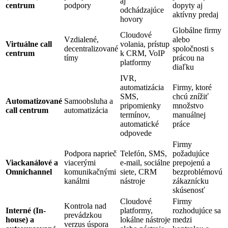
aj
centrum
podpory
dopyty aj
odchádzajúce
aktívny predaj
hovory
Globálne firmy
Cloudové
Vzdialené,
alebo
Virtuálne call
volania, prístup
decentralizované
spoločnosti s
centrum
k CRM, VoIP
tímy
prácou na
platformy
diaľku
IVR,
automatizácia
Firmy, ktoré
SMS,
chcú znížiť
Automatizované
Samoobsluha a
pripomienky
množstvo
call centrum
automatizácia
termínov,
manuálnej
automatické
práce
odpovede
Firmy
Podpora naprieč
Telefón, SMS,
požadujúce
Viackanálové a
viacerými
e-mail, sociálne
prepojenú a
Omnichannel
komunikačnými
siete, CRM
bezproblémovú
kanálmi
nástroje
zákaznícku
skúsenosť
Cloudové
Firmy
Kontrola nad
Interné (In-
platformy,
rozhodujúce sa
prevádzkou
house) a
lokálne nástroje
medzi
verzus úspora