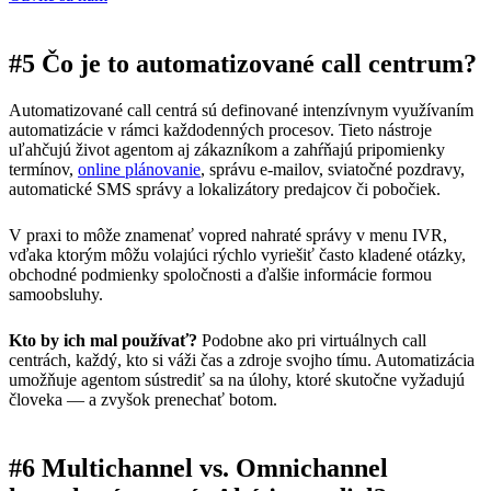
#5 Čo je to automatizované call centrum?
Automatizované call centrá sú definované intenzívnym využívaním
automatizácie v rámci každodenných procesov. Tieto nástroje
uľahčujú život agentom aj zákazníkom a zahŕňajú pripomienky
termínov,
online plánovanie
, správu e-mailov, sviatočné pozdravy,
automatické SMS správy a lokalizátory predajcov či pobočiek.
V praxi to môže znamenať vopred nahraté správy v menu IVR,
vďaka ktorým môžu volajúci rýchlo vyriešiť často kladené otázky,
obchodné podmienky spoločnosti a ďalšie informácie formou
samoobsluhy.
Kto by ich mal používať?
Podobne ako pri virtuálnych call
centrách, každý, kto si váži čas a zdroje svojho tímu. Automatizácia
umožňuje agentom sústrediť sa na úlohy, ktoré skutočne vyžadujú
človeka — a zvyšok prenechať botom.
#6 Multichannel vs. Omnichannel