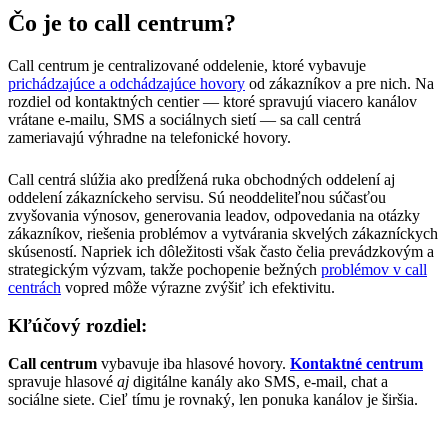
Čo je to call centrum?
Call centrum je centralizované oddelenie, ktoré vybavuje
prichádzajúce a odchádzajúce hovory
od zákazníkov a pre nich. Na
rozdiel od kontaktných centier — ktoré spravujú viacero kanálov
vrátane e-mailu, SMS a sociálnych sietí — sa call centrá
zameriavajú výhradne na telefonické hovory.
Call centrá slúžia ako predĺžená ruka obchodných oddelení aj
oddelení zákazníckeho servisu. Sú neoddeliteľnou súčasťou
zvyšovania výnosov, generovania leadov, odpovedania na otázky
zákazníkov, riešenia problémov a vytvárania skvelých zákazníckych
skúseností. Napriek ich dôležitosti však často čelia prevádzkovým a
strategickým výzvam, takže pochopenie bežných
problémov v call
centrách
vopred môže výrazne zvýšiť ich efektivitu.
Kľúčový rozdiel:
Call centrum
vybavuje iba hlasové hovory.
Kontaktné centrum
spravuje hlasové
aj
digitálne kanály ako SMS, e-mail, chat a
sociálne siete. Cieľ tímu je rovnaký, len ponuka kanálov je širšia.