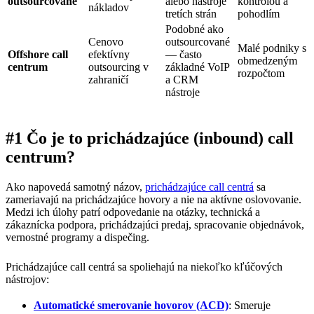
outsourcované
alebo nástroje
kontrolou a
nákladov
tretích strán
pohodlím
Podobné ako
Cenovo
outsourcované
Malé podniky s
Offshore call
efektívny
— často
obmedzeným
centrum
outsourcing v
základné VoIP
rozpočtom
zahraničí
a CRM
nástroje
#1 Čo je to prichádzajúce (inbound) call
centrum?
Ako napovedá samotný názov,
prichádzajúce call centrá
sa
zameriavajú na prichádzajúce hovory a nie na aktívne oslovovanie.
Medzi ich úlohy patrí odpovedanie na otázky, technická a
zákaznícka podpora, prichádzajúci predaj, spracovanie objednávok,
vernostné programy a dispečing.
Prichádzajúce call centrá sa spoliehajú na niekoľko kľúčových
nástrojov:
Automatické smerovanie hovorov (ACD)
: Smeruje