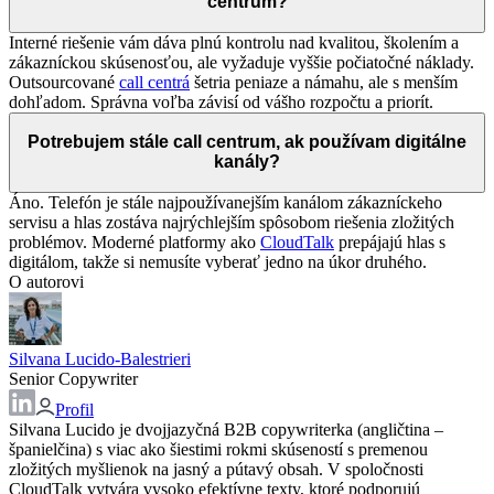
centrum?
Interné riešenie vám dáva plnú kontrolu nad kvalitou, školením a
zákazníckou skúsenosťou, ale vyžaduje vyššie počiatočné náklady.
Outsourcované
call centrá
šetria peniaze a námahu, ale s menším
dohľadom. Správna voľba závisí od vášho rozpočtu a priorít.
Potrebujem stále call centrum, ak používam digitálne
kanály?
Áno. Telefón je stále najpoužívanejším kanálom zákazníckeho
servisu a hlas zostáva najrýchlejším spôsobom riešenia zložitých
problémov. Moderné platformy ako
CloudTalk
prepájajú hlas s
digitálom, takže si nemusíte vyberať jedno na úkor druhého.
O autorovi
Silvana Lucido-Balestrieri
Senior Copywriter
Profil
Silvana Lucido je dvojjazyčná B2B copywriterka (angličtina –
španielčina) s viac ako šiestimi rokmi skúseností s premenou
zložitých myšlienok na jasný a pútavý obsah. V spoločnosti
CloudTalk vytvára vysoko efektívne texty, ktoré podporujú