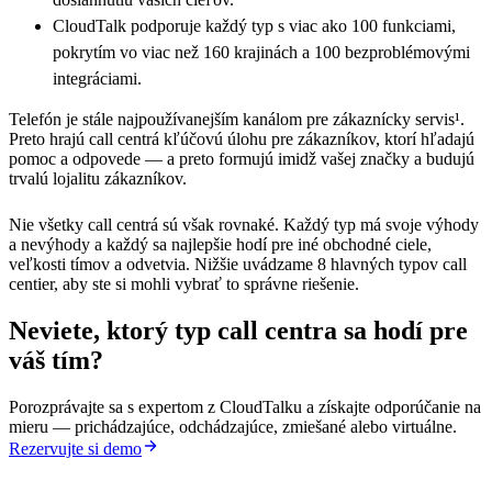
CloudTalk podporuje každý typ s viac ako 100 funkciami,
pokrytím vo viac než 160 krajinách a 100 bezproblémovými
integráciami.
Telefón je stále najpoužívanejším kanálom pre zákaznícky servis¹.
Preto hrajú call centrá kľúčovú úlohu pre zákazníkov, ktorí hľadajú
pomoc a odpovede — a preto formujú imidž vašej značky a budujú
trvalú lojalitu zákazníkov.
Nie všetky call centrá sú však rovnaké. Každý typ má svoje výhody
a nevýhody a každý sa najlepšie hodí pre iné obchodné ciele,
veľkosti tímov a odvetvia. Nižšie uvádzame 8 hlavných typov call
centier, aby ste si mohli vybrať to správne riešenie.
Neviete, ktorý typ call centra sa hodí pre
váš tím?
Porozprávajte sa s expertom z CloudTalku a získajte odporúčanie na
mieru — prichádzajúce, odchádzajúce, zmiešané alebo virtuálne.
Rezervujte si demo