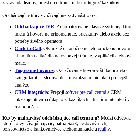
získavania leadov, prieskumu trhu a onboardingu zákazníkov.
Odchádzajúce tímy využívajú iné sady nástrojov:
Odchádzajúce IVR
: Automatizované hlasové systémy, ktoré
iniciujú hovory na pripomenutie, prieskumy alebo akcie bez
potreby živého operátora.
Click-to-Call
: Okamžité uskutočnenie telefonického hovoru
kliknutím na tlačidlo na webovej stránke, v aplikácii alebo e-
maile.
Tagovanie hovorov
: Označovanie hovorov štítkami alebo
kategóriami na sledovanie a organizáciu interakcií pre lepšiu
analýzu.
CRM integrácia
: Prepojí
softvér pre call centrá
s CRM,
takže agenti vidia údaje o zákazníkoch a históriu interakcií v
reálnom čase.
Kto by mal zaviesť odchádzajúce call centrum?
Medzi odvetvia,
ktoré ho využívajú najviac, patria SaaS, cestovný ruch,
poisťovníctvo a bankovníctvo, telekomunikácie a
reality
.