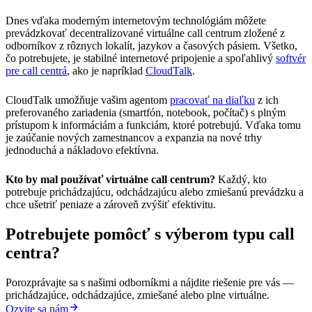
Dnes vďaka moderným internetovým technológiám môžete
prevádzkovať decentralizované virtuálne call centrum zložené z
odborníkov z rôznych lokalít, jazykov a časových pásiem. Všetko,
čo potrebujete, je stabilné internetové pripojenie a spoľahlivý
softvér
pre call centrá
, ako je napríklad
CloudTalk
.
CloudTalk umožňuje vašim agentom
pracovať na diaľku
z ich
preferovaného zariadenia (smartfón, notebook, počítač) s plným
prístupom k informáciám a funkciám, ktoré potrebujú. Vďaka tomu
je zaúčanie nových zamestnancov a expanzia na nové trhy
jednoduchá a nákladovo efektívna.
Kto by mal používať virtuálne call centrum?
Každý, kto
potrebuje prichádzajúcu, odchádzajúcu alebo zmiešanú prevádzku a
chce ušetriť peniaze a zároveň zvýšiť efektivitu.
Potrebujete pomôcť s výberom typu call
centra?
Porozprávajte sa s našimi odborníkmi a nájdite riešenie pre vás —
prichádzajúce, odchádzajúce, zmiešané alebo plne virtuálne.
Ozvite sa nám