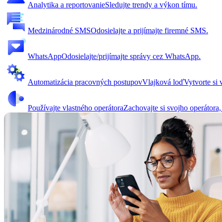
Analytika a reportovanie
Sledujte trendy a výkon tímu.
Medzinárodné SMS
Odosielajte a prijímajte firemné SMS.
WhatsApp
Odosielajte/prijímajte správy cez WhatsApp.
Automatizácia pracovných postupov
Vlajková loď
Vytvorte si
Používajte vlastného operátora
Zachovajte si svojho operátora,