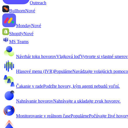
Outreach
Bullhorn
Nové
Monday
Nové
Shopify
Nové
MS Teams
Návrhár toku hovorov
Vlajková loď
Vytvorte si vlastné smero
Hlasové menu (IVR)
Populárne
Navádzajte volajúcich pomoc
Čakanie v rade
Podržte hovory, kým agenti nebudú voľní.
Nahrávanie hovorov
Nahrávajte a ukladajte zvuk hovorov.
Monitorovanie v reálnom čase
Populárne
Počúvajte živé hovor