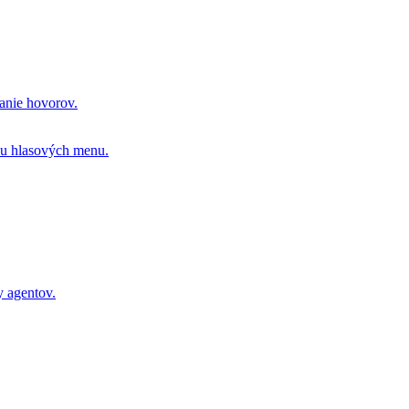
vanie hovorov.
ou hlasových menu.
y agentov.