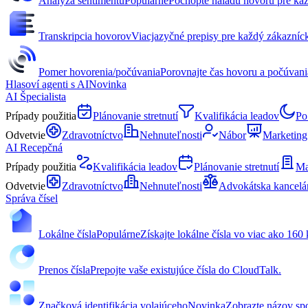
Analýza sentimentu
Populárne
Pochopte náladu hovoru pre kaž
Transkripcia hovorov
Viacjazyčné prepisy pre každý zákazníc
Pomer hovorenia/počúvania
Porovnajte čas hovoru a počúvania
Hlasoví agenti s AI
Novinka
AI Špecialista
Prípady použitia
Plánovanie stretnutí
Kvalifikácia leadov
Po
Odvetvie
Zdravotníctvo
Nehnuteľnosti
Nábor
Marketing
AI Recepčná
Prípady použitia
Kvalifikácia leadov
Plánovanie stretnutí
Ma
Odvetvie
Zdravotníctvo
Nehnuteľnosti
Advokátska kancelá
Správa čísel
Lokálne čísla
Populárne
Získajte lokálne čísla vo viac ako 160 
Prenos čísla
Prepojte vaše existujúce čísla do CloudTalk.
Značková identifikácia volajúceho
Novinka
Zobrazte názov spo