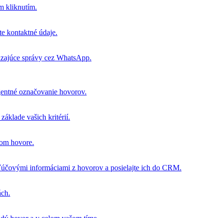
m kliknutím.
e kontaktné údaje.
dzajúce správy cez WhatsApp.
igentné označovanie hovorov.
áklade vašich kritérií.
dom hovore.
účovými informáciami z hovorov a posielajte ich do CRM.
ách.