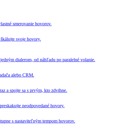
 vlastné smerovanie hovorov.
 škálujte svoje hovory.
 jedným dialerom, od náhľadu po paralelné volanie.
liadača alebo CRM.
raz a spojte sa s prvým, kto zdvihne.
 preskakujte neodpovedané hovory.
ostupne s nastaviteľným tempom hovorov.