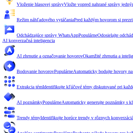
Vloženie hlasovej správy
Vložte vopred nahrané správy jedný
Režim náhľadového vytáčania
Pred každým hovorom si prezrit
Odchádzajúce správy WhatsApp
Populárne
Odosielajte odchá
AI konverzačná inteligencia
AI zhrnutie a označovanie hovorov
Okamžité zhrnutia a intel
Bodovanie hovorov
Populárne
Automaticky bodujte hovory na z
Extrakcia tém
Identifikujte kľúčové témy diskutované pri kaž
AI poznámky
Populárne
Automaticky generujte poznámky s kľ
Trendy témy
Identifikujte horúce trendy v rôznych konverzáci