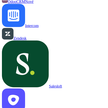
OdooCRM
Nové
Intercom
Zendesk
Salesloft