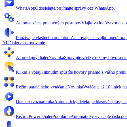
WhatsApp
Odosielajte/prijímajte správy cez WhatsApp.
Automatizácia pracovných postupov
Vlajková loď
Vytvorte si
Používajte vlastného operátora
Zachovajte si svojho operátora,
AI Dialer a oslovovanie
AI predajný dialer
Novinka
Spravujte všetky režimy hovorov s
Klikni a volaj
Kliknutím spustíte hovory priamo z vášho preh
Režim paralelného vytáčania
Novinka
Vytáčajte až 10 liniek na
Detekcia záznamníka
Automaticky detekujte hlasové správy a
Režim Power Dialer
Populárne
Automaticky vytáčajte čísla p