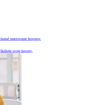
 vlastné smerovanie hovorov.
 škálujte svoje hovory.