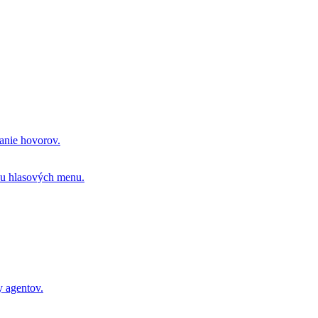
vanie hovorov.
ou hlasových menu.
y agentov.