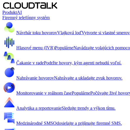
Produkt
AI
Firemný telefónny systém
Návrhár toku hovorov
Vlajková loď
Vytvorte si vlastné smero
Hlasové menu (IVR)
Populárne
Navádzajte volajúcich pomoc
Čakanie v rade
Podržte hovory, kým agenti nebudú voľní.
Nahrávanie hovorov
Nahrávajte a ukladajte zvuk hovorov.
Monitorovanie v reálnom čase
Populárne
Počúvajte živé hovor
Analytika a reportovanie
Sledujte trendy a výkon tímu.
Medzinárodné SMS
Odosielajte a prijímajte firemné SMS.