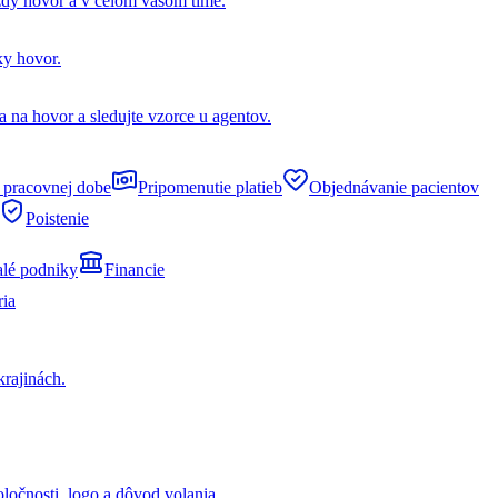
dý hovor a v celom vašom tíme.
ky hovor.
 na hovor a sledujte vzorce u agentov.
 pracovnej dobe
Pripomenutie platieb
Objednávanie pacientov
Poistenie
lé podniky
Financie
ria
krajinách.
ločnosti, logo a dôvod volania.