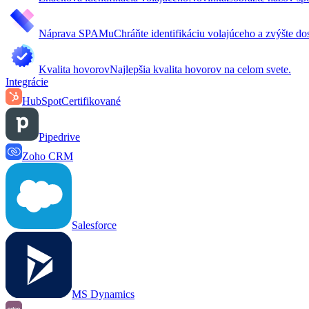
Náprava SPAMu
Chráňte identifikáciu volajúceho a zvýšte do
Kvalita hovorov
Najlepšia kvalita hovorov na celom svete.
Integrácie
HubSpot
Certifikované
Pipedrive
Zoho CRM
Salesforce
MS Dynamics