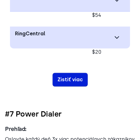
$54
RingCentral
$20
Zistiť viac
#7 Power Dialer
Prehľad:
Oslovte každý deň 3x viac potenciálnych zákazníkov