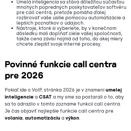
Umelá inteligencia sa stáva dôležitou súčasťou
mnohých popredných poskytovateľov softvéru
pre call centrá, pretože pomáha ďalej
rozširovať vaše úsilie pomocou automatizácie a
lepších poznatkov o údajoch.
Nástroje, ktoré si vyberiete, by v konečnom
dôsledku mali dopĺňať ciele vašej spoločnosti,
takže cena závisí najmä od toho, do akej miery
chcete zlepšiť svoje interné procesy.
Povinné funkcie call centra
pre 2026
Pokiaľ ide o VoIP, stránka 2026 je v znamení
umelej
inteligencie
a
CSAT
a my sme sa postarali o to, aby
sa to odrazilo v tomto zozname funkcií call centra.
Je čas objaviť najlepšie funkcie call centra pre
volania
,
automatizáciu
a
výkon
.