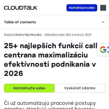
Kontaktujte sales
Table of contents
Napísal
Aneta Pejchinoska
Aktualizované dňa 6 marca, 2025
25+ najlepších funkcií call
A
s
centrana maximalizáciu
efektívnosti podnikania v
2026
Kontaktujte sales
Vyskúšať zdarma
Či už automatizujú pracovné postupy