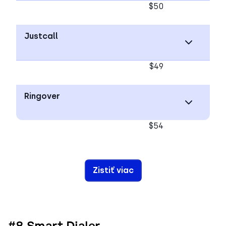
$50
Justcall
$49
Ringover
$54
Zistiť viac