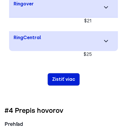
Ringover
$21
RingCentral
$25
Zistiť viac
#4 Prepis hovorov
Prehľad