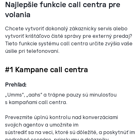
Najlepšie funkcie call centra pre
volania
Chcete vytvoriť dokonalý zákaznícky servis alebo
vytvoriť krištáľovo čisté správy pre externý predaj?
Tieto funkcie systému call centra určite zvýšia vaše
úsilie pri telefonovaní.
#1 Kampane call centra
Prehľad:
„Umms“, „aahs“ a trápne pauzy sú minulosťou
s kampaňami call centra.
Prevezmite úplnú kontrolu nad konverzáciami
svojich agentov a umožnite im
sústrediť sa na veci, ktoré sú dôležité, a poskytnúť im
podrobné scenáre, prieskumy a dotazníky.