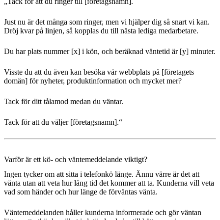
„Tack för att du ringer till [företagsnamn].
Just nu är det många som ringer, men vi hjälper dig så snart vi kan.
Dröj kvar på linjen, så kopplas du till nästa lediga medarbetare.
Du har plats nummer [x] i kön, och beräknad väntetid är [y] minuter.
Visste du att du även kan besöka vår webbplats på [företagets
domän] för nyheter, produktinformation och mycket mer?
Tack för ditt tålamod medan du väntar.
Tack för att du väljer [företagsnamn].“
Varför är ett kö- och väntemeddelande viktigt?
Ingen tycker om att sitta i telefonkö länge. Ännu värre är det att
vänta utan att veta hur lång tid det kommer att ta. Kunderna vill veta
vad som händer och hur länge de förväntas vänta.
Väntemeddelanden håller kunderna informerade och gör väntan