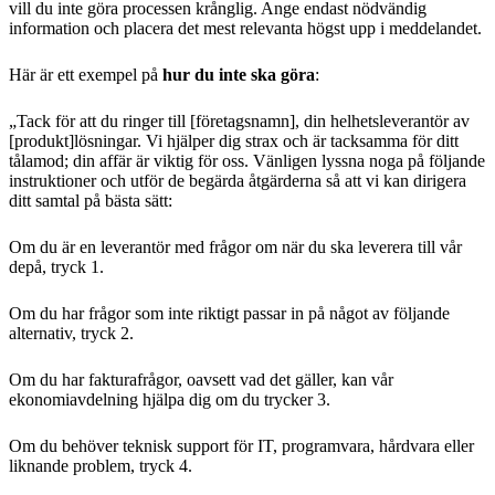
vill du inte göra processen krånglig. Ange endast nödvändig
information och placera det mest relevanta högst upp i meddelandet.
Här är ett exempel på
hur du inte ska göra
:
„Tack för att du ringer till [företagsnamn], din helhetsleverantör av
[produkt]lösningar. Vi hjälper dig strax och är tacksamma för ditt
tålamod; din affär är viktig för oss. Vänligen lyssna noga på följande
instruktioner och utför de begärda åtgärderna så att vi kan dirigera
ditt samtal på bästa sätt:
Om du är en leverantör med frågor om när du ska leverera till vår
depå, tryck 1.
Om du har frågor som inte riktigt passar in på något av följande
alternativ, tryck 2.
Om du har fakturafrågor, oavsett vad det gäller, kan vår
ekonomiavdelning hjälpa dig om du trycker 3.
Om du behöver teknisk support för IT, programvara, hårdvara eller
liknande problem, tryck 4.