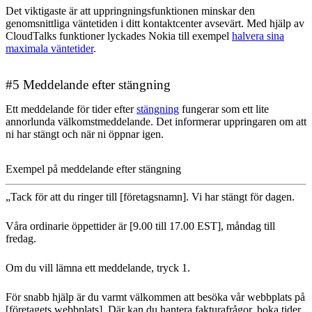
Det viktigaste är att uppringningsfunktionen minskar den
genomsnittliga väntetiden i ditt kontaktcenter avsevärt. Med hjälp av
CloudTalks funktioner lyckades Nokia till exempel
halvera sina
maximala väntetider
.
#5 Meddelande efter stängning
Ett meddelande för tider efter
stängning
fungerar som ett lite
annorlunda välkomstmeddelande. Det informerar uppringaren om att
ni har stängt och när ni öppnar igen.
Exempel på meddelande efter stängning
„Tack för att du ringer till [företagsnamn]. Vi har stängt för dagen.
Våra ordinarie öppettider är [9.00 till 17.00 EST], måndag till
fredag.
Om du vill lämna ett meddelande, tryck 1.
För snabb hjälp är du varmt välkommen att besöka vår webbplats på
[företagets webbplats]. Där kan du hantera fakturafrågor, boka tider