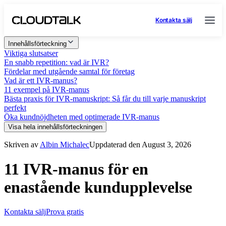
Kontakta sälj
Innehållsförteckning
Viktiga slutsatser
En snabb repetition: vad är IVR?
Fördelar med utgående samtal för företag
Vad är ett IVR-manus?
11 exempel på IVR-manus
Bästa praxis för IVR-manuskript: Så får du till varje manuskript
perfekt
Öka kundnöjdheten med optimerade IVR-manus
Visa hela innehållsförteckningen
Skriven av
Albin Michalec
Uppdaterad den August 3, 2026
11 IVR-manus för en
enastående kundupplevelse
Kontakta sälj
Prova gratis