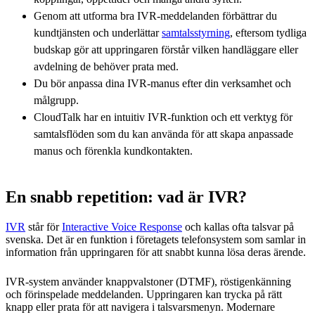
Genom att utforma bra IVR-meddelanden förbättrar du
kundtjänsten och underlättar
samtalsstyrning
, eftersom tydliga
budskap gör att uppringaren förstår vilken handläggare eller
avdelning de behöver prata med.
Du bör anpassa dina IVR-manus efter din verksamhet och
målgrupp.
CloudTalk har en intuitiv IVR-funktion och ett verktyg för
samtalsflöden som du kan använda för att skapa anpassade
manus och förenkla kundkontakten.
En snabb repetition: vad är IVR?
IVR
står för
Interactive Voice Response
och kallas ofta talsvar på
svenska. Det är en funktion i företagets telefonsystem som samlar in
information från uppringaren för att snabbt kunna lösa deras ärende.
IVR-system använder knappvalstoner (DTMF), röstigenkänning
och förinspelade meddelanden. Uppringaren kan trycka på rätt
knapp eller prata för att navigera i talsvarsmenyn. Modernare