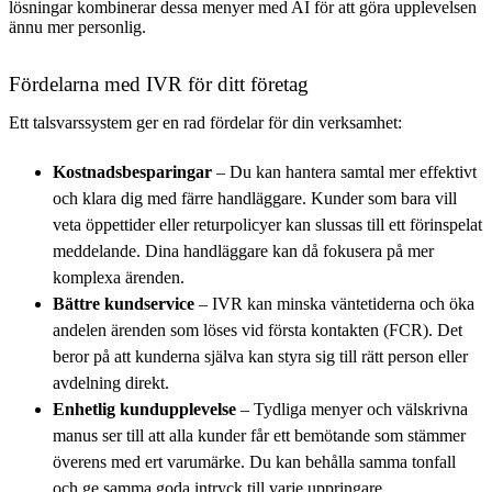
lösningar kombinerar dessa menyer med AI för att göra upplevelsen
ännu mer personlig.
Fördelarna med IVR för ditt företag
Ett talsvarssystem ger en rad fördelar för din verksamhet:
Kostnadsbesparingar
– Du kan hantera samtal mer effektivt
och klara dig med färre handläggare. Kunder som bara vill
veta öppettider eller returpolicyer kan slussas till ett förinspelat
meddelande. Dina handläggare kan då fokusera på mer
komplexa ärenden.
Bättre kundservice
– IVR kan minska väntetiderna och öka
andelen ärenden som löses vid första kontakten (FCR). Det
beror på att kunderna själva kan styra sig till rätt person eller
avdelning direkt.
Enhetlig kundupplevelse
– Tydliga menyer och välskrivna
manus ser till att alla kunder får ett bemötande som stämmer
överens med ert varumärke. Du kan behålla samma tonfall
och ge samma goda intryck till varje uppringare.