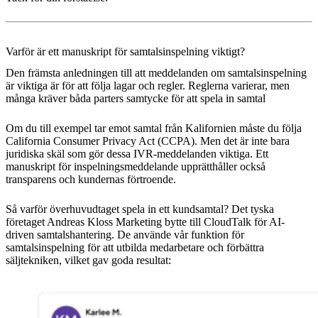
Varför är ett manuskript för samtalsinspelning viktigt?
Den främsta anledningen till att meddelanden om samtalsinspelning
är viktiga är för att följa lagar och regler. Reglerna varierar, men
många kräver båda parters samtycke för att spela in samtal
Om du till exempel tar emot samtal från Kalifornien måste du följa
California Consumer Privacy Act (CCPA). Men det är inte bara
juridiska skäl som gör dessa IVR-meddelanden viktiga. Ett
manuskript för inspelningsmeddelande upprätthåller också
transparens och kundernas förtroende.
Så varför överhuvudtaget spela in ett kundsamtal? Det tyska
företaget Andreas Kloss Marketing bytte till CloudTalk för AI-
driven samtalshantering. De använde vår funktion för
samtalsinspelning för att utbilda medarbetare och förbättra
säljtekniken, vilket gav goda resultat: