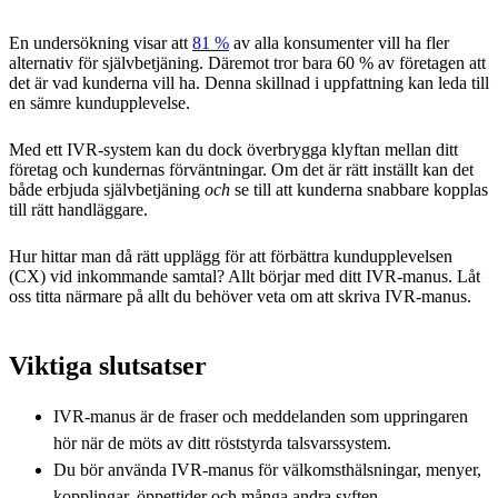
En undersökning visar att
81 %
av alla konsumenter vill ha fler
alternativ för självbetjäning. Däremot tror bara 60 % av företagen att
det är vad kunderna vill ha. Denna skillnad i uppfattning kan leda till
en sämre kundupplevelse.
Med ett IVR-system kan du dock överbrygga klyftan mellan ditt
företag och kundernas förväntningar. Om det är rätt inställt kan det
både erbjuda självbetjäning
och
se till att kunderna snabbare kopplas
till rätt handläggare.
Hur hittar man då rätt upplägg för att förbättra kundupplevelsen
(CX) vid inkommande samtal? Allt börjar med ditt IVR-manus. Låt
oss titta närmare på allt du behöver veta om att skriva IVR-manus.
Viktiga slutsatser
IVR-manus är de fraser och meddelanden som uppringaren
hör när de möts av ditt röststyrda talsvarssystem.
Du bör använda IVR-manus för välkomsthälsningar, menyer,
kopplingar, öppettider och många andra syften.