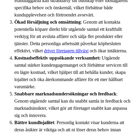
Handläggarna kan skräddarsy sitt budskap efter mottagarens
specifika behov och önskemål, vilket förbättrar både
kundupplevelsen och förtroendet avsevärt.
Ökad försäljning och omsättning
: Genom att kontakta
potentiella köpare direkt blir utgående samtal ett kraftfullt
verktyg för att avsluta affärer och sälja fler produkter eller
tjänster. Detta personliga arbetssätt påverkar köpbesluten
effektivt, vilket
driver företagets tillväxt
och ökar intäkterna.
Kostnadseffektiv uppsökande verksamhet:
Utgående
samtal stärker kundengagemanget och förbättrar servicen till
en lägre kostnad, vilket hjälper till att behålla kunder, skapa
lojalitet och öka återkommande affärer för ett mer hållbart
varumärke.
Snabbare marknadsundersökningar och feedback
:
Genom utgående samtal kan du snabbt samla in feedback och
marknadsinsikter, vilket gör att företaget snabbt kan anpassa
sig och innovera.
Bättre kundlojalitet
: Personlig kontakt visar kunderna att
deras åsikter är viktiga och att ni löser deras behov innan