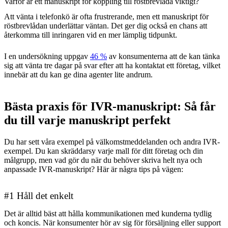
Varför är ett manuskript för koppling till röstbrevlåda viktigt?
Att vänta i telefonkö är ofta frustrerande, men ett manuskript för
röstbrevlådan underlättar väntan. Det ger dig också en chans att
återkomma till inringaren vid en mer lämplig tidpunkt.
I en undersökning uppgav
46 %
av konsumenterna att de kan tänka
sig att vänta tre dagar på svar efter att ha kontaktat ett företag, vilket
innebär att du kan ge dina agenter lite andrum.
Bästa praxis för IVR-manuskript: Så får
du till varje manuskript perfekt
Du har sett våra exempel på välkomstmeddelanden och andra IVR-
exempel. Du kan skräddarsy varje mall för ditt företag och din
målgrupp, men vad gör du när du behöver skriva helt nya och
anpassade IVR-manuskript? Här är några tips på vägen:
#1 Håll det enkelt
Det är alltid bäst att hålla kommunikationen med kunderna tydlig
och koncis. När konsumenter hör av sig för försäljning eller support