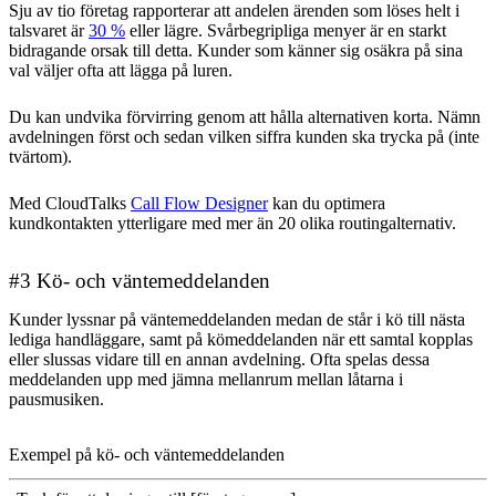
Sju av tio företag rapporterar att andelen ärenden som löses helt i
talsvaret är
30 %
eller lägre. Svårbegripliga menyer är en starkt
bidragande orsak till detta. Kunder som känner sig osäkra på sina
val väljer ofta att lägga på luren.
Du kan undvika förvirring genom att hålla alternativen korta. Nämn
avdelningen först och sedan vilken siffra kunden ska trycka på (inte
tvärtom).
Med CloudTalks
Call Flow Designer
kan du optimera
kundkontakten ytterligare med mer än 20 olika routingalternativ.
#3 Kö- och väntemeddelanden
Kunder lyssnar på väntemeddelanden medan de står i kö till nästa
lediga handläggare, samt på kömeddelanden när ett samtal kopplas
eller slussas vidare till en annan avdelning. Ofta spelas dessa
meddelanden upp med jämna mellanrum mellan låtarna i
pausmusiken.
Exempel på kö- och väntemeddelanden