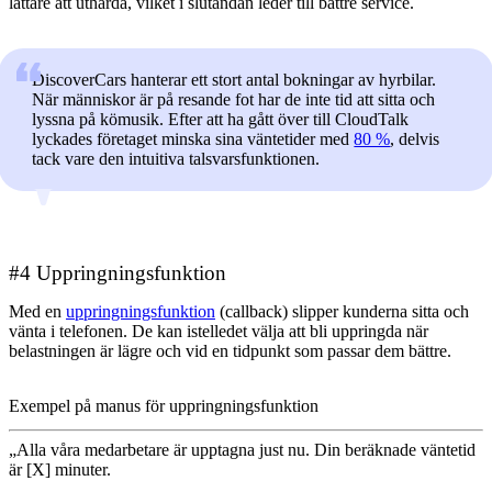
lättare att uthärda, vilket i slutändan leder till bättre service.
DiscoverCars hanterar ett stort antal bokningar av hyrbilar.
När människor är på resande fot har de inte tid att sitta och
lyssna på kömusik. Efter att ha gått över till CloudTalk
lyckades företaget minska sina väntetider med
80 %
, delvis
tack vare den intuitiva talsvarsfunktionen.
#4 Uppringningsfunktion
Med en
uppringningsfunktion
(callback) slipper kunderna sitta och
vänta i telefonen. De kan istelledet välja att bli uppringda när
belastningen är lägre och vid en tidpunkt som passar dem bättre.
Exempel på manus för uppringningsfunktion
„Alla våra medarbetare är upptagna just nu. Din beräknade väntetid
är [X] minuter.