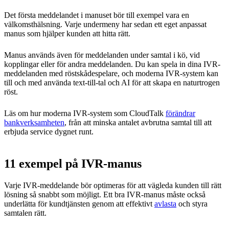
Det första meddelandet i manuset bör till exempel vara en
välkomsthälsning. Varje undermeny har sedan ett eget anpassat
manus som hjälper kunden att hitta rätt.
Manus används även för meddelanden under samtal i kö, vid
kopplingar eller för andra meddelanden. Du kan spela in dina IVR-
meddelanden med röstskådespelare, och moderna IVR-system kan
till och med använda text-till-tal och AI för att skapa en naturtrogen
röst.
Läs om hur moderna IVR-system som CloudTalk
förändrar
bankverksamheten
, från att minska antalet avbrutna samtal till att
erbjuda service dygnet runt.
11 exempel på IVR-manus
Varje IVR-meddelande bör optimeras för att vägleda kunden till rätt
lösning så snabbt som möjligt. Ett bra IVR-manus måste också
underlätta för kundtjänsten genom att effektivt
avlasta
och styra
samtalen rätt.