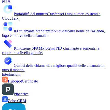
paesi.
Portabilità del numero
Trasferisci i tuoi numeri esistenti a
CloudTalk.
ID chiamante brandizzato
Nuovo
Mostra nome dell'azienda,
logo e motivo della chiamata.
Rimozione SPAM
Proteggi l'ID chiamante e aumenta la
copertura a livello globale.
Qualità delle chiamate
La migliore qualità delle chiamate in
tutto il mondo.
Integrazioni
HubSpot
Certificato
Pipedrive
Zoho CRM