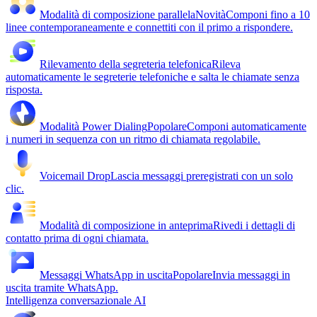
Modalità di composizione parallela
Novità
Componi fino a 10
linee contemporaneamente e connettiti con il primo a rispondere.
Rilevamento della segreteria telefonica
Rileva
automaticamente le segreterie telefoniche e salta le chiamate senza
risposta.
Modalità Power Dialing
Popolare
Componi automaticamente
i numeri in sequenza con un ritmo di chiamata regolabile.
Voicemail Drop
Lascia messaggi preregistrati con un solo
clic.
Modalità di composizione in anteprima
Rivedi i dettagli di
contatto prima di ogni chiamata.
Messaggi WhatsApp in uscita
Popolare
Invia messaggi in
uscita tramite WhatsApp.
Intelligenza conversazionale AI