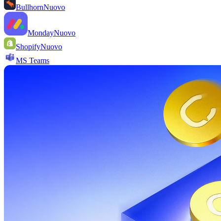
Bullhorn
Nuovo
Monday
Nuovo
Shopify
Nuovo
MS Teams