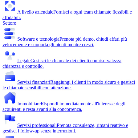
A livello aziendale
Fornisci a ogni team chiamate flessibili e
affidabili.
Settore
Software e tecnologia
Prenota più demo, chiudi affari più
velocemente e supporta gli utenti mentre cresci.
Legale
Gestisci le chiamate dei clienti con riservatezza,
chiarezza e controllo.
Servizi finanziari
Raggiungi i clienti in modo sicuro e gestisci
le chiamate sensibili con attenzione.
Immobiliare
Rispondi immediatamente all'interesse degli
acquirenti e resta avanti alla concorrenza.
Servizi professionali
Prenota consulenze, rimani reattivo e
gestisci i follow-up senza interruzioni.