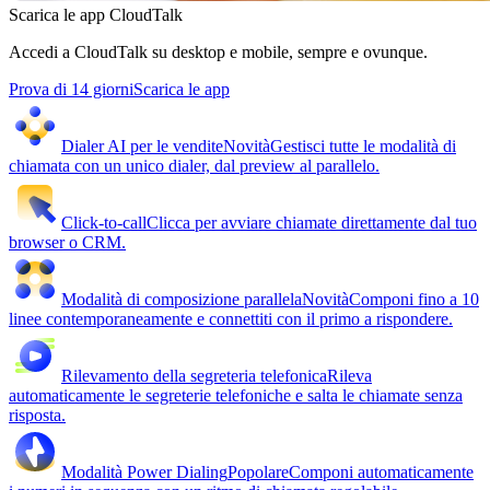
Scarica le app CloudTalk
Accedi a CloudTalk su desktop e mobile, sempre e ovunque.
Prova di 14 giorni
Scarica le app
Dialer AI per le vendite
Novità
Gestisci tutte le modalità di
chiamata con un unico dialer, dal preview al parallelo.
Click-to-call
Clicca per avviare chiamate direttamente dal tuo
browser o CRM.
Modalità di composizione parallela
Novità
Componi fino a 10
linee contemporaneamente e connettiti con il primo a rispondere.
Rilevamento della segreteria telefonica
Rileva
automaticamente le segreterie telefoniche e salta le chiamate senza
risposta.
Modalità Power Dialing
Popolare
Componi automaticamente