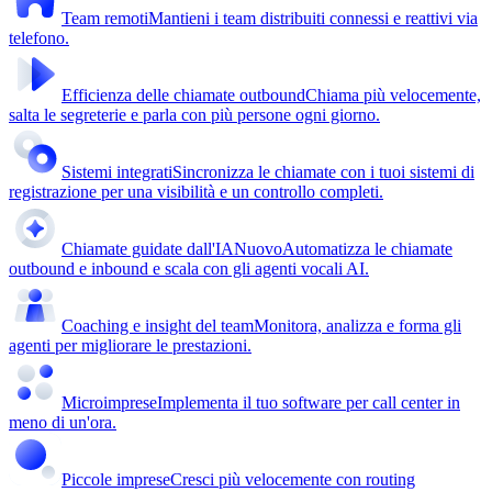
Team remoti
Mantieni i team distribuiti connessi e reattivi via
telefono.
Efficienza delle chiamate outbound
Chiama più velocemente,
salta le segreterie e parla con più persone ogni giorno.
Sistemi integrati
Sincronizza le chiamate con i tuoi sistemi di
registrazione per una visibilità e un controllo completi.
Chiamate guidate dall'IA
Nuovo
Automatizza le chiamate
outbound e inbound e scala con gli agenti vocali AI.
Coaching e insight del team
Monitora, analizza e forma gli
agenti per migliorare le prestazioni.
Microimprese
Implementa il tuo software per call center in
meno di un'ora.
Piccole imprese
Cresci più velocemente con routing