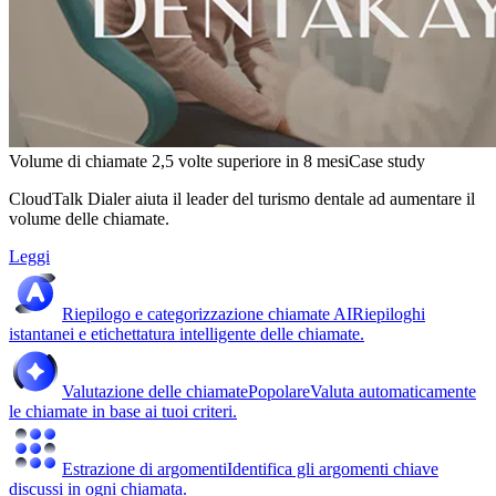
Volume di chiamate 2,5 volte superiore in 8 mesi
Case study
CloudTalk Dialer aiuta il leader del turismo dentale ad aumentare il
volume delle chiamate.
Leggi
Riepilogo e categorizzazione chiamate AI
Riepiloghi
istantanei e etichettatura intelligente delle chiamate.
Valutazione delle chiamate
Popolare
Valuta automaticamente
le chiamate in base ai tuoi criteri.
Estrazione di argomenti
Identifica gli argomenti chiave
discussi in ogni chiamata.