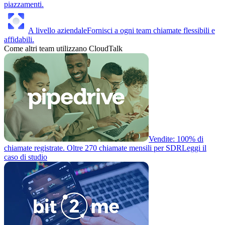
piazzamenti.
A livello aziendale
Fornisci a ogni team chiamate flessibili e
affidabili.
Come altri team utilizzano CloudTalk
Vendite: 100% di
chiamate registrate. Oltre 270 chiamate mensili per SDR
Leggi il
caso di studio