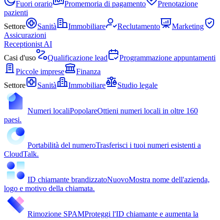
Fuori orario
Promemoria di pagamento
Prenotazione
pazienti
Settore
Sanità
Immobiliare
Reclutamento
Marketing
Assicurazioni
Receptionist AI
Casi d'uso
Qualificazione lead
Programmazione appuntamenti
Piccole imprese
Finanza
Settore
Sanità
Immobiliare
Studio legale
Numeri locali
Popolare
Ottieni numeri locali in oltre 160
paesi.
Portabilità del numero
Trasferisci i tuoi numeri esistenti a
CloudTalk.
ID chiamante brandizzato
Nuovo
Mostra nome dell'azienda,
logo e motivo della chiamata.
Rimozione SPAM
Proteggi l'ID chiamante e aumenta la