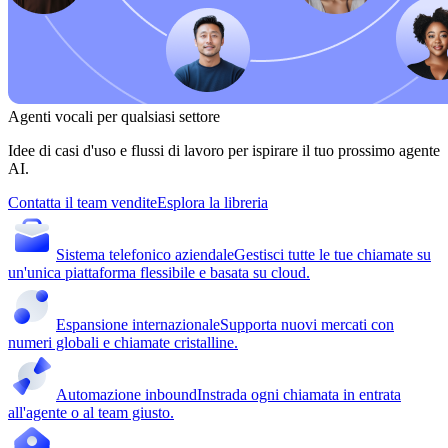
Agenti vocali per qualsiasi settore
Idee di casi d'uso e flussi di lavoro per ispirare il tuo prossimo agente
AI.
Contatta il team vendite
Esplora la libreria
Sistema telefonico aziendale
Gestisci tutte le tue chiamate su
un'unica piattaforma flessibile e basata su cloud.
Espansione internazionale
Supporta nuovi mercati con
numeri globali e chiamate cristalline.
Automazione inbound
Instrada ogni chiamata in entrata
all'agente o al team giusto.