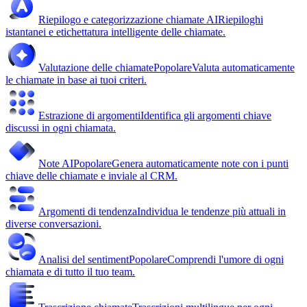
Riepilogo e categorizzazione chiamate AI
Riepiloghi
istantanei e etichettatura intelligente delle chiamate.
Valutazione delle chiamate
Popolare
Valuta automaticamente
le chiamate in base ai tuoi criteri.
Estrazione di argomenti
Identifica gli argomenti chiave
discussi in ogni chiamata.
Note AI
Popolare
Genera automaticamente note con i punti
chiave delle chiamate e inviale al CRM.
Argomenti di tendenza
Individua le tendenze più attuali in
diverse conversazioni.
Analisi del sentiment
Popolare
Comprendi l'umore di ogni
chiamata e di tutto il tuo team.