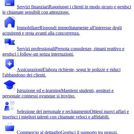
Servizi finanziari
Raggiungi i clienti in modo sicuro e gestisci
le chiamate sensibili con attenzione.
Immobiliare
Rispondi immediatamente all'interesse degli
acquirenti e resta avanti alla concorrenza.
Servizi professionali
Prenota consulenze, rimani reattivo e
gestisci i follow-up senza interruzioni.
Assicurazioni
Elabora richieste, segui le polizze e riduci
l'abbandono dei clienti.
Istruzione ed e-learning
Mantieni studenti, genitori e
personale connessi ovunque si trovino.
Selezione del personale e reclutamento
Ottieni nuovi affari e
inserisci i migliori talenti con chiamate veloci e affidabili.
Commercio al dettaglio
Gestisci il supporto tra negozi,