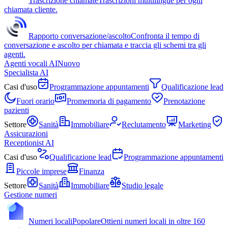
Trascrizione chiamate
Trascrizioni multilingue per ogni
chiamata cliente.
Rapporto conversazione/ascolto
Confronta il tempo di
conversazione e ascolto per chiamata e traccia gli schemi tra gli
agenti.
Agenti vocali AI
Nuovo
Specialista AI
Casi d'uso
Programmazione appuntamenti
Qualificazione lead
Fuori orario
Promemoria di pagamento
Prenotazione
pazienti
Settore
Sanità
Immobiliare
Reclutamento
Marketing
Assicurazioni
Receptionist AI
Casi d'uso
Qualificazione lead
Programmazione appuntamenti
Piccole imprese
Finanza
Settore
Sanità
Immobiliare
Studio legale
Gestione numeri
Numeri locali
Popolare
Ottieni numeri locali in oltre 160