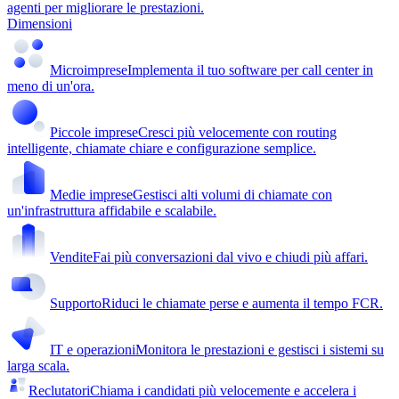
agenti per migliorare le prestazioni.
Dimensioni
Microimprese
Implementa il tuo software per call center in
meno di un'ora.
Piccole imprese
Cresci più velocemente con routing
intelligente, chiamate chiare e configurazione semplice.
Medie imprese
Gestisci alti volumi di chiamate con
un'infrastruttura affidabile e scalabile.
Vendite
Fai più conversazioni dal vivo e chiudi più affari.
Supporto
Riduci le chiamate perse e aumenta il tempo FCR.
IT e operazioni
Monitora le prestazioni e gestisci i sistemi su
larga scala.
Reclutatori
Chiama i candidati più velocemente e accelera i