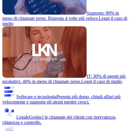
Supporto: 80% in
meno di chiamate perse. Risposta 4 volte più veloce.
Leggi il caso di
studio
IT: 30% di agenti più
produttivi. 40% in meno di chiamate perse.
Leggi il caso di studio
Software e tecnologia
Prenota più demo, chiudi affari più
velocemente e supporta gli utenti mentre cresci.
Legale
Gestisci le chiamate dei clienti con riservatezza,
chiarezza e controllo.