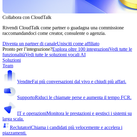
Collabora con CloudTalk
Rivendi CloudTalk come partner o guadagna una commissione
raccomandandoci come creator, consulente o agenzia.
Diventa un partner di canale
Unisciti come affiliato
Pronto per l’integrazione?
Esplora oltre 100 integrazioni
Vedi tutte le
funzionalità
Vedi tutte le soluzioni vocali AI
Soluzioni
Team
Vendite
Fai più conversazioni dal vivo e chiudi più affari.
Supporto
Riduci le chiamate perse e aumenta il tempo FCR.
IT e operazioni
Monitora le prestazioni e gestisci i sistemi su
larga scala.
Reclutatori
Chiama i candidati più velocemente e accelera i
piazzamenti.