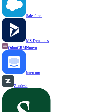
Salesforce
MS Dynamics
OdooCRM
Nuovo
Intercom
Zendesk