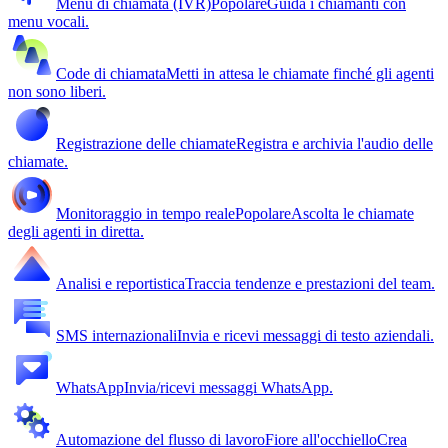
Menu di chiamata (IVR)
Popolare
Guida i chiamanti con
menu vocali.
Code di chiamata
Metti in attesa le chiamate finché gli agenti
non sono liberi.
Registrazione delle chiamate
Registra e archivia l'audio delle
chiamate.
Monitoraggio in tempo reale
Popolare
Ascolta le chiamate
degli agenti in diretta.
Analisi e reportistica
Traccia tendenze e prestazioni del team.
SMS internazionali
Invia e ricevi messaggi di testo aziendali.
WhatsApp
Invia/ricevi messaggi WhatsApp.
Automazione del flusso di lavoro
Fiore all'occhiello
Crea