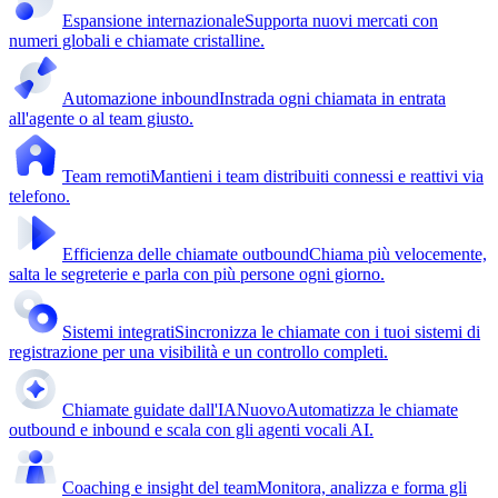
Espansione internazionale
Supporta nuovi mercati con
numeri globali e chiamate cristalline.
Automazione inbound
Instrada ogni chiamata in entrata
all'agente o al team giusto.
Team remoti
Mantieni i team distribuiti connessi e reattivi via
telefono.
Efficienza delle chiamate outbound
Chiama più velocemente,
salta le segreterie e parla con più persone ogni giorno.
Sistemi integrati
Sincronizza le chiamate con i tuoi sistemi di
registrazione per una visibilità e un controllo completi.
Chiamate guidate dall'IA
Nuovo
Automatizza le chiamate
outbound e inbound e scala con gli agenti vocali AI.
Coaching e insight del team
Monitora, analizza e forma gli