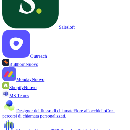
Salesloft
Outreach
Bullhorn
Nuovo
Monday
Nuovo
Shopify
Nuovo
MS Teams
Designer del flusso di chiamate
Fiore all'occhiello
Crea
percorsi di chiamata personalizzati.