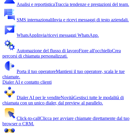
Analisi e reportistica
Traccia tendenze e prestazioni del team.
SMS internazionali
Invia e ricevi messaggi di testo aziendali.
WhatsApp
Invia/ricevi messaggi WhatsApp.
Automazione del flusso di lavoro
Fiore all'occhiello
Crea
percorsi di chiamata personalizzati.
Porta il tuo operatore
Mantieni il tuo operatore, scala le tue
chiamate.
Dialer AI e contatto clienti
Dialer AI per le vendite
Novità
Gestisci tutte le modalità di
chiamata con un unico dialer, dal preview al parallelo.
Click-to-call
Clicca per avviare chiamate direttamente dal tuo
browser o CRM.