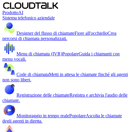
Prodotto
AI
Sistema telefonico aziendale
Designer del flusso di chiamate
Fiore all'occhiello
Crea
percorsi di chiamata personalizzati.
Menu di chiamata (IVR)
Popolare
Guida i chiamanti con
menu vocali.
Code di chiamata
Metti in attesa le chiamate finché gli agenti
non sono liberi.
Registrazione delle chiamate
Registra e archivia l'audio delle
chiamate.
Monitoraggio in tempo reale
Popolare
Ascolta le chiamate
degli agenti in diretta.