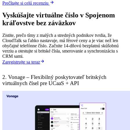
Prečítajte si celú recenziu
Vyskúšajte virtuálne číslo v Spojenom
kráľovstve bez záväzkov
Zistite, prečo tímy z malých a stredných podnikov tvrdia, že
CloudTalk sa ľahko nastavuje, má férové ceny a je viac než len
obyčajné telefónne číslo. Začnite 14-dňovú bezplatnú skúšobnú
verziu a otestujte si britské čísla, smerovanie a synchronizáciu s
CRM sami.
Zaregistrujte sa teraz
2. Vonage – Flexibilný poskytovateľ britských
virtuálnych čísel pre UCaaS + API