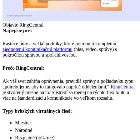
Objavte RingCentral
Najlepšie pre:
Rastúce tímy a veľké podniky, ktoré potrebujú kompletnú
zjednotenú komunikačnú platformu
(hlas, video, správy) s
pokročilou správou a spoľahlivosťou.
Prečo RingCentral:
Ak váš svet zahŕňa oprávnenia, pravidlá správy a požiadavku typu
„potrebujeme, aby to fungovalo naprieč oddeleniami,“
RingCentral
je stvorený presne na to. Sústredí sa menej na rýchlu flexibilitu a
viac na štandardizáciu komunikácie vo veľkom rozsahu.
Typy britských virtuálnych čísel:
Miestne
Národné
Bezplatné (toll-free)