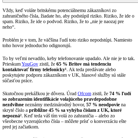
Vždy, keď voláte britskému potenciálnemu zákazníkovi zo
zahraničného čísla, žiadate ho, aby podstúpil riziko. Riziko, že ide o
spam. Riziko, že ide o podvod. Riziko, že to „nie je naozaj pre
neho“.
Problém je v tom, že väčšina ľudí toto riziko nepodstúpi. Namiesto
toho hovor jednoducho odignorujú.
To by veľmi nevadilo, keby telefonovanie upadalo. Ale nie je to tak.
Prieskum
YouGov
zistil, že
65 % Britov má tendenciu
kontaktovať firmy telefonicky¹
. Ak teda predávate alebo
poskytujete podporu zákazníkom v UK, hlasové služby sú stále
súčasťou práce.
Skutočnou prekážkou je dôvera. Úrad
Ofcom
zistil, že
74 % ľudí
so zobrazením identifikácie volajúceho pravdepodobne
nezdvihne
neznámy medzinárodný hovor,
57 % neodpovie
na
skryté číslo a
približne 45 % sa vyhýba číslam z UK, ktoré
nepozná²
. Keď teda váš tím volá zo zahraničia – alebo zo
všeobecne vyzerajúceho čísla – môžete prísť o konverzáciu ešte
pred jej začiatkom.