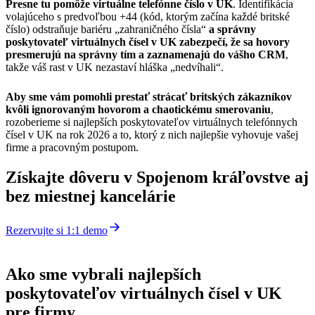
Presne tu pomôže virtuálne telefónne číslo v UK
. Identifikácia
volajúceho s predvoľbou +44 (kód, ktorým začína každé britské
číslo) odstraňuje bariéru „zahraničného čísla“
a správny
poskytovateľ virtuálnych čísel v UK zabezpečí, že sa hovory
presmerujú na správny tím a zaznamenajú do vášho CRM
,
takže váš rast v UK nezastaví hláška „nedvíhali“.
Aby sme vám pomohli prestať strácať britských zákazníkov
kvôli ignorovaným hovorom a chaotickému smerovaniu
,
rozoberieme si najlepších poskytovateľov virtuálnych telefónnych
čísel v UK na rok 2026 a to, ktorý z nich najlepšie vyhovuje vašej
firme a pracovným postupom.
Získajte dôveru v Spojenom kráľovstve aj
bez miestnej kancelárie
Rezervujte si 1:1 demo
Ako sme vybrali najlepších
poskytovateľov virtuálnych čísel v UK
pre firmy