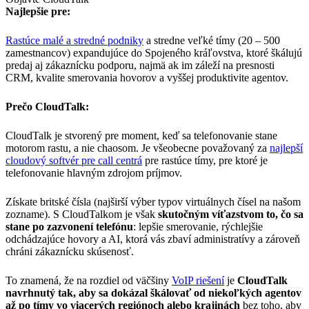
Najlepšie pre:
Rastúce malé a stredné podniky
a stredne veľké tímy (20 – 500
zamestnancov) expandujúce do Spojeného kráľovstva, ktoré škálujú
predaj aj zákaznícku podporu, najmä ak im záleží na presnosti
CRM, kvalite smerovania hovorov a vyššej produktivite agentov.
Prečo CloudTalk:
CloudTalk je stvorený pre moment, keď sa telefonovanie stane
motorom rastu, a nie chaosom. Je všeobecne považovaný za
najlepší
cloudový softvér pre call centrá
pre rastúce tímy, pre ktoré je
telefonovanie hlavným zdrojom príjmov.
Získate britské čísla (najširší výber typov virtuálnych čísel na našom
zozname). S CloudTalkom je však
skutočným víťazstvom to, čo sa
stane po zazvonení telefónu
: lepšie smerovanie, rýchlejšie
odchádzajúce hovory a AI, ktorá vás zbaví administratívy a zároveň
chráni zákaznícku skúsenosť.
To znamená, že na rozdiel od väčšiny
VoIP riešení
je
CloudTalk
navrhnutý tak, aby sa dokázal škálovať od niekoľkých agentov
až po tímy vo viacerých regiónoch alebo krajinách
bez toho, aby