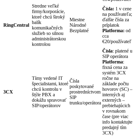
Stredne veľké
Čísla:
1 v cene
firmy/korporácie,
na používateľa;
ktoré chcú široký
Miestne
ďalšie čísla za
balík
RingCentral
Národné
príplatok
komunikačných
Bezplatné
Platforma:
od
služieb so silnou
cca
administrátorskou
€20/používateľ
kontrolou
Čísla
: platené u
SIP operátora
Platforma
:
fixná cena za
systém 3CX
Tímy vedené IT
ročne na
Čísla
špecialistami, ktoré
základe počtu
poskytované
chcú kontrolu v
hovorov (SC) –
3CX
prostredníctvom
štýle PBX a
interných aj
SIP
dokážu spravovať
externých –
trunku/operátora
SIP/operátorov
prebiehajúcich
v rovnakom
čase (pre viac
info kontaktujte
predajný tím
3CX)