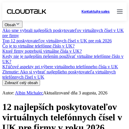
Kontaktujte sales
Obsah
Ako sme vybrali najlepších poskytovateľov virtuálnych čísel v UK
pre firmy
Top 12 poskytovateľov virtuálnych čísel v UK pre rok 2026
Čo je to virtuálne telefónne číslo v UK?
Ktoré firmy potrebujú virtuálne čísla v UK?
Kedy nie je najlepším riešením používať virtuálne telefónne číslo v
UK?
Kľúčové aspekty pri výbere virtuálneho telefónneho čísla v UK
Zhrnutie: Ako si vybrať najlepšieho poskytovateľa virtuálnych
telefónnych čísel v UK
Zobraziť celý obsah
Autor:
Albin Michalec
Aktualizované dňa 3 augusta, 2026
12 najlepších poskytovateľov
virtuálnych telefónnych čísel v
UK pre firmy v roku 2026