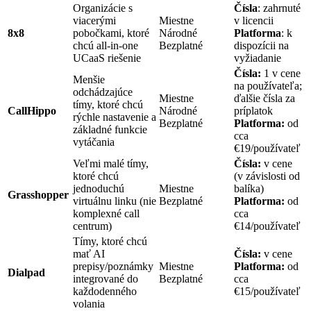
Organizácie s
Čísla
: zahrnuté
viacerými
Miestne
v licencii
8x8
pobočkami, ktoré
Národné
Platforma
: k
chcú all-in-one
Bezplatné
dispozícii na
UCaaS riešenie
vyžiadanie
Čísla:
1 v cene
Menšie
na používateľa;
odchádzajúce
Miestne
ďalšie čísla za
tímy, ktoré chcú
CallHippo
Národné
príplatok
rýchle nastavenie a
Bezplatné
Platforma:
od
základné funkcie
cca
vytáčania
€19/používateľ
Veľmi malé tímy,
Čísla:
v cene
ktoré chcú
(v závislosti od
jednoduchú
Miestne
balíka)
Grasshopper
virtuálnu linku (nie
Bezplatné
Platforma:
od
komplexné call
cca
centrum)
€14/používateľ
Tímy, ktoré chcú
mať AI
Čísla:
v cene
prepisy/poznámky
Miestne
Platforma:
od
Dialpad
integrované do
Bezplatné
cca
každodenného
€15/používateľ
volania