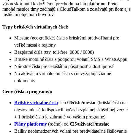
vás neskôr nútil k zložitému prechodu na inú platformu. Preto
mnohé rastúce tímy začínajú s CloudTalkom a zostávajú pri ňom aj s
rastúcim objemom hovorov.
Typy britských virtuálnych čísel:
Miestne (geografické) čísla s britskými predvoľbami pre
veľké mestá a regióny
Bezplatné čísla (tzv. toll-free, 0800 / 0808)
Britské mobilné čísla s podporou volaní, SMS a WhatsAppu
Národné čísla pre celoštátnu pôsobnosť a dostupnosť
Na aktiváciu virtuálneho čísla sa nevyžadujú žiadne
dokumenty
Ceny (čísla a programy):
Britské virtuálne čísla
: len
€6/číslo/mesiac
(britské čísla na
otestovanie sú k dispozícii počas bezplatnej skúšobnej verzie
+ 1 britské číslo je zahrnuté vo vašom programe)
Plány platformy
(ročne): od
€25/užívateľ/mesiac
Balíky neobmedzených volaní pre predvídateľné škálovanie