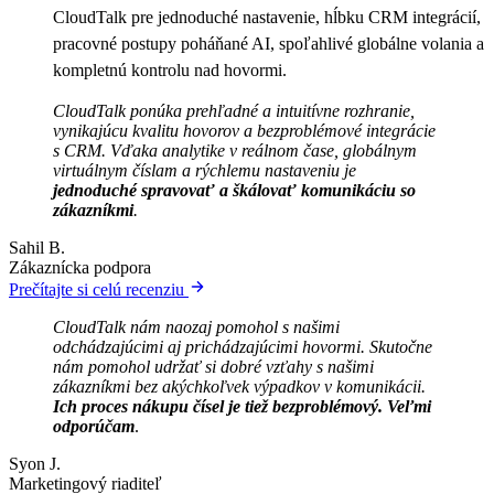
CloudTalk pre jednoduché nastavenie, hĺbku CRM integrácií,
pracovné postupy poháňané AI, spoľahlivé globálne volania a
kompletnú kontrolu nad hovormi.
CloudTalk ponúka prehľadné a intuitívne rozhranie,
vynikajúcu kvalitu hovorov a bezproblémové integrácie
s CRM. Vďaka analytike v reálnom čase, globálnym
virtuálnym číslam a rýchlemu nastaveniu je
jednoduché spravovať a škálovať komunikáciu so
zákazníkmi
.
Sahil B.
Zákaznícka podpora
Prečítajte si celú recenziu
CloudTalk nám naozaj pomohol s našimi
odchádzajúcimi aj prichádzajúcimi hovormi. Skutočne
nám pomohol udržať si dobré vzťahy s našimi
zákazníkmi bez akýchkoľvek výpadkov v komunikácii.
Ich proces nákupu čísel je tiež bezproblémový. Veľmi
odporúčam
.
Syon J.
Marketingový riaditeľ