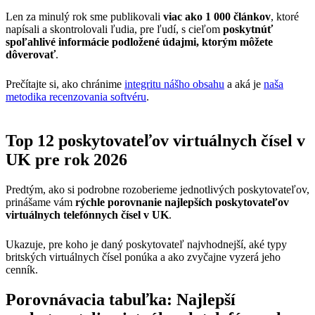
Len za minulý rok sme publikovali
viac ako 1 000 článkov
, ktoré
napísali a skontrolovali ľudia, pre ľudí, s cieľom
poskytnúť
spoľahlivé informácie podložené údajmi, ktorým môžete
dôverovať
.
Prečítajte si, ako chránime
integritu nášho obsahu
a aká je
naša
metodika recenzovania softvéru
.
Top 12 poskytovateľov virtuálnych čísel v
UK pre rok 2026
Predtým, ako si podrobne rozoberieme jednotlivých poskytovateľov,
prinášame vám
rýchle porovnanie najlepších poskytovateľov
virtuálnych telefónnych čísel v UK
.
Ukazuje, pre koho je daný poskytovateľ najvhodnejší, aké typy
britských virtuálnych čísel ponúka a ako zvyčajne vyzerá jeho
cenník.
Porovnávacia tabuľka: Najlepší