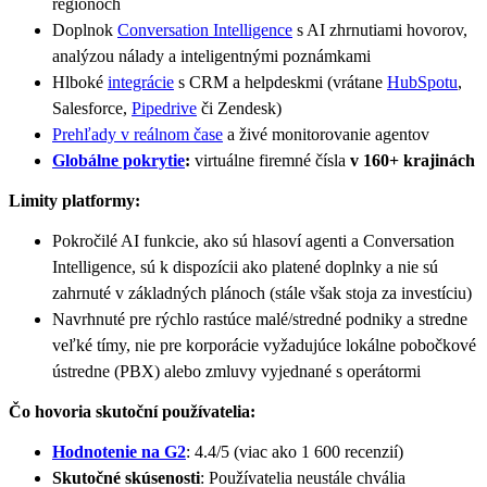
regiónoch
Doplnok
Conversation Intelligence
s AI zhrnutiami hovorov,
analýzou nálady a inteligentnými poznámkami
Hlboké
integrácie
s CRM a helpdeskmi (vrátane
HubSpotu
,
Salesforce,
Pipedrive
či Zendesk)
Prehľady v reálnom čase
a živé monitorovanie agentov
Globálne pokrytie
:
virtuálne firemné čísla
v
160+ krajinách
Limity platformy:
Pokročilé AI funkcie, ako sú hlasoví agenti a Conversation
Intelligence, sú k dispozícii ako platené doplnky a nie sú
zahrnuté v základných plánoch (stále však stoja za investíciu)
Navrhnuté pre rýchlo rastúce malé/stredné podniky a stredne
veľké tímy, nie pre korporácie vyžadujúce lokálne pobočkové
ústredne (PBX) alebo zmluvy vyjednané s operátormi
Čo hovoria skutoční používatelia:
Hodnotenie na G2
: 4.4/5 (viac ako 1 600 recenzií)
Skutočné skúsenosti
: Používatelia neustále chvália