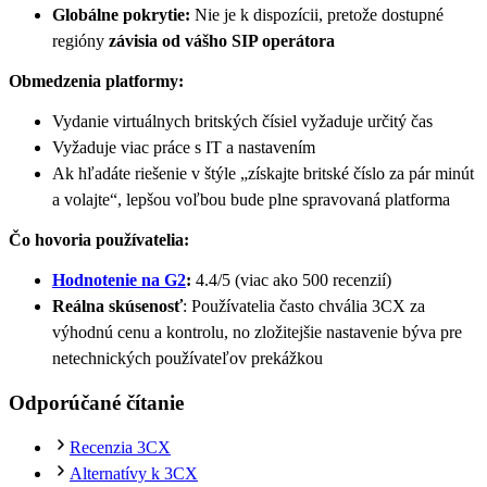
Globálne pokrytie:
Nie je k dispozícii, pretože dostupné
regióny
závisia od vášho SIP operátora
Obmedzenia platformy:
Vydanie virtuálnych britských čísiel vyžaduje určitý čas
Vyžaduje viac práce s IT a nastavením
Ak hľadáte riešenie v štýle „získajte britské číslo za pár minút
a volajte“, lepšou voľbou bude plne spravovaná platforma
Čo hovoria používatelia:
Hodnotenie na G2
:
4.4/5 (viac ako 500 recenzií)
Reálna skúsenosť
: Používatelia často chvália 3CX za
výhodnú cenu a kontrolu, no zložitejšie nastavenie býva pre
netechnických používateľov prekážkou
Odporúčané čítanie
Recenzia 3CX
Alternatívy k 3CX