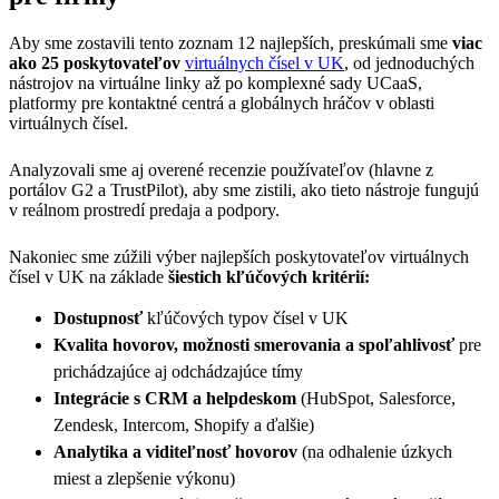
Aby sme zostavili tento zoznam 12 najlepších, preskúmali sme
viac
ako 25 poskytovateľov
virtuálnych čísel v UK
, od jednoduchých
nástrojov na virtuálne linky až po komplexné sady UCaaS,
platformy pre kontaktné centrá a globálnych hráčov v oblasti
virtuálnych čísel.
Analyzovali sme aj overené recenzie používateľov (hlavne z
portálov G2 a TrustPilot), aby sme zistili, ako tieto nástroje fungujú
v reálnom prostredí predaja a podpory.
Nakoniec sme zúžili výber najlepších poskytovateľov virtuálnych
čísel v UK na základe
šiestich kľúčových kritérií:
Dostupnosť
kľúčových typov čísel v UK
Kvalita hovorov, možnosti smerovania a spoľahlivosť
pre
prichádzajúce aj odchádzajúce tímy
Integrácie s CRM a helpdeskom
(HubSpot, Salesforce,
Zendesk, Intercom, Shopify a ďalšie)
Analytika a viditeľnosť hovorov
(na odhalenie úzkych
miest a zlepšenie výkonu)