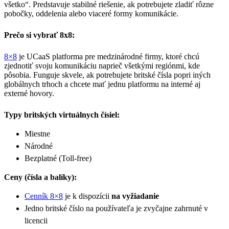
všetko“. Predstavuje stabilné riešenie, ak potrebujete zladiť rôzne
pobočky, oddelenia alebo viaceré formy komunikácie.
Prečo si vybrať 8x8:
8×8
je UCaaS platforma pre medzinárodné firmy, ktoré chcú
zjednotiť svoju komunikáciu naprieč všetkými regiónmi, kde
pôsobia. Funguje skvele, ak potrebujete britské čísla popri iných
globálnych trhoch a chcete mať jednu platformu na interné aj
externé hovory.
Typy britských virtuálnych čísiel:
Miestne
Národné
Bezplatné (Toll-free)
Ceny (čísla a balíky):
Cenník 8×8
je k dispozícii
na vyžiadanie
Jedno britské číslo na používateľa je zvyčajne zahrnuté v
licencii