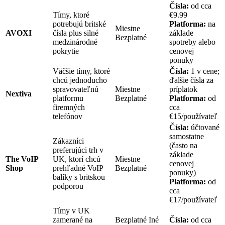
Čísla:
od cca
Tímy, ktoré
€9.99
potrebujú britské
Platforma:
na
Miestne
AVOXI
čísla plus silné
základe
Bezplatné
medzinárodné
spotreby alebo
pokrytie
cenovej
ponuky
Väčšie tímy, ktoré
Čísla:
1 v cene;
chcú jednoducho
ďalšie čísla za
spravovateľnú
Miestne
príplatok
Nextiva
platformu
Bezplatné
Platforma:
od
firemných
cca
telefónov
€15/používateľ
Čísla:
účtované
samostatne
Zákazníci
(často na
preferujúci trh v
základe
The VoIP
UK, ktorí chcú
Miestne
cenovej
Shop
prehľadné VoIP
Bezplatné
ponuky)
balíky s britskou
Platforma:
od
podporou
cca
€17/používateľ
Tímy v UK
zamerané na
Bezplatné Iné
Čísla:
od cca