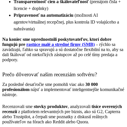
Transparentnosť cien a škálovateľnosť
(prenájom čísla +
licencie + doplnky)
Pripravenosť na automatizáciu
(možnosti AI
agentov/virtuálnej recepčnej, plus kontrola ID volajúceho a
nahrávania)
Na koniec sme uprednostnili poskytovateľov, ktorí dobre
fungujú pre
rastúce malé a stredné firmy (SMB)
– rýchlo sa
zavádzajú, ľahko sa spravujú a sú dostatočne flexibilní na to, aby sa
dali škálovať od niekoľkých zástupcov až po celé tímy predaja a
podpory.
Prečo dôverovať našim recenziám softvéru?
Za posledné desaťročie sme pomohli viac ako
30 000
profesionálom
nájsť a implementovať inteligentnejšie komunikačné
nástroje.
Recenzovali sme
stovky produktov
, analyzovali
tisíce overených
recenzií
z platforiem relevantných pre biznis, ako sú G2, Capterra
alebo Trustpilot, a čerpali sme poznatky z diskusií reálnych
používateľov na fórach ako Reddit alebo Quora.