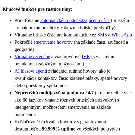
Kľúčové funkcie pre rastúce tímy:
Priraďovanie
automatického odchádzajúceho čísla
(britským
kontaktom automaticky zobrazuje britské predvoľby)
Virtuálne britské čísla pre komunikáciu cez
SMS
a
WhatsApp
Pokročilé
smerovanie hovorov
(na základe času, zručností a
geografie)
Virtuálne recepčné
a viacúrovňové
IVR
(s vlastnými
ponukami a záložnými možnosťami)
AI hlasoví agenti
zvládajúci rutinné hovory, ako je
kvalifikácia kontaktov, často kladené otázky, spätné hovory
alebo prieskumy spokojnosti
Nepretržitá multijazyčná podpora 24/7
(k dispozícii je viac
ako 60 jazykov vrátane rôznych britských prízvukov) s
inteligentnými možnosťami smerovania na základe
podmienok
Krištáľovo čistá kvalita hovorov s garantovanou
dostupnosťou
99.999% uptime
vo všetkých pokrytých