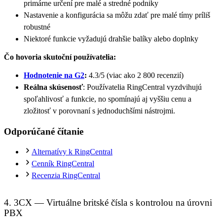
primárne určení pre malé a stredné podniky
Nastavenie a konfigurácia sa môžu zdať pre malé tímy príliš
robustné
Niektoré funkcie vyžadujú drahšie balíky alebo doplnky
Čo hovoria skutoční používatelia:
Hodnotenie na G2
:
4.3/5 (viac ako 2 800 recenzií)
Reálna skúsenosť
: Používatelia RingCentral vyzdvihujú
spoľahlivosť a funkcie, no spomínajú aj vyššiu cenu a
zložitosť v porovnaní s jednoduchšími nástrojmi.
Odporúčané čítanie
Alternatívy k RingCentral
Cenník RingCentral
Recenzia RingCentral
4. 3CX — Virtuálne britské čísla s kontrolou na úrovni
PBX