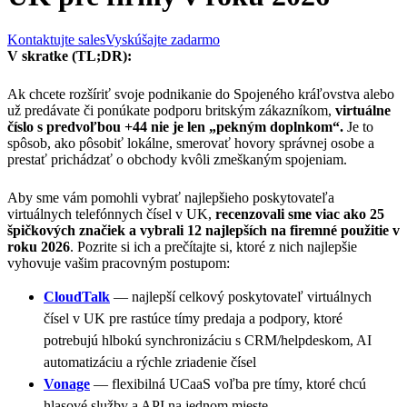
Kontaktujte sales
Vyskúšajte zadarmo
V skratke (TL;DR):
Ak chcete rozšíriť svoje podnikanie do Spojeného kráľovstva alebo
už predávate či ponúkate podporu britským zákazníkom,
virtuálne
číslo s predvoľbou +44 nie je len „pekným doplnkom“.
Je to
spôsob, ako pôsobiť lokálne, smerovať hovory správnej osobe a
prestať prichádzať o obchody kvôli zmeškaným spojeniam.
Aby sme vám pomohli vybrať najlepšieho poskytovateľa
virtuálnych telefónnych čísel v UK,
recenzovali sme viac ako 25
špičkových značiek a vybrali 12 najlepších na firemné použitie v
roku 2026
. Pozrite si ich a prečítajte si, ktoré z nich najlepšie
vyhovuje vašim pracovným postupom:
CloudTalk
— najlepší celkový poskytovateľ virtuálnych
čísel v UK pre rastúce tímy predaja a podpory, ktoré
potrebujú hlbokú synchronizáciu s CRM/helpdeskom, AI
automatizáciu a rýchle zriadenie čísel
Vonage
— flexibilná UCaaS voľba pre tímy, ktoré chcú
hlasové služby a API na jednom mieste