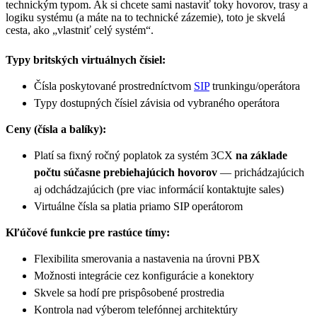
technickým typom. Ak si chcete sami nastaviť toky hovorov, trasy a
logiku systému (a máte na to technické zázemie), toto je skvelá
cesta, ako „vlastniť celý systém“.
Typy britských virtuálnych čísiel:
Čísla poskytované prostredníctvom
SIP
trunkingu/operátora
Typy dostupných čísiel závisia od vybraného operátora
Ceny (čísla a balíky):
Platí sa fixný ročný poplatok za systém 3CX
na základe
počtu súčasne prebiehajúcich hovorov
— prichádzajúcich
aj odchádzajúcich (pre viac informácií kontaktujte sales)
Virtuálne čísla sa platia priamo SIP operátorom
Kľúčové funkcie pre rastúce tímy:
Flexibilita smerovania a nastavenia na úrovni PBX
Možnosti integrácie cez konfigurácie a konektory
Skvele sa hodí pre prispôsobené prostredia
Kontrola nad výberom telefónnej architektúry