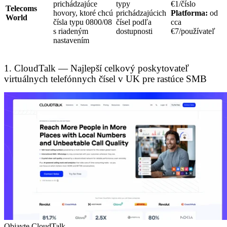
prichádzajúce
typy
€1/číslo
Telecoms
hovory, ktoré chcú
prichádzajúcich
Platforma:
od
World
čísla typu 0800/08
čísel podľa
cca
s riadeným
dostupnosti
€7/používateľ
nastavením
1. CloudTalk — Najlepší celkový poskytovateľ
virtuálnych telefónnych čísel v UK pre rastúce SMB
Objavte CloudTalk