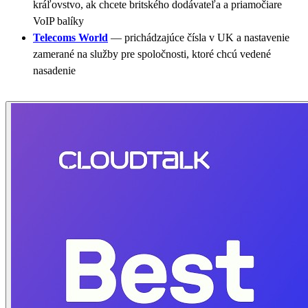
kráľovstvo, ak chcete britského dodávateľa a priamočiare
VoIP balíky
Telecoms World
— prichádzajúce čísla v UK a nastavenie
zamerané na služby pre spoločnosti, ktoré chcú vedené
nasadenie