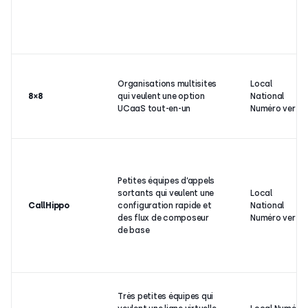
Organisations multisites
Local
8×8
qui veulent une option
National
UCaaS tout-en-un
Numéro vert
Petites équipes d’appels
sortants qui veulent une
Local
CallHippo
configuration rapide et
National
des flux de composeur
Numéro vert
de base
Très petites équipes qui