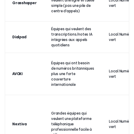
veulent une ligne virtuelle
Local Numéro
Grasshopper
simple (pas une pile de
vert
centre d’appels)
Équipes qui veulent des
transcriptions/notes IA
Local Numéro
Dialpad
intégrées aux appels
vert
quotidiens
Équipes qui ont besoin
de numéros britanniques
Local Numéro
AVOXI
plus une forte
vert
couverture
internationale
Grandes équipes qui
veulent une plateforme
Local Numéro
Nextiva
téléphonique
vert
professionnelle facile à