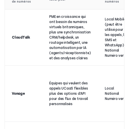
de numéros
numéros
PME en croissance qui
Local Mobile
ont besoin de numéros
(peut être
virtuels britanniques,
utilisé pour
plus une synchronisation
les appels, les
CloudTalk
CRM/helpdesk, un
SMS et
routage intelligent, une
WhatsApp)
automatisation par IA
National
(agents/réceptionniste)
Numéro vert
et des analyses claires
Équipes qui veulent des
appels UCaaS flexibles
Local
Vonage
plus des options d’API
National
pour des flux de travail
Numéro vert
personnalisés