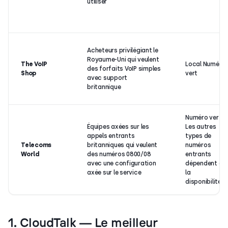
utiliser
Acheteurs privilégiant le
Royaume-Uni qui veulent
The VoIP
Local Numéro
des forfaits VoIP simples
Shop
vert
avec support
britannique
Numéro vert
Équipes axées sur les
Les autres
appels entrants
types de
Telecoms
britanniques qui veulent
numéros
World
des numéros 0800/08
entrants
avec une configuration
dépendent de
axée sur le service
la
disponibilité
1. CloudTalk — Le meilleur