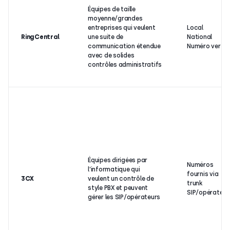
Équipes de taille
moyenne/grandes
entreprises qui veulent
Local
RingCentral
une suite de
National
communication étendue
Numéro vert
avec de solides
contrôles administratifs
Équipes dirigées par
Numéros
l’informatique qui
fournis via
3CX
veulent un contrôle de
trunk
style PBX et peuvent
SIP/opérateur
gérer les SIP/opérateurs