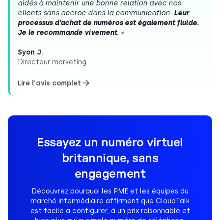
aidés à maintenir une bonne relation avec nos
clients sans accroc dans la communication.
Leur
processus d’achat de numéros est également fluide.
Je le recommande vivement
. »
Syon J.
Directeur marketing
Lire l'avis complet
Essayez un numéro virtuel
britannique, sans
engagement
Découvrez pourquoi les PME et les équipes du
marché intermédiaire affirment que CloudTalk
est facile à configurer, à un prix raisonnable et